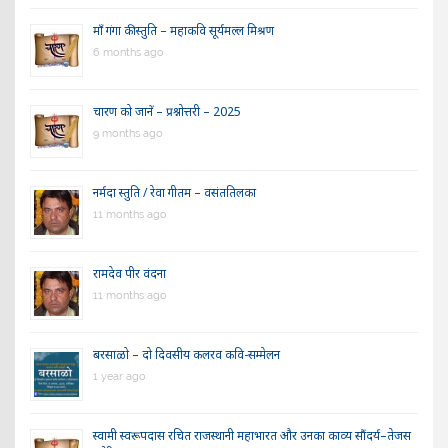
माँ गंगा की स्तुति – महाकवि सूर्यमल्ल मिश्रण
6 months ago
चारण को जानें – प्रश्नोत्तरी – 2025
9 months ago
नर्मदा स्तुति / रेवा गीतम – वसंततिलका
11 months ago
रामदेव पीर वंदना
11 months ago
बरसाळो – दो दिवसीय कलरव कवि-सम्मेलन
1 year ago
स्वामी स्वरूपदास रचित राजस्थानी महाभारत और उनका काव्य सौंदर्य–तेजस