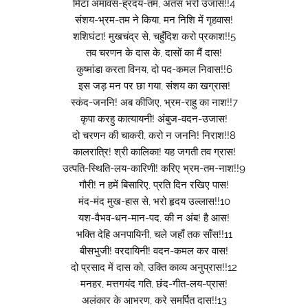
मिटा अमावस-ह्रदय-तम, अंतस भरो उजास!!4
संशय-भ्रम-तम ने किया, मन निशि में गृहवास!
शशिघंटा! मुखचंद्र से, चहुँदिश करो प्रकाश!!5
तव चरणन के दास के, दासों का मैं दास!
कुष्मांडा करता विनय, दो पद-कमल निवास!!6
इस जड़ मन पर छा गया, संशय का खग्रास!
स्कंद-जननि! अब कीजिए, भ्रम-राहु का नाश!!7
कृपा करहु कात्यायनी! अंबुज-वदन-उजास!
दो चरणन की चाकरी, करो न जननि! निराश!!8
कालरात्रि! श्री कालिका! यह जगती तव ग्रास!
उत्पति-स्थिति-लय-कारिणी! करिए भ्रम-तम-नाश!!9
गौरी! न हमें बिसारिए, प्रति दिन रखिए पास!
मंद-मंद मुख-हास से, भरो हृदय उल्लास!!10
यश-वैभव-धन-मान-पद, की न अंब! है आस!
भक्ति देहि अनपायिनी, चले जहाँ तक साँस!!11
बीसभुजी! वरदायिनी! वदन-कमल कर वास!
दो प्रसाद में दास को, उक्ति काव्य अनुप्रास!!12
मनहर, मत्तगयंद गति, छंद-गीत-लय-प्रास!
अलंकार के आभरण, करे समर्पित दास!!13