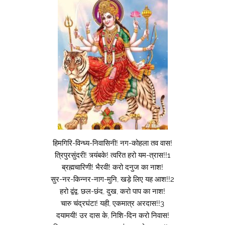
हिमगिरि-विन्ध्य-निवासिनी! नग-कोहला तव वास!
त्रिपुरसुंदरी! त्र्यंबके! त्वरित हरो यम-त्रास!!1
ब्रह्मचारिणी! भैरवी! करो दनुज का नाश!
सुर-नर-किन्नर-नाग-मुनि, खड़े लिए यह आश!!2
हरो द्वंद्व, छल-छंद, दुख, करो पाप का नाश!
चारु चंद्रघंटा! यही, एकमात्र अरदास!!3
दयामयी! उर दास के, निशि-दिन करो निवास!