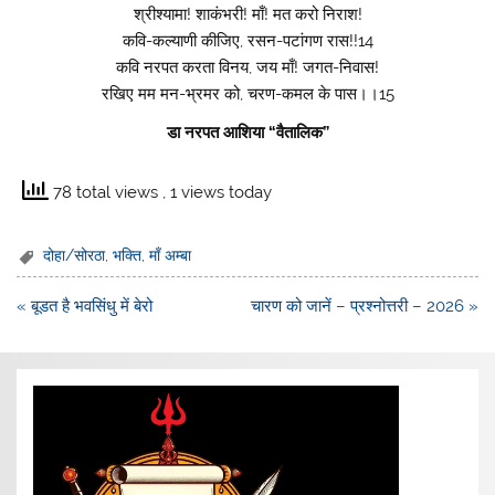
श्रीश्यामा! शाकंभरी! माँ! मत करो निराश!
कवि-कल्याणी कीजिए, रसन-पटांगण रास!!14
कवि नरपत करता विनय, जय माँ! जगत-निवास!
रखिए मम मन-भ्रमर को, चरण-कमल के पास।।15
डा नरपत आशिया “वैतालिक”
78 total views
, 1 views today
दोहा/सोरठा
,
भक्ति
,
माँ अम्बा
Post
« बूडत है भवसिंधु में बेरो
चारण को जानें – प्रश्नोत्तरी – 2026 »
navigation