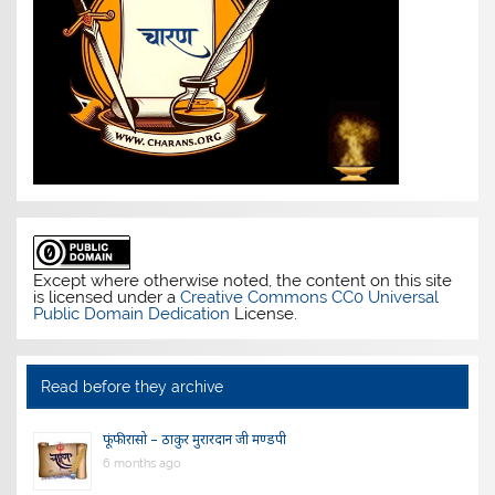
Except where otherwise noted, the content on this site
is licensed under a
Creative Commons CC0 Universal
Public Domain Dedication
License.
Read before they archive
फूंफी रासो – ठाकुर मुरारदान जी मण्डपी
6 months ago