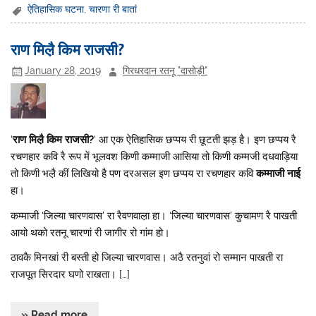
ऐतिहासिक घटना
,
चारणा री बातां
राण मिल़ै किम राजसी?
January 28, 2019
गिरधरदान रतनू "दासोड़ी"
‘
राण मिल़ै किम राजसी?
‘ आ एक ऐतिहासिक छप्पय री छूटती झड़ है। इण छप्पय रै
रचणहार कवि रै रूप में भूलवश किणी कम्माजी आसिया तो किणी कम्मजी दधवाड़िया
तो किणी भल़ै कीं लिखियो है पण दरअसल इण छप्पय रा रचणहार कवि
कम्माजी नाई
हा।
कम्माजी ‘जिल्या चारणवास’ रा रैवणवाल़ा हा। ‘जिल्या चारणवास’ कुचामण रै पाखती
आयो थको रतनू चारणां री जागीर रो गांम हो।
ठावकै मिनखां री बस्ती हो जिल्या चारणवास। अठै रतनुवां रो सम्मान पाखती रा
राजपूत सिरदार घणो राखता। […]
» Read more