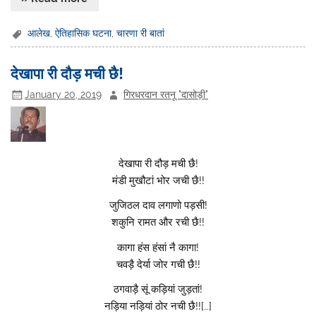
आलेख
,
ऐतिहासिक घटना
,
चारणा री बातां
देखापा री दौड़ मची छै!
January 20, 2019
गिरधरदान रतनू "दासोड़ी"
देखापा री दौड़ मची छै!
मंडी मुखौटां भोर जची छै!!
जुजिठल दाव लगाणो पड़सी!
शकुनि रामत और रची छै!!
कागा हंस हंसां नै कागा!
चवड़ै देर्या जोर गची छै!!
ठगवाड़ै सूं कड़ियां जुड़तां!
नड़िया नड़ियां ठोर नची छै!![…]