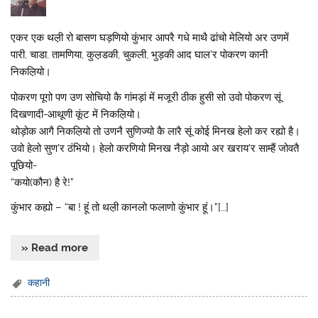
एकर एक थल़ी रो बासण घड़णियो कुंभार आपरै गधे माथै ढांचो मेलियो अर उणमें
पारी, चाडा, तामणिया, कुल़डकी, चुकली, भुड़की आद घाल’र पोकरण कानी
निकल़ियो।
पोकरण पूगो पण उण सोचियो कै गांमड़ां में मजूरी ठीक हुसी सो उवो पोकरण सूं
दिखणादी-आथूणी कूंट में निकल़ियो।
थोड़ोक आगै निकल़ियो तो उणनै सुणिज्यो कै लारै सूं कोई मिनख हेलो कर रह्यो है।
उवो हेलो सुण’र ठंभियो। हेलो करणियो मिनख नैड़ो आयो अर खराय’र साम्हैं जोवतै
पूछियो-
“कयो(कौन) है रे!”
कुंभार कह्यो – “बा ! हूं तो थल़ी कानलो फलाणो कुंभार हूं।”[…]
» Read more
कहानी