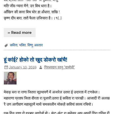
मति जीव-प्यारा मैने, उर बिच धारा है।
आँखिन की कारा बिच घोर हा अँधारा, सखि !
कृष्ण दीप बारा, तातें फैला उजियारा है।।१[…]
» Read more
कवित्त
,
भक्ति
,
विष्णु अवतार
हूं कांई? होको तो खुद डोकरो खांचै!
January 10, 2019
गिरधरदान रतनू "दासोड़ी"
मेवाड़ धरा रा राणा जितरा सूरमापणै में अजरेल उतरा ई उदारता में टणकेल।
महाराणा प्रताप जिता वीरता रा पूजारी,उतरा ई कविता रा पारखी। आजादी री अलख
रै उण आगीवाण महासूरमै माथै समकालीन मोकल़ै कवियां काव्य रचियो।
एक दिन राणा रो दरबार लागोड़ो हो। कूंट-कूंट रा कवेसर आप आपरी गिरा गरिमा री