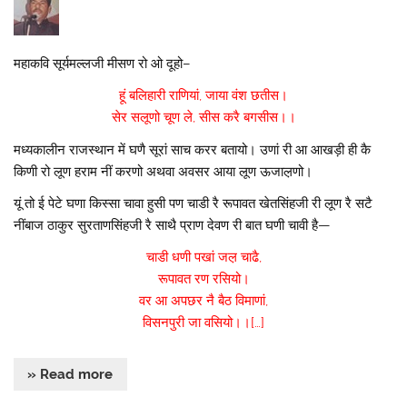
महाकवि सूर्यमल्लजी मीसण रो ओ दूहो–
हूं बलिहारी राणियां, जाया वंश छतीस।
सेर सलूणो चूण ले, सीस करै बगसीस।।
मध्यकालीन राजस्थान में घणै सूरां साच करर बतायो। उणां री आ आखड़ी ही कै
किणी रो लूण हराम नीं करणो अथवा अवसर आया लूण ऊजाल़णो।
यूं तो ई पेटे घणा किस्सा चावा हुसी पण चाडी रै रूपावत खेतसिंहजी री लूण रै सटै
नींबाज ठाकुर सुरताणसिंहजी रै साथै प्राण देवण री बात घणी चावी है—
चाडी धणी पखां जल़ चाढै,
रूपावत रण रसियो।
वर आ अपछर नै बैठ विमाणां,
विसनपुरी जा वसियो।।[…]
» Read more