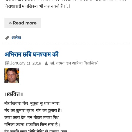
निराशावादी मानसिकता भी कह सकते हैं।[…]
» Read more
आलेख
अभिराम छबि घनश्याम की
January 11, 2019
डॉ. नरपत दान आसिया "वैतालिक"
।।कवित्त।।
मोरपंखवारा सिर, मुकुट सु धारा न्यारा,
नंद का कुमारा ब्रज, गोप का दुलारा है।
कारा कारा देह, मन मोहता हमारा गिध,
गनिका उबारा अजामिल जिन तारा है।
वेद श्रुति सारा “नेति नेति” जे पुकारा, जसु-