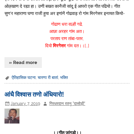
ओल़खाण दे रह्या हा। उणी बखत कानैजी सांदू ई आपरो एक गीत पढियो। गीत
सुण’र महाराणा घणा राजी हुया अर इणांनै गोढवाड़ रो गांम मिरगेसर इनायत कियो-
गोढाण धरा वाल्ही गढे,
आछा अरहर गांम अत।
परताप राण तांबा-पतर,
दियो
मिरगेसर
गांम दत।।[…]
» Read more
ऐतिहासिक घटना
,
चारणा री बातां
,
भक्ति
आंधै विश्वास तणो अंधियारो!
January 7, 2019
गिरधरदान रतनू "दासोड़ी"
।।गीत जांगड़ो।।