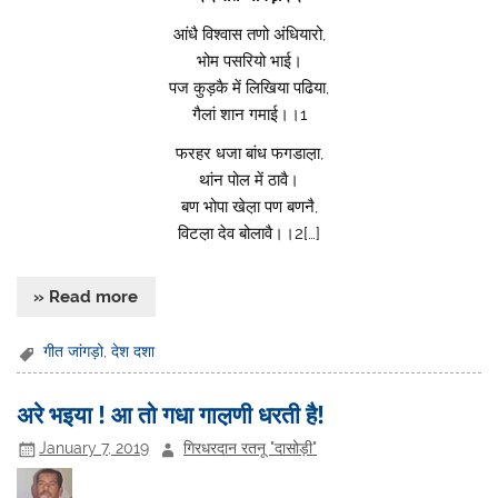
आंधै विश्वास तणो अंधियारो,
भोम पसरियो भाई।
पज कुड़कै में लिखिया पढिया,
गैलां शान गमाई।।1
फरहर धजा बांध फगडाल़ा,
थांन पोल में ठावै।
बण भोपा खेल़ा पण बणनै,
विटल़ा देव बोलावै।।2[…]
» Read more
गीत जांगड़ो
,
देश दशा
अरे भइया ! आ तो गधा गाल़णी धरती है!
January 7, 2019
गिरधरदान रतनू "दासोड़ी"