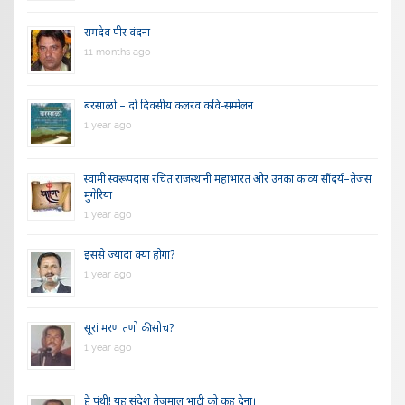
रामदेव पीर वंदना
11 months ago
बरसाळो – दो दिवसीय कलरव कवि-सम्मेलन
1 year ago
स्वामी स्वरूपदास रचित राजस्थानी महाभारत और उनका काव्य सौंदर्य–तेजस
मुंगेरिया
1 year ago
इससे ज्यादा क्या होगा?
1 year ago
सूरां मरण तणो की सोच?
1 year ago
हे पंथी! यह संदेश तेजमाल भाटी को कह देना।