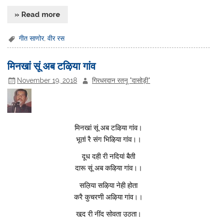
» Read more
गीत साणोर
,
वीर रस
मिनखां सूं अब टऴिया गांव
November 19, 2018
गिरधरदान रतनू "दासोड़ी"
मिनखां सूं अब टऴिया गांव।
भूतां रै संग भिऴिया गांव।।
दूध दही री नदियां बैती
दारू सूं अब कऴिया गांव।।
सल़िया सऴिया नेही होता
करै कुचरणी अऴिया गांव।।
खुद री नींद सोवता उठता।