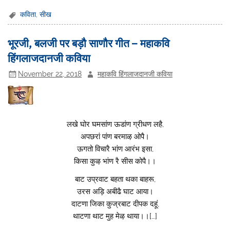
कविता
,
सीख
भूरजी, बलजी पर बड़ौ साणौर गीत – महाकवि
हिंगलाजदानजी कविया
November 22, 2018
महाकवि हिंगलाजदानजी कविया
लखे घोर घमसांण ऊडांण ग्रीधण लहै,
अपछरां पांण बरमाऴ ओपै।
ऊगतो विचारै भांण आरंभ इसा,
किसा कुऴ भांण रै सीस कोपै।।
बाट उप्रवाट बहता थका बाहरू,
उरस अड़ि अबीढै घाट आया।
दाटणा जिका कुज्रबाट दीपक दहूं,
थाटणा थाट मुह मेऴ थाया।।[…]