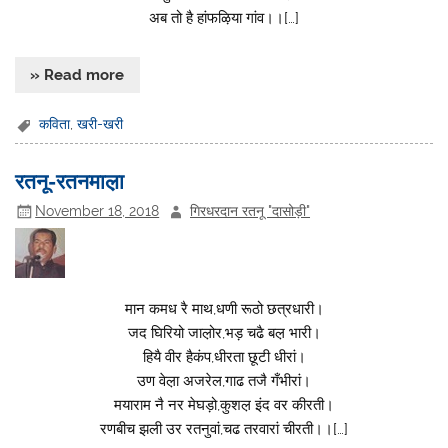
अब तो है हांफऴिया गांव।।[…]
» Read more
कविता
,
खरी-खरी
रतनू-रतनमाल़ा
November 18, 2018
गिरधरदान रतनू "दासोड़ी"
मान कमध रै माथ,धणी रूठो छत्रधारी।
जद घिरियो जाल़ोर,भड़ चढै बल़ भारी।
हियै वीर हैकंप,धीरता छूटी धीरां।
उण वेल़ा अजरेल,गाढ तजै गँभीरां।
मयाराम नै नर मेघड़ो,कुशल़ इंद वर कीरती।
रणबीच झली उर रतनुवां,चढ तरवारां चीरती।।[…]