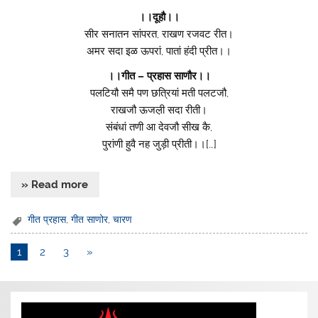
।।दूहौ।।
सीर सनातन सांपरत, राखण रजवट रीत।
अमर सदा इळ ऊपरां, पातां हंदी प्रीत।।
।।गीत – प्रहास साणौर।।
पलटियौ समै पण छत्रियां मती पलटजौ,
राखजौ ऊजल़ी सदा रीती।
संबंधां तणी आ देवजौ सीख कै,
पुरांणी हुवै नह जुड़ी प्रीती।।[…]
» Read more
गीत प्रहास
,
गीत साणोर
,
चारण
1
2
3
»