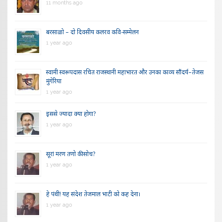
11 months ago
बरसाळो – दो दिवसीय कलरव कवि-सम्मेलन
1 year ago
स्वामी स्वरूपदास रचित राजस्थानी महाभारत और उनका काव्य सौंदर्य–तेजस
मुंगेरिया
1 year ago
इससे ज्यादा क्या होगा?
1 year ago
सूरां मरण तणो की सोच?
1 year ago
हे पंथी! यह संदेश तेजमाल भाटी को कह देना।
1 year ago