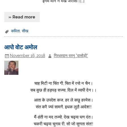
इणमें मीन न मेख जरासी।[…]
» Read more
कविता
,
सीख
आपो वोट अमोल
November 16, 2018
गिरधरदान रतनू "दासोड़ी"
चाह मिटी ना चिंत गी, चित में रयो न चैन।
सब कुछ ही हड़पड़ सज्या, दिल में व्यापी देन।।
आता के उपदेश कज, हर ले कछु हरमेस।
संत करै ज्यां सामनै, इधक लुल़ै आदेश!!
मैं-हंती ना मद तज्यो, देख चढ्या घण दंत।
चकरी चढ्या चुनाव री, सो जो सुणता संत!!