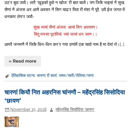
उठ’र बुवा जावै। लारै ‘खुड़को हुवो न खोज’ री बात चालै। पण जिकै भाइयां नै सुख,
सैणां नै अंजस अर आयै अवसर नै सिग चाढ’र पिता री मंशा नै पूरै, उवै ईज जगत में
धनकार लेय’र जावै-
सुख भायां सैणां अंजस, आयां सिग अवसाण।
पितु मनसा पूरावियां, ज्यां जायां धन जाण।।
आपरै जनमणै नै जिकै धिन-धिन कर’र गया उणांमें एक चावो नाम है मा देमां रो।[…]
» Read more
ऐतिहासिक घटना
,
चारणा री बातां
,
जमर/सती/तेलिया/तागा
चारणां कियौ नित अहरनिस चांनणौ – महेंद्रसिंह सिसोदिया
‘छायण’
November 15, 2018
महेंद्रसिंह सिसोदिया 'छायण'