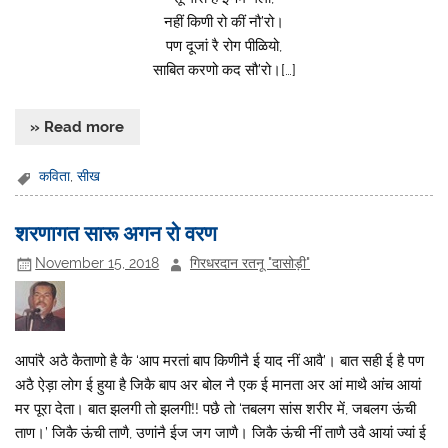
नहीं किणी रो कीं नौ’रो।
पण दूजां रै रोग पीळियो,
साबित करणो कद सौ’रो।[…]
» Read more
कविता
,
सीख
शरणागत सारू अगन रो वरण
November 15, 2018
गिरधरदान रतनू "दासोड़ी"
आपांरै अठै कैताणो है कै ‘आप मरतां बाप किणीनै ई याद नीं आवै’। बात सही ई है पण
अठै ऐड़ा लोग ई हुया है जिकै बाप अर बोल नै एक ई मानता अर आं माथै आंच आयां
मर पूरा देता। बात झलगी तो झलगी!! पछै तो ‘तबलग सांस शरीर में, जबलग ऊंची
ताण।’ जिकै ऊंची ताणै, उणांनै ईज जग जाणै। जिकै ऊंची नीं ताणै उवै आयां ज्यां ई