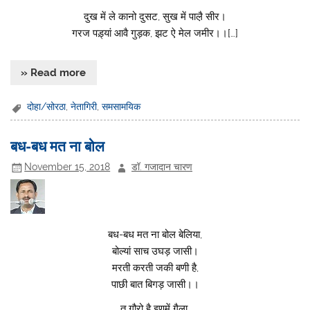
दुख में ले कानो दुसट, सुख में पाल़ै सीर।
गरज पड़्यां आवै गुड़क, झट ऐ मेल जमीर।।[…]
» Read more
दोहा/सोरठा
,
नेतागिरी
,
समसामयिक
बध-बध मत ना बोल
November 15, 2018
डॉ. गजादान चारण
बध-बध मत ना बोल बेलिया,
बोल्यां साच उघड़ जासी।
मरती करती जकी बणी है,
पाछी बात बिगड़ जासी।।
तू गौरो है इणमें गैला,