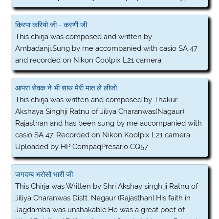
किरपा करियो जी - करणी जी
This chirja was composed and written by
Ambadanji.Sung by me accompanied with casio SA 47
and recorded on Nikon Coolpix L21 camera.
आपरा सेवक ने भी साथ मेरी मात ले लीजो
This chirja was written and composed by Thakur
Akshaya Singhji Ratnu of Jiliya Charanwas(Nagaur)
Rajasthan and has been sung by me accompanied with
casio SA 47. Recorded on Nikon Koolpix L21 camera.
Uploaded by HP CompaqPresario CQ57
जगदम्ब भरोसो भारी जी
This Chirja was Written by Shri Akshay singh ji Ratnu of
Jiliya Charanwas Distt. Nagaur (Rajasthan).His faith in
Jagdamba was unshakable.He was a great poet of