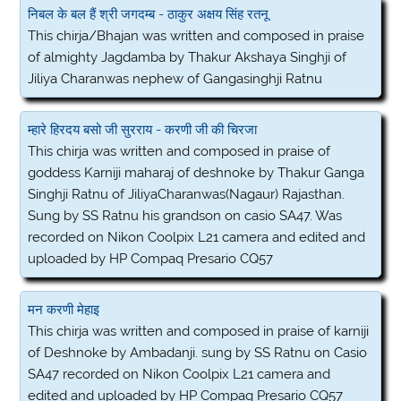
निबल के बल हैं श्री जगदम्ब - ठाकुर अक्षय सिंह रतनू
This chirja/Bhajan was written and composed in praise
of almighty Jagdamba by Thakur Akshaya Singhji of
Jiliya Charanwas nephew of Gangasinghji Ratnu
म्हारे हिरदय बसो जी सुरराय - करणी जी की चिरजा
This chirja was written and composed in praise of
goddess Karniji maharaj of deshnoke by Thakur Ganga
Singhji Ratnu of JiliyaCharanwas(Nagaur) Rajasthan.
Sung by SS Ratnu his grandson on casio SA47. Was
recorded on Nikon Coolpix L21 camera and edited and
uploaded by HP Compaq Presario CQ57
मन करणी मेहाइ
This chirja was written and composed in praise of karniji
of Deshnoke by Ambadanji. sung by SS Ratnu on Casio
SA47 recorded on Nikon Coolpix L21 camera and
edited and uploaded by HP Compaq Presario CQ57