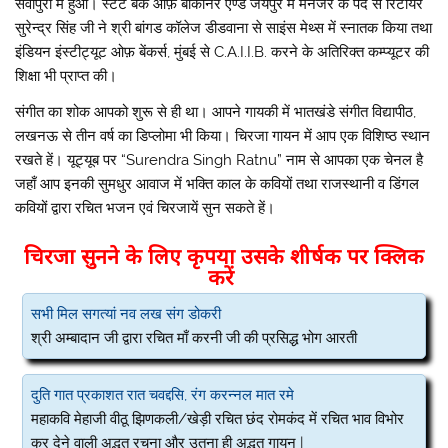
सेवापुरा में हुआ। स्टैट बैंक ओफ़ बीकानेर एण्ड जयपुर में मैनेजर के पद से रिटायर
सुरेन्द्र सिंह जी ने श्री बांगड कॉलेज डीडवाना से साइंस मेथ्स में स्नातक किया तथा
इंडियन इंस्टीट्यूट ओफ़ बेंकर्स, मुंबई से C.A.I.I.B. करने के अतिरिक्त कम्प्यूटर की
शिक्षा भी प्राप्त की।
संगीत का शोक आपको शुरू से ही था। आपने गायकी में भातखंडे संगीत विद्यापीठ,
लखनऊ से तीन वर्ष का डिप्लोमा भी किया। चिरजा गायन में आप एक विशिष्ठ स्थान
रखते हें। यूट्यूब पर “Surendra Singh Ratnu” नाम से आपका एक चेनल है
जहाँ आप इनकी सुमधुर आवाज में भक्ति काल के कवियों तथा राजस्थानी व डिंगल
कवियों द्वारा रचित भजन एवं चिरजायें सुन सकते हें।
चिरजा सुनने के लिए कृपया उसके शीर्षक पर क्लिक
करें
सभी मिल सगत्यां नव लख संग डोकरी
श्री अम्बादान जी द्वारा रचित माँ करनी जी की प्रसिद्ध भोग आरती
दुति गात प्रकाशत रात चवद्दसि, रंग करन्नल मात रमे
महाकवि मेहाजी वीठू झिणकली/खेड़ी रचित छंद रोमकंद में रचित भाव विभोर
कर देने वाली अद्भुत रचना और उतना ही अद्भुत गायन |