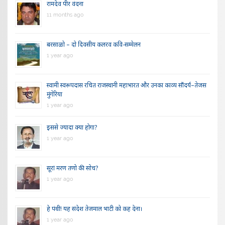
रामदेव पीर वंदना
11 months ago
बरसाळो – दो दिवसीय कलरव कवि-सम्मेलन
1 year ago
स्वामी स्वरूपदास रचित राजस्थानी महाभारत और उनका काव्य सौंदर्य–तेजस
मुंगेरिया
1 year ago
इससे ज्यादा क्या होगा?
1 year ago
सूरां मरण तणो की सोच?
1 year ago
हे पंथी! यह संदेश तेजमाल भाटी को कह देना।
1 year ago