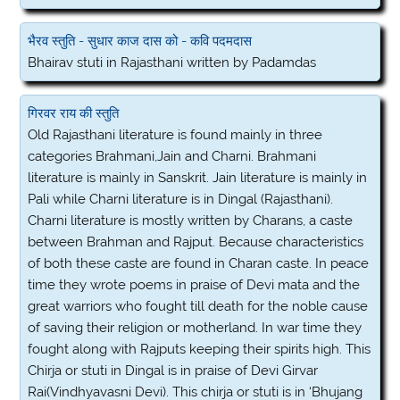
भैरव स्तुति - सुधार काज दास को - कवि पदमदास
Bhairav stuti in Rajasthani written by Padamdas
गिरवर राय की स्तुति
Old Rajasthani literature is found mainly in three
categories Brahmani,Jain and Charni. Brahmani
literature is mainly in Sanskrit. Jain literature is mainly in
Pali while Charni literature is in Dingal (Rajasthani).
Charni literature is mostly written by Charans, a caste
between Brahman and Rajput. Because characteristics
of both these caste are found in Charan caste. In peace
time they wrote poems in praise of Devi mata and the
great warriors who fought till death for the noble cause
of saving their religion or motherland. In war time they
fought along with Rajputs keeping their spirits high. This
Chirja or stuti in Dingal is in praise of Devi Girvar
Rai(Vindhyavasni Devi). This chirja or stuti is in ‘Bhujang