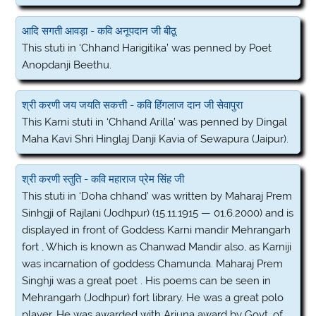
आदि सगती आवड़ा - कवि अनूपदान जी बीठू
This stuti in ‘Chhand Harigitika’ was penned by Poet
Anopdanji Beethu.
श्री करणी जय जयति सकत्ती - कवि हिंगलाज दान जी सेवापुरा
This Karni stuti in ‘Chhand Arilla’ was penned by Dingal
Maha Kavi Shri Hinglaj Danji Kavia of Sewapura (Jaipur).
श्री करणी स्तुति - कवि महाराज प्रेम सिंह जी
This stuti in ‘Doha chhand’ was written by Maharaj Prem
Sinhgji of Rajlani (Jodhpur) (15.11.1915 — 01.6.2000) and is
displayed in front of Goddess Karni mandir Mehrangarh
fort , Which is known as Chanwad Mandir also, as Karniji
was incarnation of goddess Chamunda. Maharaj Prem
Singhji was a great poet . His poems can be seen in
Mehrangarh (Jodhpur) fort library. He was a great polo
player. He was awarded with Arjuna award by Govt. of