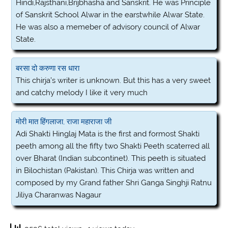
Hindi,Rajsthani,Brijbhasha and Sanskrit. He was Principle
of Sanskrit School Alwar in the earstwhile Alwar State.
He was also a memeber of advisory council of Alwar
State.
बरसा दो करुणा रस धारा
This chirja’s writer is unknown. But this has a very sweet
and catchy melody I like it very much
मोरी मात हिंगलाजा, राजा महाराजा जी
Adi Shakti Hinglaj Mata is the first and formost Shakti
peeth among all the fifty two Shakti Peeth scaterred all
over Bharat (Indian subcontinet). This peeth is situated
in Bilochistan (Pakistan). This Chirja was written and
composed by my Grand father Shri Ganga Singhji Ratnu
Jiliya Charanwas Nagaur