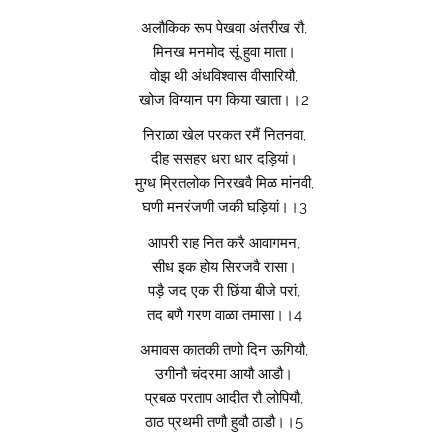
अलौकिक रूप पेखवा अंतरीख रौ,
मिनख मनमोद सूं हुवा माता।
वोझ थी अंधविश्वास वीसारियौ,
खोज विग्यान पग किया खाता।।2
निराळा खेल परकत रमैं नितनवा,
दीह ससहर धरा धार दड़ियां।
मुग्ध म्रितलोक निरखवै मिळ मांनवी,
घणी मनरंजणी जकी घड़ियां।।3
आपरी राह नित करै आवागमन,
सीध इक होय सिरजवै रासा।
पड़ै जद एक री छिंया बीजे परां,
तद बणै गरण वाळा तमासा।।4
अमावस कातकी तणो दिन ऊगियौ,
उगीनौ चंदरमा आयौ आडौ।
प्रबळ परताप आदीत रौ लोपियौ,
ठाठ प्रथमी तणौ हुवौ ठाडौ।।5