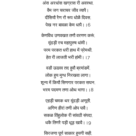
अंस अरधांस खग्रास री अवस्था,
वैम जग चराचर जीव व्यापै।
दीसियौ रैण रौ रूप धोळै दिवस,
पेख नर बावळा केम धापै।।6
केणविध उणवखत तणौ वरणण करूं,
मूंदड़ी रच महापुरुष धांमी।
परम परकत धरी हाथ में प्रेमथी,
हेत री लाजती भरी हांमी।।7
वडौ ऊछाव तद हुवौ ब्रमांडमें,
लोक हुय मुग्ध निरखवा लागा।
शून्य में कियौ सिणगार परकत सघन,
भरम पदमण तणा ओथ भागा।।8
एहड़ी चमक थर मूंदड़ी अणूती,
अगिण हीरां तणी ओप पावै।
सकळ तिंहुलोक री सांवठी संपदा,
धकै तिणरै पड़ी धूड़ खावै।।9
सिरजणा पूर्ण साकार हुयगी सही,