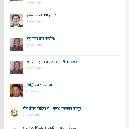
1 year ago
इससे ज्यादा क्या होगा?
1 year ago
सूरां मरण तणो की सोच?
1 year ago
हे पंथी! यह संदेश तेजमाल भाटी को कह देना।
1 year ago
सिद्धि विनायक वंदना
2 years ago
गीत सोशल मीडिया रौ – पुष्पेंद्र जुगतावत वणसूर
2 years ago
गाय दूय’र गिंडकां ने न्हाकी – सेणीदान देपावत