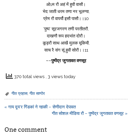
ओsम रौ अहं में हुवौ वासौ।
भेद जाती धरम तणा नर भूलग्या,
प्रेम रौ वापर्यौ इसौ पासौ।।10
‘पुष्प’ सूरजगरण तणी परतीतरौ,
दाखणौ रूप हदभांत दोरौ।
कूड़रौ साथ आखै मुलक मूकियौ,
साच रै संग सूं हुवौ सोरौ।।11
~~पुष्पेंद्र जुगतावत वणसूर
370 total views
, 3 views today
गीत प्रहास
,
गीत साणोर
Post
« गाय दूय’र गिंडकां ने न्हाकी – सेणीदान देपावत
navigation
गीत सोशल मीडिया रौ – पुष्पेंद्र जुगतावत वणसूर »
One comment