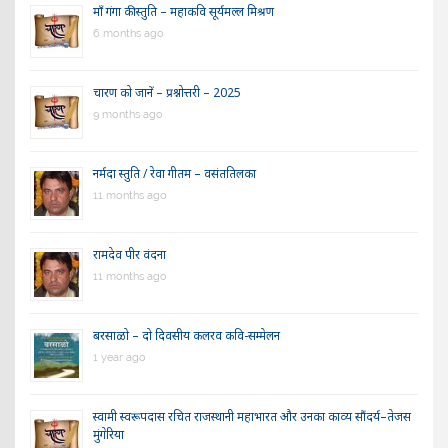
माँ गंगा की स्तुति – महाकवि सूर्यमल्ल मिश्रण
6 months ago
चारण को जानें – प्रश्नोत्तरी – 2025
9 months ago
नर्मदा स्तुति / रेवा गीतम – वसंततिलका
11 months ago
रामदेव पीर वंदना
11 months ago
बरसाळो – दो दिवसीय कलरव कवि-सम्मेलन
1 year ago
स्वामी स्वरूपदास रचित राजस्थानी महाभारत और उनका काव्य सौंदर्य–तेजस
मुंगेरिया