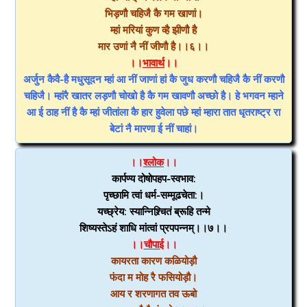
भिड़णौ चहिजै कै गम खाणां।
म्हां मरियां कुण व्है झीणौ है
मार उणां नै नीं जीणौ है।।६।।
।।
भावार्थ
।।
अर्जुन कैवै-है मधुसूदन म्हां आ नीं जाणां हां कै जुध करणौ चहिजै कै नीं करणौ
चहिजै। म्हांरै खातर लड़णौ चोखो है कै गम खावणौ अच्छो है। हे भगवन म्हाने
आ ई ठाह नीं है कै म्हां जीतांला कै हार हुवेला पछे म्हां म्हारा तात धृतराष्ट्र रा
बेटां नै मारणा ई नीं चाहां।
।।
श्लोक
।।
कार्पण्य दोषोपहप-स्वभाव:
पृच्छामि त्वां धर्म-सम्मूढचेता:।
यच्छ्रेय: स्यान्निश्र्चितं ब्रूहि तन्मे
शिष्यस्तेऽहं शाधि मांत्वां प्रपपन्नम्।।७।।
।।
चौपाई
।।
कायरता कारण कळियोड़ौ
फंदा म मोह रै फसियोड़ौ।
आय र शरणागत तव ऊबो