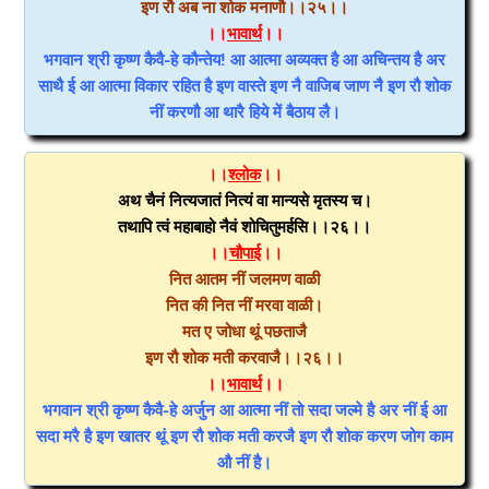
इण रौ अब ना शोक मनाणौ।।२५।।
।।
भावार्थ
।।
भगवान श्री कृष्ण कैवै-हे कौन्तेय! आ आत्मा अव्यक्त है आ अचिन्तय है अर
साथै ई आ आत्मा विकार रहित है इण वास्ते इण नै वाजिब जाण नै इण रौ शोक
नीं करणौ आ थारै हिये में बैठाय लै।
।।
श्लोक
।।
अथ चैनं नित्यजातं नित्यं वा मान्यसे मृतस्य च।
तथापि त्वं महाबाहो नैवं शोचितुमर्हसि।।२६।।
।।
चौपाई
।।
नित आतम नीं जलमण वाळी
नित की नित नीं मरवा वाळी।
मत ए जोधा थूं पछताजै
इण रौ शोक मती करवाजै।।२६।।
।।
भावार्थ
।।
भगवान श्री कृष्ण कैवै-हे अर्जुन आ आत्मा नीं तो सदा जल्मे है अर नीं ई आ
सदा मरै है इण खातर थूं इण रौ शोक मती करजै इण रौ शोक करण जोग काम
औ नीं है।