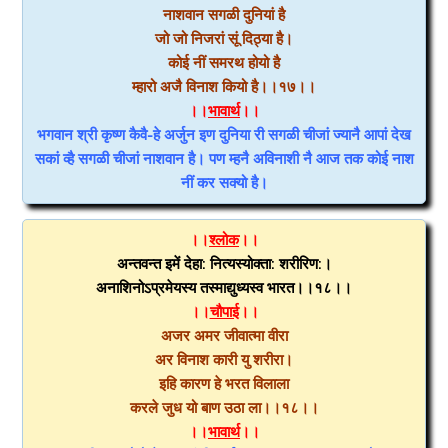
नाशवान सगळी दुनियां है
जो जो निजरां सूं दिठ्या है।
कोई नीं समरथ होयो है
म्हारो अजै विनाश कियो है।।१७।।
।।
भावार्थ
।।
भगवान श्री कृष्ण कैवै-हे अर्जुन इण दुनिया री सगळी चीजां ज्यानै आपां देख
सकां व्है सगळी चीजां नाशवान है। पण म्हनै अविनाशी नै आज तक कोई नाश
नीं कर सक्यो है।
।।
श्लोक
।।
अन्तवन्त इमें देहा: नित्यस्योक्ता: शरीरिण:।
अनाशिनोऽप्रमेयस्य तस्माद्युध्यस्व भारत।।१८।।
।।
चौपाई
।।
अजर अमर जीवात्मा वीरा
अर विनाश कारी यु शरीरा।
इहि कारण हे भरत विलाला
करले जुध यो बाण उठा ला।।१८।।
।।
भावार्थ
।।