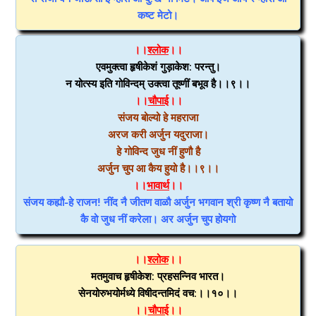
कष्ट मेटो।
।।
श्लोक
।।
एवमुक्त्वा हृषीकेशं गुड़ाकेश: परन्तु।
न योत्स्य इति गोविन्दम् उक्त्वा तूष्णीं बभूव है।।९।।
।।
चौपाई
।।
संजय बोल्यो हे महराजा
अरज करी अर्जुन यदुराजा।
हे गोविन्द जुध नीं हुणौ है
अर्जुन चुप आ कैय हुयो है।।९।।
।।
भावार्थ
।।
संजय कह्यौ-हे राजन! नींद नै जीतण वाळौ अर्जुन भगवान श्री कृष्ण नै बतायो
कै वो जुध नीं करेला। अर अर्जुन चुप होयगो
।।
श्लोक
।।
मतमुवाच हृषीकेश: प्रहसन्निव भारत।
सेनयोरुभयोर्मध्ये विषीदन्तमिदं वच:।।१०।।
।।
चौपाई
।।