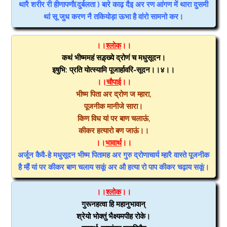
थारै शरीर री हीणापणौ(दुर्बलता ) बारे काढ़ दैइ अर रण आंगण में थारा दुसमी
थां सू जुध करण नै तकियोड़ा ऊभा है वांरो सामनो कर।
।।
श्लोक
।।
कथं भीष्ममहं सड़्ख्ये द्रोणं च मधुसूदन।
इषुभि: प्रति योत्स्यामि पूजार्हावरि-सूदन।।४।।
।।
चौपाई
।।
भीष्म पिता अर द्रोण ज म्हारा,
पूजनीक मानीजे सारा।
किण विध यां पर बाण चलाऊं,
कीकर हत्यारो बण जाऊं।।
।।
भावार्थ
।।
अर्जून कैवै-हे मधुसूदन भीष्म पितामह अर गुरु द्रोणाचार्य म्हारै वास्ते पूजनीक
है म्हैं यां पर कीकर बाण चलाय सकूं अर औ हत्या रो पाप कीकर चढ़ाय सकूं।
।।
श्लोक
।।
गुरूनहत्वा हि महानुभावान्
श्रेयो भोक्तुं भैक्ष्यमपीह रोके।