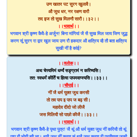
उण खातर पट सुरग खुलावै।
औ जुध धर, नर रक्षण वारौ
तद इज तो सुख मिलणौ सारौ।।३२।।
।।
भावार्थ
।।
भगवान श्री कृष्ण कैवै-हे अर्जुन! बिना मांगियां जै सै सुख मिल जाय जिण जुद्ध
करण सूं सुरग रा द्वार खुल जाय उण रौ हकदार औ क्षत्रिय व्है तौ बता क्षत्रिय
सुखी नीं है कांई?
।।
श्लोक
।।
अथ चेत्त्वमिमं धर्म्यं सड़़्ग्रामं न करिष्यसि।
तत: स्वधर्मं कीर्तिं च हित्वा पापमवाप्स्यसि।।३३।।
।।
चौपाई
।।
नीं जै धर्म युक्त जुध करसी
तो तव पाप इ पाप ज बढ़ सी।
महादेव दीदो जो लीजै
जस मिलियौ सो पाछो कीजै।।३३।।
।।
भावार्थ
।।
भगवान श्री कृष्ण कैवै-हे पृथा पुत्र! जै थूं औ धर्म युक्त जुध नीं करियौ तो थूं
पाप रौ भोगी हुवै ला। थारै जुध नीं करण सूं थनै जुध करण री प्रवीणता जकौ