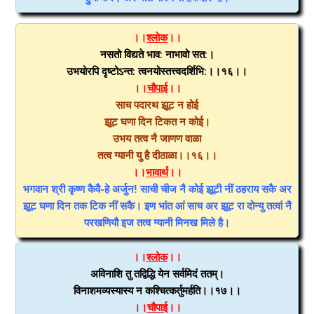
।।
श्लोक
।।
नसतो विद्यते भाव: नाभावो सत:।
उभयोरपि दृष्टोऽन्त: त्वनयोस्तत्त्वदर्शिभि:।।१६।।
।।
चौपाई
।।
साच पदारथ झूट न होई
झूट घणा दिन टिकत न कोई।
उभय तत्व नै जाणण वाळा
तत्व ग्यानी यु है दीठाळा।।१६।।
।।
भावार्थ
।।
भगवान श्री कृष्ण कैवै-हे अर्जुन! साची चीज नै कोई झूटी नीं ठहराय सकै अर
झूट घणा दिन तक टिक नीं सकै। इण भांत आं साच अर झूट रा दोन्यु तत्वां नै
परखणियौ इज तत्व ग्यानी मिनख मिले है।
।।
श्लोक
।।
अविनाशि तु तद्विद्धि येन सर्वमिदं ततम्।
विनाशमव्यस्यास्य न कश्चित्कर्तुमर्हति।।१७।।
।।
चौपाई
।।