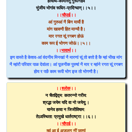
हत्वार्थ-कामांस्तु गुरूनिहैव
भुंजीय भोगांव रूधिर-प्रदिग्धान्।।५।।
।।
चौपाई
।।
आं गुरुआं नै बिन मार्यौ है
मांग खावणौ हित मान्यौ है।
मार रगत सूं रगबग होऊं
काम रूप ई भोगण जोऊं।।५।।
।।
भावार्थ
।।
इण वास्ते है केशव-आं वंदनीय मिनखां नै मारणां सूं तो बत्तो है कै म्हां भीख मांग
नै म्हांरौ परिवार पाळ देवांला। आं पूजनीक पुरुषां नै मार र म्हांने रगत सूं रगबग
होय र पछै काम रूपी भोग इज तो भोगणौ है।
।।
श्लोक
।।
न चैतद्विद्म: कतरन्नो गरीय:
श्रद्धा जयेम यदि वा नो जयेयु:।
यानेव हत्वा न जिजीविषाम:
तेऽवस्थिता: प्रमुखे धार्तराष्ट्रा:।।६।।
।।
चौपाई
।।
म्हां आ ई अजलग नीं जाणां