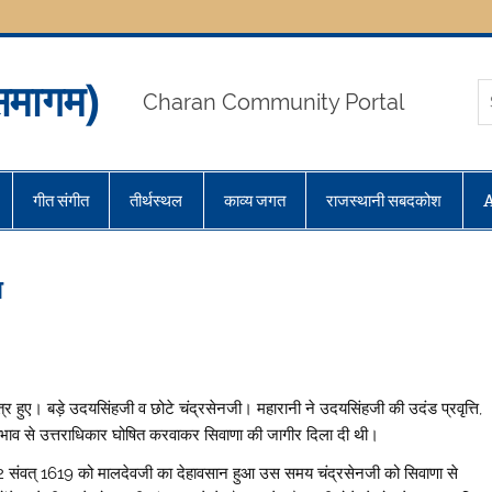
मागम)
Charan Community Portal
गीत संगीत
तीर्थस्थल
काव्य जगत
राजस्थानी सबदकोश
ा
र हुए। बड़े उदयसिंहजी व छोटे चंद्रसेनजी। महारानी ने उदयसिंहजी की उदंड प्रवृत्ति,
्रभाव से उत्तराधिकार घोषित करवाकर सिवाणा की जागीर दिला दी थी।
2 संवत् 1619 को मालदेवजी का देहावसान हुआ उस समय चंद्रसेनजी को सिवाणा से