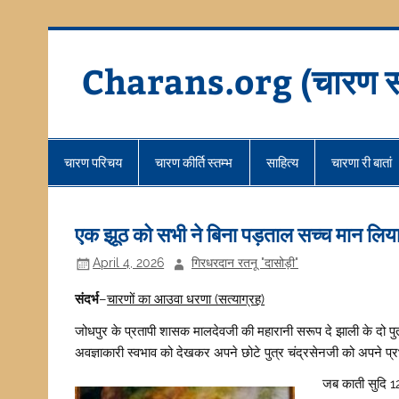
Skip
to
content
Charans.org (चारण स
चारण परिचय
चारण कीर्ति स्तम्भ
साहित्य
चारणा री बातां
एक झूठ को सभी ने बिना पड़ताल सच्च मान लिय
April 4, 2026
गिरधरदान रतनू "दासोड़ी"
संदर्भ
–
चारणों का आउवा धरणा (सत्याग्रह)
जोधपुर के प्रतापी शासक मालदेवजी की महारानी सरूप दे झाली के दो पुत्
अवज्ञाकारी स्वभाव को देखकर अपने छोटे पुत्र चंद्रसेनजी को अपने प
जब काती सुदि 1