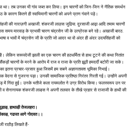
या था। तब उनका भी गांव जब्त कर लिया। इन चारणों को जिन-जिन ने नैतिक समर्थन
के कारण कितने ही स्वाभिमानी चारणों को अपने प्राण गंवाने पड़े।
सिंहजी की नाराज़गी अखाजी, शंकरजी लाल़स जुढिया, दुरसाजी आढ़ा आदि तमाम चारणों
, उस समय मारवाड़ के प्रभावी चारण चंद्रसेन जी के उत्प्रेरक बने रहे। अखाजी बारठ,
ाषा व भावों में चंद्रसेन जी के प्रति जो आदर था वो अंदर ही अंदर उदयसिंहजी को
ै। लेकिन सरूपदेजी झाली का एक चारण की हठधर्मिता से हाथ टूटने की कथा नितांत
ड़ों चारणों के मरने के आरोप में राज व राजा के प्रति झूठी हमदर्दी बटोरी जा सके।
का इतना प्रचार-प्रसार हुआ जिसमें हम सबने अज्ञानतावश भूमिका निभाई।
क वेदना से गुजरना पड़ा। उनकी सामाजिक प्रतिष्ठा निरंतर गिरती गई। उन्होंने अपनी
ाड़ में निंदा हुई। उनके भतीजे कला रायमलोत ने उग्र विरोध किया। फलस्वरूप उन पर
ी व सेनानायक शंकरजी लाऴस ने अपनी तलवार के तीखे प्रहार से राजाजी के हाथी की
सू़डाऴ, हाथाऴी तेजलहरा।
लंकाऴ, गढपत आगे गोदवत।।
 राठौड़ लिखते हैं-