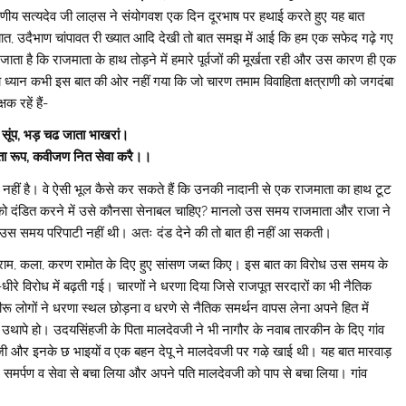
 आदरणीय सत्यदेव जी लाल़स ने संयोगवश एक दिन दूरभाष पर हथाई करते हुए यह बात
री ख्यात, उदैभाण चांपावत री ख्यात आदि देखी तो बात समझ में आई कि हम एक सफेद गढ़े गए
ाता है कि राजमाता के हाथ तोड़ने में हमारे पूर्वजों की मूर्खता रही और उस कारण ही एक
रा ध्यान कभी इस बात की ओर नहीं गया कि जो चारण तमाम विवाहिता क्षत्राणी को जगदंबा
क रहें हैं-
सूंप, भड़ चढ जाता भाखरां।
माता रूप, कवीजण नित सेवा करै।।
रोप नहीं है‌। वे ऐसी भूल कैसे कर सकते हैं कि उनकी नादानी से एक राजमाता का हाथ टूट
ी को दंडित करने में उसे कौनसा सेनाबल चाहिए? मानलो उस समय राजमाता और राजा ने
उस समय परिपाटी नहीं थी‌। अतः दंड देने की तो बात ही नहीं आ सकती।
 ने राव राम, कला, करण रामोत के दिए हुए सांसण जब्त किए‌। इस बात का विरोध उस समय के
रे विरोध में बढ़ती गई। चारणों ने धरणा दिया जिसे राजपूत सरदारों का भी नैतिक
 भीरू लोगों ने धरणा स्थल छोड़ना व धरणे से नैतिक समर्थन वापस लेना अपने हित में
व उथापे हो। उदयसिंहजी के पिता मालदेवजी ने भी नागौर के नवाब तारकीन के दिए गांव
 और इनके छ भाइयों व एक बहन देपू ने मालदेवजी पर गऴे खाई थी। यह बात मारवाड़
ने समर्पण व सेवा से बचा लिया और अपने पति मालदेवजी को पाप से बचा लिया। गांव