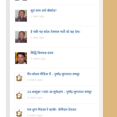
सूरां मरण तणो की सोच?
1 year ago
हे पंथी! यह संदेश तेजमाल भाटी को कह देना।
1 year ago
सिद्धि विनायक वंदना
2 years ago
गीत सोशल मीडिया रौ – पुष्पेंद्र जुगतावत वणसूर
2 years ago
24 अक्टूबर 1995 का सूर्यग्रहण – पुष्पेंद्र जुगतावत वणसूर
2 years ago
गाय दूय’र गिंडकां ने न्हाकी – सेणीदान देपावत
2 years ago