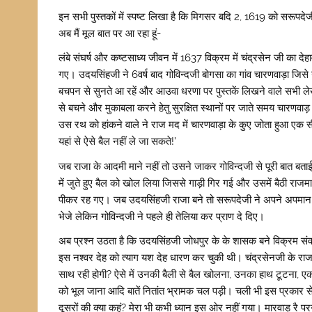
इन सभी पुस्तकों में स्पष्ट लिखा है कि मिगसर बदि 2, 1619 को सरूपद
अब मैं मूल बात पर आ रहा हूं-
लंबे संघर्ष और कष्टसाध्य जीवन में 1637 विक्रम में चंद्रसेन जी का
गए। उदयसिंहजी ने 6वर्ष बाद गोविन्दजी बोगसा का गांव चारणवाड़ा जिसे
बचपन से सुनते आ रहें और आउवा धरणा पर पुस्तकें लिखने वाले सभी लेखक
से बचने और मुकाबला करने हेतु सुरक्षित स्थानों पर जाते समय चारणव
उस रथ को हांकने वाले ने राज मद में चारणवाड़ा के कुए जोता हुआ एक
यहां से ऐसे बैल नहीं ले जा सकते!’
जब राजा के आदमी माने नहीं तो उसने जाकर गोविन्दजी से पूरी बात बताई
में जुते हुए बैल को खोल लिया ‌जिससे गाड़ी गिर गई और उसमें बैठी र
पीकर रह गए। जब उदयसिंहजी राजा बने तो सरूपदेजी ने अपने अपमान 
भेजे लेकिन गोविन्दजी ने पहले ही तेलिया कर प्राण दे दिए।
अब प्रश्न उठता है कि उदयसिंहजी जोधपुर के के शासक बने विक्रम संव
इस नश्वर देह को त्याग यश देह धारण कर चुकी थी। चंद्रसेनजी के राजा 
साथ रही होगी? ऐसे में उनकी बैली से बैल खोलना, उनका हाथ टूटना, ए
को भूल जाना आदि बातें नितांत भ्रामक चल पड़ी। चली भी इस प्रकार से 
दूसरों की क्या कहूं? मेरा भी कभी ध्यान इस ओर नहीं गया। मारवाड़ रै परगन