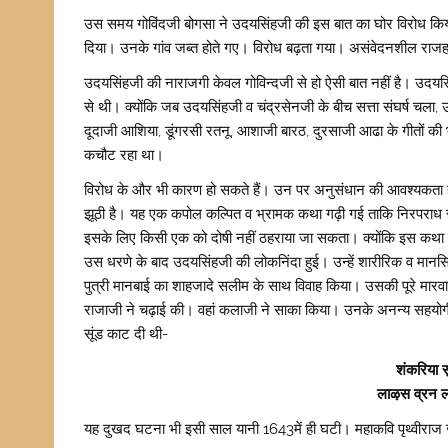
उस समय गोविंदजी बोगसा ने उदयसिंहजी की इस बात का घोर विरोध कि
दिया। उनके गांव जब्त होते गए। विरोध बढ़ता गया‌। असंवेदनशील राजहठ 
उदयसिंहजी की नाराजगी केवल गोविन्दजी से हो ऐसी बात नहीं है। उदय
से थी‌। क्योंकि जब उदयसिंहजी व चंद्रसेनजी के बीच सत्ता संघर्ष चला
दूदाजी आशिया, डूंगरसी रतनू, आशाजी बारठ, दुरसाजी आढा के गीतों की भ
कचौट रहा था।
विरोध के और भी कारण हो सकते हैं। उन पर अनुसंधान की आवश्यकता ह
झूठी है। यह एक कपोल कल्पित व भ्रामक कथा गढ़ी गई ताकि निरपराध सैंक
इसके लिए किसी एक को दोषी नहीं ठहराया जा सकता‌। क्योंकि इस कथा 
उस धरणे के बाद उदयसिंहजी की लोकनिंदा हुई। उन्हें शारीरिक व मानसि
पुत्री मानबाई का शाहजादे सलीम के साथ विवाह किया। उसकी पूरे मारव
राजाजी ने चढ़ाई की। वहां कलाजी ने साका किया। उनके अनन्य सहयोग
सूंड काट दी‌ थी-
शंकरिया 
लाऴस व्रन 
यह दुखद घटना भी इसी साल यानी 1643में ही घटी। महाकवि पृथ्वीराज जी