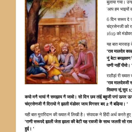
बुलाया गया। उन्ह
‘आप हम भाइयों 
6 दिन सरूप दे 
चंद्रसेनजी को 
1619 को मंडोवर
यह बात मारवाड़ 
‘राव मालदेव काऴ
नुं बेटा बमझावण
पाणी नहीं पीयो। 
राठौड़ां री ख्य
‘राव मालदेवजी स
सिवाणा सूं सुद 
कयो मनै भायां नै समझाय नै जावो। सो दिन छव तांई बहुजी पगां ऊपर ऊभ
चंद्रसेणजी नै दिरायो ने झाली मंडोवर जाय मिगसर बद 2 नै बऴिया। ‘
यही बात मुरारिदान की ख्यात में लिखी है। संपादक ने हिंदी अर्थ करते हुए
‘राणी सरूपदे झाली जेता झाला की बेटी यह रावजी के साथ जलती सो राव
हुई। ‘