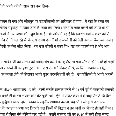
ेजी ने अपने पति के साथ सत कर लिया-
 देहावसान हो गया और जोधपुर पर उदयसिंहजी का अधिकार हो गया। ये यहां के राजा बन
 गोविंद गढ़वाड़ा भी कहा जाता है, जब्त कर लिया। यह गांव जब्त करने की जो कथा हम
ों ने उस कथा को उद्धृत किया है। वो संक्षेप में यह है कि चंद्रसेनजी अकबर की सेना
ाड़ गांव से निकल रहे थे कि उस समय उनकी मां सरूपदेजी की बैली का एक बैल थक गया।
 सीरवी का बैल खोल लिया। तब उस सीरवी ने कहा कि- ‘यह गांव चारणों का है और आप
। गोविंद जी को सांसण की मर्यादा भंग करने पर क्रोध आ गया और उन्होंने आते ही गाड़ी
ाजमाता सरूपदेजी का हाथ टूट गया। उस समय वे संकट में थे, इसलिए अपमान का घूंट
का बदला लेने की हिदायत अपने पुत्र उदयसिंहजी को दी। उदयसिंहजी ने अपने आदमी
त 1640 भादवा सुद 15 को। यानी उनके शासक बनने से 21 वर्ष पूर्व ही महारानी सरूपदे
बनते ही वो इस संसार को छोड़ चुकी थी‌। ऐसे में संकटकाल में वो चंद्रसेनजी के कैसे
क बुद्धिमान चारण द्वारा उनका असहनीय अपमान करना, चंद्रसेन जी द्वारा उस अपमान
कि ‘आउवा धरणा’ पर लिखने वाले किसी भी विद्वान ने इन बातों पर विचार ही नहीं किया।
ां री विगत मैंने बीसियों बार पढ़ी है। उसमें सरूपदे जी का 1619 में सती होना स्पष्ट