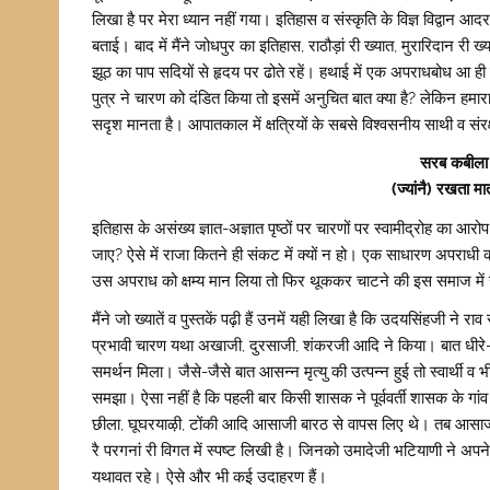
लिखा है पर मेरा ध्यान नहीं गया। इतिहास व संस्कृति के विज्ञ विद्वान
बताई। बाद में मैंने जोधपुर का इतिहास, राठौड़ां री ख्यात, मुरारिदान 
झूठ का पाप सदियों से हृदय पर ढोते रहें। हथाई में एक अपराधबोध आ ही ज
पुत्र ने चारण को दंडित किया तो इसमें अनुचित बात क्या है? लेकिन हमा
सदृश मानता है‌। आपातकाल में क्षत्रियों के सबसे विश्वसनीय साथी व संरक्ष
सरब कबीला 
(ज्यांनै) रखता 
इतिहास के असंख्य ज्ञात-अज्ञात पृष्ठों पर चारणों पर स्वामीद्रोह का आ
जाए? ऐसे में राजा कितने ही संकट में क्यों न हो। एक साधारण अपराध
उस अपराध को क्षम्य मान लिया तो फिर थूककर चाटने की इस समाज में 
मैंने जो ख्यातें व पुस्तकें पढ़ी हैं उनमें यही लिखा है कि उदयसिंहजी
प्रभावी चारण यथा अखाजी, दुरसाजी, शंकरजी आदि ने किया‌। बात धीरे-धी
समर्थन मिला। जैसे-जैसे बात आसन्न मृत्यु की उत्पन्न हुई तो स्वार्थी व
समझा। ऐसा नहीं है कि पहली बार किसी शासक ने पूर्ववर्ती शासक के गां
छीला, घूघरयाऴी, टोंकी आदि आसाजी बारठ से वापस लिए थे। तब आसाजी
रै परगनां री विगत में स्पष्ट लिखी है। जिनको उमादेजी भटियाणी ने अप
यथावत रहे। ऐसे और भी कई उदाहरण हैं।