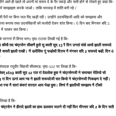
ोंने आते ही पहले तो अपनी मां सरूप दे के पैर पकड़े और सती होने से रोकते हुए कहा कि-
को समझाइश करके जाओ। ताकि मारवाड़ में शांति बनी रहे।’
जी पैरों पर बिना जल पिए खड़ी रही। उन्होंने उदयसिंहजी आदि को समझाया और
राजा बनाया तथा उदयसिंहजी को फलोदी देकर शांत किया। 6 दिन बाद मिगसर बदि 2,
 में जाकर सत किया‌।
के परगनां री विगत भाग1 पृष्ठ-66पर लिखी गई है कि-
 कीयौ तद चंद्रसेन सीवाणै हुतो सु काती सुद 13 रै दिन उगतां संवो आयो ‌झाली सरूपदे
 रै वासतै झाली राखी। नै ऊदैसिंघ नुं फऴोधी दिराय नै मंगसर वदि 2 सरूपदे बऴी, दिन 6
‘
ात संपादक रघुवीर सिंहजी सीतामऊ, पृष्ठ-102 पर लिखा है कि-
ंवत् 1619 काती सुद 12 रात रां देवलोक हुवा ने चंद्रसेणजी ने समाचार मेलियो सो
13 रा दिन ऊगां आय ग्या ने झाली सरूपदेजी सत कियो ने चंद्रसेणजी निकऴण दे नहीं।
ा रया नै सारां कंवरां सरदार आय भेऴा हुवा। तिणां नै झालीजी समझाय नै टीको
 लिखा है कि-
 चंद्रसेन ने हीरादे झाली का हाथ डलवाय जलने दी नहीं फिर मीगसर वदि 2 के दिन सती