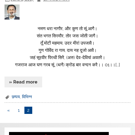
नमण धरा नागौर, और कुण तो सूं आगै।
संत भगत सिरमौर, तोर जस जोती जागै।
तूँ मोटी महमाय, उदर मीरां उपजावै।
गुण गोविंद रा गाय, दाय नह दूजो आवै।
जहं सूरवीर पिरथी सिरै, (अरु) देव-देवियां अवतरै।
गजराज आज घण गरब सूं, (थनै) क्रोड बार वन्दन करै।। 01।।[…]
» Read more
छप्पय
,
विभिन्न
«
1
2