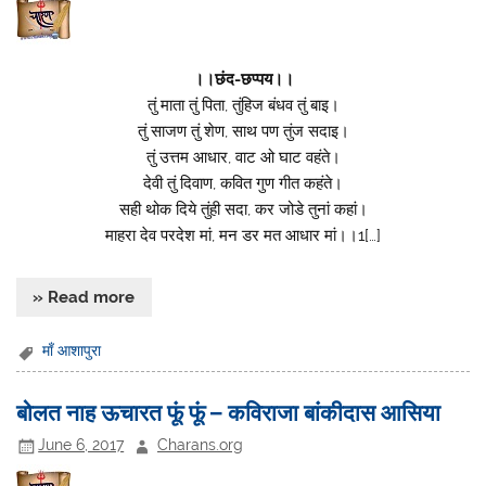
।।छंद-छप्पय।।
तुं माता तुं पिता, तुंहिज बंधव तुं बाइ।
तुं साजण तुं शेण, साथ पण तुंज सदाइ।
तुं उत्तम आधार, वाट ओ घाट वहंते।
देवी तुं दिवाण, कवित गुण गीत कहंते।
सही थोक दिये तुंही सदा, कर जोडे तुनां कहां।
माहरा देव परदेश मां, मन डर मत आधार मां।।1[…]
» Read more
माँ आशापुरा
बोलत नाह ऊचारत फूं फूं – कविराजा बांकीदास आसिया
June 6, 2017
Charans.org