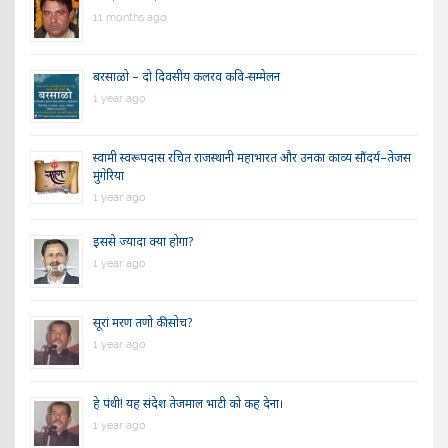
11 months ago
बरसाळो – दो दिवसीय कलरव कवि-सम्मेलन
1 year ago
स्वामी स्वरूपदास रचित राजस्थानी महाभारत और उनका काव्य सौंदर्य–तेजस
मुंगेरिया
1 year ago
इससे ज्यादा क्या होगा?
1 year ago
सूरां मरण तणो की सोच?
1 year ago
हे पंथी! यह संदेश तेजमाल भाटी को कह देना।
1 year ago