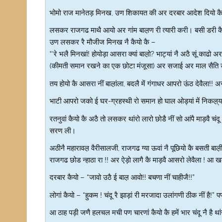
भोमो राज मानेतड़ मिनख, उण शिकायत की अर दरबार आदेश दियो कै र
लसकर राजगढ माथै आयो अर गांम बाल़ण री त्यारी करी। बसी डरी कै 
उण लसकर रै मौजीज मिनख नै कैयो कै –
“‘रे भलै मिनखां! होयोड़ा आसरा क्यां बाल़ो? भाट्यां नै अठै सूं काढो 
(कीमती समान रखने का एक छोटा मंजूसा) अर सजाई अर माल सैति ऊ
तय होयो कै आसरा नीं बाल़ांला, बदलै में गंगाधर आपरो ऊंठ देवैला!
भाटी आपरो जको ई घर-ग्रहस्थी रो समान हो घाल ओड्यां में निकल़्
रतनुवां कैयो कै अठै तो लसकर थांरो लारो छोडै नीं सो आंपै माड़वै चंदू
सरण ली।
अठीनै महारावल़ वैरीसालजी, राजगढ ग्या ऊवां नै पूछियो कै बसती बाल
राजगढ छोड न्हाठा रा !! अर ऐड़ो लागै कै माड़वै आसरो लेवैला ! आ ख
दरबार कैयो – “जावो उठै ई बाल़ आवो!! बचणा नीं चाहीजै!!”
लोगां कैयो – “हुकम ! चंदू रै झाड़ां री मरजादा उलांगणी ठीक नीं है
आ ठाह पड़ी जणै हलचल मची पण चारणां कैयो कै हमें भार चंदू नै है थां