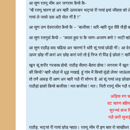
आ सुण रतनू भीम अर जगराम कैयो कै-
“म्है रतनू चारण हां अर म्हांरै ऊपरकर भाट्यां री गायां इयां जीवता 
गायां ले जावो उवा अठै पोल नीं है !!”
आ सुण उण देवराजोत कैयो कै – “बाजीसा ! थांरै-म्हांरै दूध पीवै जैड़ी बात
आ सुण रतनुवां कैयो – “काला हुवा रा कै जाण-अजाण बणो !! भाटी म्हांरा भा
आ सुण राठौड़ वाद चढिया अर चारणां रै थोरै सूं गायां छोडी नीं। आ द
ऊपर छोह नीं करां अर छोह करां परो तो ई निज रो पिंड ई छोलां !! म्ह
खून सूं शरीर गरकाब होयो, राठौड़ सैतरा-बैतरा होया ! जगराम नै खून 
की कियो? म्हारै धोल़ां में धूड़ नखाई, हूं गांम में किसो मूंडो लेयर जाऊ
तो तनै आवड़ री आण अर म्हारै गल़ै री सोगन है, आं सूं गायां लड़ छोडाव
राठौड़ां हाको कियो बाजीसा ! मत बाजीसा ! मत। जितै रतनूं भीम गल़ै 
अड़िया रण च
वट चारण बहिय
सुरभ्यां कज 
गल़ै करी सु
राठौड़, भाट्यां री गायां छोड न्हाठा। रतनू भीम री इण बात रो साखीध