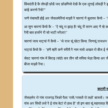
किंवदंती है कै तोपड़ी छोडै जद छोडणियो देखै कै एक लुगाई लोवड़ी रै
कांई करणो रैयो?”
जणै पंचायती होई अर जैसलमेरियां माड़वै रै चारणां नै बुलायर कैयो – “कै 
आ सुण चारणां कैयो कै – “ऐ चंदू रा झाड़ है! चंदू री सरण आए नै म्हे
रैयी बात हर्जाने री सो भाटी भरैला!!”
चारणां जाय भाट्यां नै कैयो – “थे राज सूं खेटा किया, जिणसूं राजधन र
भाट्यां कैयो कै – “हणै म्हांरै कनै रुपियै रै नाम माथै अखत रो बीज ई नी
सेवट चारणां गांम में बिराड़ (चंदो) कर तीन सौ रुपिया भेल़ा किया अर
बीजा माड़वै रैया।
कटारी खा
जैसल़मेर रो गांम राजगढ़ जिको पैला ‘रासै/रासलै रो तल़ो’ बाजतो। जद रा
पांच अर सिंधी लधै रै ई पांच बेटां रो हाथ है” तो इण बात सूं महारावल़ वि