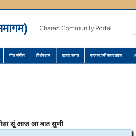
मागम)
Charan Community Portal
गीत संगीत
तीर्थस्थल
काव्य जगत
राजस्थानी सबदकोश
ीसा सूं आज आ बात सुणी