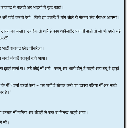
ाजगढ नै बाल़दो अर भाट्यां नै कूट काढो।
अबै कांई करणो रैयो। जितै इण इलाकै रै गांम ओलै रो मोतबर सेठ गंगाधर आयग्यो।
अर टापरा मत बाल़ो। उबरिया तो थांरै ई काम आवैला!!टापरा नीं बाल़ो तो लो ओ म्हारो थई
ंठ!!”
! अर भाटी राजगढ छोड नीसरेला।
या जको बोनाड़ै रतनुवां कनै आया।
 रा झाड़ां हालां रा। उठै कोई नीं आवै। रतनू अर भाटी दोनूं ई माड़वै आय चंदू रै झाड़ां
़ी कै नीं ? इणां डरतां कैयो – “सा घणी ई खेचल करी पण टापरा बल़िया नीं अर भाटी
बर है।”
!” पण दरबार नीं मानिया अर तोपड़ी ले राज रा मिनख माड़वै आया।
नै नीं।