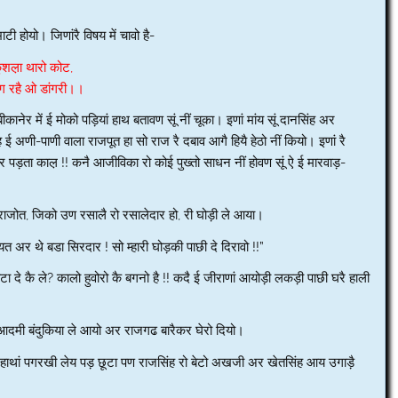
ाटी होयो। जिणांरै विषय में चावो है-
ुशल़ा थारो कोट,
ग रहै ओ डांगरी।।
ानेर में ई मोको पड़ियां हाथ बतावण सूं नीं चूका। इणां मांय सूं दानसिंह अर
 ई अणी-पाणी वाला राजपूत हा सो राज रै दबाव आगै हियै हेठो नीं कियो। इणां रै
ड़ता काल़ !! कनै आजीविका रो कोई पुख्तो साधन नीं होवण सूं ऐ ई मारवाड़-
ेवराजोत, जिको उण रसालै रो रसालेदार हो, री घोड़ी ले आया।
यत अर थे बडा सिरदार ! सो म्हारी घोड़की पाछी दे दिरावो !!”
टा दे कै ले? कालो हुवोरो कै बगनो है !! कदै ई जीराणां आयोड़ी लकड़ी पाछी घरै हाली
 आदमी बंदुकिया ले आयो अर राजगढ बारैकर घेरो दियो।
ेई हाथां पगरखी लेय पड़ छूटा पण राजसिंह रो बेटो अखजी अर खेतसिंह आय उगाड़ै