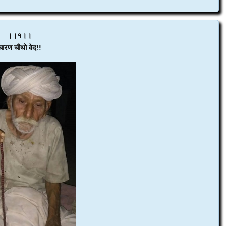
।।१।।
चारण चौथो वेद!!