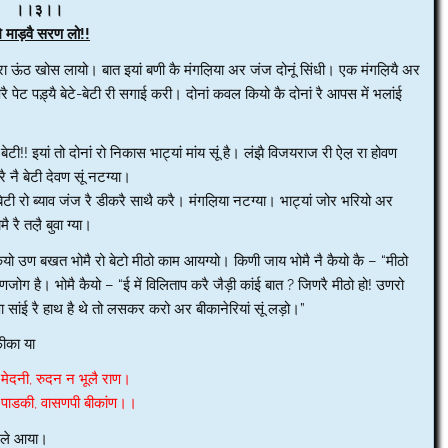
।।३।।
े माड़वै सरण लो!!
मै रा ऊंठ खोस लायो। बात इयां बणी कै मंगल़िया अर जंज दोनूं सिंधी। एक मंगल़ियै अर
पेट पड़्यै बेटे-बेटी री सगाई करी। दोनां कवल कियो कै दोनां रै आपस में भलांई
बेटी!! इयां तो दोनां रो निकास भाट्यां मांय सूं है। लंझै विजयराज री ऐल़ रा होवण
ै नै बेटी देवण सूं नटग्या।
बेटी रो ब्याव जंज रै डीकरै साथै करै। मंगल़िया नटग्या। भाट्यां जोर भरियो अर
 रै तल़ै बुवा ग्या।
यो उण बखत भोमै रो बेटो मीठो काम आयग्यो। किणी जाय भोमै नै कैयो कै – “मीठो
ग है। भोमै कैयो – “ई में विलिताप करै जैड़ी कांई बात ? जिणरै मीठो हो! उणरो
 सांई रै हाथ है थे तो लसकर करो अर बीकानेरियां सूं लड़ो।”
फीका या
ै मेदनी, रुदन न भूलै राण।
ै पाडकी, वासणपी बीकांण।।
ठ ले आया।