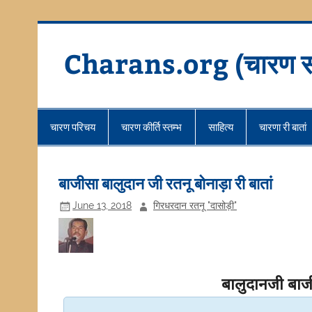
Skip
to
content
Charans.org (चारण स
चारण परिचय
चारण कीर्ति स्तम्भ
साहित्य
चारणा री बातां
बाजीसा बालुदान जी रतनू बोनाड़ा री बातां
June 13, 2018
गिरधरदान रतनू "दासोड़ी"
बालुदानजी बाज