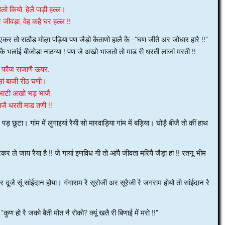
ेलो कियो, हेलै पाड़ी हल्ल।
जीवड़ा, वेह कहै घर हल्ल !!
 तो राठौड़ मोल़ा पड़िया पण जैड़ो कैताणो हालै कै -“घण जीतै अर जोधार हारै !!”
ै भलांई बीजोड़ा नाठग्या ! पण जे अखो भाजतो तो माड री धरती लाजां मरती !! –
फौज राजाणै ऊपर,
ल़ां बाजी रीठ घणी।
 भाटी अखो भड़ भाजै,
ाजै धरती माड तणी !!
ड़ छूटा। गांम में लुगाइयां रैयी सो मारवाड़िया गांम में बड़िया। घोड़ै बीजै तो कीं हाथ
परकर ले जाय रैया है !! जे गायां इणविध गी तो आंपै जीवता मरियै जैड़ा हां !! रतनू भीम
दूजै सूं सांईदान होया। गंगाराम रै सूरोजी अर सूरैजी रै जगराम होयो तो सांईदान रै
ुण हो रै जको बैती मोत नै रोको? क्यूं खतै री बिणाई में मरो !!”