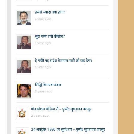
इससे ज्यादा क्या होगा?
1 year ago
सूरां मरण तणो की सोच?
1 year ago
हे पंथी! यह संदेश तेजमाल भाटी को कह देना।
1 year ago
सिद्धि विनायक वंदना
2 years ago
गीत सोशल मीडिया रौ – पुष्पेंद्र जुगतावत वणसूर
2 years ago
24 अक्टूबर 1995 का सूर्यग्रहण – पुष्पेंद्र जुगतावत वणसूर