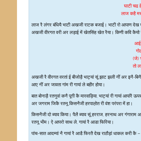
घाटी चढ ह
लाज कहै मर 
लाज रै लंगर बंधियै भाटी अखजी राटक बजाई। भाटी रो आपाण देख एकर
अखजी वीरगत वरी अर लड़ाई में खेतसिंह खेत रैया। किणी कवि कैयो क
आई 
गो
(जे)
तो ल
अखजी रै वीरगत वरतां ई बीजोड़ै भाट्यां सूं झाट झली नीं अर इनै-बिनै प
आए नीं अर जावता गांम री गायां ले बहीर होया।
बात बोनाड़ै रतनुवां कनै पूगी कै मारवाड़िया, भाट्यां री गायां आपांरै ऊ
अर जगराम जिकै रतनू किसनैजी हरपाल़ोत री वंश परंपरा में हा।
किसनैजी दो ब्याव किया। पैलै ब्याव सूं हरराज, हरनाथ अर गंगाराम अर 
रतनू भीम। ऐ आपरो साथ ले, गायां रै आडा फिरिया।
पांच-सात आदम्यां नै गायां रै आडै फिरतै देख राठौड़ां धाकल करी कै – “क