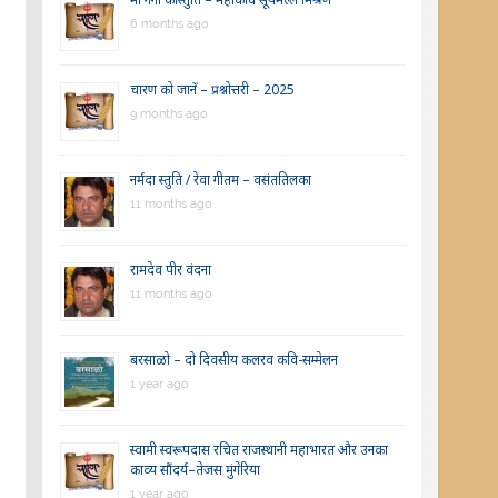
6 months ago
चारण को जानें – प्रश्नोत्तरी – 2025
9 months ago
नर्मदा स्तुति / रेवा गीतम – वसंततिलका
11 months ago
रामदेव पीर वंदना
11 months ago
बरसाळो – दो दिवसीय कलरव कवि-सम्मेलन
1 year ago
स्वामी स्वरूपदास रचित राजस्थानी महाभारत और उनका
काव्य सौंदर्य–तेजस मुंगेरिया
1 year ago