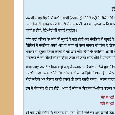
हम
रुघजी फतेहसिंह रै रो बेटो ऊमजी (ऊमसिंह) भोमै रै तल़ै रै सिंधी भो
एक जंज री लुगाई अरटियै माथै ऊंन कातती “कोठा कल़प्या” यानि आपरै 
जको ई होवो, बेटे-बेटी री सगाई करांला।
जोग ऐड़ो बणियो कै जंज री लुगाई रै बेटो होयो अर मंगल़ियै री लुगाई रै 
सिंधियां में मंगल़िया अपणै आप नै जंजां सूं ऊ़चा मानता सो जंज रै डीकर
भाट्यां रो झुकाव जंजां कानी हो सो उणां जोर दियो कै मंगल़िया आपरी 
मंगल़ियां नै तंग कियो सो मंगल़िया जंजां री जागा छोड भोमै रै पाखती भोमै
भोमो सपूत अर वीर मिनख हो जद जैसलमेर माथै बीकानेरियां हमलो कि
मराणो!!” उण बखत भोमै जिण धीरज सूं जवाब दियो वो आज ई उल्लेखणजो
मीठो मरियो अर जिणरै खारो होवतो तो उणरै खारो मरतो !! मरणा करणा
इण में बीकानेर री हार होई। आज ई लोक में विश्रूत है-बीका पड़ग्या 
मेह न भूल
पल़ी न भूल
ओ वाद ऐड़ो बधियो कै राजगढ रा भाटी भोमै रै तल़ै ग्या अर उणरो ऊं