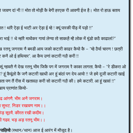
को ले जावण दां नी !! मोत तो मोड़ी कै बेगी हरएक री आवणी ईज है। मोत रो हाऊ बताय
 ! थांरै ऐड़ा ई भाटी अर ऐड़ा ई म्हे ! क्यूं पारकी पीड़ में पड़ो !!”
ई !! थे म्हांरै माथैकर गायां लेग्या तो साकल़ै म्है लोक में मूंडो कठै काढालां?”
ेख रतनू जगराम नै बमडी आय जको कटारी काढर कैयो कै – “म्हे ठैर्या चारण ! छत्री
ांरै कनै ओ ई हथियार”, आ कैय उणां कटारी गल़ै करी !!
सूं न्हावतै नै देख रतनू भीम जिकै पग में जगराम रै काका लागता, कैयो – “रे डीकरा ओ
ंला? ह़ूं कैवूंलो कै जगै कटारी खाधी अर हूं बांठां पग देय आयो !! जे हमे दूजी कटारी खाई
ता पण तैं रीस में खतावल़ करी सो कटारी गल़ै की। हमे कटारी, आ हूं खावां !!”
खाय प्राणांत कियो-
ढ आंगणै, भीम अनै जगराम।
ा सुभट, निडर रखावण नाम।।
भिड़ सूरमै, कीरत रखी कदीम।
जड़ी गढव, भड़ अड़ रतनू भीम।।
र
पाल़ियो
(स्थान/थान) आज ई आरंग में मौजूद है।