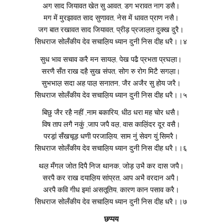
अग साद जियावत खेत सु आवत, डग भरावत नाग डसै।
मग में मुरझावत साद सुणावत, नेस में धावत प्राण नसै।
जग बात रखावत साद जियावत, प्रीड़ प्रजाल़त दुक्ख दुरै।
सिधराज सोलँकीय देव सचाल़िय ध्यान दुनी निस दीह धरै।।४
सुध भाव सचाव करै मन सायल़, पेख पढै प्रभता प्रघल़ा।
सरणै सँत राख दहै सुख संपत, सोग रु रोग मिटै सगल़ा।
सुभभाल़ सदा अह पाल़ सनातन, जैर अजैर सु होय जरै।
सिधराज सोलँकीय देव सचाल़िय ध्यान दुनी निस दीह धरै।।५
बिछु जैर रहै नहीं ,नाम बकारिय, धीठ धरा मह चोर धसै।
विष ताप लगै नकुं ,जाप जपै वल़, वास काल़िंदर दूर वसै।
परड़ा़ं सँखचूड़ धणी परजाल़िय, साम नुं सेवग युं सिमरै।
सिधराज सोलँकीय देव सचाल़िय ध्यान दुनी निस दीह धरै।।६
थल़ मँगल जोत दिपै निज थानक, जोड़ उभै कर दास जपै।
सरपै कर राख दयाल़िय सांप्रत, आप अभै वरदान अपै।
अरपै कवि गीध इमां असतूतिय, कारण कान पसाव करै।
सिधराज सोलँकीय देव सचाल़िय ध्यान दुनी निस दीह धरै।।७
छप्पय