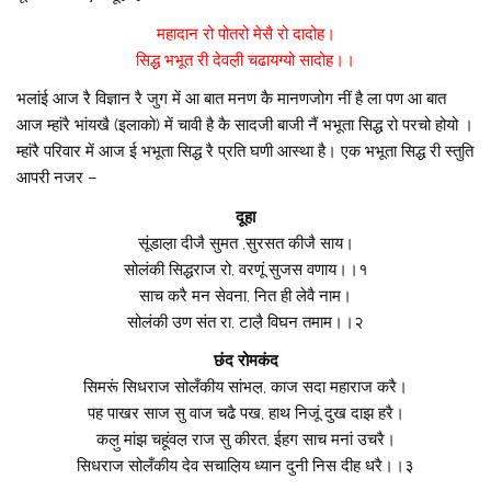
महादान रो पोतरो मेसै रो दादोह।
सिद्ध भभूत री देवल़ी चढायग्यो सादोह।।
भलांई आज रै विज्ञान रै जुग में आ बात मनण कै मानणजोग नीं है ला पण आ बात
आज म्हांरै भांयखै (इलाको) में चावी है कै सादजी बाजी नैं भभूता सिद्ध रो परचो होयो ।
म्हांरै परिवार में आज ई भभूता सिद्ध रै प्रति घणी आस्था है। एक भभूता सिद्ध री स्तुति
आपरी नजर –
दूहा
सूंडाल़ा दीजै सुमत ,सुरसत कीजै साय।
सोलंकी सिद्धराज रो, वरणूं सुजस वणाय।।१
साच करै मन सेवना, नित ही लेवै नाम।
सोलंकी उण संत रा, टाल़ै विघन तमाम।।२
छंद रोमकंद
सिमरूं सिधराज सोलँकीय सांभल़, काज सदा महाराज करै।
पह पाखर साज सु वाज चढै पख, हाथ निजूं दुख दाझ हरै।
कल़ु मांझ चहूंवल़ राज सु कीरत, ईहग साच मनां उचरै।
सिधराज सोलँकीय देव सचाल़िय ध्यान दुनी निस दीह धरै।।३