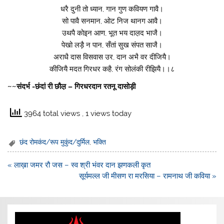
धरै दुनी तो ध्यान, गान गुण कवियण गावै।
सो पावै सनमान, ओट निज थानग आवै।
उथपै कोइन आण, भूत भय दाल़द भाजै।
पेखो लड़ै न पान, सँतां सुख संपत साजै।
अराधै दास विसवास उर, दान अभै वर दीजियै।
कीजियै मदत गिरधर कहै, रंग सोलंकी रीझियै।।८
~~संदर्भ -छंदां री छौल़ – गिरधरदान रतनू दासोड़ी
3964 total views
, 1 views today
छंद रोमकंद/रूप मुकुंद/दुर्मिल
,
भक्ति
Post
« लाख़ा जमर रौ जस – स्व श्री भंवर दान झणकली कृत
navigation
सूर्यमल्ल जी मीसण रा मरसिया – रामनाथ जी कविया »