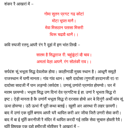
शंकर रै आखरां में –
गोमा सुतन प्रगट गढ कोटां
मोटा भूपत मानै।
मेवा मिसठान पतासा मिसरी
थिरू चढावै थानै।।
कवि रुघजी रतनू आपरै रंग रै दूहां में इण भांत लिखै –
सातम है सिद्धराज री, चहुंकूंटां व्है चाव।
अमलां वेल़ा आपनै, रंग सोलंकी राव।।
सर्पदंश सूं भभूता सिद्ध देवलोक होया। काल़ीनाडी मुख्य स्थान है। आथूणै समूल़ै
राजस्थान में घणी मानता। गांव गांव थान। म्हारै दादोसा (गुणजी हरदानजी रा) रा
दादोसा सादजी नैं पान लड़ग्यो (सर्पदंश ), उणसूं उणांरो प्राणांत होयग्यो। घर में
मातम छायग्यो। भभूता सिद्ध उण दिनां देव प्रगटिया ई हा, उणां रै भूभता सिद्ध रो
इष्ट। ऐड़ी मानता है कै उणांनैं भभूता सिद्ध रो दरसाव होयो अर बे दिनुंगै अर्थी मांय सूं
ऊभा होयग्या। उठै ऊभां नैं पूरी कथा बताई। खुशी अर आस्था री लहर छायगी।
बाद में उणां एक मूर्ति बणाय आपरै घरै थापित करी अर जीया जितै उणरी सेवा करी।
बाद में बा ई मूर्ति करनीजी रै मंदिर में थापित करदी गई ताकि सेवा सुचारु होवती रैवै।
मूर्ति विषयक एक दूहो हमीरजी मोतीसर रै आखरां में –