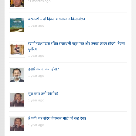
11 months ago
बरसाळो – दो दिवसीय कलरव कवि-सम्मेलन
1 year ago
स्वामी स्वरूपदास रचित राजस्थानी महाभारत और उनका काव्य सौंदर्य–तेजस
मुंगेरिया
1 year ago
इससे ज्यादा क्या होगा?
1 year ago
सूरां मरण तणो की सोच?
1 year ago
हे पंथी! यह संदेश तेजमाल भाटी को कह देना।
1 year ago