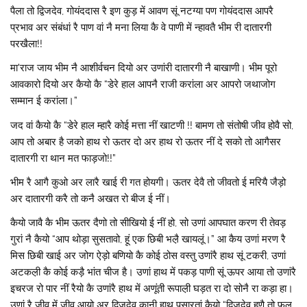
पैला तो द्विजदेव, गोयंददास रै इण कुड़ में आवण सूं नटग्या पण गोयंददास आपरै
प्रभाव अर संबंधां रै पाण वां नै मना लिया कै वे पाणी में न्हावतै भीम री दातारगी
परखैला!!
मा’राज जाय भीम नै आशीर्वचन दियो अर उणांरी दातारगी नै बाखाणी। भीम पूरो
आवकारो दियो अर कैयो कै “डेरे हाल आपनै राजी करांला अर आपरो जथाजोग
सम्मान ई करांला।”
जद वां कैयो कै “डेरे हाल म्हारै कोई मत्ता नीं खाटणी !! बामण तो संतोषी जीव होवै सो,
आप तो अबार है जको हाथ रो ऊतर दो अर हाथ रो ऊतर नीं दे सको तो आगैसर
दातारगी रा थान मत फाड़जो!!”
भीम रै आगै कुओ अर लारै खाई री गत होयगी। ऊतर देवै तो जीवतो ई मरियै जैड़ो
अर दातारगी करै तो कनै अखत रो बीज ई नीं।
कैयो जावै कै भीम ऊतर दैणो तो सीखियो ई नीं हो, सो उणां आपघात करण री तेवड़
गुरां नै कैयो “आप थोड़ा सुसतावो, हूं एक छिबी भल़ै खायलूं।” आ कैय उणां मरण रै
मिस छिबी खाई अर जोग ऐड़ो बणियो कै कोई ठोस वस्तु उणांरै हाथ सूं टकरी, उणां
अटकल़ी कै कोई कड़ै भांत चीज है। उणां हाथ में पकड़ पाणी सूं ऊपर आया तो उणांरै
इचरज रो पार नीं रैयो कै उणांरै हाथ में अणूंती रूपाल़ी घड़त रा दो सोनै रा कड़ा हा।
उणां रै जीव में जीव आयो अर द्विजदेव कानी हाथ पसारतां कैयो “द्विजदेव हणै तो फूल