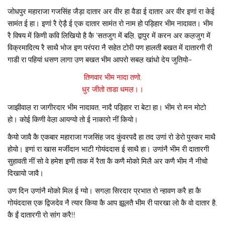
जोधपुर महाराजा गजसिंह जैड़ा दातार अर वीर हा वैडा ई दातार अर वीर इणां रा केई
सामंत ई हा। इणां रै ऐड़ै ई एक दातार सामंत रो नाम हो पड़िहार भीम नादावत। भीम
रै विषय में किणी कवि लिखियो है कै ‘सतजुग में बल़ि, द्वापुर में करन अर कल़जुग में
विक्रमादित्य रै साथै भोज इण परंपरा नै सहेत टोरी पण हालती बखत में दातारगी री
गाडी रा पहियां धसण लागा उण बखत भीम आपरो सबल़ खांधो देय जुतियो–
तिणवार भीम नादा तणो,
धुर जीतो ताडा धमल़।।
जाझीवाल़ रा जागीरदार भीम नादावत, नादै पड़िहार रा बेटा हा। भीम रो मन मोटो
हो। कोई किणी वेल़ा आयग्यो तो ई नाकारो नीं कियो।
कैयो जावै कै एकबार महाराजा गजसिंह जद कुंवरपदै हा तद उणां रो डेरो पुस्कर माथै
होयो। इणां रा खास मर्जीदान भाटी गोयंददास ई साथै हा। उणांनै भीम री दातारगी
सुहावती नीं सो वे हमेश इणी ताक में रैता कै कणै मोको मिलै अर कणै भीम नै नीचो
दिखायो जावै।
उण दिन उणांनै मोको मिल ई ग्यो। सगल़ा सिरदार प्रभात रो न्हावण करै हा कै
गोयंददास एक द्विजदेव नै त्यार किया कै आप झूलतै भीम री पारखा लो कै वो दातार है,
कै ईं दातारगी रो सांग करै!!