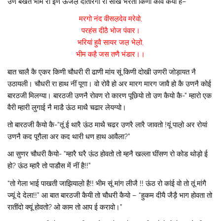
उण बखत भीम री इण ऊजल़ दातारगी री साख भरतां किणी कवि कैयो है–
मरगो नंद वीसल़देव मरेवो,
परहंस दीठै भोज पंवार।
भरियां हुवै सायर जल़ भेल़ो,
भीम कहै जस तणै भंडार।।
बात चालै कै एकर किणी चौधरी री ढाणी मांय सूं किणी दोखी उणरी जोड़ायत नै
उठायली। चौधरी रा हाथ नीं पूगा। वो रोवै हो अर मारग मारग जावै हो कै उणनै कोई
बारठजी मिलग्या। बारठजी उणनै रोवण रो कारण पूछियो तो उण कैयो कै-” म्हारो एक
वैरी म्हारी लुगाई नै माडै ऊंठ माथै चढार लेयग्यो।
तो बारठजी कैयो कै-“तूं ई थारै ऊंठ माथै चढर उणरै लारै जावतो !यूं पाल़ो अर रोयां
उणनै कद पूगैला अर कद थारी धण हाथ आवैला?”
आ सुणर चौधरी कैयो- “म्हारै घरै ऊंठ होवतो तो म्हनै खल्ला घींसण रो कोड थोड़ो ई
हो? ऊंठ म्हारै तो पाडौस में नीं है!!”
“तो गेला भाई पाखती जाझियाल़ो है!! भीम सूं मांग लीजै !! ऊंठ रो कांई वो तो तूं मांगै
ज्यूं दे देला!!” आ बात बारठजी कैयी तो चौधरी कैयो – “हुकम दीयै जैड़ै भाग होवता तो
रातींदो क्यूं होवतो? ओ काम तो आप ई करावो।”