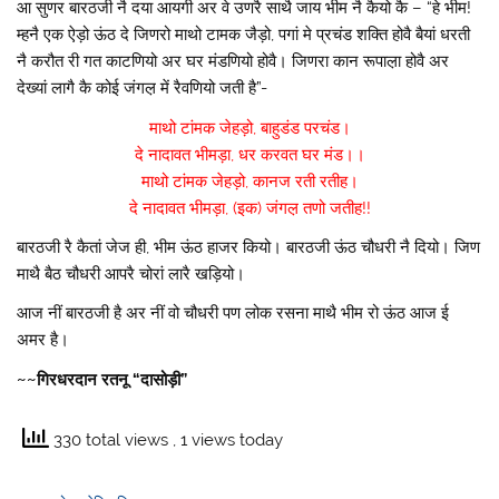
आ सुणर बारठजी नै दया आयगी अर वे उणरै साथै जाय भीम नै कैयो कै – “हे भीम!
म्हनै एक ऐड़ो ऊंठ दे जिणरो माथो टामक जैड़ो, पगां मे प्रचंड शक्ति होवै बैयां धरती
नै करौत री गत काटणियो अर घर मंडणियो होवै। जिणरा कान रूपाल़ा होवै अर
देख्यां लागै कै कोई जंगल़ में रैवणियो जती है”-
माथो टांमक जेहड़ो, बाहुडंड परचंड।
दे नादावत भीमड़ा, धर करवत घर मंड।।
माथो टांमक जेहड़ो, कानज रती रतीह।
दे नादावत भीमड़ा, (इक) जंगल़ तणो जतीह!!
बारठजी रै कैतां जेज ही, भीम ऊंठ हाजर कियो। बारठजी ऊंठ चौधरी नै दियो। जिण
माथै बैठ चौधरी आपरै चोरां लारै खड़ियो।
आज नीं बारठजी है अर नीं वो चौधरी पण लोक रसना माथै भीम रो ऊंठ आज ई
अमर है।
~~गिरधरदान रतनू “दासोड़ी”
330 total views
, 1 views today