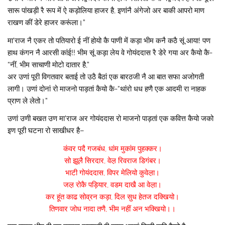
सारू पांखड़ी रै रूप में ऐ कड़ोलिया हाजर है, इणांनै अंगेजो अर बाकी आपरो माण
राखण कीं डेरे हाजर करूंला।”
मा’राज नै एकर तो पतियारो ई नीं होयो कै पाणी में कड़ा भीम कनै कठै सूं आया! पण
हाथ कंगन नै आरसी कांई!! भीम सूं कड़ा लेय वे गोयंददास रै डेरे गया अर कैयो कै-
“नीं, भीम साचाणी मोटो दातार है,”
अर उणां पूरी विगतवार बताई तो उठै बैठां एक बारठजी नै आ बात सफा अजोगती
लागी। उणां दोनां रो माजनो पाड़तां कैयो कै-“थांरो धध हणै एक आदमी रा नाहक
प्राण ले लेतो।”
उणां उणी बखत उण मा’राज अर गोयंददास रो माजनो पाड़तां एक कवित्त कैयो जको
इण पूरी घटना रो साखीधर है–
कंवर पदै गजबंध, धांम मुकांम पुहक्कर।
सो झूलै सिरदार, वेल़ रिवराज डिगंबर।
भाटी गोयंददास, विपर मेलियो कुवेल़ा।
जल़ रोकै पड़ियार, वडम दाखै आ वेल़ा।
कर हूंत काढ सोव्रन कड़ा, दिल सुध हेतज दक्खियो।
तिणवार जोध नादा तणै, भीम नहीं अन भक्खियो।।