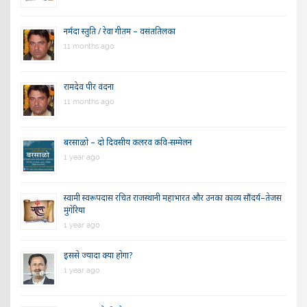
नर्मदा स्तुति / रेवा गीतम – वसंततिलका
11 months ago
रामदेव पीर वंदना
11 months ago
बरसाळो – दो दिवसीय कलरव कवि-सम्मेलन
1 year ago
स्वामी स्वरूपदास रचित राजस्थानी महाभारत और उनका काव्य सौंदर्य–तेजस
मुंगेरिया
1 year ago
इससे ज्यादा क्या होगा?
1 year ago