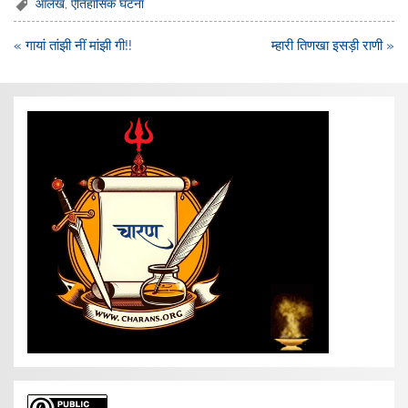
आलेख
,
ऐतिहासिक घटना
Post
« गायां तांझी नीं मांझी गी!!
म्हारी तिणखा इसड़ी राणी »
navigation