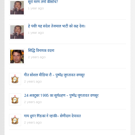
सूरां मरण तणो की सोच?
1 year ago
हे पंथी! यह संदेश तेजमाल भाटी को कह देना।
1 year ago
सिद्धि विनायक वंदना
2 years ago
गीत सोशल मीडिया रौ – पुष्पेंद्र जुगतावत वणसूर
2 years ago
24 अक्टूबर 1995 का सूर्यग्रहण – पुष्पेंद्र जुगतावत वणसूर
2 years ago
गाय दूय’र गिंडकां ने न्हाकी – सेणीदान देपावत
2 years ago