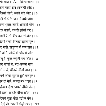
यद्यो शासन, पोल मांही परभात।।२
 बैठिया गादी, इण आजादी ओट।
खियां जोवो, चवड़ै मारै चोट।।३
तल़ै गोडां रै, जन नै दाबै जोय।
यग्या धूरत, चवडै आकड़ो चोय।।४
ेख बतावै, पाधरी झांसां पोट।
 लेयलै ऐ तो, बीच बजारां वोट।।५
ेखियो रासो, मिनखां झाली मून।
रै मांही, सकुन्यां नै घण सून।।६
रणो बांनो, खोलियां चांच मे खोट।
सल़ू रै, फूल ज्यूं ही मन फोट।।७
लठ बाजां रो, मत अचंभो मान।
यनै माडै, छीनलै दीनां छान।।८
यनै जोवो, मुलक हूवो मजबूत।
र तो मेलै, जबरा माथै जूत।।९
होवणा दोरा, पाधरी दीखै पोल।
ंमनै ठेका, खटकै दीना खोल।।१०
ेयनै बुत्ता, पोल पटी मे पंच।
ल दे ऐ तो, खार रै भेल़ी खच।।११