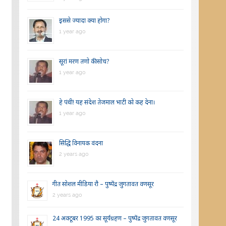
इससे ज्यादा क्या होगा?
1 year ago
सूरां मरण तणो की सोच?
1 year ago
हे पंथी! यह संदेश तेजमाल भाटी को कह देना।
1 year ago
सिद्धि विनायक वंदना
2 years ago
गीत सोशल मीडिया रौ – पुष्पेंद्र जुगतावत वणसूर
2 years ago
24 अक्टूबर 1995 का सूर्यग्रहण – पुष्पेंद्र जुगतावत वणसूर