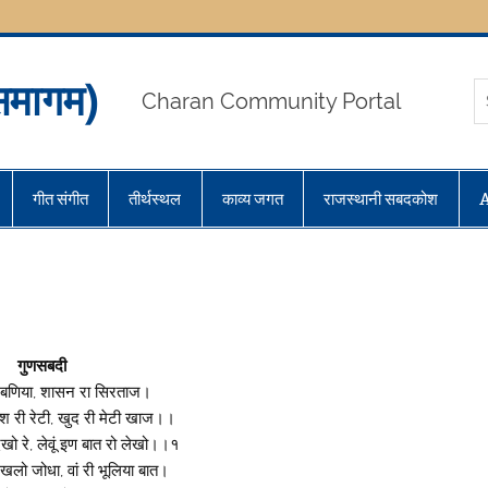
मागम)
Charan Community Portal
गीत संगीत
तीर्थस्थल
काव्य जगत
राजस्थानी सबदकोश
गुणसबदी
 बणिया, शासन रा सिरताज।
ेश री रेटी, खुद री मेटी खाज।।
ेखो रे, लेवूं इण बात रो लेखो।।१
खलो जोधा, वां री भूलिया बात।