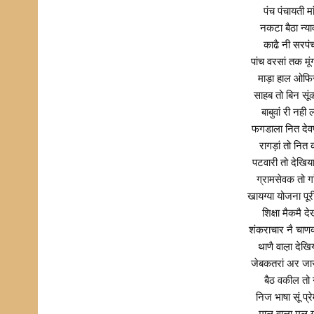
पंच पंचायती म
नकटा बैठा न्या
काढै नी सरप
पांच वरसां तक म
माड़ा हाल ओफिस
साहब तो बिन सू
बाबुवां री नही
फगडाला नित देवण
रागड़ां तो नित 
पटवारी तो देखि
ग्रामसेवक तो गा
खायग्या योजना प
शिक्षा मैकमै 
शंकराचार नै चा
थाणै वाल़ा देख
जेबकतरां अर जार
बैठ वकील तो न
निज भाषा सूं प्र