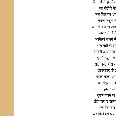
सिटल़ां नै इम दे
बल़ गैडी रै
जन हितां पर आं
गाडर ज्यूं ही 
धन तो देश रा खा
वोटर नै तो द
आंखियां बांधनै
रोल़ पटी रो द
मिलगी आंधै राज 
बुगलै ज्यूं धा
साटै काटै भैंस 
लोकतंत्र तो 
महलां वाल़ा आ
जनतंत्र मे आ
मांगता हक सरका
दूसरा काम तो 
ठीक घरां रै सा
बण बैठा घण द
घर मांयां बड़ घा