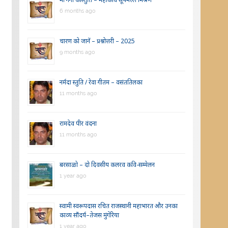
6 months ago
चारण को जानें – प्रश्नोत्तरी – 2025
9 months ago
नर्मदा स्तुति / रेवा गीतम – वसंततिलका
11 months ago
रामदेव पीर वंदना
11 months ago
बरसाळो – दो दिवसीय कलरव कवि-सम्मेलन
1 year ago
स्वामी स्वरूपदास रचित राजस्थानी महाभारत और उनका
काव्य सौंदर्य–तेजस मुंगेरिया
1 year ago