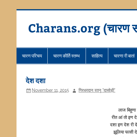
Skip
to
content
Charans.org (चारण स
चारण परिचय
चारण कीर्ति स्तम्भ
साहित्य
चारणा री बातां
देश दशा
November 11, 2015
गिरधरदान रतनू "दासोड़ी"
लाज बिहूणा
रीत आं तो इण द
दशा इण देश री द
झूलिया फासी दे