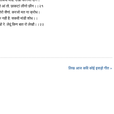
ोधिया मांडै, देखो कागजा दीन।
 रो आं तो, छाकटां लीनो छीन।।२१
ोरो सैणां, करजो मत ना क्रोध।
 नही है, सकवी मांडी शोध।।
ो रे, लेवूं किण बात रो लेखौ।।२२
लिख आज कवि कोई इसड़ो गीत »