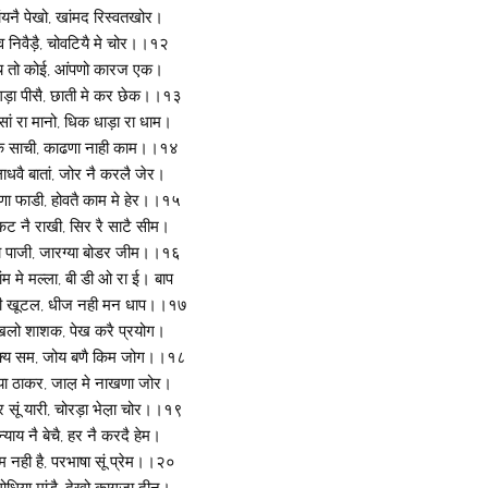
ांयनै पेखो, खांमद रिस्वतखोर।
व निवैड़ै, चोवटियै मे चोर।।१२
ंच तो कोई, आंपणो कारज एक।
ूंगड़ा पीसै, छाती मे कर छेक।।१३
ां रा मानो, धिक धाड़ा रा धाम।
ंक साची, काढणा नाही काम।।१४
 लाधवै बातां, जोर नै करलै जेर।
ा फाडी, होवतै काम मे हेर।।१५
कट नै राखी, सिर रै साटै सीम।
या पाजी, जारग्या बोडर जीम।।१६
ंम मे मल्ला, बी डी ओ रा ई। बाप
ूरी खूटल, धीज नही मन धाप।।१७
देखलो शाशक, पेख करै प्रयोग।
णक्य सम, जोय बणै किम जोग।।१८
िया ठाकर, जाल़ मे नाखणा जोर।
 सूं यारी, चोरड़ा भेल़ा चोर।।१९
्याय नै बेचै, हर नै करदै हेम।
ेम नही है, परभाषा सूं प्रेम।।२०