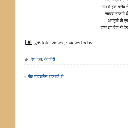
माल वाल़ा मल ग
गांम मे हक गरीब
साचरो हाजमो द
अणहूती तो एक
दशा इण देश री देख
576 total views
, 1 views today
देश दशा
,
नेतागिरी
Post
« गीत महाशक्ति राजबाई रो
navigation