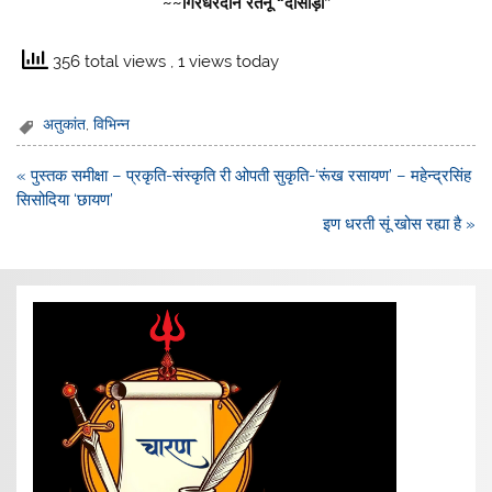
~~गिरधरदान रतनू “दासोड़ी”
356 total views
, 1 views today
अतुकांत
,
विभिन्न
Post
« पुस्तक समीक्षा – प्रकृति-संस्कृति री ओपती सुकृति-‘रूंख रसायण’ – महेन्द्रसिंह
navigation
सिसोदिया ‘छायण’
इण धरती सूं खोस रह्या है »