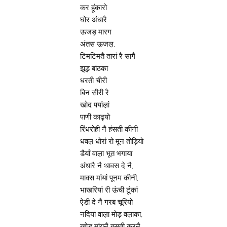
कर हूंकारो
घोर अंधारै
ऊजड़ मारग
अंतस ऊजल़,
टिमटिमतै तारां रै सागै
झूड़ बांठका
धरती चीरी
बिन सीरी रै
खोद पयांल़ां
पाणी काढ्यो
रिंधरोही नै हंसती कीनी
धवल़ धोरां रो मून तोड़ियो
डैर्यां वाल़ा भूत भगाया
अंधारै नै थावस दे नै,
मावस मांयां पूनम कीनी,
भाखरियां री ऊंची टूंकां
ऐडी दे नै गरब चूरियो
नदियां वाल़ा मोड़ वल़ाका,
खोड़ मांयनै बसती करनै