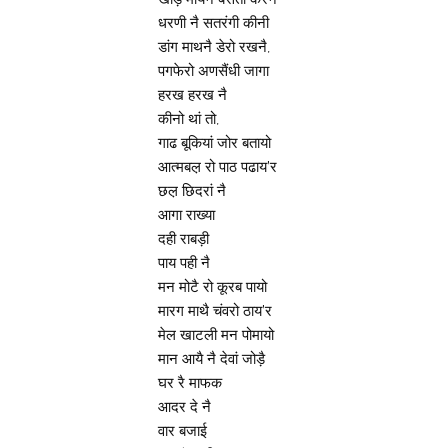
धरणी नै सतरंगी कीनी
डांग माथनै डेरो रखनै,
पगफेरो अणसैंधी जागा
हरख हरख नै
कीनो थां तो,
गाढ बूकियां जोर बतायो
आत्मबल़ रो पाठ पढाय’र
छल़ छिदरां नै
आगा राख्या
दही राबड़ी
पाय पही नै
मन मोटै रो कूरब पायो
मारग माथै चंवरो ठाय’र
मेल खाटली मन पोमायो
मान आयै नै देवां जोड़ै
घर रै माफक
आदर दे नै
वार बजाई