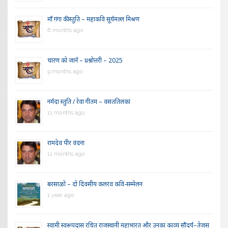
माँ गंगा की स्तुति – महाकवि सूर्यमल्ल मिश्रण
6 months ago
चारण को जानें – प्रश्नोत्तरी – 2025
9 months ago
नर्मदा स्तुति / रेवा गीतम – वसंततिलका
11 months ago
रामदेव पीर वंदना
11 months ago
बरसाळो – दो दिवसीय कलरव कवि-सम्मेलन
1 year ago
स्वामी स्वरूपदास रचित राजस्थानी महाभारत और उनका काव्य सौंदर्य–तेजस