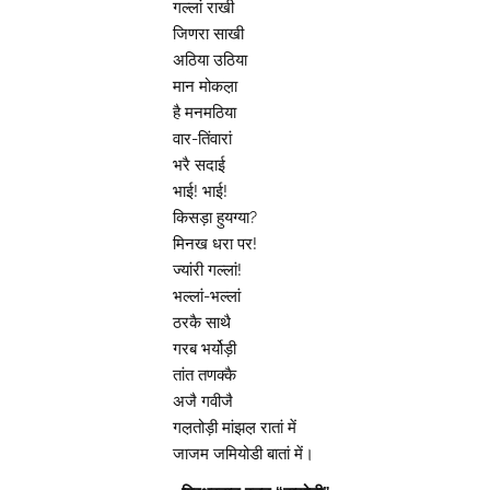
गल्लां राखी
जिणरा साखी
अठिया उठिया
मान मोकल़ा
है मनमठिया
वार-तिंवारां
भरै सदाई
भाई! भाई!
किसड़ा हुयग्या?
मिनख धरा पर!
ज्यांरी गल्लां!
भल्लां-भल्लां
ठरकै साथै
गरब भर्योड़ी
तांत तणक्कै
अजै गवीजै
गल़तोड़ी मांझल़ रातां में
जाजम जमियोडी बातां में।