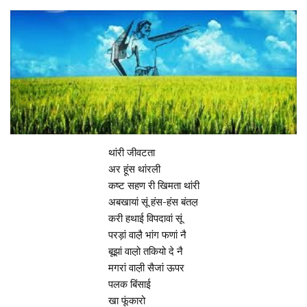
थांरी जीवटता
अर हूंस थांरली
कष्ट सहण री खिमता थांरी
अबखायां सूं हंस-हंस बंतल़
करी हथाई विपदावां सूं
परड़ां वाल़ै भांग फणां नै
बूझां वाल़ो तकियो दे नै
मगरां वाल़ी सैजां ऊपर
पलक बिंसाई
खा फूंकारो