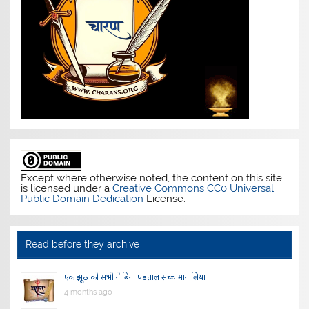
Except where otherwise noted, the content on this site
is licensed under a
Creative Commons CC0 Universal
Public Domain Dedication
License.
Read before they archive
एक झूठ को सभी ने बिना पड़ताल सच्च मान लिया
4 months ago