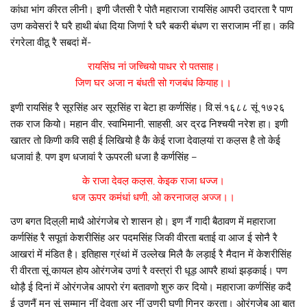
कांधा भांग कीरत लीनी। इणी जैतसी रै पोतै महाराजा रायसिंह आपरी उदारता रै पाण
उण कवेसरां रै घरै हाथी बंधा दिया जिणां रै घरै बकरी बंधण रा सराजाम नीं हा। कवि
रंगरेला वीठू रै सबदां में-
रायसिंघ नां जच्चियो पाधर रो पतसाह।
जिण घर अजा न बंधती सो गजबंध कियाह।।
इणी रायसिंह रै सूरसिंह अर सूरसिंह रा बेटा हा कर्णसिंह। वि.सं.१६८८ सूं १७२६
तक राज कियो। महान वीर, स्वाभिमानी, साहसी, अर द्रढ निश्चयी नरेश हा। इणी
खातर तो किणी कवि सही ई लिखियो है कै केई राजा देवाल़यां रा कल़स है तो केई
धजावां है, पण इण धजावां रै ऊपरली धजा है कर्णसिंह –
के राजा देवल़ कल़स, केइक राजा धज्ज।
धज ऊपर कमंधां धणी, ओ करनाजल़ अज्ज।।
उण बगत दिल़्ली माथै ओरंगजेब रो शासन हो। इण नैं गादी बैठावण में महाराजा
कर्णसिंह रै सपूतां केशरीसिंह अर पदमसिंह जिकी वीरता बताई वा आज ई सोनै रै
आखरां में मंडित है। इतिहास ग्रंथां में उल्लेख मिलै कै लड़ाई रै मैदान में केशरीसिंह
री वीरता सूं कायल होय ओरंगजेब उणां रै वस्त्रां री धूड़ आपरै हाथां झड़काई। पण
थोड़ै ई दिनां में ओरंगजेब आपरो रंग बतावणो शुरु कर दियो। महाराजा कर्णसिंह कदै
ई उणनैं मन सूं सम्मान नीं देवता अर नीं उणरी घणी गिनर करता। ओरंगजेब आ बात