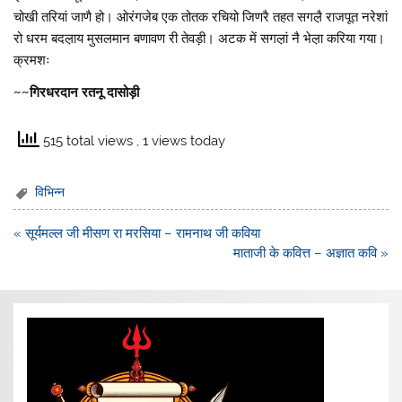
चोखी तरियां जाणै हो। ओरंगजेब एक तोतक रचियो जिणरै तहत सगल़ै राजपूत नरेशां
रो धरम बदल़ाय मुसलमान बणावण री तेवड़ी। अटक में सगल़ां नै भेल़ा करिया गया।
क्रमशः
~~गिरधरदान रतनू दासोड़ी
515 total views
, 1 views today
विभिन्न
Post
« सूर्यमल्ल जी मीसण रा मरसिया – रामनाथ जी कविया
navigation
माताजी के कवित्त – अज्ञात कवि »