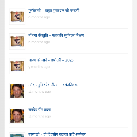
फूंफी रासो – ठाकुर मुरारदान जी मण्डपी
6 months ago
माँ गंगा की स्तुति – महाकवि सूर्यमल्ल मिश्रण
6 months ago
चारण को जानें – प्रश्नोत्तरी – 2025
9 months ago
नर्मदा स्तुति / रेवा गीतम – वसंततिलका
11 months ago
रामदेव पीर वंदना
11 months ago
बरसाळो – दो दिवसीय कलरव कवि-सम्मेलन