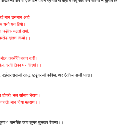
खरग्यो अर बां एक दिन पावन प्रभात री वेल़ा में छवूं साधारण चारणां नै बुलाय छ
ई मान उनमान अहो,
ाथ धनो धन हियो।
ज घड़ीक चढतां समो,
 करोड़ दांतण कियो।।
 मोल, कासींदी बावन करी।
 तोल, व्रवी तिका धर वीदगां।।
ा, 4:ईसरदासजी रतनू, 5:डूंगरजी कविया, अर 6:किसनाजी भादा।
ो डोगरी,
भल सांसण भैराण।
ंगावती,
मान दिया महराण।।
टो कुण?” मानसिंह जाब सुणर मुल़कर रैयग्या।।