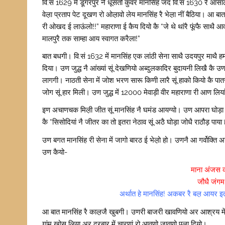
वि.सं 1629 में डूंगरपुर नै धूंसतो कुंवर मानसिंह जद वि.सं 1630 रै 
वेल़ा प्रताप पेट दूखण रो ओल़ावो लेय मानसिंह रै भेल़ा नीं बैठिया। आ ब
री ओखद ई लाऊंलो!!” महाराणा ई कैय दियो कै “जे थे थांरै फूंफै साथै 
मालपुरै तक साम्हा आय स्वागत करैला!”
बात बधगी। वि.सं 1632 में मानसिंह एक लांठी सेना साथै उदयपुर माथै ह
दिया। उण जुद्ध नै आंख्यां सूं देखणियो अब्दुलकादिर बुदायनी लिखै कै
लागगी। नाठती सेना में जोश भरण सारू किणी लारै सूं हाको कियो कै पातस
जोग सूं हार मिली। उण जुद्ध में 12000 मेवाड़ी वीर महाराणा री आण लियां 
इण अचाणचक मिल़ी जीत सूं मानसिंह नै घमंड आयग्यो। उण आपरा घोड़ा 
कै “सिसोदियां नै जीतर का तो इतरा नेठाव सूं अठै घोड़ा जोधै राठौड़ पाया हा
उण बगत मानसिंह री सेना में जागो बारठ ई भेल़ो हो। उणनै आ गर्वोक्ति 
उण कैयो-
माना अंजस 
जौधै जंगम
अर्थात हे मानसिंह! अकबर रै बल़ आयर इतर
आ बात मानसिंह रै काल़जै खुबगी। उणरी बाजरी खावणियो अर आश्रय में र
गांम खोस लिया अर दरबार में चारणां रो आवणो जावणो पला दियो।