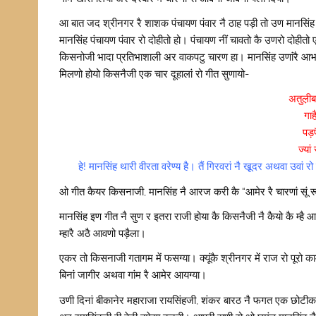
आ बात जद श्रीनगर रै शाशक पंचायण पंवार नै ठाह पड़ी तो उण मानसिंह
मानसिंह पंचायण पंवार रो दोहीतो हो। पंचायण नीं चावतो कै उणरो दोहीतो
किसनोजी भादा प्रतिभाशाली अर वाकपटु चारण हा। मानसिंह उणांरै आभामंड
मिलणो होयो किसनैजी एक चार दूहालां रो गीत सुणायो-
अतुल़ी
गा
पड़पै
ज्या
हे! मानसिंह थारी वीरता वरेण्य है। तैं गिरवरां नै खू़दर अथवा उव
ओ गीत कैयर किसनाजी, मानसिंह नै आरज करी कै “आमेर रै चारणां सूं रूसण
मानसिंह इण गीत नै सुण र इतरा राजी होया कै किसनैजी नै कैयो कै म्है
म्हारै अठै आवणो पड़ैला।
एकर तो किसनाजी गतागम में फसग्या। क्यूंकै श्रीनगर में राज रो पूरो क
बिनां जागीर अथवा गांम रै आमेर आयग्या।
उणी दिनां बीकानेर महाराजा रायसिंहजी, शंकर बारठ नै फगत एक छोटीक