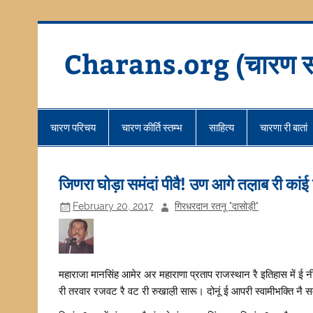
Skip
to
content
Charans.org (चारण स
चारण परिचय
चारण कीर्ति स्तम्भ
साहित्य
चारणा री बातां
जिणरा घोड़ा समंदां पीवै! उण आगे तल़ाब री कां
February 20, 2017
गिरधरदान रतनू "दासोड़ी"
महाराजा मानसिंह आमेर अर महाराणा प्रताप राजस्थान रै इतिहास में ई न
री तरवार रजवट रै वट री रुखाल़ी सारू। दोनूं ई आपरी स्वामीभक्ति नै स