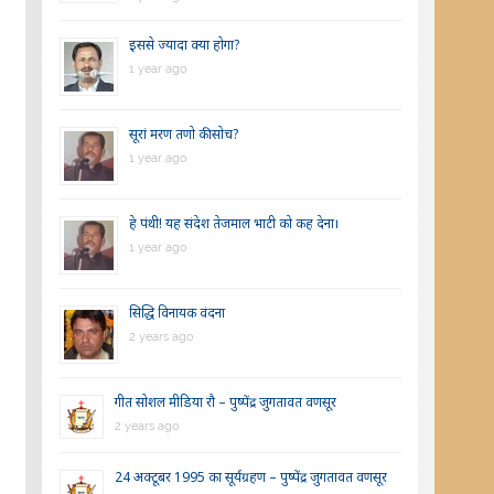
इससे ज्यादा क्या होगा?
1 year ago
सूरां मरण तणो की सोच?
1 year ago
हे पंथी! यह संदेश तेजमाल भाटी को कह देना।
1 year ago
सिद्धि विनायक वंदना
2 years ago
गीत सोशल मीडिया रौ – पुष्पेंद्र जुगतावत वणसूर
2 years ago
24 अक्टूबर 1995 का सूर्यग्रहण – पुष्पेंद्र जुगतावत वणसूर