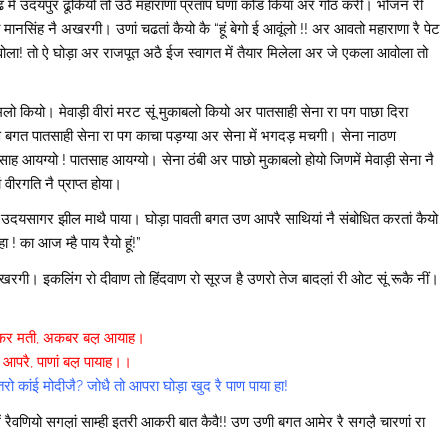
आसाढ में उदयपुर ढूकियो तो उठै महाराणा प्रताप घणा कोड किया अर गोठ करी। भोजन री
ात मानसिंह नै अखरगी। उणां चढतां कैयो कै “हूं बेगो ई आवूंलो !! अर आवतो महाराणा रै पेट
आवोला! तो ऐ घोड़ा अर राजपूत अठै ईज स्वागत में तैयार मिलेला अर जे एकला आवोला तो
मलो कियो। मेवाड़ी वीरां मरट सूं मुकाबलो कियो अर पातसाही सेना रा पग पाछा दिरा
 उण बगत पातसाही सेना रा पग काचा पड़ग्या अर सेना में भगदड़ मचगी। सेना नाठण
ाह आयग्यो ! पातसाह आयग्यो। सेना ठंबी अर पाछो मुकाबलो होयो जिणमें मेवाड़ी सेना नै
वीरगति नै प्राप्त होया।
उदयसागर झील माथै पाया। घोड़ा पावती बगत उण आपरै साथियां नै संबोधित करतां कैयो
 ! का आज म्है पाय रैयो हूं!”
अखरगी। इकलिंग रो दीवाण तो हिंदवाण रो सूरज है उणरो तेज बादल़ां री ओट सूं रूकै नीं।
कर मती, अकबर बल़ आयाह।
 आपरै, पाणां बल़ पायाह।।
ो कांई मोदीजै? जोधै तो आपरा घोड़ा खुद रै पाण पाया हा!
ैवणियो सगल़ां साम्ही इतरी आकरी बात कैवै!! उण उणी बगत आमेर रै सगल़ै चारणां रा