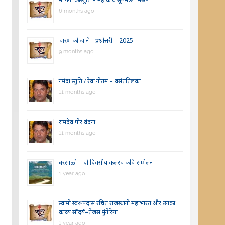
6 months ago
चारण को जानें – प्रश्नोत्तरी – 2025
9 months ago
नर्मदा स्तुति / रेवा गीतम – वसंततिलका
11 months ago
रामदेव पीर वंदना
11 months ago
बरसाळो – दो दिवसीय कलरव कवि-सम्मेलन
1 year ago
स्वामी स्वरूपदास रचित राजस्थानी महाभारत और उनका
काव्य सौंदर्य–तेजस मुंगेरिया
1 year ago