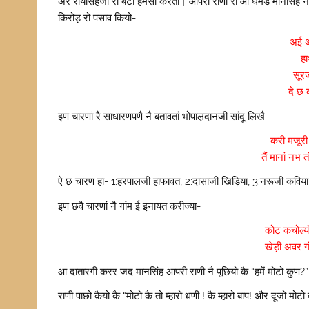
अर रायसिंहजी री बेटी हमेसा करती। आपरी राणी रो ओ घमंड मानसिंह नै अ
किरोड़ रो पसाव कियो-
अई अ
ह
सूर
दे छ
इण चारणां रै साधारणपणै नै बतावतां भोपाल़दानजी सांदू लिखै-
करी मजूरी
तैं मानां नभ
ऐ छ चारण हा- 1:हरपालजी हाफावत, 2:दासाजी खिड़िया, 3:नरूजी कविय
इण छवै चारणां नै गांम ई इनायत करीज्या-
कोट कचोल्य
खेड़ी अवर ग
आ दातारगी करर जद मानसिंह आपरी राणी नै पूछियो कै “हमें मोटो कुण?”
राणी पाछो कैयो कै “मोटो कै तो म्हारो धणी ! कै म्हारो बाप! और दूजो मो