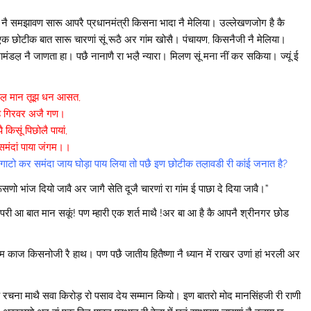
 नै समझावण सारू आपरै प्रधानमंत्री किसना भादा नै मेलिया। उल्लेखणजोग है कै
 एक छोटीक बात सारू चारणां सूं रूठै अर गांम खोसै। पंचायण, किसनैजी नै मेलिया।
ल़ नै जाणता हा। पछै नानाणै रा भल़ै न्यारा। मिलण सूं मना नीं कर सकिया। ज्यूं ई
बल़ मान तूझ धन आसत,
है गिरवर अजै गण।
 किसूं पिछोलै पायां,
ं समंदां पाया जंगम।।
ां रो गाटो कर समंदा जाय घोड़ा पाय लिया तो पछै इण छोटीक तल़ावडी री कांई जनात है?
ो भांज दियो जावै अर जागै सेति दूजै चारणां रा गांम ई पाछा दे दिया जावै।”
 आपरी आ बात मान सकूं! पण म्हारी एक शर्त माथै !अर बा आ है कै आपनै श्रीनगर छोड
ाम काज किसनोजी रै हाथ। पण पछै जातीय हितैष्णा नै ध्यान में राखर उणां हां भरली अर
 रचना माथै सवा किरोड़ रो पसाव देय सम्मान कियो। इण बातरो मोद मानसिंहजी री राणी