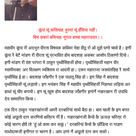
कूंपां सूं कसियाह, हुरमां सूं हँसिया नहीं।
बिच कबरां बसियाह, मुगल बच्चा महराजवत।।
महावीर कूंपा री अदभुत वीरता विषयक कविवर मेहा वीठू रो ओ दूहो घणो चावो है। इणी
कूंपा रै बेटै मांडण री वीरता सूं प्रभावित होय बादशाह अकबर आसोप ठिकाणो दियो।
इणी मांडण री वंश परंपरा मे ठाकुर पृथ्वीसिंहजी होया। पृथ्वीसिंहजी महान वीर,
स्वामीभक्त, अर विलक्षण व्यक्तित्व रा आदमी हा। एकर महाराजा जसवंतस़िह रै साथै
पृथ्वीसिंह ई हा। बादशाह जाँहगीर रै एक पाल़तू सिंह हो। इण सिंह नै बादशाह
पृथ्वीसिंहजी सूं लड़ायो। इण भयंकर सिंह नैं महावीर पृथ्वीसिंहजी निहत्था लड़िया अर
हाथां सूं चीर बगायो। इण सूं खुश होय बादशाह जाँहगीर इणांनैं नाहरखान री उपाधि
देय सम्मानित किया।
एक दिन ठाकुर नाहरखांनजी आपरै दरबारियां साथै बैठा हा। बात चाली कै इण बगत
कोई अछूतो दान करणियो क्षत्रिय नीं है। नाहरखांनजी कैयो कै ऊजल़ चरित्र रो
कोई चारण होवै तो “हूं ओ काम कर सकूं।” दरबारियां कैयो कै छींडिया रा गाडण
माधोदासजी इणीगत रा चारण है। आप उणां नैं अछूतो दान कर सको।