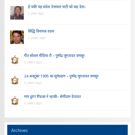
हे पंथी! यह संदेश तेजमाल भाटी को कह देना।
1 year ago
सिद्धि विनायक वंदना
2 years ago
गीत सोशल मीडिया रौ – पुष्पेंद्र जुगतावत वणसूर
2 years ago
24 अक्टूबर 1995 का सूर्यग्रहण – पुष्पेंद्र जुगतावत वणसूर
2 years ago
गाय दूय’र गिंडकां ने न्हाकी – सेणीदान देपावत
2 years ago
Archives