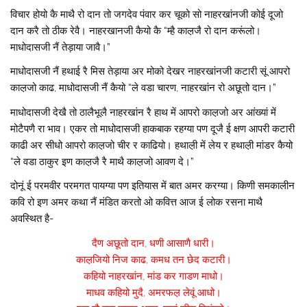
विचार होयो कै माथै रो दान तो जगदेव पंवार कर चूको सो नाहरखांनजी कोई दूजो
दान करै तो ठीक रेवै। नाहरखानजी कैयो कै “म्है काल़जै रो दान करूंलो।
माधोदासजी नैं तेड़ाया जावै।”
माधोदासजी नैं हथाई रै मिस तेड़ाया अर मोको देखर नाहरखांनजी कटारी सूं आपरो
काल़जो काढ, माधोदासजी नैं कैयो “ले वडा चारण, नाहरखांन रो अछूतो दान।”
माधोदासजी देखै तो ठालैभूलै नाहरखांन रै हाथ में आपरो काल़जो अर आंख्यां में
मोटैपणै रा भाव। एकर तो माधोदासजी हाकबाक रहग्या पण दूजै ई क्षण आपरी कटारी
काढी अर सीधो आपरो काल़जो चीर र काढियो। हथाल़ी में लेय र हथाल़ी मांडर कैयो
“ले वडा ठाकुर इण काल़जै रै माथै काल़जो आवण दे।”
दोनूं ई परमवीर परमगत पायग्या पण इतियास में बात अमर करग्या। किणी समकालीन
कवि रो इण अमर कथा नैं मंडित करतो ओ कवित्त आज ई लोक रसना माथै
अवस्थित है-
दैण अछूतो दान, धणी आसाणै धारी।
काल़जियो निज काढ, कमध तन छेद कटारी।
कहियो नाहरखांन, मांड कर गाडण माधो।
माधव कहियो मुदै, अमरफल़ लेवूं आधो।