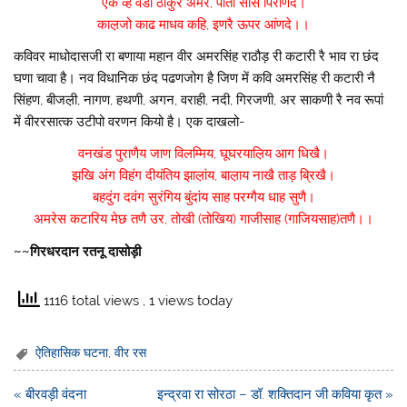
एक व्है वडा ठाकुर अमर, पातां सीस पिरांणदे।
काल़जो काढ माधव कहि, इणरै ऊपर आंणदे।।
कविवर माधोदासजी रा बणाया महान वीर अमरसिंह राठौड़ री कटारी रै भाव रा छंद
घणा चावा है। नव विधानिक छंद पढणजोग है जिण में कवि अमरसिंह री कटारी नै
सिंहण, बीजल़ी, नागण, हथणी, अगन, वराही, नदी, गिरजणी, अर साकणी रै नव रूपां
में वीररसात्क उटीपो वरणन कियो है। एक दाखलो-
वनखंड पुराणैय जाण विलम्मिय, घूघरयाल़िय आग धिखै।
झखि अंग विहंग दीयंतिय झाल़ांय, बाल़ाय नाखै ताड़ ब्रिखै।
बहदुंग दवंग सुरंगिय बुंदांय साह परग्गैय धाह सुणै।
अमरेस कटारिय मेछ तणै उर, तोखी (तोखिय) गाजीसाह (गाजियसाह)तणै।।
~~गिरधरदान रतनू दासोड़ी
1116 total views
, 1 views today
ऐतिहासिक घटना
,
वीर रस
Post
« बीरवड़ी वंदना
इन्द्रवा रा सोरठा – डॉ. शक्तिदान जी कविया कृत »