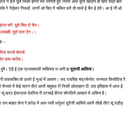
ाल़जै नै ईज छूवै जिको इणरो मर्म जाणतो हुवै !नीतर आंधै कुत्तै खोल़ण ही खीर वाल़ी बात
 पण जिकै रै नैड़ैकर निकल़ै, उणनै ओ चित नै चकित करै तो साथै ई चैन ई देवै। आ ई नीं ओ
्रित करै, दूहो चित रो चैन।
 उपावही, दूहो दारू ऐन।।
कै –
िता करबो बोलबो,
बोत काम बारीक।
ुवै। ऐड़ै ई एक प्रभावशाली व्यक्तित्व रा धणी हा
दूदाजी आसिया।
ी वाकशक्ति तो उतरो ई भुजा़ं में आपाण। जद रायसिंह चंद्रसेनोत, जगमाल सिसोदिया रै
सेनावां में केई चारण वीरां आपरै बाहुबल़ री जिकी ओल़खाण दी, उवा इतिहास में आज ई
ानी सूं बारठ ईसरदास देवरिया री दरसाई वीरता सोनलिये आखरां में अंकित है।
ा उण बखत सेना रै हरोल़ में आय नामी धर्नुधर दूदैजी आसिये आपरै तीखै तीरां सूं राठौड़