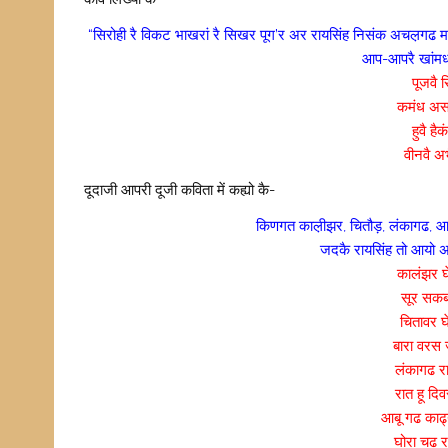
“सिरोही रै विकट भाखरां रै सिखर पूग’र अर रायसिंह निसंक अचल़गढ माथै 
आप-आपरै खांमधा
पूजवै स
कमंध अस 
हुवै ह
वीनवै अभ
दूदाजी आपरी दूजी कविता में कह्यो कै-
किणगत काल़ीझर, चितौड़, लंकागढ, आद न
जदकै रायसिंह तो आयो अर
कालंझर घ
सूर सकबं
चितावर घे
बारा वरस 
लंकागढ रा
रात हू दि
आबू गढ काढ्य
घोरा चढ र