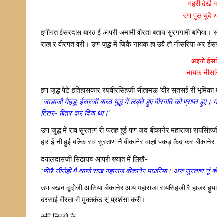
गहरी देखै 
उण पुल़ दूदै
इणीगत ईसरदास बारठ ई आपरी अमामी वीरता बताय सुरगगामी बणिया। 
राख’र वीरगत वरी। उण जुद्ध में जिकै नायक हा उवै तो नीसरिया अर ईसर
अइयो ईसर
नायक नीसरिय
इण जुद्ध पेटे इतिहासकार रघुवीरसिंहजी सीतामऊ ‘वीर सतसई री भूमिका म
“जाडाजी मेहडू, ईसरजी बारठ युद्ध में लड़ते हुए वीरगति को प्राप्त हुए। 
तितर- बितर कर दिया था।”
उण जुद्ध में राव सुरताण री फतह हुई पण जद बीकानेर महाराजा रायसिंहजी
हार ई नीं हुई बल्कि राव सुरताण नै बीकानेर वाल़ां पकड़ कैद कर बीकाने
दयालदासजी सिंढायच आपरी ख्यात में लिखै-
“पीछै सीरोही मै थाणो राख महाराज वीकानेर पधारिया। अरु सुरताण नूं
उण बखत दूदोजी आसिया बीकानेर आय महाराजा रायसिंहजी रै हाजर हुया। 
दरसाई वीरता री मुक्तकंठ सूं प्रशंसा करी।
कवि लिख्यो कै-