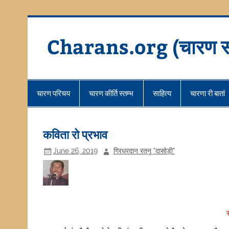
Skip
to
content
Charans.org (चारण स
चारण परिचय
चारण कीर्ति स्तम्भ
साहित्य
चारणा री बातां
कविता रो प्रभाव
June 26, 2019
गिरधरदान रतनू "दासोड़ी"
स