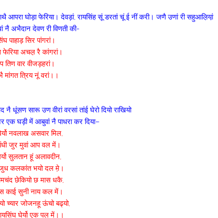
आपरा घोड़ा फेरिया। देवड़ां, रायसिंह सूं डरतां चूं ई नीं करी। जणै उणां री सहुआल़िया़ं
ं नै अभैदान देवण री विणती की-
िंघ पाहाड़ सिर पांगरां।
फेरिया अचल़ रै कांगरां।
ैकंप तिण वार वीजड़हरां।
ै मांगत त्रिय नूं वरां।।
ै धूंसण सारू उण वीरां वरसां तांई घेरो दियो राखियो
 एक घड़ी में आबुवां नै पाधरा कर दिया–
ेर्यो नवलाख असवार मिल,
धी जुर मुवां आप वल में।
र्यो सुलतान हूं अलावदीन,
जुध कलकांत भयो दल म़े।
मचंद छेकियो छ मास धकै,
वस काई सुनी नाय कल में।
ो च्यार जोजनहू ऊंचो बढ्यो,
ायसिंघ घेर्यो एक पल में।।