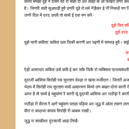
काव्य मर्मज्ञां दूहै नै दसमे वेद री संज्ञा दी अर कह्यो कै ओ फखत उणरै क
है। जिणांरै सातै सुआवड़ी हुवै उणांरै दूहे रो मर्म नैड़ैकर ई नीं निकल़ै
उणरै दिल में दरद उपावै तो साथै ई दवा पण करै-
दूहो चित चक
दूहो दरद
दूहो यानी कविता! कविता उवा जिकी करणी अर पढ़णी में समवड़ हुवै। क्यूं
कव
ऐड़ी असरदार कविता उवो कवि ई कर सकै जिकै रो व्यक्तित्व प्रभावशाली ह
दूदाजी आसिया सिरोही राव सुरताण देवड़ा रा खास मर्जीदान। जितरी अजर
भेल़प में सिरोही राव सुरताण माथै आक्रमण कियो उण बखत दोनां कानी री 
अमर है तो साथै ई चहुवांणां रै कानी सूं दूदाजी आसिया अर राठौड़ां रै क
राठौड़ां री वीरता रै आगै चहुंवाण पतल़ा पड़िया अर जुद्ध में ओला तकण लाग
वीरां रा काल़जा कंपाय सिरोही री आबरू राखी।
जुद्ध रा साखीधर दुरसाजी आढा लिखै-