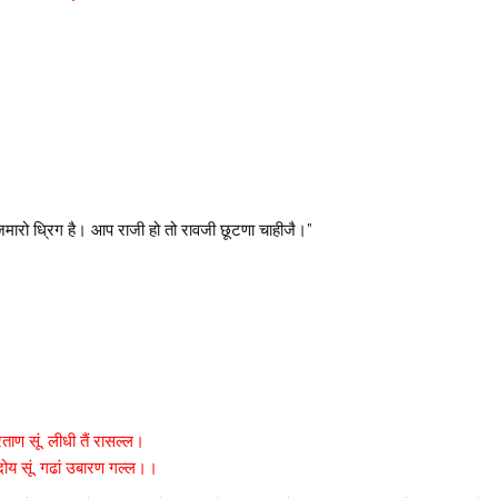
रो जमारो ध्रिग है। आप राजी हो तो रावजी छूटणा चाहीजै।”
ताण सूं, लीधी तैं रासल्ल।
दोय सूं, गढां उबारण गल्ल।।