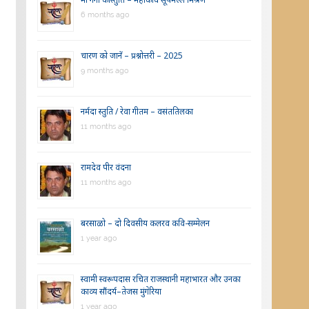
6 months ago
चारण को जानें – प्रश्नोत्तरी – 2025
9 months ago
नर्मदा स्तुति / रेवा गीतम – वसंततिलका
11 months ago
रामदेव पीर वंदना
11 months ago
बरसाळो – दो दिवसीय कलरव कवि-सम्मेलन
1 year ago
स्वामी स्वरूपदास रचित राजस्थानी महाभारत और उनका
काव्य सौंदर्य–तेजस मुंगेरिया
1 year ago