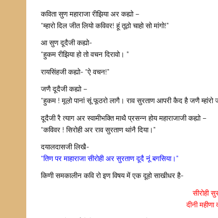
कविता सुण महाराजा रीझिया अर कह्यो –
“म्हारो दिल जीत लियो कविवर! हूं तूठो चाहो सो मांगो!”
आ सुण दूदैजी कह्यो-
“हुकम रीझिया हो तो वचन दिरावो। ”
रायसिंहजी कह्यो- “ऐ वचन!”
जणै दूदैजी कह्यो –
“हुकम ! मूल़ो पानां सूं फूठरो लागै। राव सुरताण आपरी कैद है जणै म्हां
दूदैजी रै त्याग अर स्वामीभक्ति माथै प्रसन्न होय महाराजाजी कह्यो –
“कविवर ! सिरोही अर राव सुरताण थांनै दिया।”
दयालदासजी लिखै-
“तिण पर माहाराजा सीरोही अर सुरताण दूदै नूं बगसिया।”
किणी समकालीन कवि रो इण विषय में एक दूहो साखीधर है-
सीरोही सुर
दीनी महीणा 