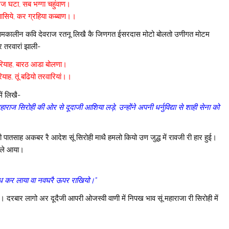
गज घटा, सब भग्गा चहुंवाण।
 आसिये, कर ग्रहिया कब्बाण।।
समकालीन कवि देवराज रतनू लिखै कै जिणगत ईसरदास मोटो बोलतो उणीगत मोटम
 तरवारां झाली-
ियाह, बारठ आडा बोलणा।
ाह, तूं बढियो तरवारियां।।
ें लिखै-
महाराज सिरोही की ओर से दूदाजी आशिया लड़े, उन्होंने अपनी धर्नुविद्या से शाही सेना को
 पातसाह अकबर रै आदेश सूं सिरोही माथै हमलो कियो उण जुद्ध में रावजी री हार हुई।
र ले आया।
 बंध कर लाया वा नवघरै ऊपर राखियो।”
दरबार लागो अर दूदैजी आपरी ओजस्वी वाणी में निपख भाव सूं महाराजा री सिरोही में