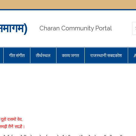
मागम)
Charan Community Portal
गीत संगीत
तीर्थस्थल
काव्य जगत
राजस्थानी सबदकोश
दूहो दसमो वेद,
मझै तैनै साल्है।