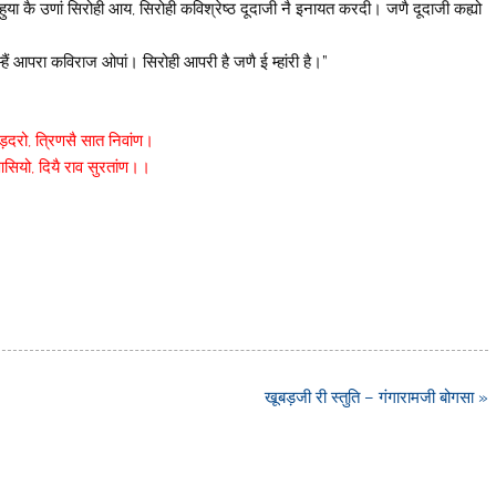
त हुया कै उणां सिरोही आय, सिरोही कविश्रेष्ठ दूदाजी नै इनायत करदी। जणै दूदाजी कह्यो
ै, म्हैं आपरा कविराज ओपां। सिरोही आपरी है जणै ई म्हांरी है।”
ड़दरो, त्रिणसै सात निवांण।
आसियो, दियै राव सुरतांण।।
खूबड़जी री स्तुति – गंगारामजी बोगसा »