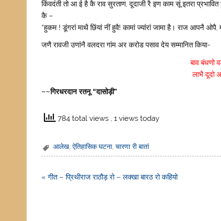
किंवदंती तो आ ई है कै राव सुरताण, दूदाजी रै इण काम सूं इतरा प्रभावि
कै –
“हुकम ! डूंगरां माथै छिंयां नीं हुवै! कामां ज्यांरां जामा है। राज आपनै ओप
जणै रावजी उणांनै वलदरा गांम अर करोड पसाव देय सम्मानित किया-
बाव बंधणो व
लाभै दूदो 
~~गिरधरदान रतनू “दासोड़ी”
784 total views
, 1 views today
आलेख
,
ऐतिहासिक घटना
,
चारणा री बातां
Post
« गीत – प्रिथीराज राठौड़ रो – लक्खा बारठ रो कहियो
navigation