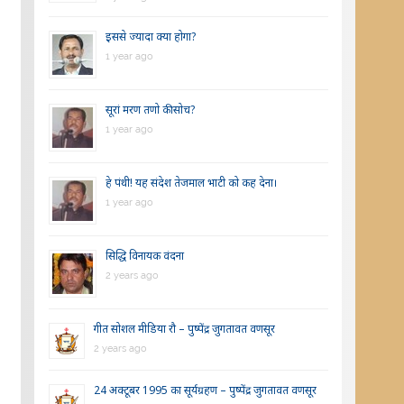
इससे ज्यादा क्या होगा?
1 year ago
सूरां मरण तणो की सोच?
1 year ago
हे पंथी! यह संदेश तेजमाल भाटी को कह देना।
1 year ago
सिद्धि विनायक वंदना
2 years ago
गीत सोशल मीडिया रौ – पुष्पेंद्र जुगतावत वणसूर
2 years ago
24 अक्टूबर 1995 का सूर्यग्रहण – पुष्पेंद्र जुगतावत वणसूर