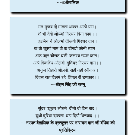
~~©वैतालिक
मन मुजब म्हे मांडता आखर आठो याम।
तो भी देवो ओळमो गिरधर बिना काम।।
एडमिन ने ओलभो दीन्हयो गिरधर दान।
क तो चूक्यो नाम वो क दीन्ह्यो कोनी ध्यान।।
आठ पहर चोसट घडी. कलरव ऊपर कान।
आपे किणविध ओलबो. दुणियर गिरधर दान।।
अनुज तिहारो ओलबो. सही नही स्वीकार।
दिवस रात दिलमे रहे. डिंगल री डणकार।।
~~मोहन सिंह जी रतनू
सुंदर पङुतर सोचनै, दीनो दो दिन बाद।
दूथी दुविधा दाखता, धाप दियौ धिनवाद ।।
~~नरपत वैतालिक के प्रत्युत्तर पर नारायण दान जी बाँधेवा की
प्रतिक्रिया