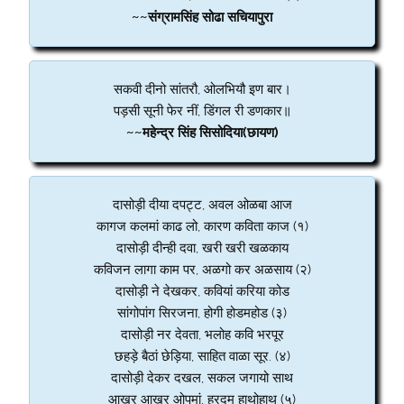
~~संग्रामसिंह सोढा सचियापुरा
सकवी दीनो सांतरौ, ओलभियौ इण बार।
पड़सी सूनी फेर नीं, डिंगल री डणकार॥
~~महेन्द्र सिंह सिसोदिया(छायण)
दासोड़ी दीया दपट्ट, अवल ओळबा आज
कागज कलमां काढ लो, कारण कविता काज (१)
दासोड़ी दीन्ही दवा, खरी खरी खळकाय
कविजन लागा काम पर, अळगो कर अळसाय (२)
दासोड़ी ने देखकर, कवियां करिया कोड
सांगोपांग सिरजना, होगी होडमहोड (३)
दासोड़ी नर देवता, भलोह कवि भरपूर
छहड़े बैठां छेड़िया, साहित वाळा सूर. (४)
दासोड़ी देकर दखल, सकल जगायो साथ
आखर आखर ओपमां, हरदम हाथोहाथ (५)