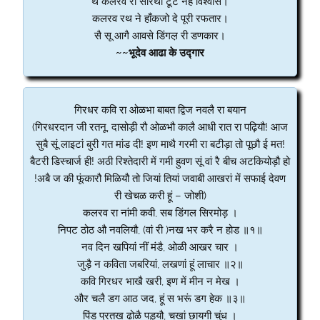
थे कलरव रा सारथी टूटै नह विश्वास।
कलरव रथ ने हाँकजो दे पूरी रफतार।
सै सू आगै आवसे डिंगल़ री डणकार।
~~भूदेव आढा के उद्गार
गिरधर कवि रा ओळभा बाबत द्विज नवलै रा बयान
(गिरधरदान जी रतनू, दासोड़ी रौ ओळभौ कालै आधी रात रा पढ़ियौ! आज
सुबै सूं लाइटां बुरी गत मांड दी! इण माथै गरमी रा बटीड़ा तो पूछौ ई मत!
बैटरी डिस्चार्ज ही! अठी रिश्तेदारी में गमी हुवण सूं वां रै बीच अटकियोड़ौ हो
!अबै ज की फूंकारौ मिळियौ तो जियां तियां जवाबी आखरां में सफाई देवण
री खेचळ करी हूं – जोशी)
कलरव रा नांमी कवी, सब डिंगल सिरमोड़ ।
निपट ठोठ औ नवलियौ, (वां री )नख भर करै न होड ॥१॥
नव दिन खपियां नीं मंडै, ओळी आखर चार ।
जुड़ै न कविता जबरियां, लखणां हूं लाचार ॥२॥
कवि गिरधर भाखै खरी, इण में मीन न मेख ।
और चलै डग आठ जद, हूं स भरूं डग हेक ॥३॥
पिंड प्रतख ढोळै पड़्यौ, चखां छायगी चुंध ।