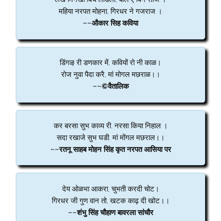
महिया नरपत मोहना, गिरधर ने गजराज ।
~~औकार सिह कविया
डिंगऴ री डणकार में, कवियों रो नी काळ।
रोज नुवा पैदा करै, मां मोगल मछराळ।।
~~©वैतालिक
कर बरसा सुभ काव्य री. नरसा किया निहाल ।
सदा रखाजे सुभ घडी. मां मोंगल मछराल।।
~~रतनू साहब मोहन सिंह कृत नरपत आसिया पर
देय ओळभा आकरा, चुभती करदी चोट।
गिरधर जी गुण वान तो, खटक काढ़ दी खोट।।
~~शंभु सिंह चौहाण बावरला सांचौर