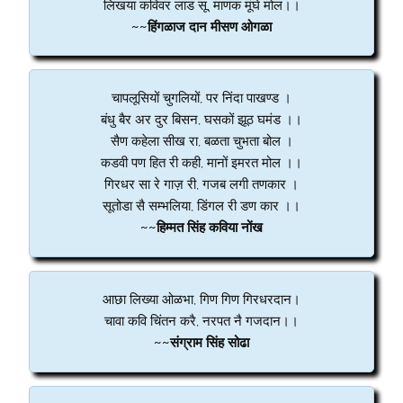
लिखया कविवर लाड सू, माणक मूंघे मोल।।
~~हिंगळाज दान मीसण ओगळा
चापलूसियों चुगलियों, पर निंदा पाखण्ड ।
बंधु बैर अर दुर बिसन, घसकों झूठ घमंड ।।
सैण कहेला सीख रा, बळता चुभता बोल ।
कडवी पण हित री कही, मानों इमरत मोल ।।
गिरधर सा रे गाज़ री, गजब लगी तणकार ।
सूतोडा सै सम्भलिया, डिंगल री डण कार ।।
~~हिम्मत सिंह कविया नोंख
आछा लिख्या ओळभा, गिण गिण गिरधरदान।
चावा कवि चिंतन करै, नरपत नै गजदान।।
~~संग्राम सिंह सोढा