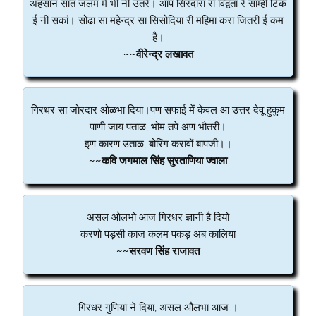
अहसान सात जलम में भी नीं उतरै। आप सिरदारां रा विद्वता रै साम्ही टिक
ई नीं सकां। सोढा सा महेन्द्र सा सिसोदिया री महिमा करा जितरी ई कम
है।
~~वीरेन्द्र लखावत
गिरधर सा जोरदार ओळभा दिया।पण सफाई में केवल आ उत्तर देवू हुकुम
पाणी जाय पताळ, भोम तपे अण भौतरी।
इण कारण उताळ, बोरिंग करावों बापजी।।
~~कवि जगमाल सिंह सुरताणिया ज्वाला
असल ओलभो आज गिरधर ज्ञानी है दियो
करणो पड़सी काज कलम पकड़ अब कालिया
~~सरवण सिंह राजावत
गिरधर गुणियां ने दिया, असल औलभा आज ।