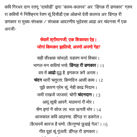
कवि गिरधर दान रतनू “दासोडी” द्वारा “काव्य-कलरव” अर “डिंगळ री डणकार” ग्रुप
रा कवियों ने निश्क्रिय रेवण सूं दियौडौ एक ओळभो देती कलरव अर डिंगल़ री
डणकार रा मुख्य-संरक्षक / संरक्षक आदरणीय भूदेवसा आढा अर चंदनसा नैं एक
अरजी-
सेवामें श्रीमानजी, एक शिकायत ऐह।
जोगां किमकर झालियो, अपणो अपणो गेह?
सही सँरक्षक सांभल़ो, वडपण मनां विचार।
भागल मन कवियां भयो,
डिंगल़ री डणकार
।।1
वय में
आढो
वृद्ध है, इणकज करै अराम।
चंदन
थारी चतुरता, किणदिन आसी काम।।2
पूछै कारण प्रेम सूं, नेही काढ निदान।
जमी राखजै जाजमां, चोगी
चंदनदान
।।3
आपूं सूची आपनै, माठमनां री मोर।
सैण इणां नै सोज ला, भल ऊगती भोर।।4
आजकाल कवि आल़स्या, डींगल़ रा डकरेल।
(कै)घरमें कारज है घणो, (कै)गुण्यां छुडाई गेल?।।5
गीत दूहां सूं गूंजती, डींगल़ री डणकार।