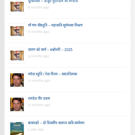
फूंफी रासो – ठाकुर मुरारदान जी मण्डपी
6 months ago
माँ गंगा की स्तुति – महाकवि सूर्यमल्ल मिश्रण
6 months ago
चारण को जानें – प्रश्नोत्तरी – 2025
9 months ago
नर्मदा स्तुति / रेवा गीतम – वसंततिलका
11 months ago
रामदेव पीर वंदना
11 months ago
बरसाळो – दो दिवसीय कलरव कवि-सम्मेलन
1 year ago