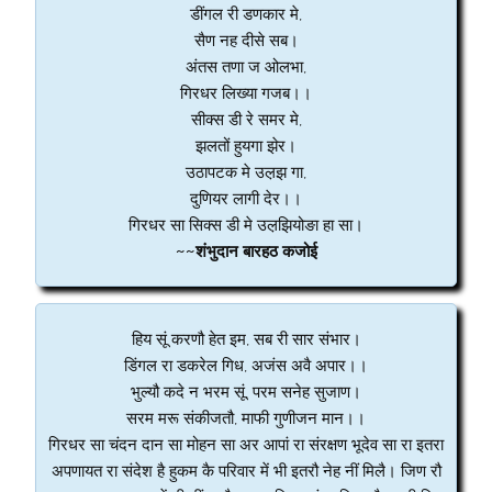
डींगल री डणकार मे,
सैण नह दीसे सब।
अंतस तणा ज ओलभा,
गिरधर लिख्या गजब।।
सीक्स डी रे समर मे,
झलतों हुयगा झेर।
उठापटक मे उल़झ गा,
दुणियर लागी देर।।
गिरधर सा सिक्स डी मे उल़झियोङा हा सा।
~~शंभुदान बारहठ कजोई
हिय सूं करणौ हेत इम, सब री सार संभार।
डिंगल रा डकरेल गिध, अजंस अवै अपार।।
भुल्यौ कदे न भरम सूं, परम सनेह सुजाण।
सरम मरू संकीजतौ, माफी गुणीजन मान।।
गिरधर सा चंदन दान सा मोहन सा अर आपां रा संरक्षण भूदेव सा रा इतरा
अपणायत रा संदेश है हुकम कै परिवार में भी इतरौ नेह नीं मिलै। जिण रौ