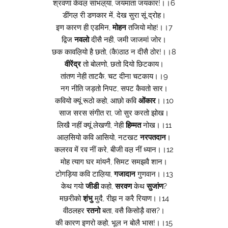
श्रवणां केवल़ सांभल़्या, जयमाता जयकार!।।6
डींगल़ री डणकार में, देख सुरा सूं द्रोह।
इण कारण ही एडमिन,
मोहन
तजियो मोह!।।7
द्विज
नवलो
दीसै नही, जमी जाजमां जोर।
छक कावल़ियो है छतो, (कै)ठाठ न दीसै ठोर!।।8
वीरेंद्र
तो बोलणो, छतो दियो छिटकाय।
तांतण नेही ताटकै, चट दीना चटकाय।।9
नग नीति जड़तो निपट, सपट कैवतो सार।
कवियो क्यूं रूठो कहो, आछो कवि
ओंकार
।।10
साज सरस संगीत रा, जो सुर करतो झोख।
लिखै नहीं क्यूं लेखणी, नेही
हिम्मत
नोख।।11
आल़सियो कवि आसियो, नटखट
नरपतदान
।
कलरव में रव नीं करे, बीजी वल़ नीं ध्यान।।12
मोह त्याग घर मांयनै, सिमट समझवै शान।
टोगड़िया कवि टाल़िया,
गजादान
गुणवान।।13
केथ गयो
जीडी
कहो,
सरवण
केथ
सुजांण
?
मछरीको
श़ंभु
मुदै, रीझ न करै रियाण।।14
वीठलहर
रतनो
बता, वसै किसोड़ै वास?।
की कारण इणरो कहो, भूल न बोलै भास!।।15