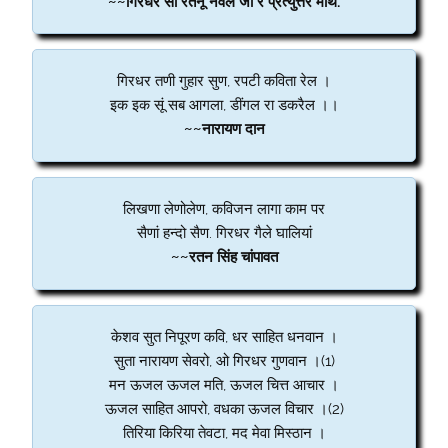
~~गिरधर सा रतनू नवल जी रे प्रत्युत्तर माथै.
गिरधर तणी गुहार सुण, रपटी कविता रेल ।
इक इक सूं सब आगला, डींगल रा डकरैल ।।
~~नारायण दान
लिखणा लेणोलेण, कविजन लागा काम पर
सैणां हन्दो सैण. गिरधर गैले घालियां
~~रतन सिंह चांपावत
केशव सुत निपूरण कवि, धर साहित धनवान ।
सुता नारायण सेवरो, ओ गिरधर गुणवान ।(1)
मन ऊजल ऊजल मति, ऊजल चित्त आचार ।
ऊजल साहित आपरो, वधका ऊजल विचार ।(2)
तिरिया किरिया तेवटा, मद मेवा मिस्ठान ।