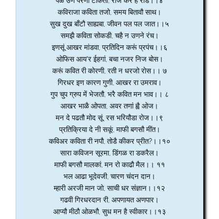
पळ उण परणी टोकती, रोज करै है राड।।४
कविराजा कविता तजो, समय बितावौ साथ।
सुख दुख बाँटौ साह्यबा, जीवन पल पल जात।।५
समझै कविता सोकडी, चहै न उणने रंच।
इणसूं आखर मांडवा, प्रतिदिन करूं प्रपंच।।६
ओफिस आय’र ईहगां, बचा नजर निज बोस।
करूं कवित री कोरणी, रती न धरजो रोस।। ७
गिरधर इण कारण गुणी, आखर रा उमराव।
गुप चुप ग्रुप में भेजतौ, भरै कवित मन भाव।। ८
आखर भाळै ओपता, अवर तणां ह्वै ओज।
मन दे पढतौ मोद सूं, रस भरियौडा रोज।।९
प्रतिक्रिया दे नी सकूं, माफी बगसौ मींत।
कविअर कविता री नपौ, तोडै कीकर प्रीत?।।१०
सारा कविजन सूरमा, डिंगळ रा डकरैल।
माफी बगसौ मालकां, मन रो काढौ मैल।। ११
भल आढा भूदेवजी, चारण चंदन दान।
म्हारी अरजी मान जो, साची धर संज्ञान।।१२
गढवी गिरधरदान री, अपणायत अणपार।
आप्यौ मीठौ ओळभौ, सुध मन है स्वीकार।।१३