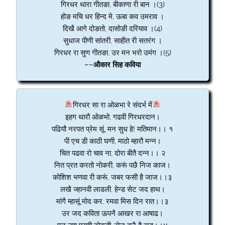
गिरधर थारा गीतङा, बीकाणा री बान ।(3)
होङ मचि धर हिन्द मे, ऊबा कव उमराव ।
दिखै आगे दोङतो, दासोङी दरियाव ।(4)
सुधाज पीणी सांतरी, साहीत री सतरंग ।
गिरधर रा सुण गीतङा, उर मन भरो उमंग ।(5)
~~औकार सिह कविया
गिरधर सा रा ओळभा रे संदर्भ में
इहग थारौ ओळभो, गढवी गिरधरदान।
पढियौ नरपत प्रेम सूं, मन सुध हे! मतिमान।। १
पी एच डी काठी घणी, माठो म्हारौ मन्न।
चित पढवा रो चाव ना, दोरा बीतै दन्न।। २
नित प्रत करतो नोकरी, करूं पछै निज काज।
कोशिश भणवा री करूं, जबर फसी है जाज।।३
लखै ज्हानवी लाडली, हेन्ड सेट जद हाथ।
मांगै म्हासूं मोद कर, रमवा मिस दिन रात।।३
उर जद कविता ऊपनै आखर रा आषाढ।