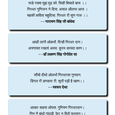
माडे रख्या मुझ मुढ को, चिङी बिचाले बाज ।।
गिरधर गुणिजन ने दिया, असल औलभा आज ।
चहकी कविता चहुदिसा, गिरधर री सुण गाज ।।
~~नारायण सिंह जी बांधेवा
आछौ लागौ ओळभौ, दिन्हौ गिरधर दान।
अपणायत रखतां अवस, कुरम कायदा काण।।
~~डॉ लक्ष्मण सिंह गोगोदेव सा
साँचो दीधो ओलभों गिरधरसा गुणवान,
डिंगल री डणकार री, सूनी पड़ी है खाण।।
~~स्वरूप देथा
आखर कहया ओपता, गुणियण गिरधरदान।
गिण नै बांधो गांठडी, फेर न मिलै फरमान।।