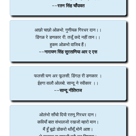
~~रतन सिंह चाँपावत
आछो चाछो ओळभो, गुणीयळ गिरधर दान।।
डिंगळ रे डणकार री, तजूँ कदे नहीं तान।।
हुकम ओळभो वाजिब हैं।
~~नारायण सिंह सुरताणिया आर ए एस
फलसी घण अर फूलसी, डिंगल़ री डणकार ।
ईहगा वालौ ओलबो, सान्दू ने स्वीकार ।।
~~सान्दू नीतिराज
ओलंभो साँचो दियो रतनू गिरधर दान।
कवियाँ बात संभालजो रखजो म्हारो मान।
मैं हूँ बूढो डोकरो थाँसूँ मोनै आश।