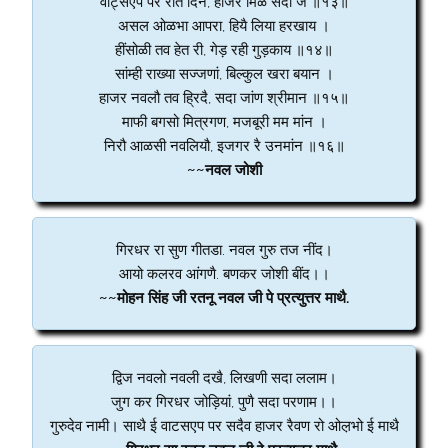
वाट्सएप पर रात दिन, हाजर मिळै सदा ज ॥१३॥
असल ओळभा आपरा, हियै लिया हरखाय ।
हींसोळी तव हेत री, गेड़ रही गुड़काय ॥१४॥
सांम्ही राख्या सज्जणां, बिल्कुल खरा बयान ।
हाजर नवलौ तव ह्रिदै, सदा जांण श्रीमान ॥१५॥
माफी बगसो मित्रगण, मजबूरी मम मांन ।
निरौ आळसी नवलियौ, इजगर रै उनमांन ॥१६॥
~~नवल जोशी
गिरधर रा सुण गीतडा. नवल गुरु तज नींद।
आयो कलरव आंगणै. बणकर जोशी बींद।।
~~मोहन सिंह जी रतनू नवल जी पे प्रत्युत्तर माथै.
द्विज नवलो नवली दखै, लिखणी सदा ललाम।
जुग कर गिरधर जोड़ियां, पुणै सदा परणाम।।
गुरुदेव नामी। साथै ई वाटसएप पर सदैव हाजर रैवण रो ओल़भो ई माथै