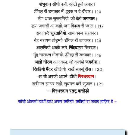
शंभुदान
सीधो कवी, आंटो हुवो अबार।
डींगल़ री डणकार में, दुरस न दे दीदार।।16
सैण थाक सुरताणियो, जो बैठो
जगमाल
।
कूण जगासी आ कहो, जग विपल्व री ज्वाल।।17
सदा करै
सुरताणियो
, साच काज सरकार।
नेह नरायण तोड़ग्यो, डींगल़ री डणकार।।18
आल़सियो अबकै लगै,
सिंहढाहण
सिरदार।
मुंह नारायण मोड़ग्यो, डींगल़ री डणकार।।19
आढो नीरज
आजकल, जो कवियो
जगदीश
।
खिड़ियो
मैंदर
खीझियो, राखै सबसूं रीस।।20
आ तो अरजी आपनै, दीधी
गिरधरदान
।
श्रीमान इणपर सही, सुधमन करै सुजान।।21
~~गिरधरदान रतनू दासोड़ी
साँचो ओलभो हाथों हाथ असर करियो! कवियां रा जवाब हाज़िर है –