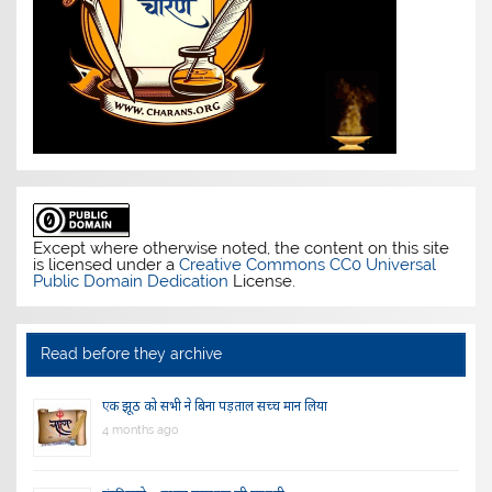
Except where otherwise noted, the content on this site
is licensed under a
Creative Commons CC0 Universal
Public Domain Dedication
License.
Read before they archive
एक झूठ को सभी ने बिना पड़ताल सच्च मान लिया
4 months ago