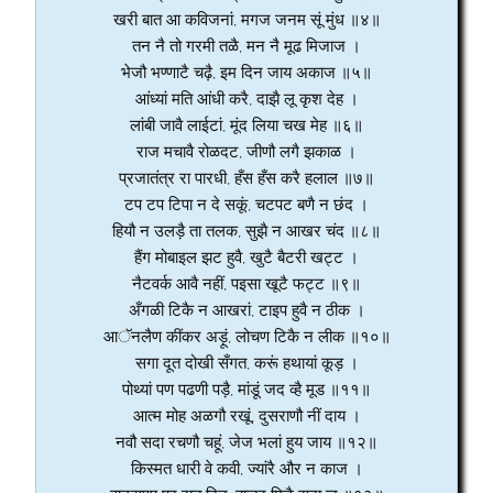
खरी बात आ कविजनां, मगज जनम सूं मुंध ॥४॥
तन नै तो गरमी तळै, मन नै मूढ मिजाज ।
भेजौ भण्णाटै चढ़ै, इम दिन जाय अकाज ॥५॥
आंध्यां मति आंधी करै, दाझै लू कृश देह ।
लांबी जावै लाईटां, मूंद लिया चख मेह ॥६॥
राज मचावै रोळदट, जीणौ लगै झकाळ ।
प्रजातंत्र रा पारधी, हँस हँस करै हलाल ॥७॥
टप टप टिपा न दे सकूं, चटपट बणै न छंद ।
हियौ न उलड़ै ता तलक, सुझै न आखर चंद ॥८॥
हैंग मोबाइल झट हुवै, खुटै बैटरी खट्ट ।
नैटवर्क आवै नहीं, पइसा खूटै फट्ट ॥९॥
अँगळी टिकै न आखरां, टाइप हुवै न ठीक ।
आॅनलैण कींकर अड़ूं, लोचण टिकै न लीक ॥१०॥
सगा दूत दोखी सँगत, करूं हथायां कूड़ ।
पोथ्यां पण पढणी पड़ै, मांडूं जद व्है मूड ॥११॥
आत्म मोह अळगौ रखूं, दुसराणौ नीं दाय ।
नवौ सदा रचणौ चहूं, जेज भलां हुय जाय ॥१२॥
किस्मत धारी वे कवी, ज्यांरै और न काज ।