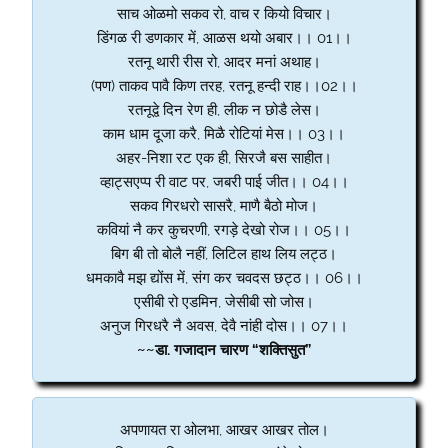
साच ओळमो सकव रो, वाच र कियो विचार।
डिंगळ री डणकार में, आळस थयो अबार।। 01।।
रतनू थारी रीस रो, आदर मनां अथाह।
(पण) ताकव पावै किण तरह, रतनू हन्दी राह।।02।।
रतनूद्वे दिन रेण ही, लीक न छोडै लेस।
काम धाम दूजा करै, मिळै रोटियां मेस।। 03।।
अहर-निशा रट एक ही, सिरजै बस साहीत।
व्हाट्सएप्प री वाट पर, जबरी पाई जीत।। 04।।
सकव गिरधरो सासरै, माणै बैठो मोज।
कवियां नै कर कुचरणी, रगड़े देखो रोज।। 05।।
बिग बी तो बोलै नहीं, लिटिल हाथ लिय लट्ठ।
धमकावै मझ द्योंस में, संग कर चवदस छट्ठ।। 06।।
एसीबी रो एडमिन, जेसीबी सो जोस।
अनुज गिरधरै नै अवस, देवै नांही दोस।। 07।।
~~डा. गजादान चारण “शक्तिसुत”
अपणायत रा ओलभा, आखर आखर तोल।