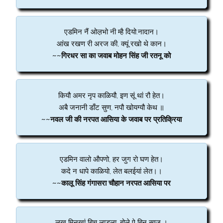
एडमिन नैं ओल़भो नी म्है दियो.नादान।
आंख रखण री अरज की, क्यूं रखो थे कान।
~~गिरधर सा का जवाब मोहन सिंह जी रतनू को
कियौ अमर नृप काळियौ, इण सूं थां रौ हेत।
अबै जनानी डाँट सुण, नपौ खोयग्यौ केथ ॥
~~नवल जी की नरपत आसिया के जवाब पर प्रतिक्रिया
एडमिन वालो औपणो, हर जुग रो घण हेत।
कदे न धापे काळियो, लेत बलईयां लेत।।
~~कालू सिंह गंगासरा चौहान नरपत आसिया पर
लख मिनखां बिच लाडला, बोले ऐ बिन साज ।