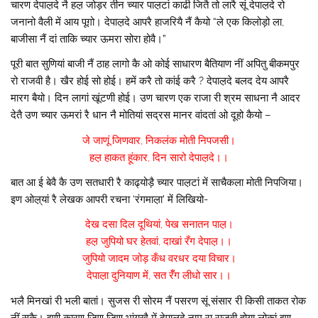
चारण देपाल़दे नै हल़ जोड़र तीन च्यार पाल़टां काढी जितै तो लारै सूं देपाल़दे रो
जनानो वैली में आय पूग़ो। देपाल़दे आपरै हाजरियै नैं कैयो “ले एक किलोड़ो ला,
बाजीसा नैं दां ताकि च्यार ऊमरा सोरा होवै।”
पूरी बात सुणियां बाजी नैं ठाह लागो कै ओ कोई साधारण बैतियाण नीं अपितु बीकमपुर
रो राजवी है। खैर होई सो होई। हमें करै तो कांई करै ? देपाल़दे बलद देय आपरै
मारग बैयो। दिन लागां खूंटणी होई। उण चारण एक राजा री श्रम साधना नै आदर
देतै उण च्यार ऊमरां रै धान नै मोतियां सद्रस मानर वांदतां ओ दूहो कैयो –
जे जाणूं जिणवार, निकलंक मोती निपजसी।
हल़ हाकत हूंकार, दिन सारो देपाल़दे।।
बात आ ई बेवै कै उण सतधारी रै काढ्योड़ै च्यार पाल़टां में साचैकला मोती निपजिया।
इण ओल़्यां रै लेखक आपरी रचना ‘रंगमाल़ा’ में लिखियो-
देख दसा दिल दूथियां, पेख सनातन पाल़।
हल़ जुपियो घर हेतवां, दाखां रँग देपाल़।।
जुपियो जादम जोड़ कँध वरधर दया विचार।
देपाल़ा दुनियाण में, सत रँँग लीधो सार।।
भलै मिनखां री भली बातां। सुजस री सोरम नैं पसरण सूं संसार री किसी ताकत रोक
नीं सकै। इणी कारण जिण जिण भांयखै में देपाल़दे नाम रा राजवी होया लोकां इण