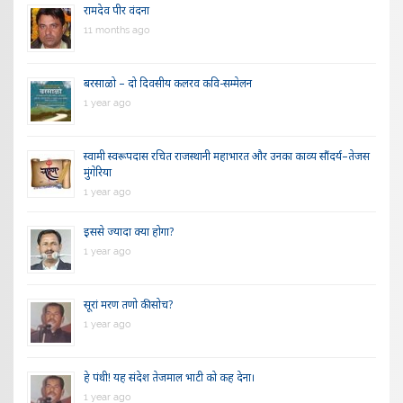
रामदेव पीर वंदना
11 months ago
बरसाळो – दो दिवसीय कलरव कवि-सम्मेलन
1 year ago
स्वामी स्वरूपदास रचित राजस्थानी महाभारत और उनका काव्य सौंदर्य–तेजस
मुंगेरिया
1 year ago
इससे ज्यादा क्या होगा?
1 year ago
सूरां मरण तणो की सोच?
1 year ago
हे पंथी! यह संदेश तेजमाल भाटी को कह देना।
1 year ago