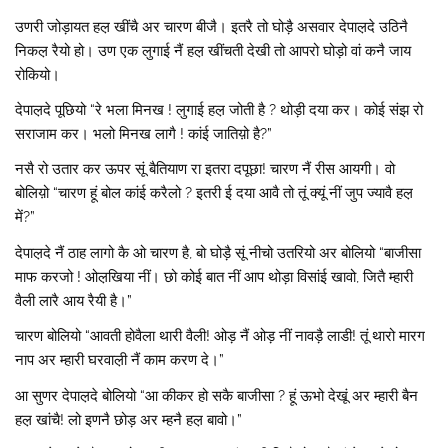
उणरी जोड़ायत हल़ खींचै अर चारण बीजै। इतरै तो घोड़ै असवार देपाल़दे उठिनै
निकल़ रैयो हो। उण एक लुगाई नैं हल़ खींचती देखी तो आपरो घोड़ो वां कनै जाय
रोकियो।
देपाल़दे पूछियो “रे भला मिनख ! लुगाई हल़ जोती है ? थोड़ी दया कर। कोई संझ रो
सराजाम कर। भलो मिनख लागै ! कांई जातिय़ो है?”
नसै रो उतार कर ऊपर सूं बैतियाण रा इतरा दपूछा! चारण नैं रीस आयगी। वो
बोलिय़ो “चारण हूं बोल कांई करैलो ? इतरी ई दया आवै तो तूं क्यूं नीं जुप ज्यावै हल़
में?”
देपाल़दे नैं ठाह लागो कै ओ चारण है, बो घोड़ै सूं नीचो उतरियो अर बोलियो “बाजीसा
माफ करजो ! ओल़खिया नीं। छो कोई बात नीं आप थोड़ा विसांई खावो, जितै म्हारी
वैली लारै आय रैयी है।”
चारण बोलियो “आवती होवैला थारी वैली! ओड़ नैं ओड़ नीं नावड़ै लाडी! तूं थारो मारग
नाप अर म्हारी घरवाल़ी नैं काम करण दे।”
आ सुणर देपाल़दे बोलियो “आ कीकर हो सकै बाजीसा ? हूं ऊभो देखूं अर म्हारी बैन
हल़ खांचै! लो इणनै छोड़ अर म्हनै हल़ बावो।”