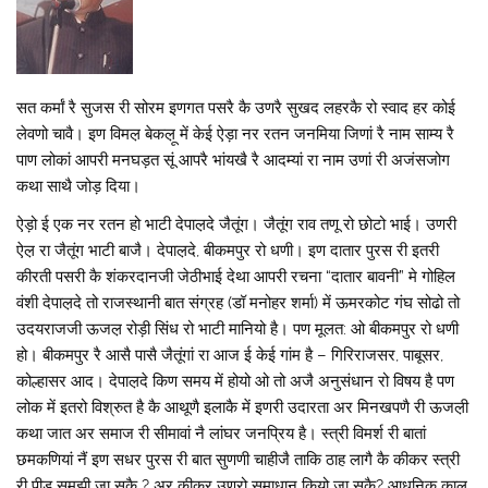
सत कर्मां रै सुजस री सोरम इणगत पसरै कै उणरै सुखद लहरकै रो स्वाद हर कोई
लेवणो चावै। इण विमल़ बेकल़ू में केई ऐड़ा नर रतन जनमिया जिणां रै नाम साम्य रै
पाण लोकां आपरी मनघड़त सूं आपरै भांयखै रै आदम्यां रा नाम उणां री अजंसजोग
कथा साथै जोड़ दिया।
ऐड़ो ई एक नर रतन हो भाटी देपाल़दे जैतूंग। जैतूंग राव तणू रो छोटो भाई। उणरी
ऐल़ रा जैतूंग भाटी बाजै। देपाल़दे, बीकमपुर रो धणी। इण दातार पुरस री इतरी
कीरती पसरी कै शंकरदानजी जेठीभाई देथा आपरी रचना “दातार बावनी” मे गोहिल
वंशी देपाल़दे तो राजस्थानी बात संग्रह (डॉ मनोहर शर्मा) में ऊमरकोट गंघ सोढो तो
उदयराजजी ऊजल़ रोड़ी सिंध रो भाटी मानियो है। पण मूलत: ओ बीकमपुर रो धणी
हो। बीकमपुर रै आसै पासै जैतूंगां रा आज ई केई गांम है – गिरिराजसर, पाबूसर,
कोल्हासर आद। देपाल़दे किण समय में होयो ओ तो अजै अनुसंधान रो विषय है पण
लोक में इतरो विश्रुत है कै आथूणै इलाकै में इणरी उदारता अर मिनखपणै री ऊजल़ी
कथा जात अर समाज री सीमावां नै लांघर जनप्रिय है। स्त्री विमर्श री बातां
छमकणियां नैं इण सधर पुरस री बात सुणणी चाहीजै ताकि ठाह लागै कै कीकर स्त्री
री पीड़ समझी जा सकै ? अर कीकर उणरो समाधान कियो जा सकै? आधुनिक काल