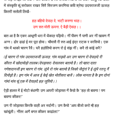
में संस्कृति सूं सरोकार राखर सिरै सिरजण करणिया कवि श्रेष्ठ उदयराजजी ऊजल़
कितरी सतोली लिखै-
हल़ बहियो देपाल़ दे, भाटी करुणा भाल़।
उण सत मोती ऊपना, ऐ बैड़ी ऐवाल़।।
बात आ है कै एकर आथूणी धरा में धैकाल़ पड़ियो। नीं पीवण नै पाणी अर नीं खावण नैं
अन्न। ढोर ढाढां ई मर पूरा होया। चौमासै री रुत आई इंद्र राटक र वरसियो। एक
गांम में थाको चारण रैवै। घरै हल़ोतियो करण रो ई संझ नीं। करै तो कांई करै?
(ई चारण रो गांम उदयराजजी ऊजल़, गांम माड़वो अर उण चारण रो देपाल़दे री
कीरत में खोदायोड़ो तालाब (देपड़ासर) देपालसर बतायो है। तो म्हारा दाता
गणेशदानजी इण चारण रो गांम, लूंभै रो गांम बतायो है जिको जैतूंगां रै ई लूंभै रतनू नैं
दियोड़़ो है। इण गांम में आज ई केई खेत मोतीसरा बाजै। लोक मानता है कै इण दोनां
गांमां मांय सूं एक में देपाल़दे हल़ जुपियो। )
ऐड़ी हालत में ई मोटो बंधाणी! उण आपरी जोड़ायत नैं कैय़ो कै “हल़ तो बावणा ! पण
बावणा कीकर!”
उण री जोड़ायत किरकै वाल़ी अर मर्दानी। उण कैयो “आप बीजो करो म्है हल़
खांचूंली। नींतर आगै बगत कीकर काढांला?”