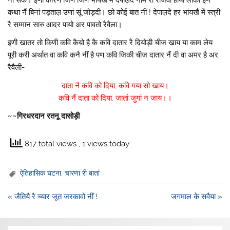
कथा नैं बिनां पड़ताल़ उणां सूं जोड़दी। छो कोई बात नीं ! देपाल़दे हर भांयखै में स्त्री
रै सम्मान सारु आदर पायो अर पावतो रैवैला।
इणी खातर तो किणी कवि कैय़ो है कै कवि दातार रै दियोड़ी चीज खाय या काम लेय
पूरी करी अर्थात वा कवि कनै नीं है पण कवि जिकी चीज दातार नैं दी वा अमर है अर
रैवैली-
दाता नै कवि को दिया, कवि गया सो खाय।
कवि नैं दाता को दिया, जातां जुगां न जाय।।
~~गिरधरदान रतनू दासोड़ी
817 total views
, 1 views today
ऐतिहासिक घटना
,
चारणा री बातां
Post
« जैतियै रै च्यार जूत जरकावो नीं !
जगमाल के सवैया »
navigation