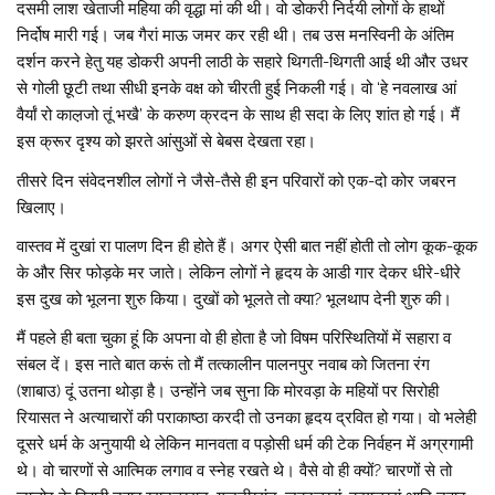
दसमी लाश खेताजी महिया की वृद्धा मां की थी। वो डोकरी निर्दयी लोगों के हाथों
निर्दोष मारी गई। जब गैरां माऊ जमर कर रही थी। तब उस मनस्विनी के अंतिम
दर्शन करने हेतु यह डोकरी अपनी लाठी के सहारे थिगती-थिगती आई थी और उधर
से गोली छूटी तथा सीधी इनके वक्ष को चीरती हुई निकली गई। वो ‘हे नवलाख आं
वैर्यां रो काल़जो तूं भखै’ के करुण क्रदन के साथ ही सदा के लिए शांत हो गई। मैं
इस क्रूर दृश्य को झरते आंसुओं से बेबस देखता रहा।
तीसरे दिन संवेदनशील लोगों ने जैसे-तैसे ही इन परिवारों को एक-दो कोर जबरन
खिलाए।
वास्तव में दुखां रा पालण दिन ही होते हैं। अगर ऐसी बात नहीं होती तो लोग कूक-कूक
के और सिर फोड़के मर जाते। लेकिन लोगों ने हृदय के आडी गार देकर धीरे-धीरे
इस दुख को भूलना शुरु किया। दुखों को भूलते तो क्या? भूलथाप देनी शुरु की।
मैं पहले ही बता चुका हूं कि अपना वो ही होता है जो विषम परिस्थितियों में सहारा व
संबल दें। इस नाते बात करूं तो मैं तत्कालीन पालनपुर नवाब को जितना रंग
(शाबाउ) दूं उतना थोड़ा है। उन्होंने जब सुना कि मोरवड़ा के महियों पर सिरोही
रियासत ने अत्याचारों की पराकाष्ठा करदी तो उनका हृदय द्रवित हो गया। वो भलेही
दूसरे धर्म के अनुयायी थे लेकिन मानवता व पड़ोसी धर्म की टेक निर्वहन में अग्रगामी
थे। वो चारणों से आत्मिक लगाव व स्नेह रखते थे। वैसे वो ही क्यों? चारणों से तो