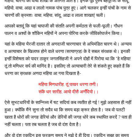
महिया, चारणों की वाचा शाखा के अंतर्गत आते हैं। इनके पूर्व पुरुष बहपूरजी के सांदू,
महियो, वाचा, आढा व लालो नामक पांच पुत्र हुए। आगे चलकर इन्हीं पांचों के नाम से
चारणों की क्रमशः वाचा, महिया, सांदू, आढा व लाला शाखाएं चली।
आपको बतादूं कि यहां चापाजी की संतति अपनी कर्मठता से फली-फूली। गौधन
पालन व अश्वों के शौकिन महियों ने अपना पोरिया करके जीविकोपार्जन किया।
यहां के महिया भैरजी दातार तो अणदाजी चारणाचार से अभिमंडित चारण थे। अन्याय
व अत्याचार के खिलाफ होने वाले धरणा (सत्याग्रह) के वे सबल संरक्षक थे। इनकी
इन्हीं विशेषता को पादर ठाकुर जगतसिंहजी ने अपने दोहों में पिरोया था कि “हे महिया!
तूं तो मणिधर सर्प की मानिंद है। इसलिए तो अत्याचारी तेरे से शंकते हुए कहते हैं कि
धरणा का स़रक्षक अणदा महिया आ गया दिखता है-
महिया मिणधारीह, तूं पाखर धरणा तणी।
संकै धर सारीह, आयो दीसै अणँदियो।।
ऐसे सुभटधारियों के सान्निध्य में षट सदियां कब व्यतीत हो गई ! मुझे अहसास ही नहीं
हुआ। क्योंकि मैंने सुना तो सदैव था कि समय बड़ा क्रूर होता है। जब वो पलटी
खाता है धोरों की जगह डेरियां और डेरियों की जगह धोरे कब स्थापित करदें ? पता ही
नहीं चलता। पता तब चलता है जब वो दंश देता है।
और वो दंश एकदिन इस फुरकण समय ने मुझे दे ही दिया। एकदिन सुबह का समय