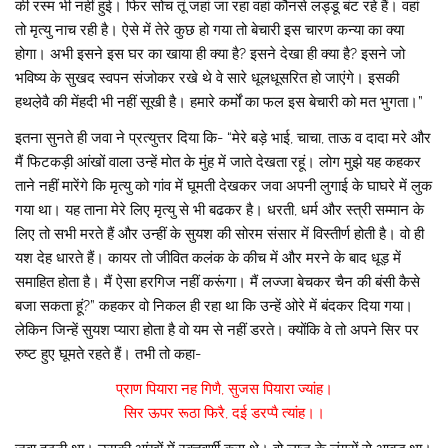
की रस्म भी नहीं हुई। फिर सोच तूं जहां जा रहा वहां कौनसे लड्डू बंट रहे हैं। वहां
तो मृत्यु नाच रही है। ऐसे में तेरे कुछ हो गया तो बेचारी इस चारण कन्या का क्या
होगा। अभी इसने इस घर का खाया ही क्या है? इसने देखा ही क्या है? इसने जो
भविष्य के सुखद स्वपन संजोकर रखे थे वे सारे धूलधूसरित हो जाएंगे। इसकी
हथल़ेवै की मेंहदी भी नहीं सूखी है। हमारे कर्मों का फल इस बेचारी को मत भुगता।”
इतना सुनते ही जवा ने प्रत्युत्तर दिया कि- “मेरे बड़े भाई, चाचा, ताऊ व दादा मरे और
मैं फिटकड़ी आंखों वाला उन्हें मोत के मुंह में जाते देखता रहूं। लोग मुझे यह कहकर
ताने नहीं मारेंगे कि मृत्यु को गांव में घूमती देखकर जवा अपनी लुगाई के घाघरे में लुक
गया था। यह ताना मेरे लिए मृत्यु से भी बढकर है। धरती, धर्म और स्त्री सम्मान के
लिए तो सभी मरते हैं और उन्हीं के सुयश की सोरम संसार में विस्तीर्ण होती है। वो ही
यश देह धारते हैं। कायर तो जीवित कलंक के कीच में और मरने के बाद धूड़ में
समाहित होता है। मैं ऐसा हरगिज नहीं करूंगा। मैं लज्जा बेचकर चैन की बंसी कैसे
बजा सकता हूं?” कहकर वो निकल ही रहा था कि उन्हें ओरे में बंदकर दिया गया।
लेकिन जिन्हें सुयश प्यारा होता है वो यम से नहीं डरते। क्योंकि वे तो अपने सिर पर
रुष्ट हुए घूमते रहते हैं। तभी तो कहा-
प्राण पियारा नह गिणै, सुजस पियारा ज्यांह।
सिर ऊपर रूठा फिरै, दई डरप्पै त्यांह।।