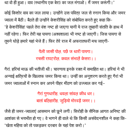
था वो ही हुआ। वाव (स्थानीय एक बेरा) का जल मंगाओ। मैं जमर करूंगी।”
कोई किशोर वाव का जल लाया। उन्होंने उस पवित्र जल से स्नान किया और जमर
ज्वाला में बैठी। बैठते ही उन्होंने केशरीसिंह को संबोधित करते हुए कहा कि-
“हे केशरीसिंह! पहले तेरा वंश नष्ट हो जाएगा यानी ये राज तुम्हारी संतति के हाथ में
नहीं रहेगा। फिर तेरी यह पायगा (अश्वशाला) भी नष्ट हो जाएगी। जिस पायगा से
तुमने घोड़े हमारे यहां भेजे हैं। फिर तेरे राज में अफरातफरी मच जाएगी-
पैली जासी पोल़, पछै ज थारी पायगा।
रचसी रापटरोल़, कवल संभाल़ै केसरा।।
गैरां, हरियां माऊ की भतीजी थी। चारणत्व इनके रक्त में समाहित था। हरियां ने भी
अन्याई क्षत्रियों के खिलाफ जमर किया था। उन्हीं का अनुशरण करते हुए गैरां भी
जमर ज्वालाओं में स्नान कर अपने पीहर मीठण को उज्ज्वल कर गई–
गैरां गुणधारीह, धवल़ा सांवल़ कीध धर।
बातां बल़िहारीह, जुड़ियो मोरवड़ै जमर।।
जैसे ही जमर-ज्वालाएं आसमान को छूने लगी। सिरोही के सैनिक आगत अनिष्ट की
आशंका से भयभीत हो गए। वे भागने ही वाले थे कि किसी असंवेदनशील ने कहा कि-
“खेता महिया को तो पकड़कर दरबार के यहां पेश करो।”