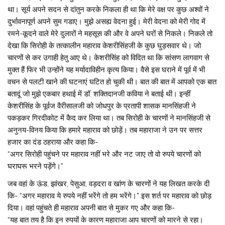
था। सूर्य अपने सदन से दांतुन करके निकला ही था कि मेरे वक्ष पर कुछ अश्वों ने
दुर्भावनापूर्ण अपने सुम गडाए। मुझे असह्य वेदना हुई। मेरी वेदना को मेरी गोद में
रमने-कूदने वाले मेरे दुलारों ने महसूस की और वे अपने घरों से निकले। निकले तो
देखा कि सिरोही के तत्कालीन महाराव केशरीसिंहजी के कुछ घुड़सवार थे। जो
चारणों से कर उगाही हेतु आए थे। केशरीसिंह को विदित था कि सांसण लागवाग से
मुक्त हैं फिर भी उन्होंने यह मर्यादाविहीन कृत्य किया। वैसे इस घराने में पूर्व में भी
वचन से पलटी खाने की घटनाएं घटित हो चुकी थी। बात की बात में आपको एक बात
बतादूं जो मुझे एकबार हथाई में डॉ. शक्तिदानजी कविया ने बताई थी। इन्हीं
केशरीसिंह के पूर्वज वैरीसालजी को जोधपुर के प्रतापी शासक मानसिंहजी ने
पकड़कर गिरदीकोट में कैद कर लिया था। तब सिरोही के चारणों ने मानसिंहजी से
अनुनय-विनय किया कि हमारे महाराव को छोड़ें। तब महाराजा ने उन पर सत्तर
हजार का दंड ठहराया और कहा कि-
“अगर सिरोही पहुंचने पर महाराव नहीं भरे और नट जाए तो वो रुपये चारणों को
घराघरू भरने पड़ेंगे।”
जब वहां के ऊंड, झांखर, पेसुआ, वड़दरा व खांण के चारणों ने यह लिखत करके दी
कि- “अगर महाराव ये रुपये नहीं भरेंगे तो हम भरेंगे।” इस शर्त पर महाराव को छोड़
दिया। वहां पहुंचते ही महाराव अपनी बात से मुकर गए और कहा कि-
“यह बात तय है कि इन रुपयों के कारण महाराजा आप चारणों को मारने से रहा।