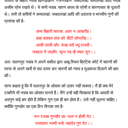
जालोर के बिहारी नवाब खानड़खान, गजनीखांन, जबदलखां, कमालखां आदि नवाब
असीम प्रेम रखते थे। ये सभी नवाब, चारण काव्य के प्रेमी व चारणाचार के पूजारी
थे। तभी तो कवियों ने कमालखां, जबदलखां आदि की उदारता व मानवीय गुणों की
प्रशंसा की है-
कमा बिहारी सारसा, अवर न आचारीह।
कहा बतावत लंक को, बींटी सोनारीह।।
आसी जासी और, रूंख पतों ज्यूं राजवी।
जबदल नै जाल़ौर, जूना नह व्है च्यार जुग।।
अतः पालनपुर नवाब ने अपने वकील द्वारा आबू स्थित ब्रिटिश कोर्ट में चारणों की
तरफ से अपने खर्चे से वाद दायर कर चारणों को न्याय व मुआवजा दिलाने की बात
की।
सत्य कहता हूं कि मैं पालनपुर के ओसाप को उतार नहीं सकता। मैं ही क्या मेरे
टाबरिये भी नवाब का ओसाप मानते हैं। मैंने उन्हें यही सिखाया है कि आदमी से
अवगुण कई बार होते हैं लेकिन गुण एक ही बार होता है। उसे नहीं भूलना चाहिए।
क्योंकि गुणचोर का एक दिन विनाश तय है-
जन रजब्ब गुणचौर का, भला न होसी नेट।
भस्माकर भस्मी भयो, महादेव गुण मेट।।