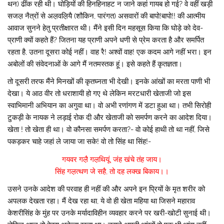
थन) ढींक रही थी। घोड़ियों की हिनहिनाहट न जाने कहां गायब हो गई? वे वहीं खड़ी
सजल़ नैत्रों से अल़वल़ियै (शौकिन, पारंगत) असवारों की बापो!बापो!! की आत्मीय
आवाज सुनने हेतु प्रतीक्षारत थी। मैंने इसी दिन महसूस किया कि घोड़े को देव-
प्राणी क्यों कहते हैं? जितना यह प्राणी अपने धणी से प्रेम करता है और समर्पित
रहता है, उतना दूसरा कोई नहीं। वाह रै! अश्वों वाह! एक कदम आगे नहीं भरा। इन
अबोलों की संवेदनाओं के आगे मैं नतमस्तक हूं। इसे कहते हैं कृतज्ञता।
तो दूसरी तरफ मैंने मिनखों की कृतघ्नता भी देखी। इनके आंखों का मरता पाणी भी
देखा। ये आठ वीर तो धराशायी हो गए थे लेकिन मरटधारी खेताजी जो इस
स्वाभिमानी अभियान का अगुवा था। वो अभी रणांगण में डटा हुआ था। तभी सिरोही
टुकड़ी के नायक ने लड़ाई रोक दी और खेताजी को समर्पण करने का आदेश दिया।
खेता ! तो खेता ही था। वो कौनसा समर्पण करता?- वो कोई हाथी तो था नहीं, जिसे
पकड़कर चाहे जहां ले जाया जा सके! वो तो सिंह था सिंह!-
गयवर गल़ै गल़थियूं, जंह खंचे तंह जाय।
सिंह गल़त्थण जे सहै, तो दह लक्ख बिकाय।।
उसने उनके आदेश की परवाह ही नहीं की और अपने इन प्रियों के मृत शरीर को
अपलक देखता रहा। मैं देख रहा था, ये वो ही खेता महिया था जिसने महाराव
केशरीसिंह के मुंह पर उनके मर्यादाविहीन व्यवहार करने पर खरी-खोटी सुनाई थी।