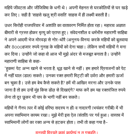
महिये जीवटता और जीजिविषा के धनी थे। अपनी मेहनत से घरकोलियों से घर खड़े
कर लिए। सही है ‘साहसे खलु श्री वसति’ साहस में ही लक्ष्मी बसती है।
उधर सिरोही राजपरिवार में अशांति का वातावरण निर्मित होता रहा। महाराव अज्ञात
बीमारी से ग्रस्त होकर मृत्यु को प्राप्त हुए। संवेदनशील व धर्मभीरु महाराणी साहिबा
ने अपने आदमी भेज मोरवड़ा से नोर-थोरै (अनुनय-विनय) करके महियों को बुलवाया
और 8000हजार रुपये गुनाह के महियों को देना चाहा। लेकिन सभी महियों ने मना
कर दिया। उन्होंने जो कहा वो आज भी मुझे अंदर से मजबूत बनाता है। उन्होंने
महाराणी साहिबा से कहा-
“हुकम! पेट अन्न खाने से भरता है, धूड़ खाने से नहीं। हम हमारे प्रियजनों को पेट
में नहीं घाल (डाल) सकते। उनका रक्त हमारी मिट्टी की उर्वरा और हमारी ऊर्जा
बन चुका है। उसे हम बेच कैसे सकते है? हमें भी आखिर मरना और उनके पास
जाना है तो हम उन्हें मुंह किस डोल़ से दिखाएंगे? माफ करें हम यह रक्तरंजित रुपये
लेना तो दूर छूकर भी पाप के भागी नहीं बन सकते।
महियों ने नैनप (घर में कोई वरिष्ठ सदस्य न हों) व नादारगी (भयंकर गरीबी) में भी
अपना स्वाभिमान कायम रखा। मुझे मेरी इस ऐल (संतति) पर गर्व हुआ। वास्तव में
स्वाभिमानी लोगों का रक्त अन्य से हटकर होता। तभी तो कहा गया है–
मनस्वी म्रियते कामं कार्पण्यं न तु गच्छति।