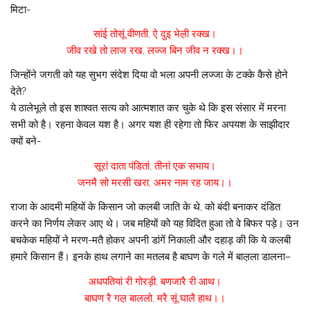
मिटा-
सांई तोसूं वीणती, ऐ दुइ भेल़ी रक्ख।
जीव रखे तो लाज रख, लज्ज बिन जीव न रक्ख।।
जिन्होंने जगती को यह सुभग संदेश दिया वो भला अपनी लज्जा के टक्के कैसे होने
देते?
ये ठालेभूले तो इस शाश्वत सत्य को आत्मशात कर चुके थे कि इस संसार में मरना
सभी को है। रहना केवल यश है। अगर यश ही रहेगा तो फिर अपयश के साझीदार
क्यों बने-
सूरां दाता पंडितां, तीनां एक सभाय।
जनमै सो मरसी खरा, अमर नाम रह जाय।।
राजा के आदमी महियों के किसान जो कलबी जाति के थे, को बंदी बनाकर दंडित
करने का निर्णय लेकर आए थे। जब महियों को यह विदित हुआ तो वे बिफर पड़े। उन
बचकेक महियों ने मरण-मतै होकर अपनी डांगें निकाली और दहाड़ की कि ये कलबी
हमारे किसान हैं। इनके हाथ लगाने का मतलब है बाघण के गले में बाल़ला डालना–
अधपतियां री गोरड़ी, बणजारै री आथ।
बाघण रै गल़ बाललो, मरै सूं घालै हाथ।।