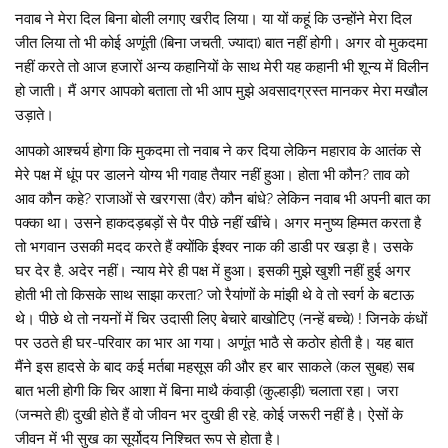
नवाब ने मेरा दिल बिना बोली लगाए खरीद लिया। या यों कहूं कि उन्होंने मेरा दिल
जीत लिया तो भी कोई अणूंती (बिना जचती, ज्यादा) बात नहीं होगी। अगर वो मुकदमा
नहीं करते तो आज हजारों अन्य कहानियों के साथ मेरी यह कहानी भी शून्य में विलीन
हो जाती। मैं अगर आपको बताता तो भी आप मुझे अवसादग्रस्त मानकर मेरा मखौल
उड़ाते।
आपको आश्चर्य होगा कि मुकदमा तो नवाब ने कर दिया लेकिन महाराव के आतंक से
मेरे पक्ष में धूंप पर डालने योग्य भी गवाह तैयार नहीं हुआ। होता भी कौन? ताव को
आव कौन कहे? राजाओं से खरगसा (वैर) कौन बांधे? लेकिन नवाब भी अपनी बात का
पक्का था। उसने हाकदड़बड़ों से पैर पीछे नहीं खींचे। अगर मनुष्य हिम्मत करता है
तो भगवान उसकी मदद करते हैं क्योंकि ईश्वर नाक की डाडी पर खड़ा है। उसके
घर देर है, अदेर नहीं। न्याय मेरे ही पक्ष में हुआ। इसकी मुझे खुशी नहीं हुई अगर
होती भी तो किसके साथ साझा करता? जो रैयांणों के मांझी थे वे तो स्वर्ग के बटाऊ
थे। पीछे थे तो नयनों में चिर उदासी लिए बेचारे बाखोटिए (नन्हें बच्चे) ! जिनके कंधों
पर उठते ही घर-परिवार का भार आ गया। अणूंत भाठै से कठोर होती है। यह बात
मैंने इस हादसे के बाद कई मर्तबा महसूस की और हर बार साकले (कल सुबह) सब
बात भली होगी कि चिर आशा में बिना माथै कंवाड़ी (कुल्हाड़ी) चलाता रहा। जरा
(जन्मते ही) दुखी होते हैं वो जीवन भर दुखी ही रहे, कोई जरूरी नहीं है। ऐसों के
जीवन में भी सुख का सूर्योदय निश्चित रूप से होता है।