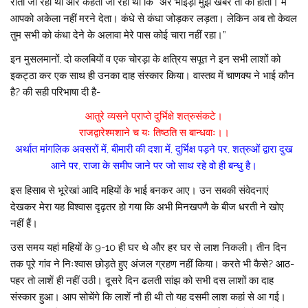
रोता जा रहा था और कहता जा रहा था कि “अरे भाईड़ों मुझे खबर तो की होती। मैं
आपको अकेला नहीं मरने देता। कंधे से कंधा जोड़कर लड़ता। लेकिन अब तो केवल
तुम सभी को कंधा देने के अलावा मेरे पास कोई चारा नहीं रहा।”
इन मुसलमानों, दो कलबियों व एक चोरड़ा के क्षत्रिय सपूत ने इन सभी लाशों को
इकट्ठा कर एक साथ ही उनका दाह संस्कार किया। वास्तव में चाणक्य ने भाई कौन
है? की सही परिभाषा दी है-
आतुरे व्यसने प्राप्ते दुर्भिक्षे शत्रुसंकटे।
राजद्वारेश्मशाने च यः तिष्ठति स बान्धवाः।।
अर्थात मांगलिक अवसरों में, बीमारी की दशा में, दुर्भिक्ष पड़ने पर, शत्रुओं द्वारा दुख
आने पर, राजा के समीप जाने पर जो साथ रहे वो ही बन्धु है।
इस हिसाब से भूरेखां आदि महियों के भाई बनकर आए। उन सबकी संवेदनाएं
देखकर मेरा यह विश्वास दृढ़तर हो गया कि अभी मिनखपणै के बीज धरती ने खोए
नहीं हैं।
उस समय यहां महियों के 9-10 ही घर थे और हर घर से लाश निकली। तीन दिन
तक पूरे गांव ने निःश्वास छोड़ते हुए अंजल ग्रहण नहीं किया। करते भी कैसे? आठ-
पहर तो लाशें ही नहीं उठी। दूसरे दिन ढलती सांझ को सभी दस लाशों का दाह
संस्कार हुआ। आप सोचेंगे कि लाशें नौ ही थी तो यह दसमी लाश कहां से आ गई।