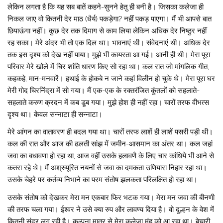
लेकिन लगता है कि यह सब बातें कहने-सुनने हेतु ही बनी है। जिसका कलेजा ही
निकल जाए वो कितनी देर माठ (धैर्य) पकड़ेगा? नहीं पकड़ पाएगा। मैं भी आपसे बात
छिपाऊंगा नहीं। कुछ देर तक दिमाग से काम लिया लेकिन अधिक देर निष्ठुर नहीं
रह सका। मेरे अंदर भी तो एक दिल था। भावनाएं थी। संवेदनाएं थी। अधिक देर
तक इस दृश्य को देख नहीं पाया। मुझे भी कायरता आ गई। आनी ही थी। मेरा पूरा
परिवार मेरे खोले में चिर शांति धारण किए सो रहा था। कल रात जो मांगलिक गीत,
कहकहे, मान-मनवारें। हथाई के होकबे न जाने कहां विलीन हो चुके थे। मेरा पूरा घर
मेरी गोद चिरनिंद्रा में सो गया। मैं एक-एक के रक्तरंजित कुंतलों को सहलाते-
सहलाते करुण क्रदन में कब डूब गया। मुझे होश ही नहीं रहा। चारों तरफ वीभत्स
दृश्य था। केवल सन्नाटा ही सन्नाटा।
मेरे आंगन का वातावरण ही बदल गया था। चारों तरफ लाशें ही लाशें पसरी पड़ी थी।
कल की रात और आज की ढलती सांझ में जमीन-आसमान का अंतर था। कल जहां
जवा का बधावणा हो रहा था, आज वहीं उसके हलावणै के लिए चार कांधिये भी आने से
कतरा रहे थे। मैं अश्रुपूरित नयनों से जवा का दमकता उणियारा निहार रहा था।
उसके चेहरे पर कर्तव्य निभाने का परम संतोष झलकता परिलक्षित हो रहा था।
उसके संतोष को देखकर मेरा मन एकबार फिर भटक गया। मेरा मन जवा की बीनणी
की तरफ चला गया। ईश्वर ने उसे क्या रुप और लावण्य दिया है। वो दुल्हन के वेश में
कितनी सुंदर लग रही है। कल्पना मात्र से मेरा कलेजा मुंह को आ रहा था। बेचारी