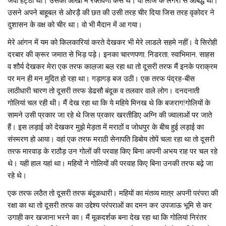
जवा हट्ठी था। उसकी आंखों में रक्तवर्णी कस थे। वो लाज के लंगरों से आबद्ध था।
उसने अपने बाहूबल से ओरड़ै की छत की उसी तरह चीर दिया जिस तरह वृकोदर ने
दुशासन के वक्ष को चीर था। वो भी मैदान में आ गया।
मेरे आंगन में यम को किलकारियां करते देखकर भी मेरे लाडले सहमे नहीं। वे सिरोही
दरबार की क्रूर जमात से भिड़ पड़े। इनका चारणपणा, निडरता, स्वाभिमान, साहस
व शौर्य देखकर मेरा एक तरफ काल़जा बल़ रहा था तो दूसरी तरफ मैं इनके पराक्रम
पर मन ही मन मुदित हो रहा था। गड़ागड़ बज उठी। एक तरफ पंद्रह-बीस
लाठीधारी चारण तो दूसरी तरफ डेढसौ बंदूक व तलवार वाले लोग। दनदनाती
गोलियां चल रही थी। मैं देख रहा था कि ये महिये मिनख थे कि बजराग!गोलियों के
सामने उसी प्रकार जा रहे थे जिस प्रकार खरतीडिए अग्नि की ज्वालाओं पर जाते
हैं। इस लड़ाई को देखकर मुझे मेड़ता में मराठों व जोधपुर के बीच हुई लड़ाई का
संस्मरण हो आया। वहां एक तरफ मराठी सेनापति डिबोय तोपें चला रहा था तो दूसरी
तरफ मारवाड़ के राठौड़ उन गोलों की परवाह किए बिना अपनी अभय राह पर चल रहे
थे। यही हाल यहां था। महियों ने गोलियों की परवाह किए बिना उनकी तरफ बढ़े जा
रहे थे।
एक तरफ लठैत तो दूसरी तरफ बंदूकधारी। महियों का मंतव्य मात्र अपनी परंपरा की
रक्षा का था तो दूसरी तरफ का उद्देश्य परंपराओं का दमन कर उपजाऊ भूमि से कर
उगाही कर खजाना भरने का। मैं मूकदर्शक बना देख रहा था कि गोलियां निरंतर