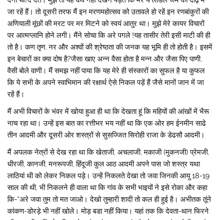
जा रहें हैं। तो दूसरी तरफ मैं इन मरणमहोत्सव को उतावले हो रहें इन रणबांकुरों की
अणियाली मूंछों की मरट पर मर मिटने को स्वयं आतुर था। मुझे मेरे कायर विचारों
पर आत्मग्लानि होने लगी। मैंने सोचा कि अरे पगले !यह तासीर तेरी इसी माटी की ही
तो है। कण तृण, नर और अश्वों की श्रेष्ठता की जनक यह भूमि ही तो होती है। इसमें
इन बेचारों का क्या दोष है?जैसा खाए अन्न वैसा होता है मन्न और जैसा पिए पाणी,
वैसी बोले वाणी। मैं समझ नहीं पाया कि यह मेरे ही संस्कारों का सुफल है या कुफल
कि ये सभी के अपने स्वाभिमान की रक्षार्थ ऐसे निकल पड़ें हैं जैसे मानों जान में जा
रहें हैं।
मैं अभी विचारों के भंवर में खोया हुआ ही था कि देखता हूं कि महियों की आंखों में भैरू
नाच रहा था। उन्हें इस बात का रत्तीभर भय नहीं था कि एक ओर हम ईनमीन साढे
तीन आदमी और दूसरी ओर शस्त्रों से सुसज्जित सिरोही राजा के डेढसौ आदमी।
मैं अपलक नेत्रों से देख रहा था कि खेताजी, अचलाजी, मकाजी (मुकनजी) प्रेमजी,
धीरजी, कानजी, मनरूपजी, हिंदूजी कुल आठ आदमी अपने पास जो शस्त्र यथा
लाठियां थी को लेकर निकल पड़े। उन्हें निकलते देखा तो जवा जिनकी आयु 18-19
साल की थी, भी निकलने ही वाला था कि गांव के सभी भाइयों ने इसे रोका और कहा
कि-“अरे जवा तुम तो मत जाओ। देखो तुम्हारी शादी तो कल ही हुई है। अभीतक तूंने
कांकण-डोरड़े भी नहीं खोले। मोड़ बडा नहीं किया। यहां तक कि देवता-थान फिरने