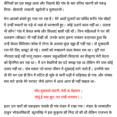
सैनिकों का एक समूह आया और निहत्थे बैठे गांव के चार वरिष्ठ चारणों को पकड़
लिया- खेताजी, लखजी, खूमोजी व कुशालजी।
मेरा आपको बताते हुए गला भर रहा है। मेरे आठों दुलारों का पार्थिव शरीर गांव चोहटे
में उन्हीं स्थानों पर पड़े थे जहां वो धराशायी हुए। कोई उठाने वाला नहीं था। उठाता
भी कौन? गांव में केवल बच्चे और विधवाएं बाकी रही थी। जिन महिलाओं ने घर की
थलकण (चौखट) भी नहीं देखी थी, उनके ऊपर इतना भयंकर वज्रपात हुआ कि
उन्हें केवल विलिताप (शोक में रोना) के अलावा कुछ सूझ ही नहीं रहा। वो दुखदायी
रात मेरे लिए अखूट हो गई। लाशों को रुखालने वाला केवल राम था। पूरी रात
नीरवता छाई रही परंतु रहकर-रहकर सहुआल़ियों (स्त्रियां) का वीसूरणा मेरी वेदना
को द्विगणित कर रहा था। मैं उन बेचारियों का दर्द समझ रहा था लेकिन मेरे पास कोई
उपाय नहीं था। पांच मकार जो मानव जीवन में दुखदाई माने जाते हैं। उनमेंसे चार
तो मेरे घर एक ही दिन में घटित हो चुके थे यानी घड़ी में घड़ियाल़ हो गया, और पांचवा
ममा मारे डरके मेरे मरघट जैसे आंगन में आज आना ही नहीं चाहता था–
मोत मुकदमो मांदगी, मंदी रू मेहमान।
पांचूं ई ममा बुरा, पत राखै भगवान।।
इधर उन चारों को पकड़कर पासके ही गांव मंडार में रखा गया। मंडार के तत्कालीन
ठाकुर भोपालसिंहजी, सूरतसिंह ने इस कुकृत्य की निंदा तो की थी लेकिन राजभय के