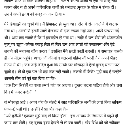
लेकिन आज वो बेबस अकेला खड़ा था। उसने अपनी आंखों से एक भी आंसू नहीं
बहाया और न ही अपने पारिवारिक जनों को धर्मडाड (मृतक के शोक में रोना) दी।
उसने अपने हृदय को वज्र का कर लिया था।
मेरे हियाबूझी आ चुकी थी। मैं हियाफूट हो चुका था। रीस में रोना कलेजे में अटक
गया था। आंखों से इतनी लाशें देखकर भी एक टपका नहीं पड़ा। आंखें पत्थरा गई
थी। आप कह सकते हैं कि मैं हृदयहीन हो गया था। नहीं! मैं उन वीरों की अंजसजोग
मृत्यु पर खूणा (कोना) पकड़ लेता तो फिर उन आठ लाशों को रुखालना और ऐढे
लगाने की व्यवस्था कौन करता ? इसलिए मैंने छाती काठी करली। ये समाचार पासके
ही गांव मीठण पहुंचे। अचलाजी की मां व चतरजी महिया की पत्नी गैरां अपने पीहर
मीठण में थी। जब उन्हें विदित हुआ कि उनके घर मोरवड़ा में ऐसी दुखद घटना घट
चुकी है। तो वो एक पल भी वहां रुक नहीं सकी। रुकती भी कैसे? मुझे याद है उन्होंने
आजसे तीन वर्ष पूर्व कह दिया था कि-
“एक दिन सिरोही का राजा हमारे गांव पर आएगा। दुखद घटना घटित होगी और उस
दिन में जमर करूंगी।”
वो मोरवड़ा आई। अपने गांव के चोहटे में आठ पारिवारिक जनों की लाशें बिना खांफण
(कफन) पड़ी थी। उन्होंने देखा और कहा कि-
“अरे हठीलों ! एकबार मुझे याद तो किया होता। इस अन्याय के खिलाफ में पहले ही
जमर कर लेती। यह दुखद दृश्य देखने से तो बच जाती। खैर विधि को जो स्वीकार