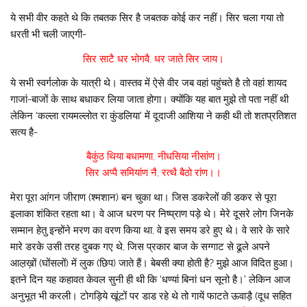
ये सभी वीर कहते थे कि तबतक सिर है जबतक कोई कर नहीं। सिर चला गया तो
धरती भी चली जाएगी-
सिर साटै धर भोगवै, धर जाते सिर जाय।
ये सभी स्वर्गलोक के यात्री थे। वास्तव में ऐसे वीर जब वहां पहुंचते है तो वहां शायद
गाजां-बाजों के साथ बधाकर लिया जाता होगा। क्योंकि यह बात मुझे तो पता नहीं थी
लेकिन ‘कल्ला रायमल्लोत रा कुंडलिया’ में दूदाजी आशिया ने कही थी तो शतप्रतिशत
सत्य है-
बैकुंठ थिया बधामणा, नीधसिया नीसांण।
सिर अप्पै समियांण नै, रत्थै बैठो रांण।।
मेरा पूरा आंगन जीराण (श्मशान) बन चुका था। जिस डकरेलों की डकर से पूरा
इलाका शंकित रहता था। वे आज धरण पर निष्प्राण पड़े थे। मेरे दूसरे लोग जिनके
सम्मान हेतु इन्होंने मरण का वरण किया था, वे इस समय डरे हुए थे। वे सारे के सारे
मारे डरके उसी तरह दुबक गए थे, जिस प्रकार बाज के सग्गाट से ढूले अपने
आल़ख़ों (घोंसलों) में लुक (छिप) जाते हैं। बेबसी क्या होती है? मुझे आज विदित हुआ।
इतने दिन यह कहावत केवल सुनी ही थी कि ‘धण्यां बिनां धन सूनो है।’ लेकिन आज
अनुभूत भी करली। टोगड़िये खूंटों पर डाड रहे थे तो गायें फाटते ऊवाड़ै (दूध सहित