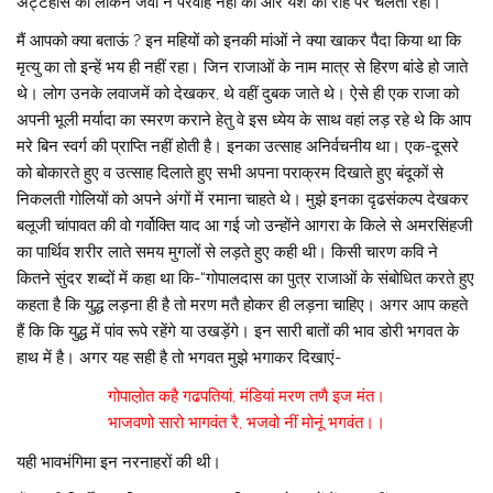
अट्टहास की लेकिन जवा ने परवाह नहीं की और यश की राह पर चलता रहा।
मैं आपको क्या बताऊं ? इन महियों को इनकी मांओं ने क्या खाकर पैदा किया था कि
मृत्यु का तो इन्हें भय ही नहीं रहा। जिन राजाओं के नाम मात्र से हिरण बांडे हो जाते
थे। लोग उनके लवाजमें को देखकर, थे वहीं दुबक जाते थे। ऐसे ही एक राजा को
अपनी भूली मर्यादा का स्मरण कराने हेतु वे इस ध्येय के साथ वहां लड़ रहे थे कि आप
मरे बिन स्वर्ग की प्राप्ति नहीं होती है। इनका उत्साह अनिर्वचनीय था। एक-दूसरे
को बोकारते हुए व उत्साह दिलाते हुए सभी अपना पराक्रम दिखाते हुए बंदूकों से
निकलती गोलियों को अपने अंगों में रमाना चाहते थे। मुझे इनका दृढसंकल्प देखकर
बलूजी चांपावत की वो गर्वोक्ति याद आ गई जो उन्होंने आगरा के किले से अमरसिंहजी
का पार्थिव शरीर लाते समय मुगलों से लड़ते हुए कही थी। किसी चारण कवि ने
कितने सुंदर शब्दों में कहा था कि-“गोपालदास का पुत्र राजाओं के संबोधित करते हुए
कहता है कि युद्ध लड़ना ही है तो मरण मतै होकर ही लड़ना चाहिए। अगर आप कहते
हैं कि कि युद्ध में पांव रूपे रहेंगे या उखड़ेंगे। इन सारी बातों की भाव डोरी भगवत के
हाथ में है। अगर यह सही है तो भगवत मुझे भगाकर दिखाएं-
गोपाल़ोत कहै गढपतियां, मंडियां मरण तणै इज मंत।
भाजवणो सारो भागवंत रै, भजवो नीं मोनूं भगवंत।।
यही भावभंगिमा इन नरनाहरों की थी।