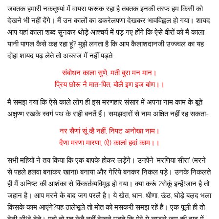
जबतक हमारी नकतूण्यां में वायरा फरूक रहा है तबतक इनकी तरफ हम किसी को
देखने भी नहीं देंगे। मैं उन कालों का डकरेलपणा देखकर भावविह्वल हो गया। शायद
आप यहां काला शब्द सुनकर थोड़े आश्चर्य में पड़ गए होंगे कि ऐसे वीरों को मैं काला
यानी पागल कैसे कह रहा हूं? मुझे लगता है कि आप कैलाशदानजी उज्ज्वल का यह
दोहा शायद पढ़ लेते तो अचरज में नहीं पड़ते-
संबोधन काला सुणे, मती बुरा मन मान।
प्रिय छोरू नै मात-पित, बोलै इण इज बांण।।
मैं समझ गया कि ऐसे काले लोग ही इस मरणहार संसार में अपना नाम काम के बूते
अक्षुण्ण रखके स्वर्ग पथ के राही बनतें हैं। समझदारों से नाम अक्षित नहीं रह सकता-
नर सैणां सूं व्है नहीं, निपट अनोखा नाम।
दैणा मरणा मारणा, (ऐ) कालां हदां काम।।
सभी महियों ने तय किया कि एक बापके होकर लड़ेंगे। उन्होंने ‘मरणिया सीरा’ (मरने
से पहले हलवा बनाकर खाना) बनाया और गेरिये बनकर निकल पड़े। उनके निकलते
ही मैं अनिष्ट की आशंका से किंकर्तव्यविमूढ़ हो गया। क्या करूं ?रोकूं इन्हें!जान है तो
जहान है। आप मरने के बाद जग परलै है। ये खेत, धान, धीणा, ऊंठ, घोड़े बल़द भला
किसके काम आएंगे?यह ठालेभूले तो मोत को मसकरी समझ रहें हैं। एक पूल़ी ही तो
देनी थी!दे देते। मुझे तो यह केवै नहीं देखने पड़ते कि मेरे ये लाडले जम की दाढ़ में