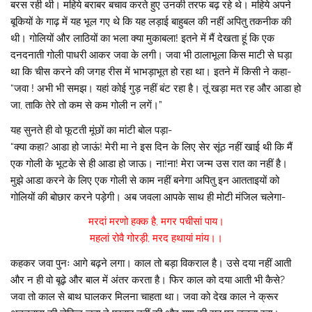
बरस रही थी। महिये बराबर बचाव करते हुए उनकी तरफ बढ़ रहे थे। महिये अपने
बूकियों के गाढ़ में यह भूल गए थे कि यह लड़ाई बाहुबल की नहीं अपितु तकनीक की
थी। गोलियों और लाठियों का भला क्या मुकाबला! इतने में मैं देखता हूं कि एक
दनदनाती गोली पाधरी आकर जवा के लगी। जवा भी ठालाभूला किस माटी से घड़ा
था कि चीस करने की जगह रीस में भाभड़ाभूत हो रहा था। इतने में किसी ने कहा-
“जवा ! अभी भी समझ। यहां कोई गुड़ नहीं बंट रहा है। तूं खड़ा मत रह और आडा हो
जा, ताकि तेरे तो कम से कम गोली न लगें।”
यह सुनते ही वो फूटती मूंछों का मांटी बोल पड़ा-
“क्या कहा? आडा हो जाऊं! मेरी मा ने इस दिन के लिए सेर सूंठ नहीं खाई थी कि मैं
एक गोली के भूटके से ही आडा हो जाऊ। ना!ना! मेरा जन्म उस रात का नहीं है।
मुझे आडा करने के लिए एक गोली से काम नहीं बनेगा अपितु इन आतताइयों को
गोलियों की बोछार करने पड़ेगी। अब जवला आपके साथ ही मोटी मंजिल चलेगा-
मरदां मरणो हक्क है, मगर पचीसां पाय।
महलां रोवै गोरड़ी, मरद हथायां मांय।।
कहकर जवा पुनः आगे बढ़ने लगा। काल तो बड़ा विकराल है। उसे दया नहीं आती
और न ही वो बूढ़े और बाल में अंतर करता है। फिर काल को दया आती भी कैसे?
जवा तो काल से बाथ घालकर मिलना चाहता था। जवा को देख काल ने क्रूर