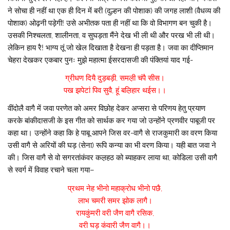
ने सोचा ही नहीं था एक ही दिन में बरी (दुल्हन की पोशाक) की जगह लाशी (वैधव्य की
पोशाक) ओढ़नी पड़ेगी! उसे अभीतक पता ही नहीं था कि वो विभागण बन चुकी है।
उसकी निश्चलता, शालीनता, व सुघड़ता मैंने देख भी ली थी और परख भी ली थी।
लेकिन हाय रै! भाग्य तूं जो खेल दिखाता है देखना ही पड़ता है। जवा का दीप्तिमान
चेहरा देखकर एकबार पुनः मुझे महात्मा ईसरदासजी की पंक्तियां याद गई-
ग्रीधण दियै दुड़बड़ी, समल़ी चंपै सीस।
पख झपेटां पिव सुवै, हूं बल़िहार थईस।।
वींदोलै वागै में जवा परणेत को अमर विछोह देकर अप्सरा से परिणय हेतु प्रयाण
करके बांकीदासजी के इस गीत को सार्थक कर गया जो उन्होंने प्रणवीर पाबूजी पर
कहा था। उन्होंने कहा कि हे पाबू आपने जिस वर-वागै से राजकुमारी का वरण किया
उसी वागै से अरियों की घड़ (सेना) रूपि कन्या का भी वरण किया। यही बात जवा ने
की। जिस वागै से वो सगरतांकंवर कल़हठ को ब्याहकर लाया था, कोडिला उसी वागै
से स्वर्ग में विवाह रचाने चला गया–
प्रथम नेह भीनो महाक्रोध भीनो पछै,
लाभ चमरी समर झोक लागै।
रायकुंमरी वरी जैण वागै रसिक,
वरी घड़ कंवारी जैण वागै।।