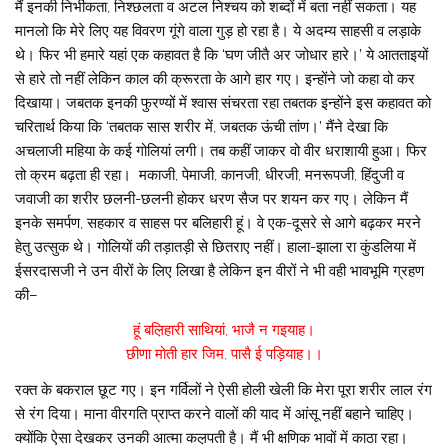
मैं इनकी निर्भीकता, निश्छलता व अटल निश्चय को शब्दों में बता नहीं सकता। यह
मानलो कि मेरे लिए यह विवरण गूंगे वाला गुड़ हो रहा है। ये अदम्य साहसी व लड़ाके
थे। फिर भी हमारे यहां एक कहावत है कि ‘घण जीतै अर जोधार हारे।’ ये आतताइयों
से हारे तो नहीं लेकिन काल की क्रूरता के आगे हार गए। इन्होंने जो कहा वो कर
दिखाया। जबतक इनकी फुरण्यों में श्वास संचरता रहा तबतक इन्होंने इस कहावत को
चरितार्थ किया कि ‘तबतक सास शरीर में, जबतक ऊंची तांण।’ मैंने देखा कि
अचलाजी महिया के कई गोलियां लगी। तब कहीं जाकर वो वीर धराशायी हुआ। फिर
तो क्रम बढ़ता ही रहा। मकाजी, पेमाजी, कानजी, धीरजी, मनरूपजी, हिंदुजी व
जवाजी का शरीर छलनी-छलनी होकर धरण सैज पर शयन कर गए। लेकिन मैं
इनके समर्पण, सहकार व साहस पर बलिहारी हूं। वे एक-दूसरे से आगे बढ़कर मरने
हेतु उत्सुक थे। गोलियों की तड़ातड़ी से छितराए नहीं। हाला-झाला रा कुंडलिया में
ईसरदासजी ने उन वीरों के लिए लिखा है लेकिन इन वीरों ने भी वही भावभूमि ग्रहण
की–
हूं बल़िहारी साथियां, भाजै न गइयाह।
छीणा मोती हार जिम, पासै ई पड़ियाह।।
रक्त के बकराल छूट गए। इन गर्विलों ने ऐसी होली खेली कि मेरा पूरा शरीर लाल रंग
से रंग दिया। माना वीरगति प्राप्त करने वालों की याद में आंसू नहीं बहाने चाहिए।
क्योंकि ऐसा देखकर उनकी आत्मा कल़पती है। मैं भी क्षणिक भावों में काठा रहा।