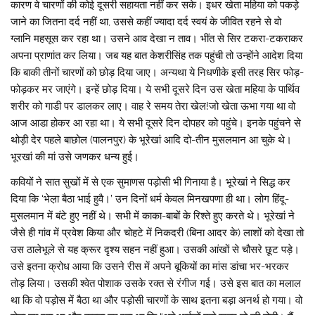
कारण वे चारणों की कोई दूसरी सहायता नहीं कर सके। इधर खेता महिया को पकड़े
जाने का जितना दर्द नहीं था, उससे कहीं ज्यादा दर्द स्वयं के जीवित रहने से वो
ग्लानि महसूस कर रहा था। उसने आव देखा न ताव। भींत से सिर टकरा-टकराकर
अपना प्राणांत कर लिया। जब यह बात केशरीसिंह तक पहुंची तो उन्होंने आदेश दिया
कि बाकी तीनों चारणों को छोड़ दिया जाए। अन्यथा ये निधणीके इसी तरह सिर फोड़-
फोड़कर मर जाएंगे। इन्हें छोड़ दिया। ये सभी दूसरे दिन उस खेता महिया के पार्थिव
शरीर को गाडी पर डालकर लाए। वाह रे समय तेरा खेल!जो खेता ऊभा गया था वो
आज आडा होकर आ रहा था। ये सभी दूसरे दिन दोपहर को पहुंचे। इनके पहुंचने से
थोड़ी देर पहले बाछोल (पालनपुर) के भूरेखां आदि दो-तीन मुसलमान आ चुके थे।
भूरखां की मां उसे जणकर धन्य हुई।
कवियों ने सात सुखों में से एक सुमाणस पड़ोसी भी गिनाया है। भूरेखां ने सिद्ध कर
दिया कि ‘भेल़ा बैठा भाई हुवै।’ उन दिनों धर्म केवल मिनखपणा ही था। लोग हिंदू-
मुसलमान में बंटे हुए नहीं थे। सभी में काका-बाबों के रिश्ते हुए करते थे। भूरेखां ने
जैसे ही गांव में प्रवेश किया और चोहटे में निकदरी (बिना आदर के) लाशों को देखा तो
उस ठालेभूले से यह क्रूर दृश्य सहन नहीं हुआ। उसकी आंखों से चौसरे छूट पड़े।
उसे इतना क्रोध आया कि उसने रीस में अपने बूकियों का मांस डांचा भर-भरकर
तोड़ लिया। उसकी श्वेत पोशाक उसके रक्त से रंगीज गई। उसे इस बात का मलाल
था कि वो पड़ोस में बैठा था और पड़ोसी चारणों के साथ इतना बड़ा अनर्थ हो गया। वो