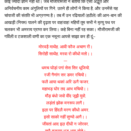
कोई ज्यादा ज्ञान नहीं था। जब मौजीरामजी ने बताया कि ऐसा अद्भुत और
अनिर्वचनीय काम अंगुलियों पर गिने, उतने ही लोगों ने किया है, और उनमेंसे यह
चांपाजी की संतति भी अग्रगण्य है। तब मैं उन रढियालों (हठीले) की आन-बान की
आखड़ी (नियम) पालने की दृढ़ता पर वाह!वाह! महियों तुम सभी ने मृत्यु पथ पर
चलकर भी अमरत्व प्राप्त कर लिया। कहे बिना नहीं रह सका। मौजीरामजी की
गर्विली व टकशाली वाणी का एक नमूना आपसे साझा कर ही दूं–
मोरवड़ै माथैह, आवी फौज अचाण री।
सिरोही साथैह, मरवा रो कीधो मतो।।
—
धमच घोड़ां पगां सेस सिर धूजियो,
रजी गैणांग सर डमर रचियो।
फलै आया थकां अरि ऊगै फजर,
महाभड़ घोर तद आभ मचियो।।
मौड़ बंधो जवो वींद जूझै मुवो,
लड़ंतां झोक मनरूप लागै।
इल़ा पर हिंदलै मरण कीधो अमर,
इसो साको नहीं सुण्यो आगै।।
जीवतां आद इल़ दीधी न जोरवर,