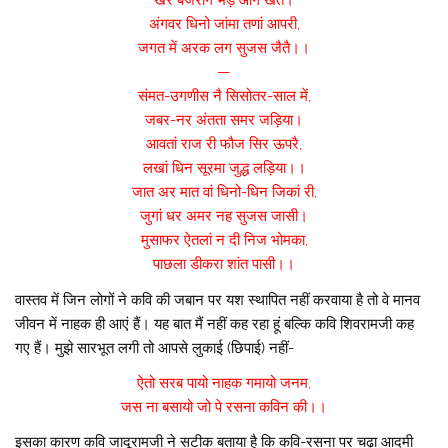
खरै बजराग भड़ आग खेते।
अंगवर धिनो जांमा तणां आपरी,
जगत में अरक लग सुजस जैतै।।
—
संमत-उगणीस नै सिसोतर-साल में,
जबर-नर अंतता समर जड़िया।
आवतां राज री फौज सिर ऊपरै,
लखां धिन सूरमा जुद्ध लड़िया।।
जात अर मात वां धिनो-धिन जिकां री,
जुगां धर अमर नह सुजस जासी।
मुसाफर ऐतलां न दी निज भोमका,
पाछला डीकरा शांत पासी।।
वास्तव में जिन लोगों ने कवि की जबान पर यश स्थापित नहीं करवाया है तो वे मानव
जीवन में नाहक ही आएं हैं। यह बात मैं नहीं कह रहा हूं बल्कि कवि शिवरामजी कह
गए हैं। मुझे सारभूत लगी तो आपसे लुकाई (छिपाई) नहीं-
ऐतो सरब पायो नाहक गमायो जनम,
जस ना बसायो जो पे रसना कविन की।।
इसका कारण कवि जादूरामजी ने सटीक बताया है कि कवि-रसना पर चढ़ा आदमी