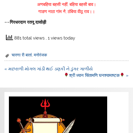
अणबहिया बहसी नहीं, बहिया बहसी बाव।
गाडण नाठा गांम नै, ठंबिया वीठू राव।।
~~गिरधरदान रतनू दासोड़ी
881 total views
, 1 views today
चारणा री बातां
,
मनोरंजक
Post
« મછરાળી મોગલ ગાંડી થઈ ડણકી ને ડુંગર ગાળીયે
navigation
श्री ध्यान चिंतामणि घनश्यामाष्टक
»