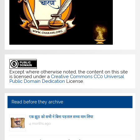
Except where otherwise noted, the content on this site
is licensed under a
Creative Commons CC0 Universal
Public Domain Dedication
License.
Read before they archive
एक झूठ को सभी ने बिना पड़ताल सच्च मान लिया
4 months ago