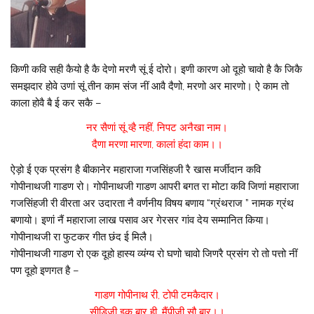
किणी कवि सही कैयो है कै देणो मरणै सूं ई दोरो। इणी कारण ओ दूहो चावो है कै जिकै
समझदार होवे उणां सूं तीन काम संज नीं आवै दैणो, मरणो अर मारणो। ऐ काम तो
काला होवै बै ई कर सकै –
नर सैणां सूं व्है नहीं, निपट अनैखा नाम।
दैणा मरणा मारणा, कालां हंदा काम।।
ऐड़ो ई एक प्रसंग है बीकानेर महाराजा गजसिंहजी रै खास मर्जीदान कवि
गोपीनाथजी गाडण रो। गोपीनाथजी गाडण आपरी बगत रा मोटा कवि जिणां महाराजा
गजसिंहजी री वीरता अर उदारता नै वर्णनीय विषय बणाय “ग्रंथराज ” नामक ग्रंथ
बणायो। इणां नैं महाराजा लाख पसाव अर गेरसर गांव देय सम्मानित किया।
गोपीनाथजी रा फुटकर गीत छंद ई मिलै।
गोपीनाथजी गाडण रो एक दूहो हास्य व्यंग्य रो घणो चावो जिणरै प्रसंग रो तो पत्तो नीं
पण दूहो इणगत है –
गाडण गोपीनाथ री, टोपी टमकैदार।
सीड़िजी इक बार ही, मैंपीजी सौ बार।।