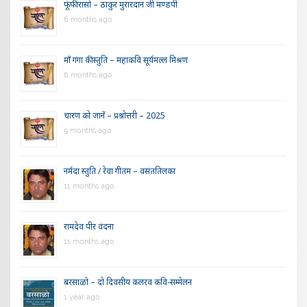
फूंफी रासो – ठाकुर मुरारदान जी मण्डपी
6 months ago
माँ गंगा की स्तुति – महाकवि सूर्यमल्ल मिश्रण
6 months ago
चारण को जानें – प्रश्नोत्तरी – 2025
9 months ago
नर्मदा स्तुति / रेवा गीतम – वसंततिलका
11 months ago
रामदेव पीर वंदना
11 months ago
बरसाळो – दो दिवसीय कलरव कवि-सम्मेलन
1 year ago