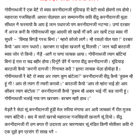
गोपीनाथजी रै एक बेटै रो ब्याव करनीदानजी मुंदियाड़ री बेटी साथै होवणो तय होयो।
महाराजा गजसिंहजी, आपरा पोल़पात अर सम्माननीय कवि वीठू करनीदानजी मूल़ा
सींथल नै फरमायो कै आप ई जान पधारजो पण करनीदानजी नटग्या। उणां दरबार
नैं अरज करी कै गोपीनाथजी सूम आदमी सो खर्चो नीं करै अर खर्चे टाल़ ब्याव नीं
सुधरै – “विमाह बिगड़ै गरथ बिनां।” म्हारो कोजो लागै। म्है रावल़ो पोल पात !” दरबार
कैयो “आप जान पधारो। खरचण रा पईसा खजानै सूं मिलसी।” जान चढी बारठजी
ब्याव जोर रो कियो। नैड़ै -आगै रा घणा जाचक आया। गोपीनाथजी त्याग बांटियां
बिनां ई रात रा चढ बहीर होया।दिनूंगै डेरै में फगत वीठू करनीदानजी। मूंदियाड़
बारठजी कैयो “करनी दानजी ! गिनायत कठै ? इतरा जाचक भेल़ा होयोड़ा है।
गोपीनाथजी रै बेटै रो ब्याव अर त्याग कुण बांटेला?” करनीदानजी वीठू कैयो “हुकम म्है
हूं नी ! आप तो त्याग री त्यारी करावो।” बारठजी कैयो “आप तो म्हांरा भाई हो! आप
कीकर त्याग बांटोला ?” करनीदानजी कैयो “हुकम म्है अबार भाई नीं, बड जानी हूं।
गोपीनाथजी भलांई गया पण खरचण- बरचण म्हारै हाथ।”
मेड़तै रै सेठां सूं करनीदानजी हूंडी मेल रुपिया मंगाया अर आयै जाचकां नैं रीत मुजब
त्याग बांटियो। बाद में सारो खरचो महाराजा गजसिंहजी खजानै सूं दियो। वीठू
करनीदानजी री उण बगत री उदारता अर चारणाचार सूं मंडित किणी मोतीसर कवि रो
एक दूहो इण प्रसंग री साख भरै –