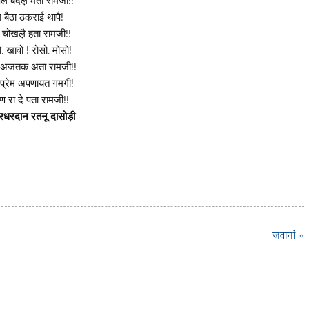
ल बदल़ै मता रामजी!!
 बैठा ठकराई थापै!
 चोखल़ै हता रामजी!!
, खावो ! रोसो, मोसो!
 अजतक अता रामजी!!
, प्रेम अपणायत गमगी!
 रा दे पता रामजी!!
रधरदान रतनू दासोड़ी
जवानां »