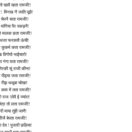
ो खावै खता रामजी!!
, मिनख नै जाति पूछै!
 चेपनै सता रामजी!!
 मांगिया पैर पकड़नै!
ो मालक छता रामजी!!
म धजा फरकावै ऊंची!
ा कुकर्म कता रामजी!!
ख विगोयो भाईचारो!
़प गंगा घता रामजी!!
मिरकी सूं राजी कीना!
 पीढ्या जता रामजी!!
वै रीझ थथूबा चोखा!
काम में तता रामजी!!
रो राज !लेवै ई ज्यांरा!
त्र तो लता रामजी!!
री माया तुंही जाणै!
जीजै बेपता रामजी!!
ा देव ! पुजारी छल़िया!