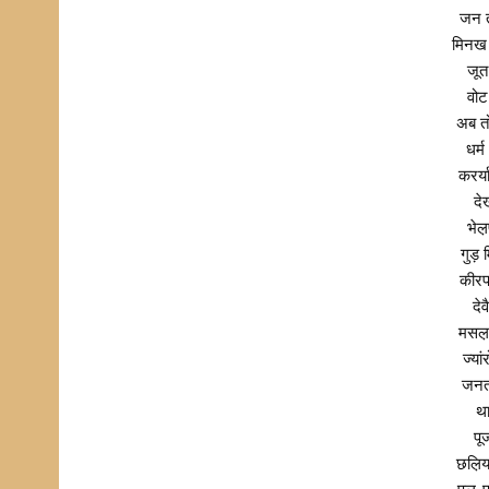
जन त
मिनख !
जूत
वोट
अब त
धर्
करर्य
दे
भेल
गुड़ 
कीरप
दे
मसल़ 
ज्यां
जनतं
था
पू
छल़िय