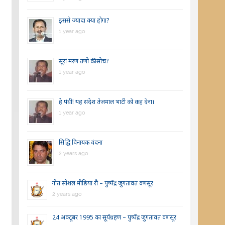
इससे ज्यादा क्या होगा?
1 year ago
सूरां मरण तणो की सोच?
1 year ago
हे पंथी! यह संदेश तेजमाल भाटी को कह देना।
1 year ago
सिद्धि विनायक वंदना
2 years ago
गीत सोशल मीडिया रौ – पुष्पेंद्र जुगतावत वणसूर
2 years ago
24 अक्टूबर 1995 का सूर्यग्रहण – पुष्पेंद्र जुगतावत वणसूर