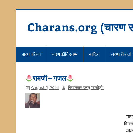
Skip
to
content
Charans.org (चारण स
चारण परिचय
चारण कीर्ति स्तम्भ
साहित्य
चारणा री बातां
रामजी – गजल
August 3, 2016
गिरधरदान रतनू "दासोड़ी"
मत 
मिनख 
लोकत