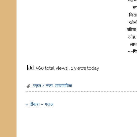
पल-प
ठग
जिता
खोसो
पढिया
स्नेह
लाधण
~~गि
560 total views
, 1 views today
गज़ल / नज्म
,
समसामयिक
Post
« दीकरा – गज़ल
navigation