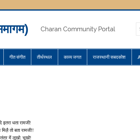
मागम)
Charan Community Portal
गीत संगीत
तीर्थस्थल
काव्य जगत
राजस्थानी सबदकोश
दे इतरा धता रामजी!
मिल़ै तो बता रामजी!!
ंत्र में लूखो, भूखो!