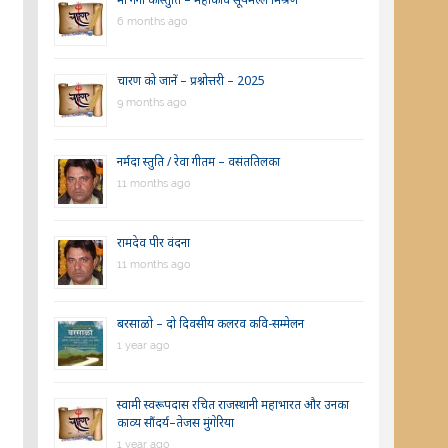
6 months ago
चारण को जानें – प्रश्नोत्तरी – 2025
9 months ago
नर्मदा स्तुति / रेवा गीतम – वसंततिलका
11 months ago
रामदेव पीर वंदना
11 months ago
बरसाळो – दो दिवसीय कलरव कवि-सम्मेलन
1 year ago
स्वामी स्वरूपदास रचित राजस्थानी महाभारत और उनका
काव्य सौंदर्य–तेजस मुंगेरिया
1 year ago