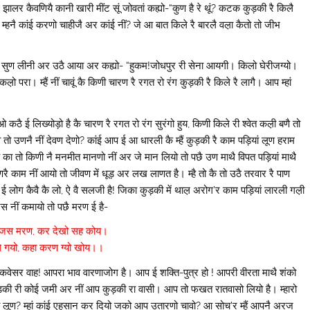
 झालर कैवणियै कानी खारी मींट सूं जोवतां कह्यो-“कुण है रे थूं? कटक कुड़की रै किलै
ैलो कै म्हनै कांई करणो चाहीजै अर कांई नीं? जे आ बात किले रै बारलै वल़ा कैतो तो जीभ
 सुण लीनी अर उठै आया अर कह्यो- “हुकम!जोधपुर री सेना आयगी। किलो घेरीजग्यो।
ल़ो परा। म्हैं नीं चावूं कै किणी चारण रै रगत रो रंग कुड़की रै किले रै लागै। आप म्हां
 कठै ई लिख्योड़ो है कै चारण रै रगत रो रंग सुरंगो हुय, किणी किले री श्वेत कल़ी बणै तो
ो उणनै नीं देवण देणो? कांई आप ई आ धारली कै म्हैं कुड़की रै काम पड़ियां लूण हराम
है का तो किणी नै मनमीत मानणो नीं अर जे मान लियो तो पछै उण माथै विपत पड़ियां माथै
उणरै काम नीं आयो तो जीवण में धूड़ अर लख लाणत है। म्है तो कै तो उठै तरवार रै पाण
 ई लोग कैवै कै लो, ऐ वै सलजी है! जिका कुड़की में थाल़ अरोग’र काम पड़ियां लारली गल़ी
जस नीं कमायो तो पछै मरण ई है-
स मरण, कर देखो सह कोय।
े गयो, कहा करण ग्यो खोय।।
! कवेसर वाह! आपरा भाव वारणाजोग है। आप ई शक्ति-पुत्र हो ! आपरी वीरता माथै शंको
 कनै कुड़की री कोई जमी अर नीं आप कुड़की रा वासी। आप तो फखत रातवासो लियो है। म्हारो
कैड़ो लूण? म्हां कांई एहसान कर दियो जको आप उतारणो चावो? आ सोच’र म्हैं आपनै अरज