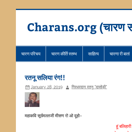
Skip
to
content
Charans.org (चारण स
चारण परिचय
चारण कीर्ति स्तम्भ
साहित्य
चारणा री बातां
रतनू सलिया रंग!!
January 28, 2019
गिरधरदान रतनू "दासोड़ी"
महाकवि सूर्यमल्लजी मीसण रो ओ दूहो–
हूं बलिहार