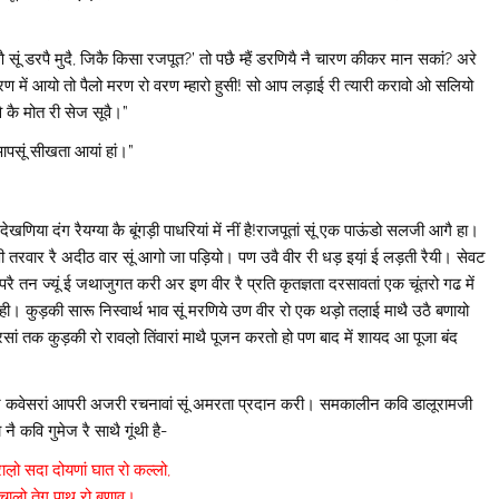
मरणै सूं डरपै मुदै, जिकै किसा रजपूत?’ तो पछै म्हैं डरणियै नै चारण कीकर मान सकां? अरे
 शरण में आयो तो पैलो मरण रो वरण म्हारो हुसी! सो आप लड़ाई री त्यारी करावो ओ सलियो
वै कै मोत री सेज सूवै।”
आपसूं सीखता आयां हां।”
दंग रैयग्या कै बूंगड़ी पाधरियां में नीं है!राजपूतां सूं एक पाऊंडो सलजी आगै हा।
 तरवार रै अदीठ वार सूं आगो जा पड़ियो। पण उवै वीर री धड़ इया़ं ई लड़ती रैयी। सेवट
ै तन ज्यूं ई जथाजुगत करी अर इण वीर रै प्रति कृतज्ञता दरसावतां एक चूंतरो गढ में
ी। कुड़की सारू निस्वार्थ भाव सूं मरणिये उण वीर रो एक थड़ो तल़ाई माथै उठै बणायो
ं तक कुड़की रो रावल़ो तिंवारां माथै पूजन करतो हो पण बाद में शायद आ पूजा बंद
 कवेसरां आपरी अजरी रचनावां सूं अमरता प्रदान करी। समकालीन कवि डालूरामजी
 कवि गुमेज रै साथै गूंथी है-
ाल़ो सदा दोयणां घात रो कल्लो,
चाल़ो तेग पाथ रो बणाव।