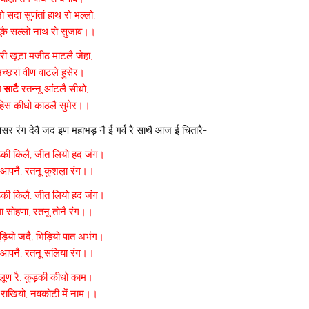
ो सदा सुणंतां हाथ रो भल्लो,
कै सल्लो नाथ रो सुजाव।।
री खूटा मजीठ माटलै जेहा,
च्छरां वीण वाटले हुसेर।
 साटै
रतन्नू आंटलै सीधो,
हेस कीधो कांठलै सुमेर।।
ै कवेसर रंग देवै जद इण महाभड़ नै ई गर्व रै साथै आज ई चितारै-
की किलै, जीत लियो हद जंग।
ा आपनै, रतनू कुशल़ा रंग।।
की किलै, जीत लियो हद जंग।
ा सोहणा, रतनू तोनै रंग।।
ुड़ियो जदै, भिड़ियो पात अभंग।
ा आपनै, रतनू सलिया रंग।।
 लूण रै, कुड़की कीधो काम।
 राखियो, नवकोटी में नाम।।