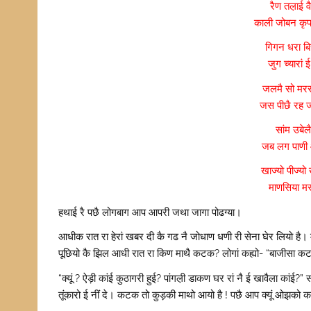
रैण तल़ाई
काली जोबन कृ
गिगन धरा बि
जुग च्यारां
जलमै सो मरस
जस पीछै रह 
सांम उबेल
जब लग पाणी
खाज्यो पीज्य
माणसिया मर
हथाई रै पछै लोगबाग आप आपरी जथा जागा पोढग्या।
आधीक रात रा हेरां खबर दी कै गढ नै जोधाण धणी री सेना घेर लियो है
पूछियो कै झिल आधी रात रा किण माथै कटक? लोगां कह्यो- “बाजीसा कटक 
“क्यूं ? ऐड़ी कांई कुठागरी हुई? पांगल़ी डाकण घर रां नै ई खावैला कांई
तूंकारो ई नीं दे। कटक तो कुड़की माथो आयो है ! पछै आप क्यूं ओझको क