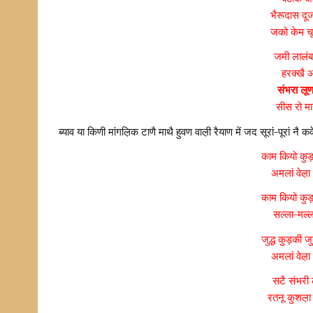
भैरूदास दूज
जको केम चू
जमी लालंब
हरक्खै अ
संभरा लूण
सीस रो मा
ब्याव या किणी मांगल़िक टाणै माथै हुवण वाल़ी रैयाण में जद सूरां-पूरां न
काम कियो कुड़
अमलां वेल़
काम कियो कुड़
सल्ला-मल्ल
जुद्ध कुड़की ज
अमलां वेल़
सटै संभरी
रतनू कुशल़ा