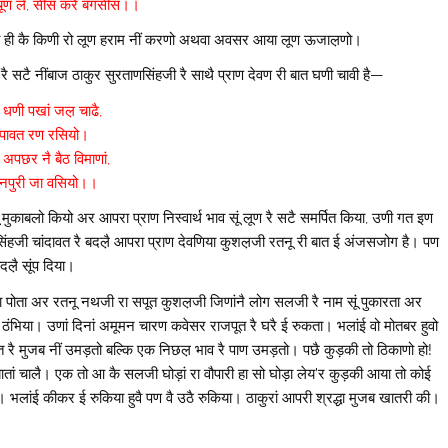
चूण ले, सीस करै बगसीस।।
ड़ी ही कै किणी रो लूण हराम नीं करणो अथवा अवसर आया लूण ऊजाल़णो।
ण रै सटै नींबाज ठाकुर सुरताणसिंहजी रै साथै प्राण देवण री बात घणी चावी है—
 धणी पखां जल़ चाढै,
ूपावत रण रसियो।
अपछर नै बैठ विमाणां,
नपुरी जा वसियो।।
सूं मुकाबलो कियो अर आपरा प्राण निस्वार्थ भाव सूं लूण रै सटै समर्पित किया, उणी गत इण
िंहजी चांदावत रै बदल़ै आपरा प्राण देवणिया कुशल़जी रतनू री बात ई अंजसजोग है। पण
़ै सूंप दिया।
रा पोता अर रतनू नथजी रा सपूत कुशल़जी जिणांनै लोग सलजी रै नाम सूं पुकारता अर
 ठंभिया। उणां दिनां अमूमन चारण कवेसर राजपूत रै घरै ई रुकता। भलांई वो मोतबर हुवो
लत रै मुजब नीं उमड़तो बल्कि एक निछल़ भाव रै पाण उमड़तो। पछै कुड़की तो ठिकाणो हो!
ातां चालै। एक तो आ कै सलजी घोड़ां रा वौपारी हा सो घोड़ा लेय’र कुड़की आया तो कोई
भलांई कीकर ई रुकिया हुवै पण वै उठै रुकिया। ठाकुरां आपरी श्रद्धा मुजब खातरी की।
–