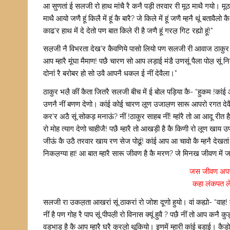
आ सुणतां ई सलजी रो हाथ मांचै रै कनै पड़ी तरवार री मूठ माथै गयो। मूठ
माथै आयो जणै हूं किलै में हूं कै बारै? जे किले में हूं जणै म्हनै थूं बताव
काढ’र हाथ में दे देतो पण बात किले री है जणै हूं गरल़ गिट रह्यो हूं!”
सल़जी नै विभरता देख’र कैवणिये पासो लियो पण सलजी री आवाज ठाकुर
आप म्हारै मूंघा मैमाण! पछै चारण सो आप लड़ाई मंडै उणसूं पैला पोल़ सूं निक
दोनां रै बरोबर हो सो उवै आपनै धकल ई नीं देवैला।”
ठाकुर भल़ै कीं कैता जितरै सलजी बीच में ई बोल पड़िया कै- “हुकम !कांई ओ
उणनै नीं बणण देणो। कांई कोई चारण लूण उजाल़ण सारू आपरो रगत देवै त
कर’र अठै सूं सोकड़ मनाऊं? नीं !ठाकुर साहब नीं! म्हांरै तो आ आदू रीत 
रो मोह त्याग देणो चाहीजै! पछै म्हारै तो आखड़ी है कै किणी रो लूण खाय 
जीऊं कै उठै तरवार खाय रण सेज पोढूं! कांई आप आ चावो कै म्हनै देखतां
निकल़ग्या हा! आ बात म्हारै सारू जीवण है कै मरण? जे मिनख जीवण में 
जस जीवण अपज
कहा लंकपत ल
सलजी रा उकल़ता आखरां सूं ठाकरां रो जोश दूणो हुयो। वां कह्यो- “वाह
नीं है पण गोह रै पाप सूं पीपल़ी रो विनास क्यूं हुवै ? पछै नीं तो आप
वडभाड है कै आप म्हारै घरै कुरल़ो थूकियो। इणमें म्हारी कांई बडाई। 