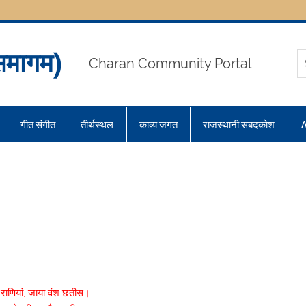
मागम)
Charan Community Portal
गीत संगीत
तीर्थस्थल
काव्य जगत
राजस्थानी सबदकोश
ी राणियां, जाया वंश छतीस।