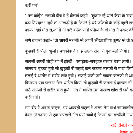
करी पण”
“..पण कांई?” सलजी बीच में ई बोलतां कह्यो- “हुकम! म्हैं थांनै कैवां कै ‘
बडा सिरदार ! म्हारै तो आखड़ी है कै जिणरै ई घरै रुकियो कै कोई म्हारी
कायरां दांई मोत सूं कानो नीं करै बल्कि पानो पड़ियां कै तो मोत नै डकर दे
जणै ठाकरां कह्यो- “तो आपरी मरजी! म्हे आपनै सीखावणिया कुण? म्हे तो 
कुड़की री पोल़ा खुली। बचकोक वीरां झालएक सेना रो मुकाबलो कियो।
सलजी आपरी घोड़ी रण में झोकी। सपड़ाक-सपड़ाक तरवार बैवण लागी। देखणिया 
जोरदार भूटको हुयो सो कुड़की री तल़ाई कनै जावतां सलजी रो माथो किणी
तल़ाई रै आगोर में शरीर शांत हुयो। लड़ाई रुकी जणै ठाकरां सलजी री आपर
चिणाय’र एक पाखाण सिर थापित कियो, तो कुड़की री जनता ई कृतघ्न नीं ह
जठै सलजी रो शरीर शांत हुयो। गढ में थापित उण पाखाण शीश री घणै वरसा
करीजगी।
उण वीर रै अदम्य साहस, अर आखड़ी पाल़ण रै अडग नेम माथै समकालीन
देवल (नेतड़ास) रो एक संपखरो गीत घणो चावो है जिणमें इण गरवीली गाथा नै
राड़ै दीसतो कर
बेठाक अ