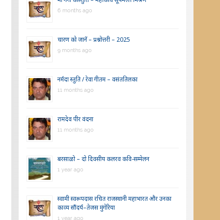
6 months ago
चारण को जानें – प्रश्नोत्तरी – 2025
9 months ago
नर्मदा स्तुति / रेवा गीतम – वसंततिलका
11 months ago
रामदेव पीर वंदना
11 months ago
बरसाळो – दो दिवसीय कलरव कवि-सम्मेलन
1 year ago
स्वामी स्वरूपदास रचित राजस्थानी महाभारत और उनका
काव्य सौंदर्य–तेजस मुंगेरिया
1 year ago