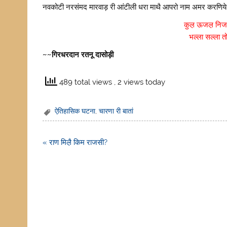
नवकोटी नरसंमद मारवाड़ री आंटीली धरा माथै आपरो नाम अमर करणिये उण
कुल़ ऊजल़ निज 
भल्ला सल्ला त
~~गिरधरदान रतनू दासोड़ी
489 total views
, 2 views today
ऐतिहासिक घटना
,
चारणा री बातां
Post
« राण मिल़ै किम राजसी?
navigation