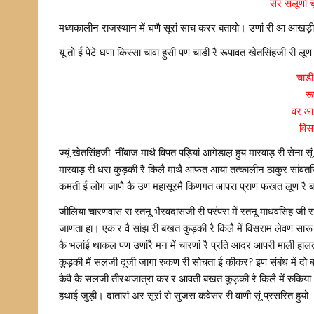
सेर सलूणो 
मध्यकालीन राजस्थान में घणै सूरां साच करर बतायो। उणां री आ आख
यूं तो ई पेटे घणा किस्सा चावा हुसी पण चाडी रै रूपावत खेतसिंहजी री लू
चाडी
र
वर आ 
विस
ज्यूं खेतसिंहजी, नींबाज माथै विपत पड़ियां आगेडाल़ हुय मारवाड़ री सेना 
मारवाड़ री धरा कुड़की रै किलै माथै आफत आयां तत्कालीन ठाकुर सांवतस
कमती ई लोग जाणै कै उण महासूरमै किणगत आपरा प्राण फखत लूण रै बदल
जीलिया चारणवास रा रतनू भैरवदासजी री परंपरा में रतनू माधवसिंह जी 
जाणता हा। एक’र वै सांझ री बखत कुड़की रै किलै में विसराम लेवण सारू
कै भलांई थाकल पण उणांरै मन में चारणां रै प्रति आदर आपरी माली हा
कुड़की में सलजी दूजी जागा रुकण री सोचता ई कीकर? इण संबंध में दो ब
कैवै कै सलजी तीरथजात्रा कर’र आवती बखत कुड़की रै किलै में रुकिया। 
हथाई जुड़ी। दातारां अर सूरां रो सुजस कवेसर री वाणी सूं प्रसरित हुयो