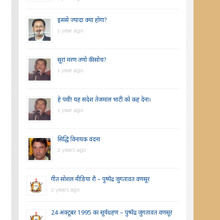
इससे ज्यादा क्या होगा?
1 year ago
सूरां मरण तणो की सोच?
1 year ago
हे पंथी! यह संदेश तेजमाल भाटी को कह देना।
1 year ago
सिद्धि विनायक वंदना
2 years ago
गीत सोशल मीडिया रौ – पुष्पेंद्र जुगतावत वणसूर
2 years ago
24 अक्टूबर 1995 का सूर्यग्रहण – पुष्पेंद्र जुगतावत वणसूर