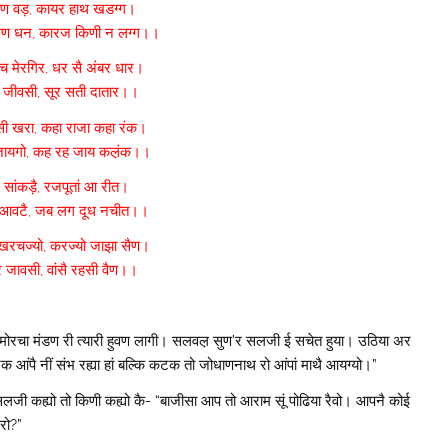
 वैण वड़, कायर हाथ खडग्ग।
पण धन, कारज किणी न लग्ग।।
च मेरगिर, धर सै अंबर धार।
 ई जीवसी, सूर सती दातार।।
ी खरा, कहा राजा कहा रंक।
जायगो, कह रह जाय कल़ंक।।
ै सांकड़ै, रजपूतां आ रीत।
 आवटै, जब लग दूध नचीत।।
ो खरचज्यो, करज्यो जाझा सैण।
 जावसी, वांसै रहसी वैण।।
। मोरचा मंडण री त्यारी हुवण लागी। सलवल़ सुण’र सलजी ई सचेत हुया। उठिया अर
आंपै नीं संभ रह्या हां बल्कि कटक तो जोधाणनाथ रो आंपां माथै आयग्यो।”
?” सलजी कह्यो तो किणी कह्यो कै- “बाजीसा आप तो आराम सूं पोढिया रैवो। आपनै कोई
रो?”