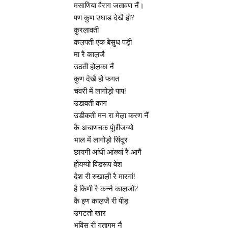
मसाणिया वैराग जतावण नैं।
पण कुण उघाड देखै हो?
कुरल़ावती
कल़पती एक बेसुध पड़ी
मा रै काल़जै
उठती होल़का नैं
कुण देखै हो फगत
चंवरी में लागोड़ो पाप!
उडावती काग
उडीकती मन रा मेल़ा करण नैं
कै अचाणचक पूंछीजग्यो
भाल में लागोड़ो सिंदूर
छायगी आंधी आंख्यां रै आगै
होयग्यो विडरूप वेश
देश री रुखाल़ी रै मारगां!
है किणी रै कन्नै काल़जो?
कै इण काल़जै री पीड़
उगटतो खार
भविस री गतागम नै