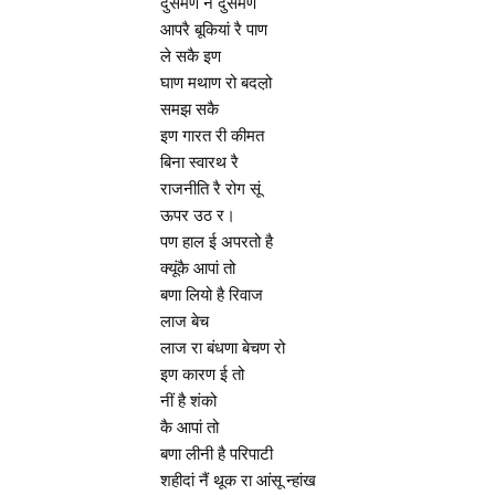
दुसमण नै दुसमण
आपरै बूकियां रै पाण
ले सकै इण
घाण मथाण रो बदल़ो
समझ सकै
इण गारत री कीमत
बिना स्वारथ रै
राजनीति रै रोग सूं
ऊपर उठ र।
पण हाल ई अपरतो है
क्यूंकै आपां तो
बणा लियो है रिवाज
लाज बेच
लाज रा बंधणा बेचण रो
इण कारण ई तो
नीं है शंको
कै आपां तो
बणा लीनी है परिपाटी
शहीदां नैं थूक रा आंसू न्हांख