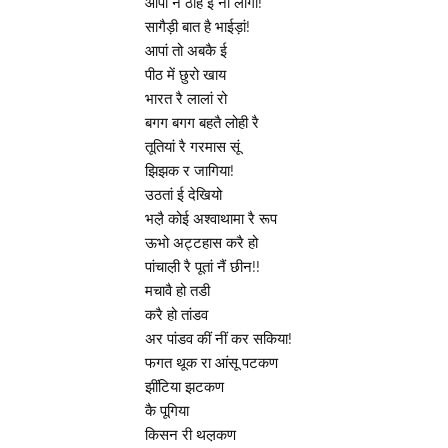
आपां नैं ठाह ई नीं लागो!
सागैड़ी बात है भाईड़ां!
आपां तो अबकै ई
पीठ में छुरो खाय
भारत रै लालां रो
बगग बगग बहतै लोही रै
तूतियां रै गरमास सूं
झिझक र जागिया!
उठतां ई देखियो
भल़ै कोई अश्वाथामा रै रूप
ऊभो अट्टहास करै हो
पांचाल़ी रै पूतां नैं छीन!!
मचावै हो तडी
करै हो तांडव
अर पांडव कीं नीं कर सकिया!
फगत थूक रा आंसू पटकण
झींटिया झटकण
कै पूगिया
किसन री थल़कण