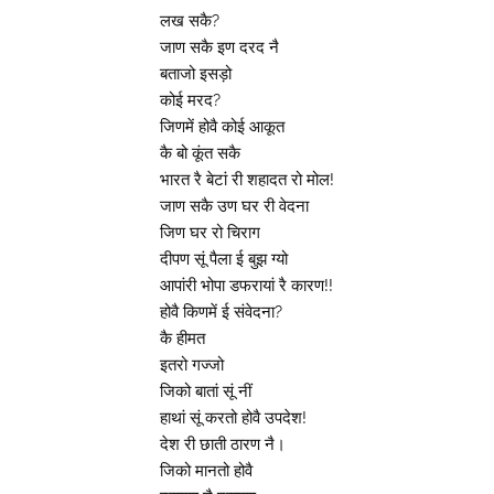
लख सकै?
जाण सकै इण दरद नै
बताजो इसड़ो
कोई मरद?
जिणमें होवै कोई आकूत
कै बो कूंत सकै
भारत रै बेटां री शहादत रो मोल!
जाण सकै उण घर री वेदना
जिण घर रो चिराग
दीपण सूं पैला ई बुझ ग्यो
आपांरी भोपा डफरायां रै कारण!!
होवै किणमें ई संवेदना?
कै हीमत
इतरो गज्जो
जिको बातां सूं नीं
हाथां सूं करतो होवै उपदेश!
देश री छाती ठारण नै।
जिको मानतो होवै