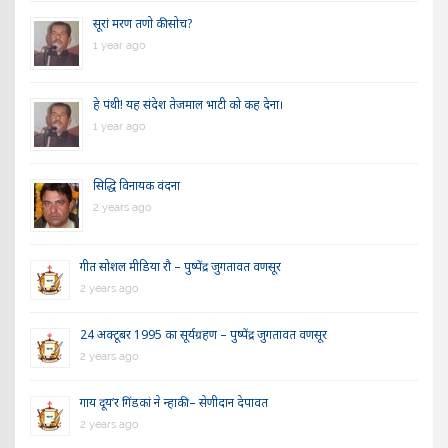
सूरां मरण तणो की सोच?
1 year ago
हे पंथी! यह संदेश तेजमाल भाटी को कह देना।
1 year ago
सिद्धि विनायक वंदना
2 years ago
गीत सोशल मीडिया रौ – पुष्पेंद्र जुगतावत वणसूर
2 years ago
24 अक्टूबर 1995 का सूर्यग्रहण – पुष्पेंद्र जुगतावत वणसूर
2 years ago
गाय दूय’र गिंडकां ने न्हाकी – सेणीदान देपावत
2 years ago