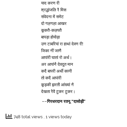
याद करण री
श्रद्धांजलि रै मिस
संवेदना में समेट
दो गल़गल़ा आखर
कूकतै-कल़पतै
बापड़ा होयोड़ा
उण टाबरियां रा हाथां देवण री!
जिका नीं जाणै
आपांरी घातां रो अर्थ।
अर आपांनै देवदूत मान
कदै बापरी अर्थी कानी
तो कदै आपांरी
कूड़की झरती आंख्यां नै
देखता रैवै टुकर टुकर।
~~गिरधरदान रतनू “दासोड़ी”
748 total views
, 1 views today