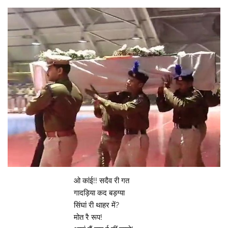
ओ कांई!! सदैव री गत
गादड़िया कद बड़ग्या
सिंघां री थाहर में?
मोत रै रूप!