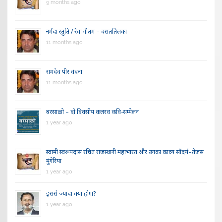
9 months ago
नर्मदा स्तुति / रेवा गीतम – वसंततिलका
11 months ago
रामदेव पीर वंदना
11 months ago
बरसाळो – दो दिवसीय कलरव कवि-सम्मेलन
1 year ago
स्वामी स्वरूपदास रचित राजस्थानी महाभारत और उनका काव्य सौंदर्य–तेजस
मुंगेरिया
1 year ago
इससे ज्यादा क्या होगा?
1 year ago