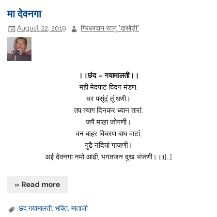
मा देवनगा
August 22, 2019
गिरधरदान रतनू "दासोड़ी"
।।छंद – गयामालती।।
मही मेदपाटं विदग मंडण,
धर पसूंदं तूं धणी।
तप त्याग दिनकर ध्यान तारां,
जपै माल़ा जोगणी।
वन बाहर विचरण बाघ वाटां,
गुढै नदियां गाजणी।
अई देवनगा नमो आढी, भगतजन दुख भंजणी।।1[…]
» Read more
छंद गयामालती
,
भक्ति
,
माताजी