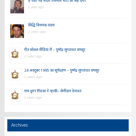
हे पंथी! यह संदेश तेजमाल भाटी को कह देना।
1 year ago
सिद्धि विनायक वंदना
2 years ago
गीत सोशल मीडिया रौ – पुष्पेंद्र जुगतावत वणसूर
2 years ago
24 अक्टूबर 1995 का सूर्यग्रहण – पुष्पेंद्र जुगतावत वणसूर
2 years ago
गाय दूय’र गिंडकां ने न्हाकी – सेणीदान देपावत
2 years ago
Archives