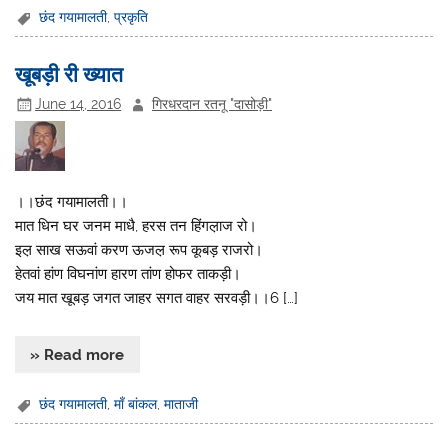
छंद गयामालती
,
प्रकृति
खूबड़ी री ख्यात
June 14, 2016
गिरधरदान रतनू "दासोड़ी"
।।छंद गयामालती।।
मात धिन घर जनम माधै, हरस तन हिंगल़ाज रो।
इल़ साख सऊवां करण ऊजल़ रूप कूबड़ राजरो।
हेतवां हांण विघनांण हारण तांण होफर ताकड़ी।
जय मात खूबड़ जगत जाहर सगत वाहर सरवड़ी।।6 […]
» Read more
छंद गयामालती
,
माँ बांकल
,
माताजी