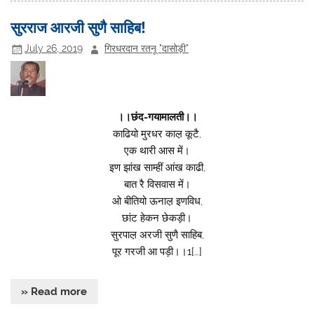
सुरराज आरजी सुणै साहिब!
July 26, 2019
गिरधरदान रतनू "दासोड़ी"
।।छंद-गयामालती।।
काढियो मुरधर काल़ कूटै,
एक थारी आस में।
इण झांख साम्हीं आंख काढी,
बात रै विसवास में।
ओ बीतियो ऊनाल़ इणविध,
छांट हेकन छेकड़ी।
सुरपाल़ अरजी सुणै साहिब,
पूर गरजी आ पड़ी।।1[…]
» Read more