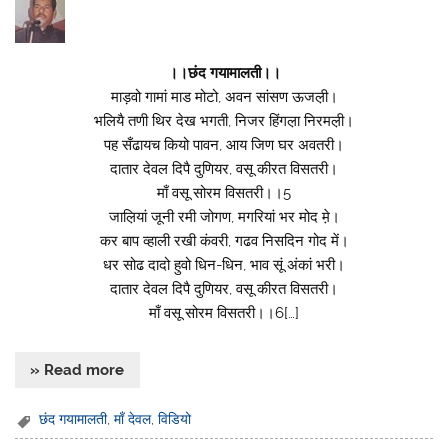
।।छंद गयामालती।।
माड़वो गामां माड मोटो, अवन सांसण ऊजल़ी।
भलियै तणी थिर देख भगती, निजर हिंगल़ा निरमल़ी।
पह सँढायच कियो पावन, आय जिण घर अवतरी।
दातार देवल दिपै दुणियर, वसू कीरत विसतरी।
माँ वसू सोरम विसतरी।।5
जाल़ियां जूनी रमी जोगण, मगरियां भर मोद म़े।
कर बाप व्हाली रखी कंवरी, गढव निसदिन गोद में।
धर सोढ दादो हुवो धिन-धिन, भाव सूं अंकां भरी।
दातार देवल दिपै दुणियर, वसू कीरत विसतरी।
माँ वसू सोरम विसतरी।।6[…]
» Read more
छंद गयामालती
,
माँ देवल
,
विडियो