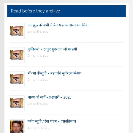
Read before they archive
एक झूठ को सभी ने बिना पड़ताल सच्च मान लिया
4 months ago
फूंफी रासो – ठाकुर मुरारदान जी मण्डपी
6 months ago
माँ गंगा की स्तुति – महाकवि सूर्यमल्ल मिश्रण
6 months ago
चारण को जानें – प्रश्नोत्तरी – 2025
9 months ago
नर्मदा स्तुति / रेवा गीतम – वसंततिलका
11 months ago