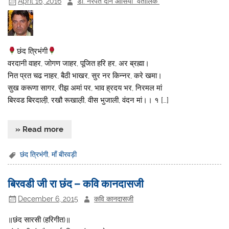
April 16, 2016
डॉ. नरपत दान आसिया "वैतालिक"
छंद त्रिभंगी
वरदानी वाहर, जोगण जाहर, पूजित हरि हर, अर ब्रह्मा।
नित प्रत चढ नाहर, बैठी भाखर, सुर नर किन्नर, करे खमा।
सुख करूणा सागर, रीझ अमां पर, भाव ह्रदय भर, निरमल मां
बिरवड बिरदाली़, रखौ रूखाल़ी, वीस भुजाली, वंदन मां।। १ […]
» Read more
छंद त्रिभंगी
,
माँ बीरवड़ी
बिरवडी जी रा छंद – कवि कानदासजी
December 6, 2015
कवि कानदासजी
॥छंद सारसी (हरिगीत)॥