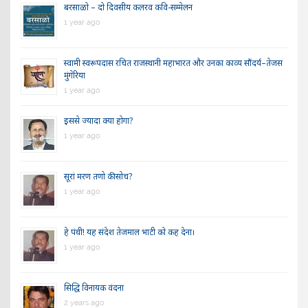
बरसाळो – दो दिवसीय कलरव कवि-सम्मेलन
1 year ago
स्वामी स्वरूपदास रचित राजस्थानी महाभारत और उनका काव्य सौंदर्य–तेजस
मुंगेरिया
1 year ago
इससे ज्यादा क्या होगा?
1 year ago
सूरां मरण तणो की सोच?
1 year ago
हे पंथी! यह संदेश तेजमाल भाटी को कह देना।
1 year ago
सिद्धि विनायक वंदना
2 years ago