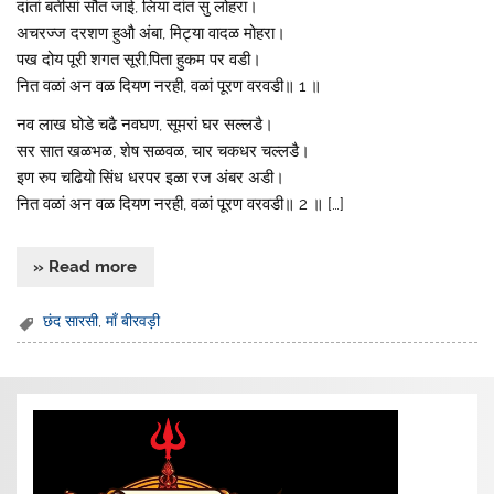
दांतां बतीसां सौत जाई, लिया दांत सु लोहरा।
अचरज्ज दरशण हुऔ अंबा, मिट्या वादळ मोहरा।
पख दोय पूरी शगत सूरी,पिता हुकम पर वडी।
नित वळां अन वळ दियण नरही, वळां पूरण वरवडी॥ 1 ॥
नव लाख घोडे चढै नवघण, सूमरां घर सल्लडै।
सर सात खळभळ, शेष सळवळ, चार चकधर चल्लडै।
इण रुप चढियो सिंध धरपर इळा रज अंबर अडी।
नित वळां अन वळ दियण नरही, वळां पूरण वरवडी॥ 2 ॥ […]
» Read more
छंद सारसी
,
माँ बीरवड़ी