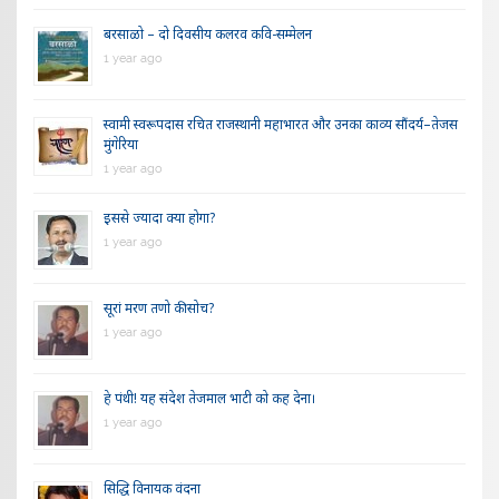
बरसाळो – दो दिवसीय कलरव कवि-सम्मेलन
1 year ago
स्वामी स्वरूपदास रचित राजस्थानी महाभारत और उनका काव्य सौंदर्य–तेजस
मुंगेरिया
1 year ago
इससे ज्यादा क्या होगा?
1 year ago
सूरां मरण तणो की सोच?
1 year ago
हे पंथी! यह संदेश तेजमाल भाटी को कह देना।
1 year ago
सिद्धि विनायक वंदना