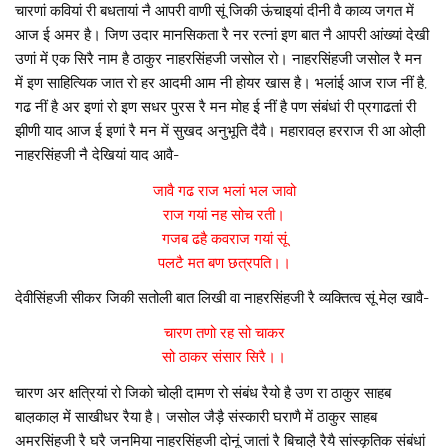
चारणां कवियां री बधतायां नै आपरी वाणी सूं जिकी ऊंचाइयां दीनी वै काव्य जगत में
आज ई अमर है। जिण उदार मानसिकता रै नर रत्नां इण बात नै आपरी आंख्यां देखी
उणां में एक सिरै नाम है ठाकुर नाहरसिंहजी जसोल रो। नाहरसिंहजी जसोल रै मन
में इण साहित्यिक जात रो हर आदमी आम नी होयर खास है। भलांई आज राज नीं है,
गढ नीं है अर इणां रो इण सधर पुरस रै मन मोह ई नीं है पण संबंधां री प्रगाढतां री
झीणी याद आज ई इणां रै मन में सुखद अनुभूति दैवै। महारावल़ हरराज री आ ओल़ी
नाहरसिंहजी नै देखियां याद आवै-
जावै गढ राज भलां भल जावो
राज गयां नह सोच रती।
गजब ढहै कवराज गयां सूं
पलटै मत बण छत्रपति।।
देवीसिंहजी सीकर जिकी सतोली बात लिखी वा नाहरसिंहजी रै व्यक्तित्व सूं मेल़ खावै-
चारण तणो रह सो चाकर
सो ठाकर संसार सिरै।।
चारण अर क्षत्रियां रो जिको चोल़ी दामण रो संबंध रैयो है उण रा ठाकुर साहब
बाल़काल़ में साखीधर रैया है। जसोल जैड़ै संस्कारी घराणै में ठाकुर साहब
अमरसिंहजी रै घरै जनमिया नाहरसिंहजी दोनूं जातां रै बिचाल़ै रैयै सांस्कृतिक संबंधां