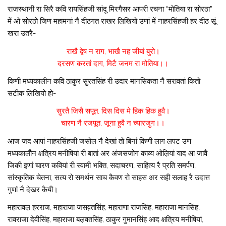
राजस्थानी रा सिरै कवि रायसिंहजी सांदू मिरगैसर आपरी रचना “मोतिया रा सोरठा”
में ओ सोरठो जिण महामनां नै दीठगत राखर लिखियो उणां में नाहरसिंहजी हर दीठ सूं
खरा उतरै-
राखै द्वेष न राग, भाखै नह जीबां बुरो।
दरसण करतां दाग, मिटै जनम रा मोतिया।।
किणी मध्यकालीन कवि ठाकुर सुरतसिंह री उदार मानसिकता नै सरावतां कितो
सटीक लिखियो हो-
सुरतै जिसै सपूत, दिस दिस मे हिक हिक हुवै।
चारण नै रजपूत, जूना हुवै न च्यारजुग।।
आज जद आपां नाहरसिंहजी जसोल नै देखां तो बिनां किणी लाग लपट उण
मध्यकालीैन क्षत्रिय मनीषियां री बातां अर अंजसजोग काव्य ओल़ियां याद आ जावै
जिकी इणां चारण कवियां री स्वामी भक्ति, सदाचरण, साहित्य रै प्रति समर्पण,
सांस्कृतिक चेतना, सत्य रो समर्थन साच कैवण रो साहस अर सही सलाह रै उदात्त
गुणां नै देखर कैयी।
महारावल़ हरराज, महाराजा जसव़तसिंह, महाराणा राजसिंह, महाराजा मानसिंह,
रावराजा देवीसिंह, महाराजा बल़वतसिंह, ठाकुर गुमानसिंह आद क्षत्रिय मनीषियां,