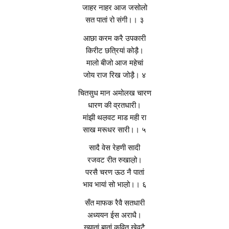
जाहर नाहर आज जसोलो
सत पातां रो संगी।। ३
आछा करम करै उपकारी
किरीट छत्रियां कोड़ै।
मालो बीजो आज महेचां
जोय राज रिख जोड़ै। ४
चितसुध मान अमोलख चारण
धारण की व्रतधारी।
मांझी थल़वट माड मही रा
साख मरूधर सारी।। ५
सादै वेस रेहणी सादी
रजवट रीत रुखाल़ो।
परसै चरण ऊठ नै पातां
भाव भायां सो भाल़ो।। ६
सँत माफक रैवै सतधारी
अध्ययन ईस अराधै।
ख्यातां बातां कवित खेवटै