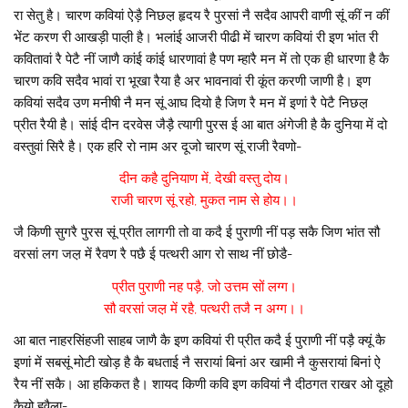
रा सेतु है। चारण कवियां ऐड़ै निछल़ हृदय रै पुरसां नै सदैव आपरी वाणी सूं कीं न कीं
भेंट करण री आखड़ी पाल़ी है। भलांई आजरी पीढी में चारण कवियां री इण भांत री
कवितावां रै पेटै नीं जाणै कांई कांई धारणावां है पण म्हारै मन में तो एक ही धारणा है कै
चारण कवि सदैव भावां रा भूखा रैया है अर भावनावां री कूंत करणी जाणी है। इण
कवियां सदैव उण मनीषी नै मन सूं आघ दियो है जिण रै मन में इणां रै पेटै निछल़
प्रीत रैयी है। सांई दीन दरवेस जैड़ै त्यागी पुरस ई आ बात अंगेजी है कै दुनिया में दो
वस्तुवां सिरै है। एक हरि रो नाम अर दूजो चारण सूं राजी रैवणो-
दीन कहै दुनियाण में, देखी वस्तु दोय।
राजी चारण सूं रहो, मुकत नाम से होय।।
जै किणी सुगरै पुरस सूं प्रीत लागगी तो वा कदै ई पुराणी नीं पड़ सकै जिण भांत सौ
वरसां लग जल़ में रैवण रै पछै ई पत्थरी आग रो साथ नीं छोडै-
प्रीत पुराणी नह पड़ै, जो उत्तम सों लग्ग।
सौ वरसां जल़ में रहै, पत्थरी तजै न अग्ग।।
आ बात नाहरसिंहजी साहब जाणै कै इण कवियां री प्रीत कदै ई पुराणी नीं पड़ै क्यूं कै
इणां में सबसूं मोटी खोड़ है कै बधताई नै सरायां बिनां अर खामी नै कुसरायां बिनां ऐ
रैय नीं सकै। आ हकिकत है। शायद किणी कवि इण कवियां नै दीठगत राखर ओ दूहो
कैयो हुवैला-