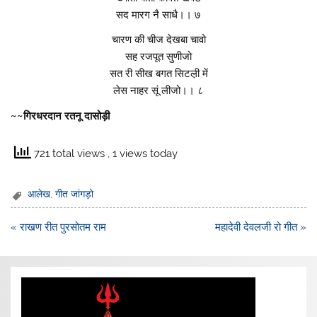
सद मारग नै साधै।। ७
चारण की चीज देखबा चावो
सह रजपूत सुणीजो
सत री सीख बगत सिटल़ी में
लेस नाहर सूं लीजो।। ८
~~गिरधरदान रतनू दासोड़ी
721 total views
, 1 views today
आलेख
,
गीत जांगड़ो
Post
« राखण रीत पुरसोतम राम
महादेवी देवलजी रो गीत »
navigation