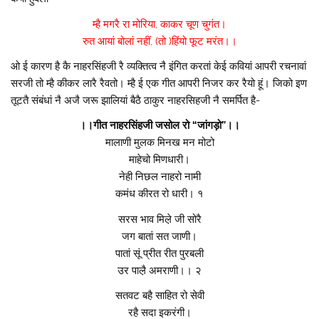
म्है मगरै रा मोरिया, काकर चूण चुगंत।
रुत आयां बोलां नहीं, (तो )हिंयो फूट मरंत।।
ओ ई कारण है कै नाहरसिंहजी रै व्यक्तित्व नै इंगित करतां केई कवियां आपरी रचनावां
सरजी तो म्है कीकर लारै रैवतो। म्है ई एक गीत आपरी निजर कर रैयो हूं। जिको इण
तूटतै संबंधां नै अजै जरू झालियां बैठै ठाकुर नाहरसिहजी नै समर्पित है-
।।गीत नाहरसिंहजी जसोल रो “जांगड़ो”।।
मालाणी मुलक मिनख मन मोटो
माहेचो मिणधारी।
नेही निछल नाहरो नामी
कमंध कीरत रो धारी। १
सरस भाव मिल़े जी सोरै
जग बातां सत जाणी।
पातां सूं प्रीत रीत पुरबली
उर पाल़ै अमराणी।। २
सतवट बहै साहित रो सेवी
रहै सदा इकरंगी।