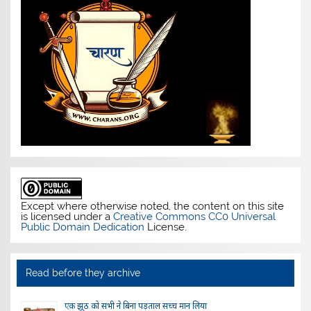
Except where otherwise noted, the content on this site
is licensed under a
Creative Commons CC0 Universal
Public Domain Dedication
License.
Read before they archive
एक झूठ को सभी ने बिना पड़ताल सच्च मान लिया