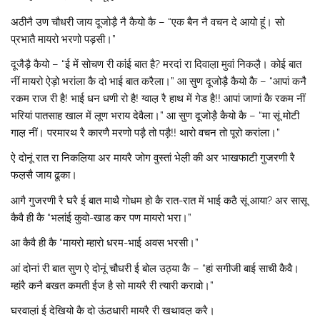
अठीनै उण चौधरी जाय दूजोड़ै नै कैयो कै – “एक बैन नै वचन दे आयो हूं। सो
प्रभातै मायरो भरणो पड़सी।”
दूजैड़ै कैयो – “ई में सोचण री कांई बात है? मरदां रा दिवाल़ा मुवां निकल़ै। कोई बात
नीं मायरो ऐड़ो भरांला कै दो भाई बात करैला।” आ सुण दूजोड़ै कैयो कै – “आपां कनै
रकम राज री है! भाई धन धणी रो है! ग्वाल़ रै हाथ में गेड है!! आपां जाणां कै रकम नीं
भरियां पातसाह खाल में लूण भराय देवैला।” आ सुण दूजोड़ै कैयो कै – “मा सूं मोटी
गाल़़ नीं। परमारथ रै कारणै मरणो पड़ै तो पड़ै!! थारो वचन तो पूरो करांला।”
ऐ दोनूं रात रा निकल़िया अर मायरै जोग वुस्तां भेल़ी की अर भाखफाटी गुजरणी रै
फल़सै जाय ढूका।
आगै गुजरणी रै घरै ई बात माथै गोधम हो कै रात-रात में भाई कठै सूं आया? अर सासू
कैवै ही कै “भलांई कुवो-खाड कर पण मायरो भरा।”
आ कैवै ही कै “मायरो म्हारो धरम-भाई अवस भरसी।”
आं दोनां री बात सुण ऐ दोनूं चौधरी ई बोल उठ्या कै – “हां सगीजी बाई साची कैवै।
म्हांरै कनै बखत कमती ईज है सो मायरै री त्यारी करावो।”
घरवाल़ां ई देखियो कै दो ऊंठधारी मायरै री खथावल़ करै।