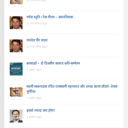
9 months ago
नर्मदा स्तुति / रेवा गीतम – वसंततिलका
11 months ago
रामदेव पीर वंदना
11 months ago
बरसाळो – दो दिवसीय कलरव कवि-सम्मेलन
1 year ago
स्वामी स्वरूपदास रचित राजस्थानी महाभारत और उनका काव्य सौंदर्य–तेजस
मुंगेरिया
1 year ago
इससे ज्यादा क्या होगा?
1 year ago