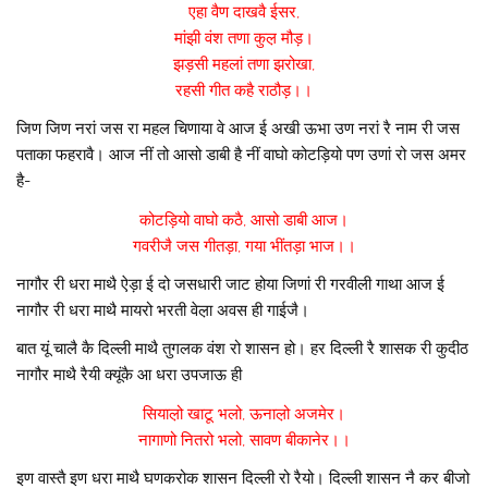
एहा वैण दाखवै ईसर,
मांझी वंश तणा कुल़ मौड़।
झड़सी महलां तणा झरोखा,
रहसी गीत कहै राठौड़।।
जिण जिण नरां जस रा महल चिणाया वे आज ई अखी ऊभा उण नरां रै नाम री जस
पताका फहरावै। आज नीं तो आसो डाबी है नीं वाघो कोटड़ियो पण उणां रो जस अमर
है-
कोटड़ियो वाघो कठै, आसो डाबी आज।
गवरीजै जस गीतड़ा, गया भींतड़ा भाज।।
नागौर री धरा माथै ऐड़ा ई दो जसधारी जाट होया जिणां री गरवीली गाथा आज ई
नागौर री धरा माथै मायरो भरती वेल़ा अवस ही गाईजै।
बात यूं चालै कै दिल्ली माथै तुगलक वंश रो शासन हो। हर दिल्ली रै शासक री कुदीठ
नागौर माथै रैयी क्यूंकै आ धरा उपजाऊ ही
सियाल़ो खाटू भलो,
ऊनाल़ो अजमेर।
नागाणो नितरो भलो,
सावण बीकानेर।।
इण वास्तै इण धरा माथै घणकरोक शासन दिल्ली रो रैयो। दिल्ली शासन नै कर बीजो