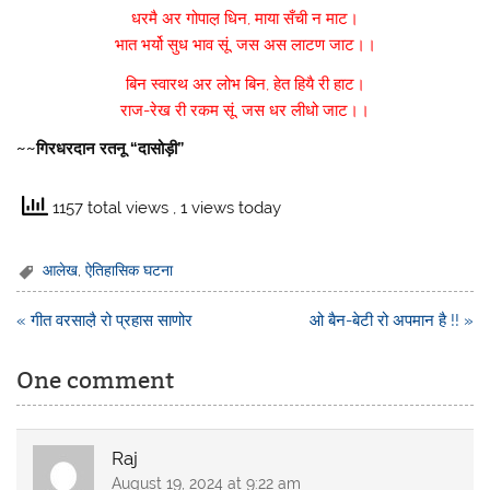
धरमै अर गोपाल़ धिन,
माया सँची न माट।
भात भर्यो सुध भाव सूं,
जस अस लाटण जाट।।
बिन स्वारथ अर लोभ बिन,
हेत हियै री हाट।
राज-रेख री रकम सूं,
जस धर लीधो जाट।।
~~गिरधरदान रतनू “दासोड़ी”
1157 total views
, 1 views today
आलेख
,
ऐतिहासिक घटना
Post
« गीत वरसाल़ै रो प्रहास साणोर
ओ बैन-बेटी रो अपमान है !! »
navigation
One comment
Raj
August 19, 2024 at 9:22 am