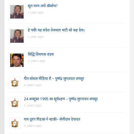
सूरां मरण तणो की सोच?
1 year ago
हे पंथी! यह संदेश तेजमाल भाटी को कह देना।
1 year ago
सिद्धि विनायक वंदना
2 years ago
गीत सोशल मीडिया रौ – पुष्पेंद्र जुगतावत वणसूर
2 years ago
24 अक्टूबर 1995 का सूर्यग्रहण – पुष्पेंद्र जुगतावत वणसूर
2 years ago
गाय दूय’र गिंडकां ने न्हाकी – सेणीदान देपावत
2 years ago