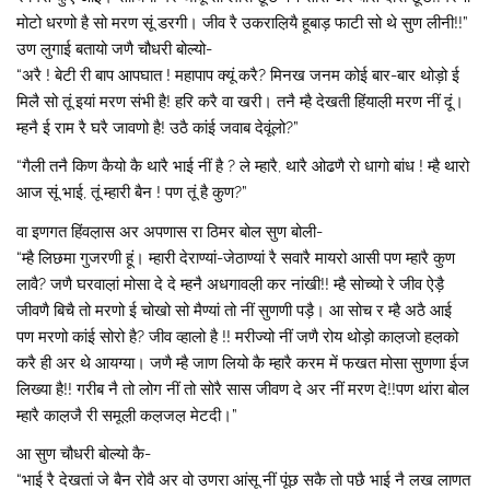
मोटो धरणो है सो मरण सूं डरगी। जीव रै उकराल़ियै हूबाड़ फाटी सो थे सुण लीनी!!”
उण लुगाई बतायो जणै चौधरी बोल्यो-
“अरै ! बेटी री बाप आपघात ! महापाप क्यूं करै? मिनख जनम कोई बार-बार थोड़ो ई
मिलै सो तूं इयां मरण संभी है! हरि करै वा खरी। तनै म्है देखती हिंयाल़ी मरण नीं दूं।
म्हनै ई राम रै घरै जावणो है! उठै कांई जवाब देवूंलो?”
“गैली तनै किण कैयो कै थारै भाई नीं है ? ले म्हारै, थारै ओढणै रो धागो बांध ! म्है थारो
आज सूं भाई, तूं म्हारी बैन ! पण तूं है कुण?”
वा इणगत हिंवल़ास अर अपणास रा ठिमर बोल सुण बोली-
“म्है लिछमा गुजरणी हूं। म्हारी देराण्यां-जेठाण्यां रै सवारै मायरो आसी पण म्हारै कुण
लावै? जणै घरवाल़ां मोसा दे दे म्हनै अधगावल़ी कर नांखी!! म्है सोच्यो रे जीव ऐड़ै
जीवणै बिचै तो मरणो ई चोखो सो मैण्यां तो नीं सुणणी पड़ै। आ सोच र म्है अठै आई
पण मरणो कांई सोरो है? जीव व्हालो है !! मरीज्यो नीं जणै रोय थोड़ो काल़जो हल़को
करै ही अर थे आयग्या। जणै म्है जाण लियो कै म्हारै करम में फखत मोसा सुणणा ईज
लिख्या है!! गरीब नै तो लोग नीं तो सोरै सास जीवण दे अर नीं मरण दे!!पण थांरा बोल
म्हारै काल़जै री समूल़ी कल़जल़ मेटदी।”
आ सुण चौधरी बोल्यो कै-
“भाई रै देखतां जे बैन रोवै अर वो उणरा आंसू नीं पूंछ सकै तो पछै भाई नै लख लाणत