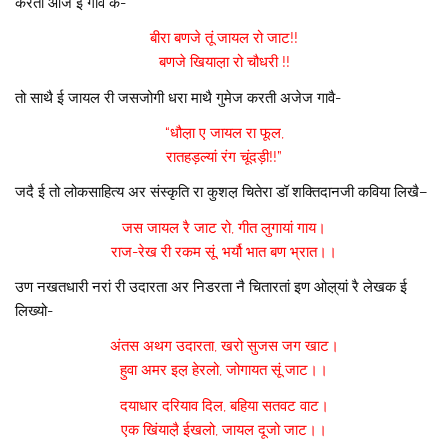
करती आज ई गावै कै-
बीरा बणजे तूं जायल रो जाट!!
बणजे खियाल़ा रो चौधरी !!
तो साथै ई जायल री जसजोगी धरा माथै गुमेज करती अजेज गावै-
“धौल़ा ए जायल रा फूल,
रातहड़ल्यां रंग चूंदड़ी!!”
जदै ई तो लोकसाहित्य अर संस्कृति रा कुशल़ चितेरा डॉ शक्तिदानजी कविया लिखै–
जस जायल रै जाट रो,
गीत लुगायां गाय।
राज-रेख री रकम सूं,
भर्यौ भात बण भ्रात।।
उण नखतधारी नरां री उदारता अर निडरता नै चितारतां इण ओल़्यां रै लेखक ई
लिख्यो-
अंतस अथग उदारता,
खरो सुजस जग खाट।
हुवा अमर इल़ हेरलो,
जोगायत सूं जाट।।
दयाधार दरियाव दिल,
बहिया सतवट वाट।
एक खिंयाल़ै ईखलो,
जायल दूजो जाट।।