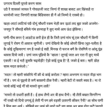
उगराय दिल्ली पूगतो करण सारू
उठै रै शासकां जायल रै गोपाल़जी जाट जिणां री शाखा बासट अर खिंयाल़ै रा
धरमोजी जाट जिणांरी शाखा बिडियासर ही नै ओ जिम्मो दे राख्यो हो।
खल़ा-लाटां लाटियां पछै दोनूं चौधरी रकम भेल़ी कर ऊ़ठां लद बूवा जको अजमेर-
जयपुर रै सीमाड़ै बसिये गांम हरमाड़ा रै कुए माथै आय ऊंठ झेकिया।
पाणी-पीच करर ऐ आडटेड करी ईज ही कै जितै उणां मांय सूं एक चौधरी नै किणी
लुगाई रै रोवण री आवाज सुणीजी। उणां देखियो कै कोई ओपरी छिंया (भूत-पलीत) है
कै कोई दुखियारण! पण है जको ई सही, मिनख रो फरज बणै कै रोवणियै रा आंसू पूंछ
थावस दियो जावै। उणां जाय पूछियो कै “व्हाला ! लुगाई जात अर रात री कुए माथै
एकली ! वा ई भल़ै डुसकै चढ्योड़ी!! ऐड़ो कांई दुख है? है, जको ई बता। म्हारै डोल़
सारू मदत करूंलो।”
“मदत ! तो म्हारी सांवरिये नीं की थे कांई करोला ? म्हारा अभगाण रा मदत जैड़ा भाग
नीं है। पण थे पूछ्यो है जणै बतावणो ठीक रैसी। म्हारी बेटी रो सवारै ब्याव है। मा रो
जायो कोई भाई नीं सो मायरो कुण लावै?
“मायरो तो उधारी हाती है। ई हाथ लैणो अर बी हाथ दैणो। म्है लैती बखत सिनगिन्न
नीं राखी सो दियो उणसूं ई लेती गी पण हमे वड़सी उतारणी कीकर रैयी? आ सोच पाणी
रै मिस कुए आई। सोचियो मर जावूं सो लारो छूटै पण सास अर बास दोरा छूटै!!मरणो