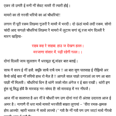
एकर तो उणांरै ई मनी नीं सेवट मायरै री त्यारी होई।
मायरो का तो नरसी भरियो का आं चौधरियां!!
लगान री पूरी रकम लिछमा गूजरी रै मायरै में भरदी। दो ऊंठां माथै लदी रकम, सोनो
चांदी आद सगल़ो चौधरियां लिछमा रै मायरो में लुटाय सगां सूं रजा मांग दिल्ली रै
मारग खड़िया-
राहब कह रे साहबा, हाउ ज देखण हल्ल।
मरजाणा संसार में, पड़ी रहेगी गल्ल।।
दोनां दिल्ली जाय सुलतान नै धरामूल़ सूं मांडर बात बताई।
साच नै सरप ई नीं डसै, क्यूंकै साचै राचै राम !! आ बात सुण पातसाह ई रीझियो अर
कैयो कोई बात नीं रुपियो हाथ रो मैल है !! आगलै साल पाछो उगरालां ला पण आ बात
पाछी नीं मिलती। चौधरियां धिन है थांनै जको मोत अंगेज र ई बात राखी। थांरी इण
हूंस सूं सिद्ध होवै कै मारवाड़ नर-संमद है! सो मारवाड़ में नर नीपजै।
आज नीं वा सल्तनत है अर नीं वे चौधरी पण उण दोनां नरां री अंतस उदारता आज ई
अमर है। नागाणै री धरा माथै मायरो भरजीती बखत लुगायां – “वीरा रमक-झमक
होय आज्यो!, म्हारी भावज नै साथै लाज्यो।” गावै कै नीं गावै पण उण जाटां माथै गीरबो