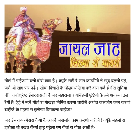
गीतां में गाईजणो घणो दोरो काम है। क्यूंकै सती रै सांग काढणिये नै खुद बल़णो पड़ै,
जणै ओ सांग पार पड़ै। सोचा-विचारो कै घोल़मथोल़िया करै वांरा कदै ई गीत सुणिया
नीं। कविश्रेष्ठ ईसरदासजी नै जद महाराजा रायसिंहजी पूछियो कै हमे अवस्था ढल़
रैयी है! ऐड़ै में म्हनै गीतां रा गोखड़ा निर्मित करणा चाहीजै अर्थात जसजोग काम करणो
चाहीजै कै महलां रा झरोखा चिणावणा चाहीजै?
जद ईसरा-परमेसरा कैयो कै आपनै जसजोग काम करणो चाहीजै ! क्यूंकै महलां रा
झरोखा तो बखत बीत्यां झड़ पड़ैला पण गीतां रा गोख अखी है-