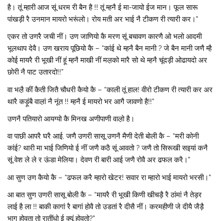
है। तूं म्हारी आज सूं धरम री बैन है !! तूं म्हनै ई मा-जायो ईज मान। फूल सारू
पांखड़ी रै उनमान मायरो भरूंलो। रोय मती अर भाई नै टीकण री त्यारी कर।”
एकर तो उणरै जची नीं। उण जाणियो कै मरण सूं बचावण कारणै ओ भलो आदमी
भूलथाप देवै। उण खराय पूछियो कै – “कांई थे म्हनै बैन मानी ? जे बैन मानी जणै म्है
कोई मायरै री भूखी नीं हूं म्हनै माखी नीं मल़को मारै सो थे म्हनै चूंदड़ी ओढायदो अर
छोरी नै पाट उतारदो!!”
वा भलै़ कीं कैती जितै चौधरी कैयो कै – “काली तूं हाल! वीरो टीकण री त्यारी कर अर
थारै कड़ूंबै वाल़ां नै नूंत !! म्हनै ई मायरो भर आगै जावणो है!!”
उणनै पतियारो आयग्यो कै मिनख अणीपाणी वाल़ो है।
वा पाछी आपरै घरै आई, जणै उणरी सासू उणनै मैणी देती बोली कै – “मरी कोनी
कांई? थारी मा भाई जिणियो ई नीं जणै कठै सूं आवतो ? जणै तो सिरूखी सइयां कनै
सूं वेश ले ले र ऊंडा मेलिया। देवण री बारी आई जणै रोवै अर ढफल करै।”
आ सुण उण कैयो कै – “ढफल करै म्हारो खेटर! सवार रा म्हारो भाई मायरो भरसी।”
आ बात सुण उणरी सासू बोली कै – “मायरै री भूखी किणी खीचड़ै रै ठांमां नै तेड़र
लाई है ला !! बाकी कागां रै बागां होवै तो उडतां रै दीसै नीं। करमहीणी जे दीयै जैड़ै
भाग होवता तो रातींधो ई क्यूं होवतो?”