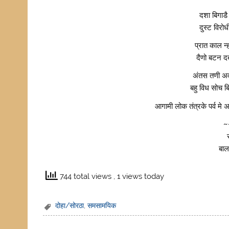
दशा बिगाडै
दुस्ट विरो
प्रात काल न
दैणो बटन द
अंतस तणी अव
बहु विध सोच 
आगामी लोक तंत्रके पर्व मे 
~
बाल
744 total views
, 1 views today
दोहा/सोरठा
,
समसामयिक