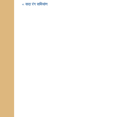
Post
« सदा रंग समियांण
navigation