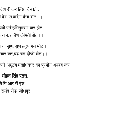
 दैश री,कर हिंसा विस्फोट।
धी देश रा,कदैन दैणा बोट।।
्हायो पछै,हरिसुमरण कर होठ।
बाय कर, बैश कीमती बोट।।
ाज सुण, सुध हदृय मन मोट।
बिचार कर,बढ चढ दीजो बोट।।
अपने अमूल्य मताधिकार का प्रयोग अवश्य करे
~मोहन सिंह रतनू,
से.नि आर.पी.ऐस,
 समंद रोड, जोधपुर