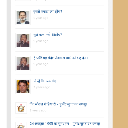
इससे ज्यादा क्या होगा?
1 year ago
सूरां मरण तणो की सोच?
1 year ago
हे पंथी! यह संदेश तेजमाल भाटी को कह देना।
1 year ago
सिद्धि विनायक वंदना
2 years ago
गीत सोशल मीडिया रौ – पुष्पेंद्र जुगतावत वणसूर
2 years ago
24 अक्टूबर 1995 का सूर्यग्रहण – पुष्पेंद्र जुगतावत वणसूर