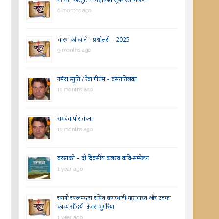
6 months ago
चारण को जानें – प्रश्नोत्तरी – 2025
9 months ago
नर्मदा स्तुति / रेवा गीतम – वसंततिलका
11 months ago
रामदेव पीर वंदना
11 months ago
बरसाळो – दो दिवसीय कलरव कवि-सम्मेलन
1 year ago
स्वामी स्वरूपदास रचित राजस्थानी महाभारत और उनका
काव्य सौंदर्य–तेजस मुंगेरिया
1 year ago