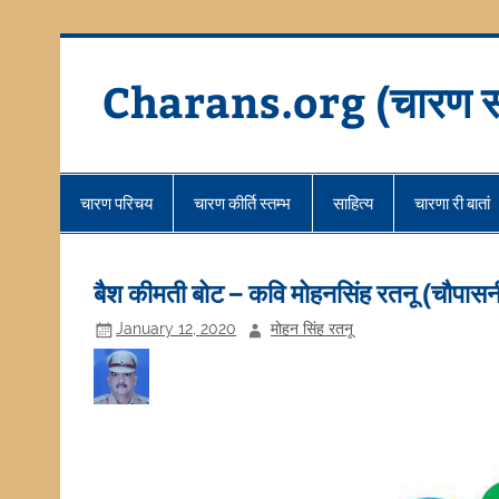
Skip
to
content
Charans.org (चारण स
चारण परिचय
चारण कीर्ति स्तम्भ
साहित्य
चारणा री बातां
बैश कीमती बोट – कवि मोहनसिंह रतनू (चौपासन
January 12, 2020
मोहन सिंह रतनू