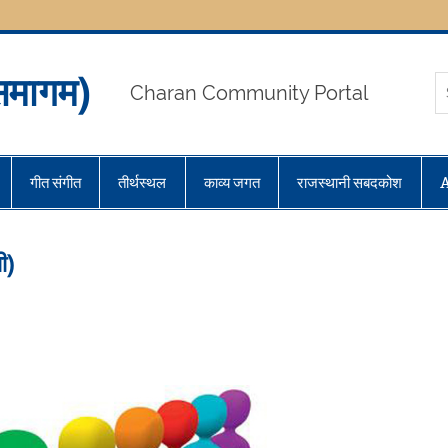
मागम)
Charan Community Portal
गीत संगीत
तीर्थस्थल
काव्य जगत
राजस्थानी सबदकोश
ी)