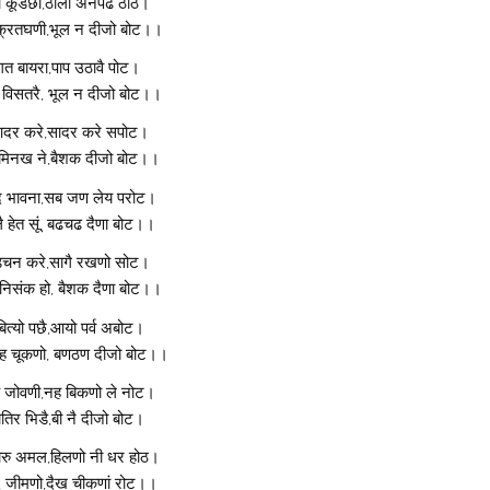
 कूडछा,ठाला अनपढ ठोठ।
क्रतघणी,भूल न दीजो बोट।।
गत बायरा,पाप उठावै पोट।
ी विसतरै, भूल न दीजो बोट।।
दर करे,सादर करे सपोट।
 मिनख ने,बैशक दीजो बोट।।
द भावना,सब जण लेय परोट।
 हेत सूं, बढचढ दैणा बोट।।
चन करे,सागै रखणो सोट।
निसंक हो, बैशक दैणा बोट।।
बित्यो पछै,आयो पर्व अबोट।
नह चूकणो, बणठण दीजो बोट।।
नह जोवणी,नह बिकणो ले नोट।
ातिर भिडै,बी नै दीजो बोट।
रु अमल,हिलणो नी धर होठ।
ी, जीमणो,दैख चीकणां रोट।।