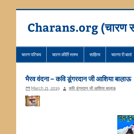
Skip
to
content
Charans.org (चारण स
चारण परिचय
चारण कीर्ति स्तम्भ
साहित्य
चारणा री बातां
भैरव वंदना – कवि डूंगरदान जी आशिया बाल़ाऊ
March 21, 2019
कवि डूंगरदान जी आशिया बाल़ाऊ