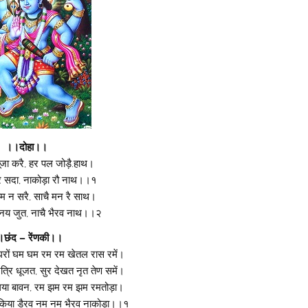
।।दोहा।।
पूजा करै, हर पल जोड़ै.हाथ।
 रै सदा, नाकोड़ा रौ नाथ।।१
म न सरै, साचै मन रै साथ।
विनय जुत, नाचै भैरव नाथ।।२
छंद – रेंणकी।।
रों घम घम रम रम खेतल रास रमें।
रि धूजत, सुर देखत नृत तेण समें।
िया बावन, रम झम रम झम रमतोड़ा।
िया डैरव नम नम भैरव नाकोड़ा।।१