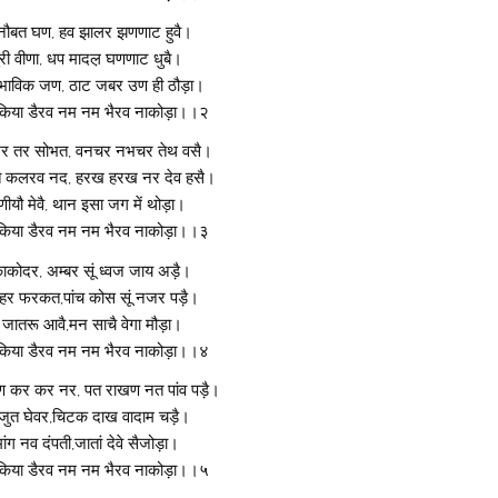
 नौबत घण, हव झालर झणणाट हुवै।
ुरी वीणा, धप मादल़ घणणाट धुबै।
भाविक जण, ठाट जबर उण ही ठौड़ा।
िया डैरव नम नम भैरव नाकोड़ा।।२
र तर सोभत, वनचर नभचर तेथ वसै।
 कलरव नद, हरख हरख नर देव हसै।
णीयौ मेवै, थान इसा जग में थोड़ा।
िया डैरव नम नम भैरव नाकोड़ा।।३
काकोदर, अम्बर सूं ध्वज जाय अड़ै।
हर फरकत,पांच कोस सूं नजर पड़ै।
जातरू आवै,मन साचै वेगा मौड़ा।
िया डैरव नम नम भैरव नाकोड़ा।।४
 कर कर नर, पत राखण नत पांव पड़ै।
त जुत घेवर,चिटक दाख वादाम चड़ै।
ांग नव दंपती,जातां देवे सैजोड़ा।
िया डैरव नम नम भैरव नाकोड़ा।।५