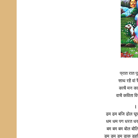
प्रात रात 
साथ रहै वां
काचै मन का
वाचै कविता 
।।
ढम ढम बजि ढोल घूघ
धम धम पग धरत धरत्
बम बम बम बोल बोल
डम डम डम डाक डहक