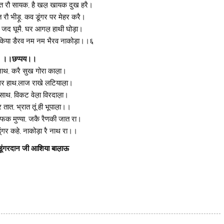
 रौ सायक, है खल़ खायक दुख हरै।
 रौ भीड़ू, कव डूंगर पर मेहर करै।
ुवै जद घूमै, घर आगल़ हाथी घोड़ा।
िया डैरव नम नम भैरव नाकोड़ा।।६
।।छप्पय।।
नाथ, करै सुख गोरा काल़ा।
र हाथ,लाज राखे लटियाल़ा।
 साथ, विकट वेल़ा विरदाल़ा।
र तात, भ्रात तूं ही भूपाल़ा।।
फक मुण्या, जकै रैणकी जात रा।
ंगर कहे, नाकोड़ा रै नाथ रा।।
ंगरदान जी आशिया बाल़ाऊ