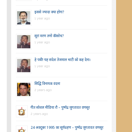
इससे ज्यादा क्या होगा?
1 year ago
सूरां मरण तणो की सोच?
1 year ago
हे पंथी! यह संदेश तेजमाल भाटी को कह देना।
1 year ago
सिद्धि विनायक वंदना
2 years ago
गीत सोशल मीडिया रौ – पुष्पेंद्र जुगतावत वणसूर
2 years ago
24 अक्टूबर 1995 का सूर्यग्रहण – पुष्पेंद्र जुगतावत वणसूर