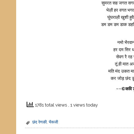
सुमरत सह जगत सगत
भेल़ौ हर वगत भगत
घुंघराल़ौ खुशी ह
डम डम डम डाक डहक
नमो भैरवा
हर दम सिर ध
सेवग रै रह
तूं ही मात अ
मति मंद उकत मा
कर जोड़ छंद डू
~~©कवि डू
1781 total views
, 1 views today
छंद रेणकी
,
भैरूजी