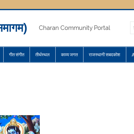
मागम)
Charan Community Portal
गीत संगीत
तीर्थस्थल
काव्य जगत
राजस्थानी सबदकोश