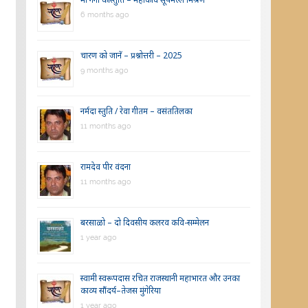
6 months ago
चारण को जानें – प्रश्नोत्तरी – 2025
9 months ago
नर्मदा स्तुति / रेवा गीतम – वसंततिलका
11 months ago
रामदेव पीर वंदना
11 months ago
बरसाळो – दो दिवसीय कलरव कवि-सम्मेलन
1 year ago
स्वामी स्वरूपदास रचित राजस्थानी महाभारत और उनका
काव्य सौंदर्य–तेजस मुंगेरिया
1 year ago