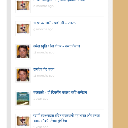
6 months ago
चारण को जानें – प्रश्नोत्तरी – 2025
9 months ago
नर्मदा स्तुति / रेवा गीतम – वसंततिलका
11 months ago
रामदेव पीर वंदना
11 months ago
बरसाळो – दो दिवसीय कलरव कवि-सम्मेलन
1 year ago
स्वामी स्वरूपदास रचित राजस्थानी महाभारत और उनका
काव्य सौंदर्य–तेजस मुंगेरिया
1 year ago