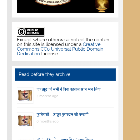
Except where otherwise noted, the content
on this site is licensed under a
Creative
Commons CC0 Universal Public Domain
Dedication
License.
Read before they archive
एक झूठ को सभी ने बिना पड़ताल सच्च मान लिया
4 months ago
फूंफी रासो – ठाकुर मुरारदान जी मण्डपी
6 months ago
माँ गंगा की स्तुति – महाकवि सूर्यमल्ल मिश्रण