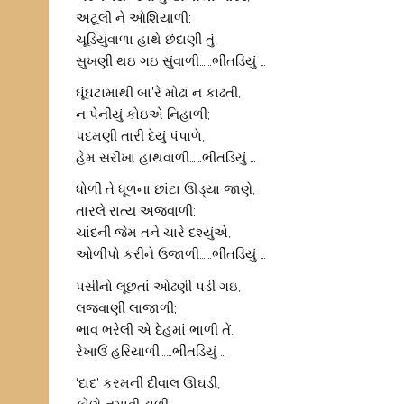
અટૂલી ને ઓશિયાળી;
ચૂડિયુંવાળા હાથે છંદાણી તું,
સુખણી થઇ ગઇ સુંવાળી……ભીંતડિયું …
ઘૂંઘટામાંથી બા’રે મોઢાં ન કાઢતી,
ન પેનીયું કોઇએ નિહાળી;
પદમણી તારી દેયું પંપાળે,
હેમ સરીખા હાથવાળી……ભીંતડિયું …
ધોળી તે ધૂળના છાંટા ઊડ્યા જાણે,
તારલે રાત્ય અજવાળી;
ચાંદની જેમ તને ચારે દશ્યુંએ,
ઓળીપો કરીને ઉજાળી……ભીંતડિયું …
પસીનો લૂછતાં ઓઢણી પડી ગઇ,
લજવાણી લાજાળી;
ભાવ ભરેલી એ દેહમાં ભાળી તેં,
રેખાઉં હરિયાળી……ભીંતડિયું …
‘દાદ’ કરમની દીવાલ ઊઘડી,