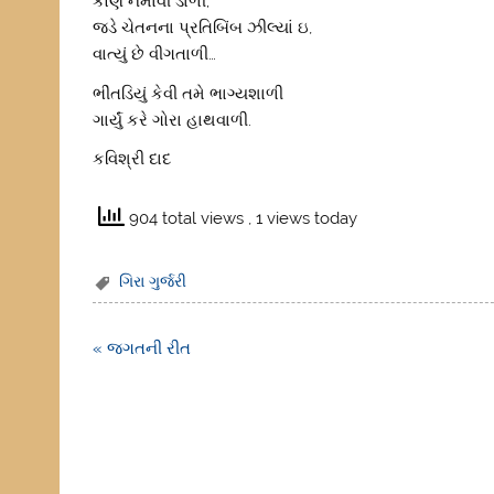
કોણે નમાવી ડાળી;
જડે ચેતનના પ્રતિબિંબ ઝીલ્યાં ઇ,
વાત્યું છે વીગતાળી…
ભીંતડિયું કેવી તમે ભાગ્યશાળી
ગાર્યું કરે ગોરા હાથવાળી.
કવિશ્રી દાદ
904 total views
, 1 views today
ગિરા ગુર્જરી
Post
« જગતની રીત
navigation