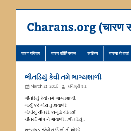
Skip
to
content
Charans.org (चारण स
चारण परिचय
चारण कीर्ति स्तम्भ
साहित्य
चारणा री बातां
ભીંતડિયું કેવી તમે ભાગ્યશાળી
March 21, 2016
કવિશ્રી દાદ
ભીંતડિયું કેવી તમે ભાગ્યશાળી,
ગાર્યું કરે ગોરા હાથવાળી;
ગોપીયું ચીતરી, કાનુડો ચીતર્યો,
ચીતર્યા ગોપ ને ગોવાળી……ભીંતડિયું …
ખરબચડા જેવી તું ઊભી’તી ખોરડે,