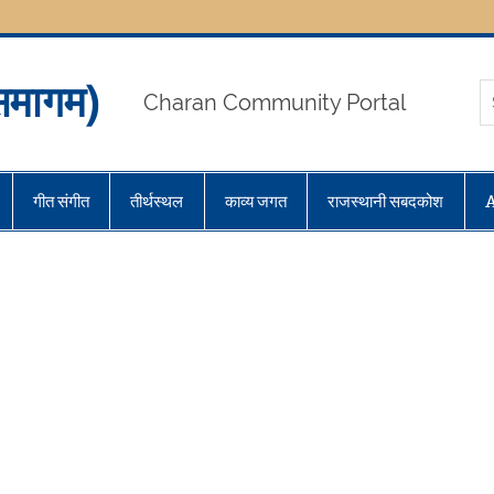
मागम)
Charan Community Portal
गीत संगीत
तीर्थस्थल
काव्य जगत
राजस्थानी सबदकोश