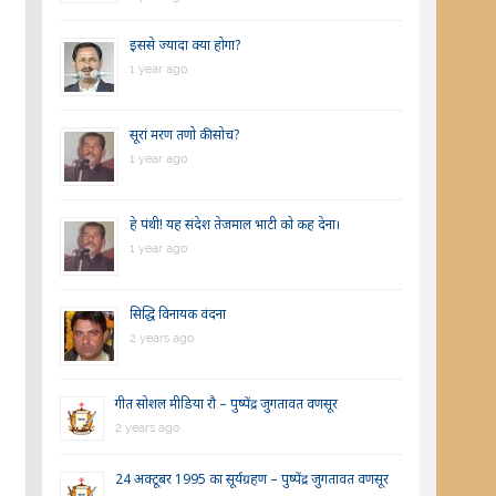
इससे ज्यादा क्या होगा?
1 year ago
सूरां मरण तणो की सोच?
1 year ago
हे पंथी! यह संदेश तेजमाल भाटी को कह देना।
1 year ago
सिद्धि विनायक वंदना
2 years ago
गीत सोशल मीडिया रौ – पुष्पेंद्र जुगतावत वणसूर
2 years ago
24 अक्टूबर 1995 का सूर्यग्रहण – पुष्पेंद्र जुगतावत वणसूर