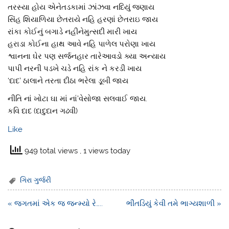
તરસ્યા હોય એનેતડકામાં ઝાંઝવા નદિયું જણાય
સિંહ શિયાળિયા છેતરાયે નહિ હરણાં છેતરાઇ જાય
રાંકા કોઈનું બગાડે નહીનેમુત્સદી મારી ખાય
હરાડા કોઈના હાથ આવે નહિ પાળેલ પરોણા ખાય
શ્વાનના ઘેર પણ સર્જનહાર તારેઆવડો ક્યા અન્યાય
પાપી નરની પડખે ચડે નહિ રાંક ને કરડી ખાય
‘દાદ’ ઠાલાને તરતા દીઠા ભરેલા ડૂબી જાય
નીતિ નાં ખોટા ઘા માં નાં’વેસોજા સલવાઈ જાય.
કવિ દાદ (દાદુદાન ગઢવી)
Like
949 total views
, 1 views today
ગિરા ગુર્જરી
Post
« જગતમાં એક જ જન્મ્યો રે…..
ભીંતડિયું કેવી તમે ભાગ્યશાળી »
navigation