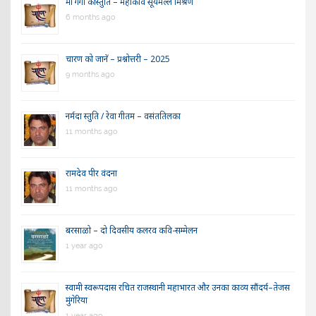
माँ गंगा की स्तुति – महाकवि सूर्यमल्ल मिश्रण
6 months ago
चारण को जानें – प्रश्नोत्तरी – 2025
9 months ago
नर्मदा स्तुति / रेवा गीतम – वसंततिलका
11 months ago
रामदेव पीर वंदना
11 months ago
बरसाळो – दो दिवसीय कलरव कवि-सम्मेलन
1 year ago
स्वामी स्वरूपदास रचित राजस्थानी महाभारत और उनका काव्य सौंदर्य–तेजस
मुंगेरिया
1 year ago