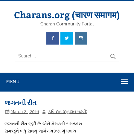
Skip
to
content
Charans.org (चारण समागम)
Charan Community Portal
MENU
જગતની રીત
March 21, 2016
કવિ દાદ (દાદુદાન ગઢવી)
જગતની રીત જુદી છે એને કેમકરી સમજાય
સમજુને બધું સવળું લાગેગભરૂડા ગુંચવાય