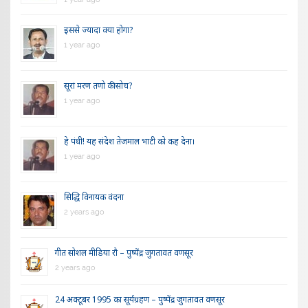
इससे ज्यादा क्या होगा?
1 year ago
सूरां मरण तणो की सोच?
1 year ago
हे पंथी! यह संदेश तेजमाल भाटी को कह देना।
1 year ago
सिद्धि विनायक वंदना
2 years ago
गीत सोशल मीडिया रौ – पुष्पेंद्र जुगतावत वणसूर
2 years ago
24 अक्टूबर 1995 का सूर्यग्रहण – पुष्पेंद्र जुगतावत वणसूर