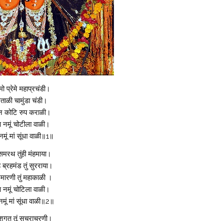
मो प्रेमे महाप्रचंडी।
ताळी चामुंडा चंडी।
न कोटि रुप कराळी।
 नमूं चोटीला वाळी।
मूं मां सूंधा वाळी॥1॥
समरथ तुंही मंहमाया।
ब्रहमंड तुं सुरराया।
मारणी तुं महाकाळी ।
 नमूं चोटिला वाळी।
मूं मां सूंधा वाळी॥2॥
गत तूं सचराचरणी।