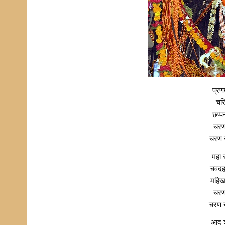
प्रण
चरि
छप्प
चरण
चरण न
महा 
चवदह 
महिख
चरण
चरण न
आद श