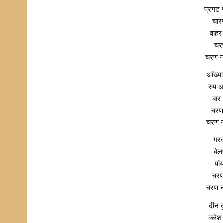
प्रगट प
चार
वाहर
चरण
चरण नम
आंख्या
रुप 
बार
चरण 
चरण नम
गरवा
बेल
पां
चरण
चरण नम
दीन 
क्लेश