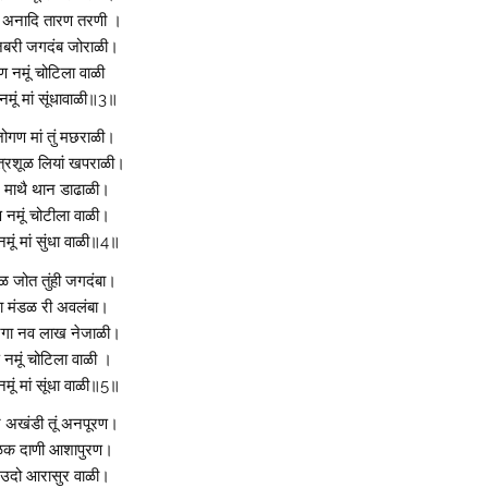
अनादि तारण तरणी ।
बरी जगदंब जोराळी।
 नमूं चोटिला वाळी
मूं मां सूंधावाळी॥3॥
ोगण मां तुं मछराळी।
्रशूळ लियां खपराळी।
र माथै थान डाढाळी।
 नमूं चोटीला वाळी।
मूं मां सुंधा वाळी॥4॥
 जोत तुंही जगदंबा।
 मंडळ री अवलंबा।
रगा नव लाख नेजाळी।
नमूं चोटिला वाळी ।
मूं मां सूंधा वाळी॥5॥
 अखंडी तूं अनपूरण।
क दाणी आशापुरण।
 उदो आरासुर वाळी।