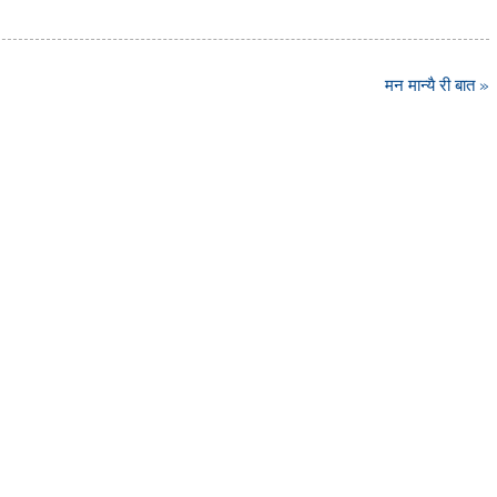
मन मान्यै री बात »