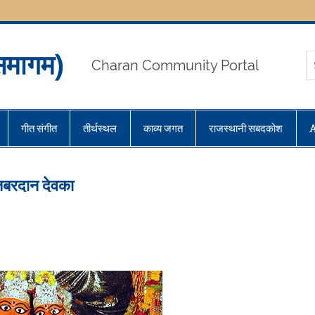
मागम)
Charan Community Portal
गीत संगीत
तीर्थस्थल
काव्य जगत
राजस्थानी सबदकोश
 जबरदान देवका