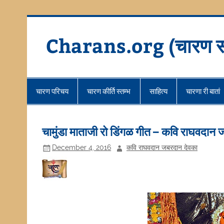
Skip
to
content
Charans.org (चारण स
चारण परिचय
चारण कीर्ति स्तम्भ
साहित्य
चारणा री बातां
चामुंडा माताजी रो डिंगळ गीत – कवि राघवदान
December 4, 2016
कवि राघवदान जबरदान देवका