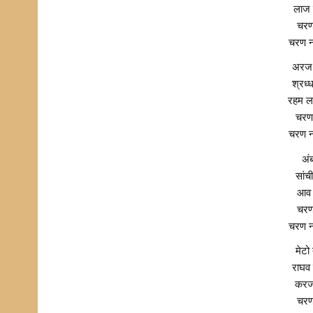
लाज 
चरण
चरण नम
अरज 
श्रध्
रहम ल
चरण 
चरण नम
अंब
सांच
आव 
चरण
चरण नम
मेटो
राघव
करजो
चरण