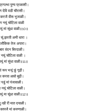
्रगल्भा पुण्य प्रकाशी।
ण देवि वडी चौरासी।
 करजै वीस भुजाळी।
 नमूं चोटिला वाळी
ूं मां सूंधा वाळी॥10॥
 सूं झरती अमी धारा ।
अलौकिक तेज अपारा।
 बार वंदन बिरदाळी।
नमूं चोटिला वाळी ।
ूं मां सुंधा वाळी॥11॥
ं रूप भजूं छुं गूढी।
प करवा आवो बुढी।
य पडुं मां पंजावाळी।
 नमूं चोटिला वाळी।
ूं मा सूंधा वाळी॥12॥
दुःखी री मात दयाळी।
 कापजै मां करुणाळी।