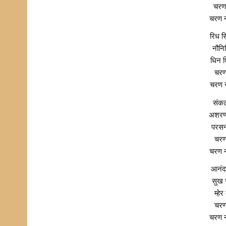
चरण 
चरण न
रिध स
नौनि
धिन ध
चरण
चरण न
संकट
अशरण 
परसन
चरण
चरण न
आनंद
सुख 
म्हे
चरण
चरण न