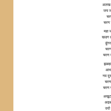
अलख 
जय ज
चरण
चरण न
महा ज
खडग त
डुंग
चरण
चरण न
झळहळ
आभा
नव दु
चरण 
चरण न
अखूट
अढळ
उदो