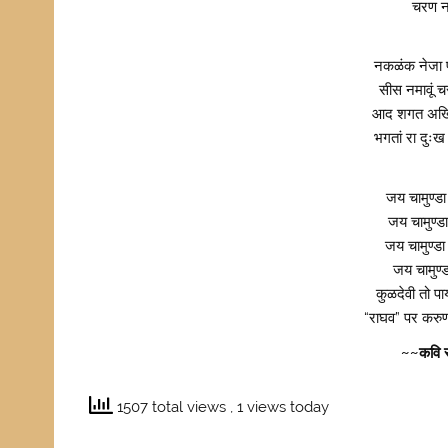
चरण नम
नकळंक नेजा फ
सीस नमावूं चर
आद शगत अखिले
भगतां रा दुःख
जय चामुण्डा
जय चामुण्ड
जय चामुण्डा
जय चामुण्
कुळदेवी तो प
“राघव” पर करुणा
~~कवि र
1507 total views
, 1 views today