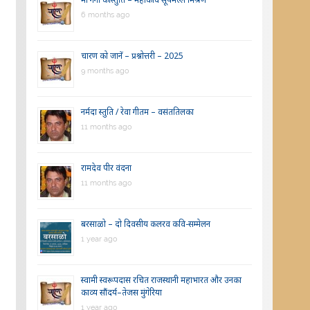
6 months ago
चारण को जानें – प्रश्नोत्तरी – 2025
9 months ago
नर्मदा स्तुति / रेवा गीतम – वसंततिलका
11 months ago
रामदेव पीर वंदना
11 months ago
बरसाळो – दो दिवसीय कलरव कवि-सम्मेलन
1 year ago
स्वामी स्वरूपदास रचित राजस्थानी महाभारत और उनका
काव्य सौंदर्य–तेजस मुंगेरिया
1 year ago