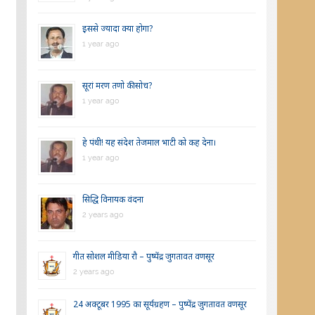
इससे ज्यादा क्या होगा?
1 year ago
सूरां मरण तणो की सोच?
1 year ago
हे पंथी! यह संदेश तेजमाल भाटी को कह देना।
1 year ago
सिद्धि विनायक वंदना
2 years ago
गीत सोशल मीडिया रौ – पुष्पेंद्र जुगतावत वणसूर
2 years ago
24 अक्टूबर 1995 का सूर्यग्रहण – पुष्पेंद्र जुगतावत वणसूर