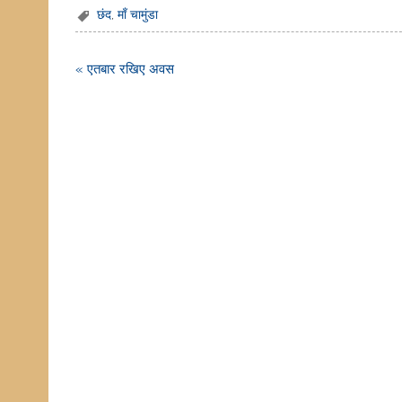
छंद
,
माँ चामुंडा
Post
« एतबार रखिए अवस
navigation