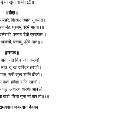
ूं मां सूंधा वाळी॥16॥
॥दोहा॥
रहरै, शिखर ख्यात सुख्यात।
ण मंह, प्रणमुं प्रेमे मात॥1॥
शरी, प्रगट देवी प्रख्यात ।
 भाजणी, प्रणमुं प्रेमे मात॥2॥
॥छप्पय॥
 मात, रात दिन रक्षा करजो।
ा मात, दुःख दारिदर हरजो।
 मात, श्री सुख शांति दीजो।
डा मात, हमैशा राजि रहजो।
ाय पडुं, अशरण शरणी आप हो।
 करो, छिमा गुना मां बाप हो॥1॥
ाघवदान जबरदान देवका