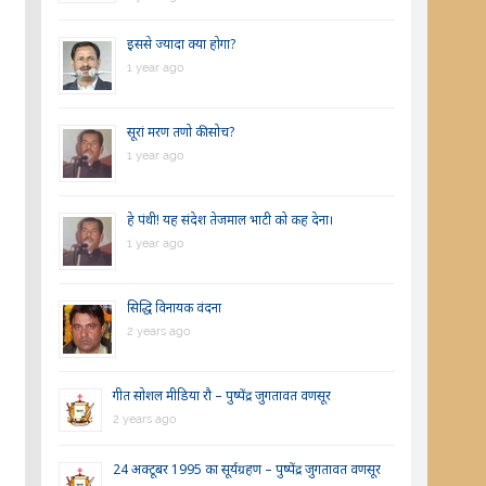
इससे ज्यादा क्या होगा?
1 year ago
सूरां मरण तणो की सोच?
1 year ago
हे पंथी! यह संदेश तेजमाल भाटी को कह देना।
1 year ago
सिद्धि विनायक वंदना
2 years ago
गीत सोशल मीडिया रौ – पुष्पेंद्र जुगतावत वणसूर
2 years ago
24 अक्टूबर 1995 का सूर्यग्रहण – पुष्पेंद्र जुगतावत वणसूर