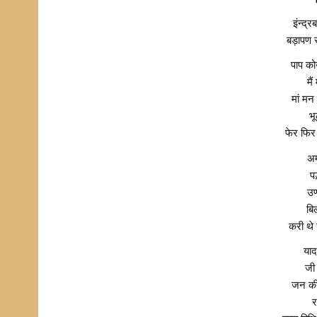
इंन्द्
बड़ापण 
पाप को
मै
मां मन
भ
फेर फि
अम
प
उण
बि
करी थ
याद
जी
जन की 
र