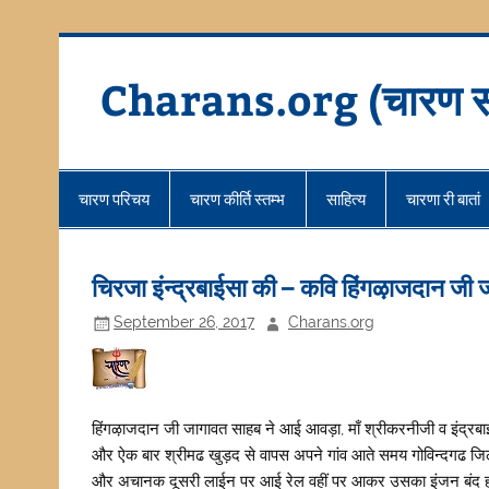
Skip
to
content
Charans.org (चारण स
चारण परिचय
चारण कीर्ति स्तम्भ
साहित्य
चारणा री बातां
चिरजा इंन्द्रबाईसा की – कवि हिंगऴाजदान जी
September 26, 2017
Charans.org
हिंगऴाजदान जी जागावत साहब ने आई आवड़ा, माँ श्रीकरनीजी व इंद्रबाईसा 
और ऐक बार श्रीमढ खुड़द से वापस अपने गांव आते समय गोविन्दगढ जिला ज
और अचानक दूसरी लाईन पर आई रेल वहीं पर आकर उसका इंजन बंद हो