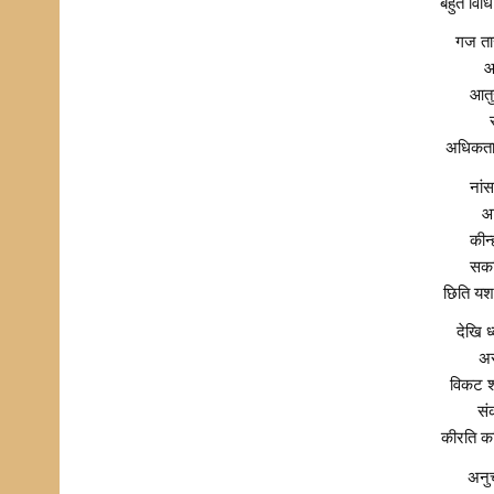
बहुत विध
गज ता
आ
आतु
अधिकता
नांस
आ
कीन्
सकत
छिति यश
देखि ध
अस
विकट श
सं
कीरति क
अनुच