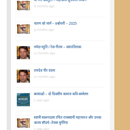
6 months ago
चारण को जानें – प्रश्नोत्तरी – 2025
9 months ago
नर्मदा स्तुति / रेवा गीतम – वसंततिलका
11 months ago
रामदेव पीर वंदना
11 months ago
बरसाळो – दो दिवसीय कलरव कवि-सम्मेलन
1 year ago
स्वामी स्वरूपदास रचित राजस्थानी महाभारत और उनका
काव्य सौंदर्य–तेजस मुंगेरिया
1 year ago