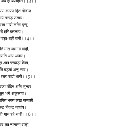
ि जब हौं बलिहारी।।3।।
रण कारण हित गोविन्द,
ये गरूड़ उडाय।
रता भारी लखि इन्दू,
रहे हरि बतलाय।
 बड़ा-बड़ी वारी।।4।।
ति मात जमानां मांही,
सति आप अपार।
हा आप प्रवाड़ा केता,
ि बड़्यां अनु सार।
 छाय रह्यो भारी।।5।।
्वजा मंदिर अति सुन्दर,
ुर भगै अकुलाय।
क्ति भक्त लख जनकी,
कट विकट नशांय।
वि गाय रहे थारी।।6।।
र तव नानाणां वाऴो,