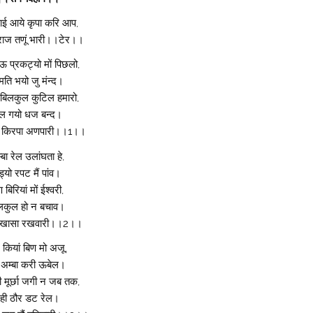
रबाई आये कृपा करि आप,
राज तणूं भारी।।टेर।।
ऊ प्रकट्यो मों पिछलो,
ं मति भयो जु मंन्द।
 बिलकुल कुटिल हमारो,
ूल गयो धज बन्द।
र किरपा अणपारी।।1।।
्बा रेल उलांघता हे,
ड़्यो रपट मैं पांव।
 बिरियां मों ईश्वरी,
लकुल हो न बचाव।
े खासा रखवारी।।2।।
 कियां बिण मो अजू,
 अम्बा करी ऊबेल।
मूर्छा जगी न जब तक,
ही ठौर डट रेल।