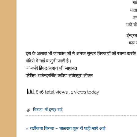
गा
मात
इण
भयो य
इंन्द्
बड़ा 
इस के अलावा भी जागावत जी ने अनेक सुन्दर चिरजावों की रचना करके चा
मंदिरो में गाई व सुनी जाती है।
~~कवि हिंगऴाजदान जी जागावत
प्रेषित: राजेन्द्रसिंह कविया संतोषपुरा सीकर
846 total views
, 1 views today
चिरजा
,
माँ इन्द्र बाई
Post
« रातीजगा चिरजा – चाळराय शुभ री घड़ी म्हारे आई
navigation