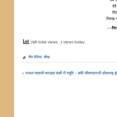
पीवै 
देव
रीत
निमख 
~~गिर
796 total views
, 1 views today
गीत वेलिया
,
सीख
Post
« राजल माताजी चराडवा वाळी री स्तुति – कवि जीवणदानजी डोसाभाइ झीब
navigation