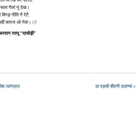
भला मिनख धर प्रीती,
ै सला गैलां नुं देख।
ां बिगड़ नीति नै रेटै,
नहीं कारज ओ नेक।।7
धरदान रतनू “दासोड़ी”
ा (धांगध्रा)
ठा पड़सी बींदणी उठाण्यां »