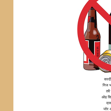
सरदी 
निज भ
तवै
ओढ स
दार
जोर 