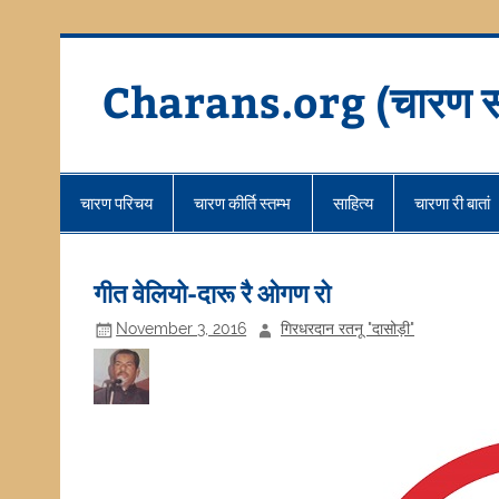
Skip
to
content
Charans.org (चारण स
चारण परिचय
चारण कीर्ति स्तम्भ
साहित्य
चारणा री बातां
गीत वेलियो-दारू रै ओगण रो
November 3, 2016
गिरधरदान रतनू "दासोड़ी"