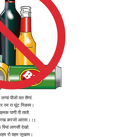
लग्यां पीजो मत सैणां,
र रम रा घूंट निकाम।
 छमक पाणी पी तातो,
िरख करजो आराम।।1
ू पियां लागसी देखो,
अहम रो वहम जुखाम।