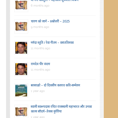
6 months ago
चारण को जानें – प्रश्नोत्तरी – 2025
9 months ago
नर्मदा स्तुति / रेवा गीतम – वसंततिलका
11 months ago
रामदेव पीर वंदना
11 months ago
बरसाळो – दो दिवसीय कलरव कवि-सम्मेलन
1 year ago
स्वामी स्वरूपदास रचित राजस्थानी महाभारत और उनका
काव्य सौंदर्य–तेजस मुंगेरिया
1 year ago