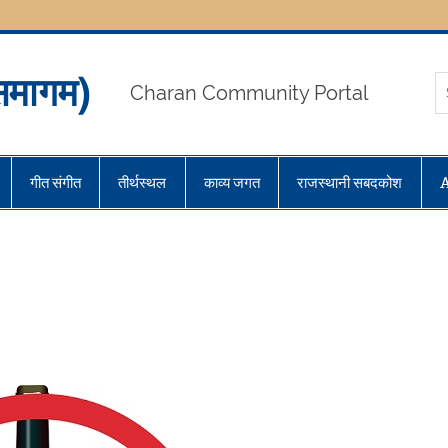
मागम)
Charan Community Portal
गीत संगीत
तीर्थस्थल
काव्य जगत
राजस्थानी सबदकोश