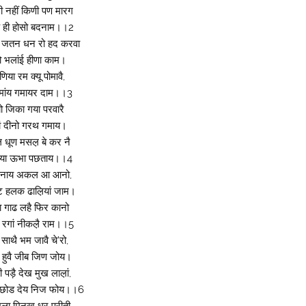
ी नहीं किणी पण मारग
 ही होसो बदनाम।।2
 जतन धन रो हद करवा
 भलांई हीणा काम।
णिया रम क्यू पोमावै,
 मांय गमायर दाम।।3
ो जिका गया परवारै
ां दीनो गरथ गमाय।
 धूण मसल़ बे कर नै
रया ऊभा पछताय।।4
ै नाय अकल आ आनो,
 हलक ढाल़ियां जाम।
ा गाढ लहै फिर कानो
ं रगां नीकल़ै राम।।5
ाथै भम जावै चे’रो,
 हुवै जीब जिण जोय।
 पड़ै देख मुख लाल़ां,
 छोड देय निज फोय।।6