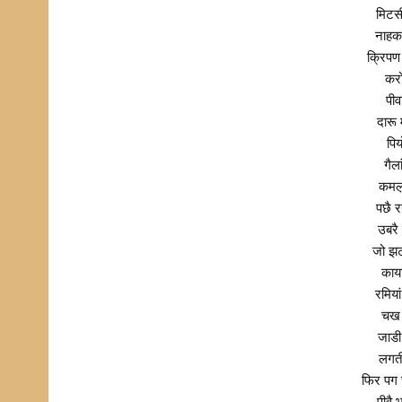
मिटस
नाहक
क्रिपण
करो
पीव
दारू
पिय
गैल
कमल़
पछै 
उबर
जो झट
काय
रमिया
चख स
जाडी
लगती
फिर पग