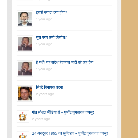
इससे ज्यादा क्या होगा?
1 year ago
सूरां मरण तणो की सोच?
1 year ago
हे पंथी! यह संदेश तेजमाल भाटी को कह देना।
1 year ago
सिद्धि विनायक वंदना
2 years ago
गीत सोशल मीडिया रौ – पुष्पेंद्र जुगतावत वणसूर
2 years ago
24 अक्टूबर 1995 का सूर्यग्रहण – पुष्पेंद्र जुगतावत वणसूर