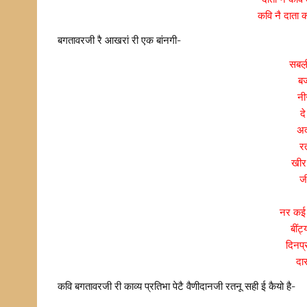
कवि नै दाता क
बगतावरजी रै आखरां री एक बांनगी-
सबल़
बज
नी
द
अद
र
खीर
ज
नर कई 
बींट
दिनप्र
दा
कवि बगतावरजी री काव्य प्रतिभा पेटै वैणीदानजी रतनू सही ई कैयो है-