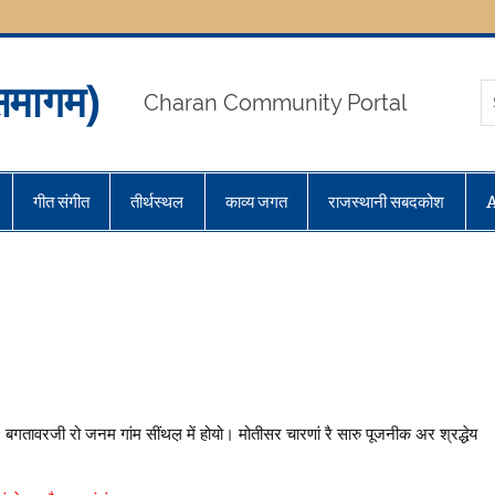
मागम)
Charan Community Portal
गीत संगीत
तीर्थस्थल
काव्य जगत
राजस्थानी सबदकोश
। बगतावरजी रो जनम गांम सींथल़ में होयो। मोतीसर चारणां रै सारु पूजनीक अर श्रद्धेय