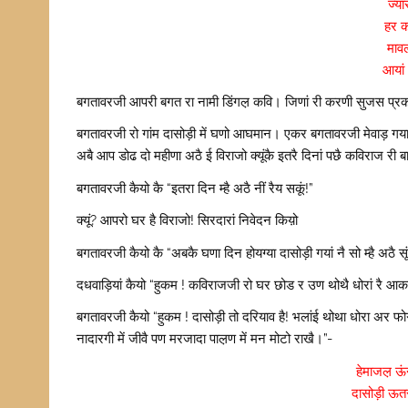
ज्या
हर क
माव
आयां
बगतावरजी आपरी बगत रा नामी डिंगल़ कवि। जिणां री करणी सुजस प्रकास,
बगतावरजी रो गांम दासोड़ी में घणो आघमान। एकर बगतावरजी मेवाड़ गया। 
अबै आप डोढ दो महीणा अठै ई विराजो क्यूंकै इतरै दिनां पछै कविराज री
बगतावरजी कैयो कै “इतरा दिन म्है अठै नीं रैय सकूं!”
क्यूं? आपरो घर है विराजो! सिरदारां निवेदन किय़ो
बगतावरजी कैयो कै “अबकै घणा दिन होयग्या दासोड़ी गयां नै सो म्है अठै स
दधवाड़ियां कैयो “हुकम ! कविराजजी रो घर छोड र उण थोथै धोरां रै आकां
बगतावरजी कैयो “हुकम ! दासोड़ी तो दरियाव है! भलांई थोथा धोरा अर फोगड़
नादारगी में जीवै पण मरजादा पाल़ण में मन मोटो राखै।”-
हेमाजल़ ऊं
दासोड़ी ऊतर