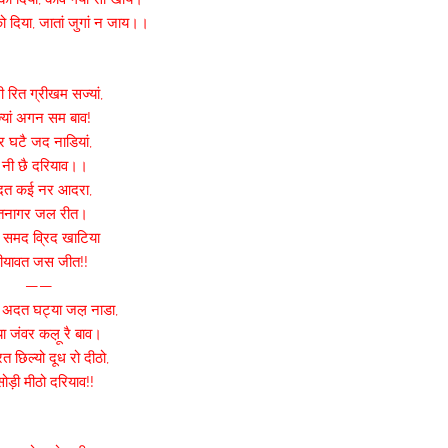
ो दिया, जातां जुगां न जाय।।
ी रित ग्रीखम सज्यां,
्यां अगन सम बाव!
र घटै जद नाडियां,
े नी छै दरियाव।।
त कई नर आदरा,
तनागर जल रीत।
 समद व्रिद खाटिया
ीयावत जस जीत!!
——
अदत घट्या जल़ नाडा,
्या जंवर कल़ू रै बाव।
त छिल्यो दूध रो दीठो,
सोड़ी मीठो दरियाव!!