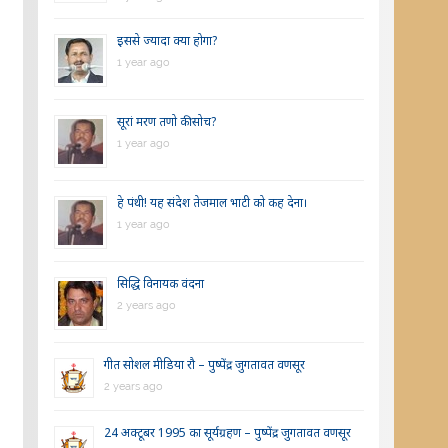
इससे ज्यादा क्या होगा?
1 year ago
सूरां मरण तणो की सोच?
1 year ago
हे पंथी! यह संदेश तेजमाल भाटी को कह देना।
1 year ago
सिद्धि विनायक वंदना
2 years ago
गीत सोशल मीडिया रौ – पुष्पेंद्र जुगतावत वणसूर
2 years ago
24 अक्टूबर 1995 का सूर्यग्रहण – पुष्पेंद्र जुगतावत वणसूर