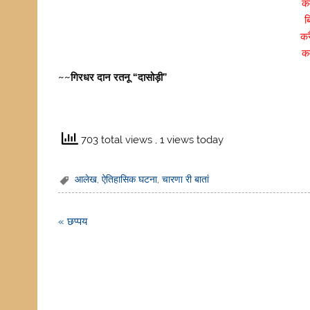
कव
ब
कर
कव
~~गिरधर दान रतनू “दासोड़ी”
703 total views
, 1 views today
आलेख
,
ऐतिहासिक घटना
,
चारणा री बातां
Post
« छप्पय
navigation