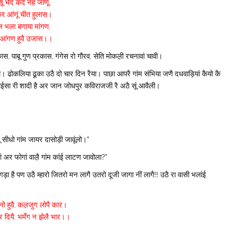
ंसूं भेद कदै नह जांणूं,
र आंणूं चीत हुलास।
ल भला बणाया मांगण,
 आंगण हुवै उजास।।
 पाबू गुण प्रकास, गंगेस रो गौरव, सेति मोकल़ी रचनावां चावी।
ढोकलिया ढूका उठै दो चार दिन रैया। पाछा आपरै गांम संभिया जणै दधवाड़ियां कैयो कै
 बाईसा री शादी है अर जान जोधपुर कविराजजी रै अठै सूं आवैली।
ूं सीधो गांम जायर दासोड़ी जावूंलो।”
 अर फोगां वाल़ै गांम कांई लाटण जावोला?”
ा है पण उठै म्हारो जितरो मन लागै उतरो दूजी जागा नीं लागै!! उठै रा वासी भलांई
नो हुवै, कल़जुग लोपै कार।
 दियै, भमँग न झेलै भार।।