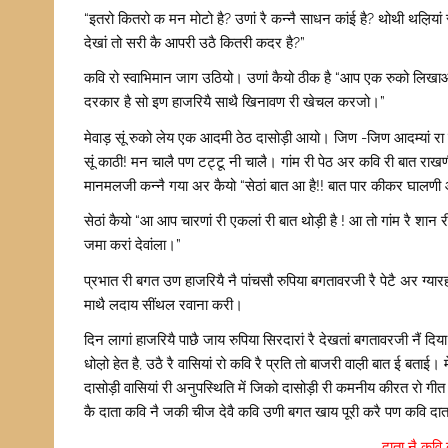
“इतरो कितरो क मन मोटो है? उणां रै कन्नै साधन कांई है? थोथी थल़ियां र
देखां तो सरी कै आपरी उठै कितरी कदर है?”
कवि रो स्वाभिमान जाग उठियो। उणां कैयो ठीक है “आप एक रुको लिखाओ ज
दरकार है सो इण हाजरियै साथै खिनावण री खेचल करजो।”
मेवाड़ सूं रुको लेय एक आदमी ठेठ दासोड़ी आयो। जिण -जिण आदम्यां रा ना
सूं काठी! मन चालै पण टट्टू नी चालै। गांम री पेठ अर कवि री बात रा
मानमलजी कन्नै गया अर कैयो “सेठां बात आ है!! बात पार कीकर घालणी
सेठां कैयो “आ आप चारणां री एकलां री बात थोड़ी है ! आ तो गांम रै शान र
जमा करां देवांला।”
प्रभात री बगत उण हाजरियै नै पांचसौ रुपिया बगतावरजी रै पेटै अर ग्यारह
माथै लदाय सींथल रवाना करी।
दिन लागां हाजरियै पाछै जाय रुपिया सिरदारां रै देखतां बगतावरजी नैं दिया 
धोल़ो हेत है, उठै रै वासियां रो कवि रै प्रति तो बाजरी वाल़ी बात ई ब
दासोड़ी वासियां री अनुपस्थिति में जिको दासोड़ी री कमनीय कीरत रो गी
कै दाता कवि नै जकी चीज देवै कवि उणी बगत खाय पूरी करै पण कवि दाता
दाता नै कवि