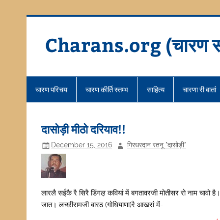
Skip
to
content
Charans.org (चारण स
चारण परिचय
चारण कीर्ति स्तम्भ
साहित्य
चारणा री बातां
दासोड़ी मीठो दरियाव!!
December 15, 2016
गिरधरदान रतनू "दासोड़ी"
लारलै सईकै रै सिरै डिंगल़ कवियां में बगतावरजी मोतीसर रो नाम चावो है
जात। लच्छीरामजी बारठ (गोधियाणा)रै आखरां में-