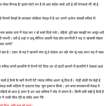
ा मोथा मिनख है! इतरो मोटो मन है तो आप संदेश साथै अठै ई कीं मंगायलो नीं! म्है ई
िणमें लिखो कै बगतावर मोतीसर मेवाड़ में है अर उणनै अजेज पांचसौ रुपियां री
म बताया उणां नैं भेल़ा कर र बो रुको दियो गयो। पढियो, पूरी बात समझी पण अणूंत भाठै
खणी जरूरी। छवै ई धड़ां रा छवू मौजिज आदमी भेल़ा होय करनीजी रै मढ रा खंचाची मोहता
 आप जाणो!”
ी बात है। एकर तो मढ रै खजानै मांय सूं दे देवांला अर पछै गांम सूं भाछ करर मढ में पाछा
 रुपिया उणरी हाजरियै री दैनगी पेटै दिया अर दो छाटी बाजरी री हाजरियै रै देखतां ऊठां
साथै ई कैयो कै म्हनै दैनगी पेटै ग्यारह रुपिया अलग सूं दिया है। जेड़ी धोल़ी रेत बेड़ो ई
ताई। मेवाड़ वासी थल़ियां री उदारता देख, सुण इचरज कियो। उण बगत बगतावरजी मेवाड़ में
त पढियो बो आज ई अमर है अर थल़ वासियां रै मोद रो कारण है। किणी कवि सही ई कैयो है
 नै जकी चीज देवै बा सदैव अमर रैवै-
 को दिया, कवि गया सो खाय।