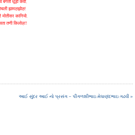
 बगतो धूड़ो कवी,
िचली झामल़झोल़!
ै मोतीसर कानियो,
ता तणी किलोल़!!
આઈ સુંદર આઈ નો પ્રસંગ – પીંગળશીભાઇ.મેધાણંદભાઇ.ગઢવી »