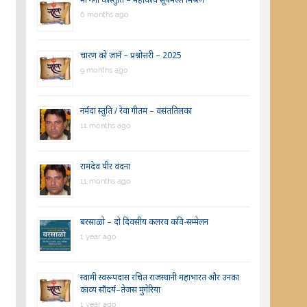
6 months ago
चारण को जानें – प्रश्नोत्तरी – 2025
9 months ago
नर्मदा स्तुति / रेवा गीतम – वसंततिलका
11 months ago
रामदेव पीर वंदना
11 months ago
बरसाळो – दो दिवसीय कलरव कवि-सम्मेलन
1 year ago
स्वामी स्वरूपदास रचित राजस्थानी महाभारत और उनका
काव्य सौंदर्य–तेजस मुंगेरिया
1 year ago