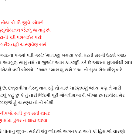
થે તોય બે દિ જીવે બોધરો;
ુસુંનોય,તલ જેટલું જ તાહરૂં.
ાની ક્ડી પન્નગઝેર પરાં;
ઉગરીશનહી ચારણવેણ બરાં.
તેમ આઇના પગમાં પડી ગયોઃ ‘માતાજી ખમયા કરો, ધરતી સરગી ઉઠશે આઇ
 અવગુણ સામું તમે ના જુઓ!’ આમ કાક્લૂદી કરે છે.આઇના મુખમાંથી શાપ
ે વળી બોલ્યોઃ “આઇ ! મારું શું થશે ? આ તો સુકા ભેરું લીલુ બરે
ં છે. છત્રાવીયા મેરનું નામ રહે તો મારું ચારણપણું જાય, પણ તે મારી
ું કહું છું કે તું તારી જિંદગી પૂરી ભોગવીશ.બાકી બીજા છત્રાવીયા મેર
ાણજે હું ચારણ્ય નો’તી બોલી.
નીપજે, સતી કુળ સતી થાય;
માંય, ડુંગર ન થાય દાદવા.
 પોતાનુ જીવન સમેટી લેવુ જોઇએ અગનકાટ અને કાં હિમાળો.ચારણો