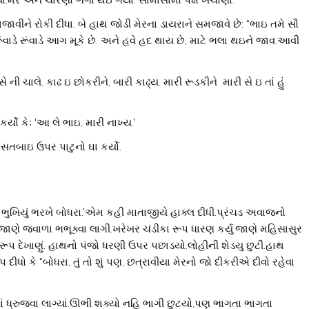
ાવીને રોકી દીધા. બે હાથ જોડી મેરના ડાયરાને સમજાવે છે: “ભાઇ તમે સૌ
વાડે રૂંવાડે આગ મૂકે છે. અને હવે હદ થાય છે, માટે ભલા થઇને જાવ.આવી
સે ની ચાલે. કાઢ ઇ છોકરીને, બારી કાઢ્ય. મારી રૂડકીને મારી સે ઇ તાં હું
યો કેઃ ‘આ લે ભાઇ, મારી નાખ્ય.’
સતબાઇ ઉપર પાટુનો ઘા કર્યો.
ે ભુખિયું ભરખે બોધરા.’એમ કહી માતાજીયે હાક્લ દીધી.પ્રંચડ અવાજનો
ાણે જવાળા ભભૂક્વા લાગી.ખરેખર ચંડીકા રૂપ ધારણ કર્યુ.જાણે મહિસાસુર
રૂપ દેખાણું. હાથનો પંજો ધરણી ઉપર પછાડયો.લોહીની શેડયુ છુટી.હાથ
ાપ દીધો કે “બોધરા, તું તો શું પણ, છત્રાવીયા મેરનો જો દીકરીએ દીવો રહેવા
ં ધ્રુજવા લાગ્યાં.ઊભી શક્યો નહિ ભાગી છુટયો,પણ ભાગતા ભાગતા