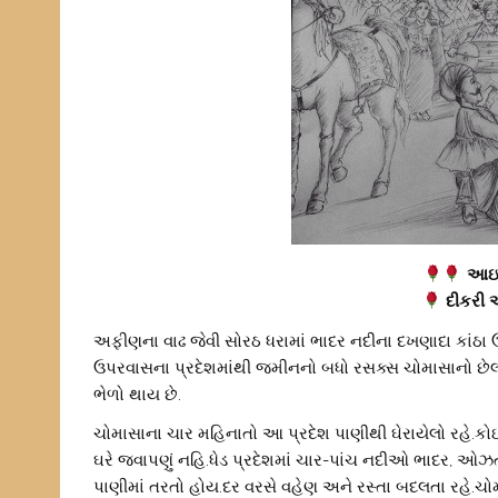
આઇ સ
દીકરી
અફીણના વાઢ જેવી સોરઠ ધરામાં ભાદર નદીના દખણાદા કાંઠા ઉપ
ઉપરવાસના પ્રદેશમાંથી જમીનનો બધો રસક્સ ચોમાસાનો છેલ
ભેળો થાય છે.
ચોમાસાના ચાર મહિનાતો આ પ્રદેશ પાણીથી ઘેરાયેલો રહે.ક
ઘરે જવાપણું નહિ.ધેડ પ્રદેશમાં ચાર-પાંચ નદીઓ ભાદર, ઓ
પાણીમાં તરતો હોય.દર વરસે વહેણ અને રસ્તા બદલતા રહે.ચોમ