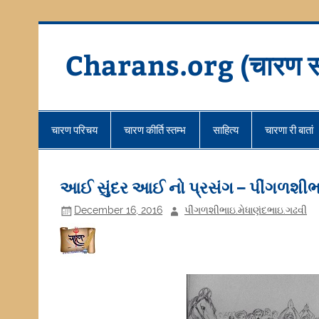
Skip
to
content
Charans.org (चारण स
चारण परिचय
चारण कीर्ति स्तम्भ
साहित्य
चारणा री बातां
આઈ સુંદર આઈ નો પ્રસંગ – પીંગળશીભ
December 16, 2016
પીંગળશીભાઇ.મેધાણંદભાઇ.ગઢવી