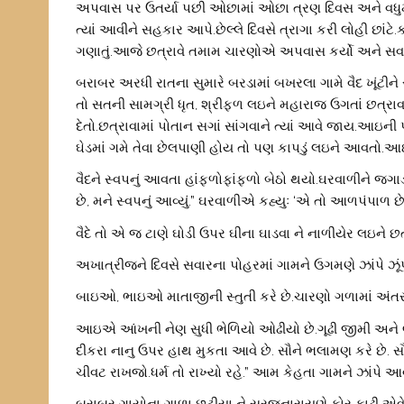
અપવાસ પર ઉતર્યા પછી ઓછામાં ઓછા ત્રણ દિવસ અને વધુમાં
ત્યાં આવીને સહકાર આપે.છેલ્લે દિવસે ત્રાગા કરી લોહી છાંટ
ગણાતું.આજે છત્રાવે તમામ ચારણોએ અપવાસ કર્યો અને સવારે 
બરાબર અરધી રાતના સુમારે બરડામાં બખરલા ગામે વૈદ ખૂંટીને સ
તો સતની સામગ્રી ધૃત, શ્રીફ્ળ લઇને મહારાજ ઉગતાં છત્રાવા 
દેતો.છત્રાવામાં પોતાન સગાં સાંગવાને ત્યાં આવે જાય.આઇની
ઘેડમાં ગમે તેવા છેલપાણી હોય તો પણ કાપડું લઇને આવતો.આ
વૈદને સ્વપનું આવતા હાંફ્ળોફાંફ્ળો બેઠો થયો.ઘરવાળીને જગાડીન
છે, મને સ્વપનું આવ્યું.” ઘરવાળીએ કહ્યુઃ ‘એ તો આળપંપાળ છ
વૈદે તો એ જ ટાણે ઘોડી ઉપર ઘીના ઘાડવા ને નાળીયેર લઇને છત
અખાત્રીજને દિવસે સવારના પોહરમાં ગામને ઉગમણે ઝાંપે ઝૂં
બાઇઓ, ભાઇઓ માતાજીની સ્તુતી કરે છે.ચારણો ગળામાં અંતરવ
આઇએ આંખની નેણ સુધી ભેળિયો ઓઢીયો છે.ગૂઢી જીમી અને લાંબા 
દીકરા નાનુ ઉપર હાથ મુકતા આવે છે. સૌને ભલામણ કરે છે. સૌ
ચીવટ રાખજો.ધર્મ તો રાખ્યો રહે.” આમ કેહતા ગામને ઝાંપે આવ્