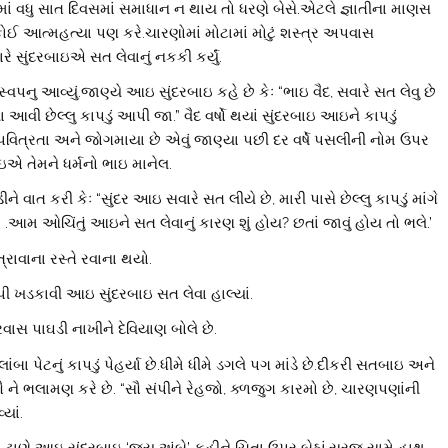
 વધુ સાત દિવસમાં સમાધાન ન થાય તો ધરણે બેસે.એટલે જ્ઞાતીના માણસ
ે.કોઈ આત્મહત્યા પણ કરે.ચારણોમાં મોટામાં મોટું શસ્ત્ર અપવાસ
સુંદરબાઇએ સત લેવાનું નકકી કર્યું.
્વપનુ આવ્યું.જાણ્યે આઇ સુંદરબાઇ કહે છે કેઃ “ભાઇ વૈદ, સવારે સત લેવુ છે
આવી છેલ્લુ કાપડું આપી જા.” વૈદ વર્ષો થયાં સુંદરબાઇ આઇને કાપડું
 પવિત્રતા અને જોગમાયા છે એવું જાણ્યા પછી દર વર્ષે પસલીની નોમ ઉપર
ઇએ તેમને ધર્મનો ભાઇ માનેલ.
ે વાત કરી કેઃ “સુંદર આઇ સવારે સત લીયે છે, મારી પાસે છેલ્લુ કાપડું માંગે
ે .આમ ઓચિંતું આઇને સત લેવાનું કારણ શું હોય? છતાં જાવું હોય તો ભલે.’
્રાવાના રસ્તે રવાના થયો.
પી ખડકાવી આઇ સુંદરબાઇ સત લેવા હાલ્યાં.
ાસ પાઘડી નાખીને દેવિયાણ બોલે છે.
પેટનું કાપડું પેહર્યા છે.ધીમે ધીમે ડગલે પગ માંડે છે.દીકરી સતબાઇ અને
 ને ભલામણ કરે છે. “સૌ સંપીને રેહજો, ક્ળજુગ કારમો છે, ચારણપણાંની
યાં.