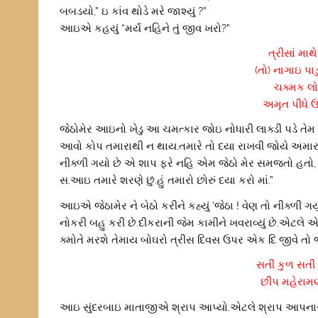
બબડયો,” ઇ કાંવ થોડે મરે જાશ્યું ?”
આઇએ કહયું “મર્ય નહિને તું જીવ ખરો?”
ત્રીસાં મા
(તો) નાગાઇ પાડ
ચક્મક લોઢ
અમૃત પીધે 
જેઠોમેર આઇનો ખેડુ આ ચમત્કાર જોઇ નોધારી લાક્ડી પડે 
આવો કોપ તમારાથી ન થાય.તમારે તો દયા રાખવી જોયે અમારા
નીક્ળી ગયો છે એ શાપ ફરે નહિ એમ જેઠો મેર સમજતો હતો, એટલ
સ.આઇ તમારે શરણે છું.હું તમારો છોરું દયા કરો માં.”
આઇએ જેઠામેર ને બેઠો કરીને કહ્યું ‘જેઠા ! વેણ તો નીક્ળી ગયુ
નોકરી બહુ કરી છે.દીકરાની જેમ કામીને ખવરાવ્યું છે.એટલે એટલ
ક્મોતે મરશે તેમાય બોઘરો ત્રીસ દિવસ ઉપર એક દિ જીવે તો જ
સતી કુળ સતી 
છીપ મહેરામણ 
આઇ સુંદરબાઇ માતાજીએ શ્રાપ આપ્યો.એટલે શ્રાપ આપનારે