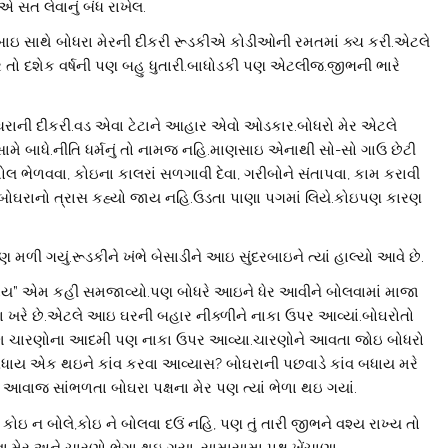
ત લેવાનું બંધ રાખેલ.
ાઇ સાથે બોધરા મેરની દીકરી રૂડકીએ કોડીઓની રમતમાં ક્ચ કરી.એટલે
ો દશેક વર્ષની પણ બહુ ધુતારી.બાધોડકી પણ એટલીજ.જીભની ભારે
 બોધરાની દીકરી.વડ એવા ટેટાને આહાર એવો ઓડકાર.બોધરો મેર એટલે
ા સામે બાધે.નીતિ ધર્મનું તો નામજ નહિ.માણસાઇ એનાથી સો-સો ગાઉ છેટી
 મોલ ભેળવવા, કોઇના કાલરાં સળગાવી દેવા, ગરીબોને સંતાપવા, કામ કરાવી
.બોઘરાનો ત્રાસ કહ્યો જાય નહિ.ઉડતા પાણા પગમાં લિયે.કોઇપણ કારણ
મળી ગયું.રૂડકીને ખંભે બેસાડીને આઇ સુંદરબાઇને ત્યાં હાલ્યો આવે છે.
 હોય” એમ કહી સમજાવ્યો.પણ બોધરે આઇને ધેર આવીને બોલવામાં માજા
ીડા ખરે છે.એટલે આઇ ઘરની બહાર નીક્ળીને નાકા ઉપર આવ્યાં.બોઘરોતો
ઠ દશ ચારણોના આદમી પણ નાકા ઉપર આવ્યા.ચારણોને આવતા જોઇ બોધરો
”બધાય એક થઇને કાંવ કરવા આવ્યાસ? બોઘરાની પછવાડે કાંવ બધાય મરે
 આવાજ સાંભળતા બોઘરા પક્ષના મેર પણ ત્યાં ભેળા થઇ ગયાં.
ે કોઇ ન બોલે,કોઇ ને બોલવા દઉં નહિ, પણ તું તારી જીભને વશ્ય રાખ્ય તો
ા.મેર અને ચારણો ભેગા થઇ ગયા. સામાસામા પક્ષ ખેંચાણા.