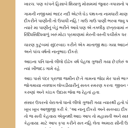
ખારચ, પણ કાંપને હિસાબે શિયાળુ મોસમમાં જુવાર-ક્પાસનો
ગામની નજીક્માં ભાદર નદી એટલે ઘેડ પંથકના નામધારી માણસોન
દીકરીને પાણીની તો ઉપાધી નહિ ! ગાઉ ગાઉ પાણી ભરવા જવુ પડ
ત્યારે મા પાણીનું બેડું ભરીને આવે.પણ એ તક્લીફ છત્રાવામાં 
રિધ્ધિસિધ્ધિવાળું ખરું.મોટા પ્રમાણમાં મેરની વસ્તી.પચીસે
ચારણ કુટુંબમાં સુંદરબાઇ કરીને એક માતાજી થઇ ગયા.આઇની ઉ
અને પાંચ વર્ષનો નાનુભાઇ દીકરો.
આઇના પતિ ધાનો લીલો દોઢેક વર્ષ પેહલા ગુજરી ગયા છે.છોરુ
ત્યાં ખીજદડ ગામે રહે.
આઇ પાસે પંદર પ્રાજા જમીન છે.તે ગામના જેઠા મેર પાસે ભા
જોગમાયા નવલાખ લોબડીયારીનું સતત સ્મરણ કરતા. જીવન આ
કરુણાં અને કાંઇક ઉદાસ જેવા જ રેહતાં હતા.
સંસાર ઉપરનો વેરાગતો ધાનો લીલો ગુજરી ગયા ત્યારથી હતો
ખૂબ ખૂબ આજીજી કરી કે, “આ નાનુ દીકરો અને સતબાઇ દીક
તો જ સતી કેહવાય એવુનથી.આઇ આપ તો મહાસતી અને સાક્ષ
કેહવાયા. માટે આપ કૃપા કરીને સત નહિ લેતા અમારા સૌની