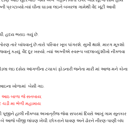
 ટાણે આઇ સુંદરબાઇ ‘જય અંબે’ કહીને ચિતા ઉપર બેઠાં.સૂરજ સામે હાથ
ની પ્રગ્ટાવ્યો.ત્યાં ઘીના ઘાડવા લઇને બખરલા ગામેથી વૈદ ખૂંટી આવી
નથી, હદય ભરાઇ ગયું છે.
 તારે બાંધવાનું છે.તારો પરિવાર ખૂબ પાંગરશે, સુખી થાશે, મારગ મૂકશો
કહ્યું. વૈદ દૂર ખસ્યો, ત્યાં અગ્નીએ સ્વરૂપ બદલાવ્યું.શીખો નીક્ળવા
મીંડલા લઇ દસેય આંગળીના ટચાકાં ફોડનારી જનેતા મારી માં આજ મને કોના
 આઇના ખોળામાં બેસી ગઇ.
ં આઠ બાળા જે સતબાય;
ટે ચડી મા ભેળી મહામાય.
ી પૂજીને હાલી નીક્ળ્યા.અખાત્રીજ જેવા સપરમાં દિવસે આખું ગામ સૂનકાર
ુંબે આજે બીજી લાંઘણ ખેંચી. છોકરાને ધાવણ અને ઢોરને નીરણ-પાણી બંધ