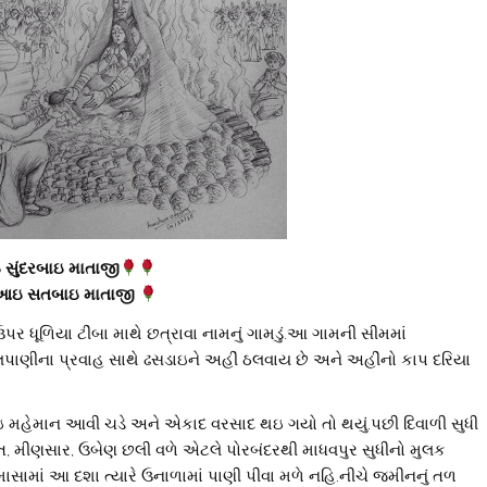
ુંદરબાઇ માતાજી
 આઇ સતબાઇ માતાજી
ર ધૂળિયા ટીંબા માથે છત્રાવા નામનું ગામડું.આ ગામની સીમમાં
પાણીના પ્રવાહ સાથે ઢસડાઇને અહીં ઠલવાય છે અને અહીંનો કાપ દરિયા
ોઇ મહેમાન આવી ચડે અને એકાદ વરસાદ થઇ ગયો તો થયું.પછી દિવાળી સુધી
ઝત, મીણસાર, ઉબેણ છલી વળે એટલે પોરબંદરથી માધવપુર સુધીનો મુલક
ાસામાં આ દશા ત્યારે ઉનાળામાં પાણી પીવા મળે નહિ.નીચે જમીનનું તળ