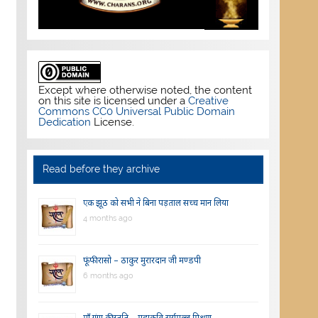
Except where otherwise noted, the content
on this site is licensed under a
Creative
Commons CC0 Universal Public Domain
Dedication
License.
Read before they archive
एक झूठ को सभी ने बिना पड़ताल सच्च मान लिया
4 months ago
फूंफी रासो – ठाकुर मुरारदान जी मण्डपी
6 months ago
माँ गंगा की स्तुति – महाकवि सूर्यमल्ल मिश्रण