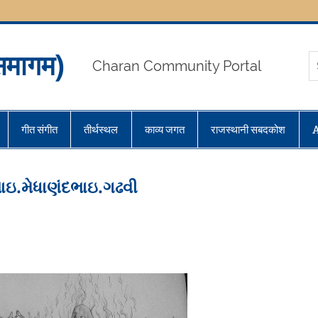
मागम)
Charan Community Portal
गीत संगीत
तीर्थस्थल
काव्य जगत
राजस्थानी सबदकोश
ાઇ.મેધાણંદભાઇ.ગઢવી