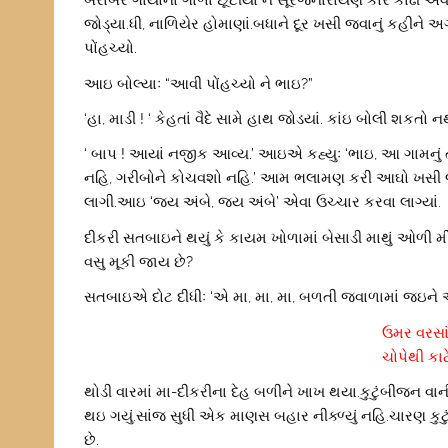
બરાબર ગાયોના ગાળા છૂટીયા ને સૂરજનારાયણે કોર કાઢી એવે
જોડ્યા.ધી, નાળિયેર હોમાણાં.બધાને દૂર ખસી જવાનું કહીને અગ્
પોંહચ્યો.
આઇ બોલ્યાઃ “આવી પોંહચ્યો ને ભાઇ?”
‘હા, માડી ! ‘ કેહતાં વૈદે સામે હાથ જોડયાં. કાંઇ બોલી શકતો 
‘ બાપ ! આયાં નજીક આવ્ય.’ આઇએ કહ્યુઃ ‘ભાઇ, આ ગામનું તોરણ
નહિ, ગરીબોને કોચવશો નહિ.’ આમ ભલામણ કરી આઘો ખસી જવાનું 
લાગી.આઇ ‘જય અંબે, જય અંબે’ એવા ઉચ્ચાર કરવા લાગ્યાં.
દીકરી સતબાઇને થયું કે કાયમ ખોળામાં બેસાડી માથું ઓળી 
વસુ મૂકી જાય છે?
સતબાઇએ દોટ દીધીઃ ‘એ મા, મા, મા, બળતી જવાળામાં જઇને
ઉમર વરસા
ચોપેથી કા
થોડી વારમાં મા-દીકરીના દેહ બળીને ખાખ થયા.કુટુંબીજન વાન
થઇ ગયું.સાંજ સુધી એક માણસ બહાર નીક્ળ્યું નહિ.ચારણ કુટ
છે.