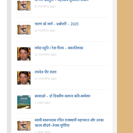
6 months ago
चारण को जानें – प्रश्नोत्तरी – 2025
9 months ago
नर्मदा स्तुति / रेवा गीतम – वसंततिलका
11 months ago
रामदेव पीर वंदना
11 months ago
बरसाळो – दो दिवसीय कलरव कवि-सम्मेलन
1 year ago
स्वामी स्वरूपदास रचित राजस्थानी महाभारत और उनका
काव्य सौंदर्य–तेजस मुंगेरिया
1 year ago