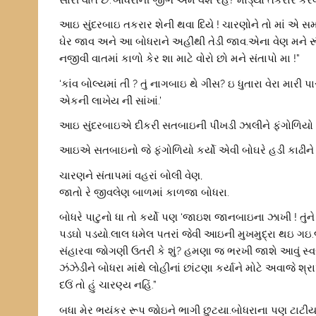
આઇ સુંદરબાઇ તકરાર શેની થવા દિયે ! ચારણોને તો માં એ સમજ
ઘેર જાવ અને આ બોધરાને અહીંથી તેડી જાવ.એના વેણ મને રૂં
નજીવી વાતમાં કાળો કેર શા માટે વોરો છો મને સંતાપો મા !”
‘કાંવ બોલ્યમાં તી ? તું નાગબાઇ થે ગીસ? ઇ ધુતારા વેરા મારી પા
એકની લાખેય નીં સાંખાં.’
આઇ સુંદરબાઇએ દીકરી સતબાઇની પીંખડી ઝાલીને ફંગોળિયો કર્
આઇએ સતબાઇનો જે ફંગોળિયો કર્યો એવી બોઘરે હડી કાઢીને 
ચારણને સંતાપમાં વહરાં બોલી વેણ,
જાતો રે જીવલેણ બાળમાં કાળજા બોધરા.
બોધરે પાટુનો ધા તો કર્યો પણ ‘જાઇશ જાનબાઇના ઝાખી ! તુંન
પડઘો પડયો.લાલ ધમેલ પતરાં જેવી આઇની મુખમુદ્રા થઇ ગઇ.જ
સંહારવા જોગણી ઉતરી કે શું? હમણા જ ભરખી જાશે આવું સ્વ
ઝંઝેડીને બોધરા માંથે લોહીનાં છાંટણા કર્યાને મોટે અવાજે શ્ર
દઉં તો હું ચારણ્ય નહિં.”
બધા મેર ભયંકર રૂપ જોઇને ભાગી છુટયા.બોધરાના પણ ટાટીયા