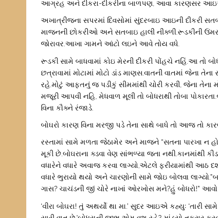
આગ્રહ અને દીકરા-દીકરીના બાળપણ, આવા કારણસર આઇએ સ
અખાત્રીજના સપરમાં દિવસોમાં સુંદરબાઇ આઇની દીકરી સતબ
માજનની છોકરીઓ અને સતબાઇ હાલી નીક્ળી.રૂડકીની ઉંમર ત
જોરાવર.આખા ગામને આંટો લઇને આવે તોય વધે.
રૂડકી સામે બાધવામાં કોઇ મેરની દીકરી પોંહચે નહિં.આ તો
છત્રાવામાં મોટામાં મોટો ડાંડ માણસ.વાતની વાતમાં જેના તેન
રહે.મોટું આફ્તનું જ પડીકું સીમમાંથી ચોરી કરવી, જેના તેના
મજૂરી આપવી નહિ, મેધવાળ મૂલી તો બોધરાથી તોબા પોકારતા
વિના કૌક્ને રંજાડે.
બોઘરો કારણ વિના મરજી પડે તેના સાથે બાધે તો આજ તો કારણ 
રસ્તામાં સામે મળતા જેઠામેર અને માજને “સતના પારખા ન
મૂકી છે.બોઘરાના ક્ડવા વેણ સાંભળ્યા જતા નથી.કાનમાંથી ક
વધારેને વધારે અવાજ કરવા લાગ્યો,એટલે ફરીયામાંથી આ
વધારે ભુરાયો થયો અને ચારણોની સામે જોઇ બોલવા લાગ્યો.
ગાસ? ચાચંડની જીં ચોરે નાખાં ઓરખોસ મને?હું બોધરો!” આવો
‘વીરા બોઘરા! તું અથર્યો થા મા.’ સુદર આઇએ કહ્યુઃ ‘તારી સામ
સારી વાત છે.’બોધરાની જીભ એમ વશ રહે? માંડ્યો તકરાર કરવ