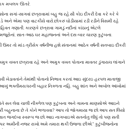
 પાક મબલક ઊતરે.
ા સગાં-સાગવાં છત્રાવામાં બહુ જ રહે.સૌ કોઇ દીકરી દેવા કરે કરે કે
ે અને એમા પણ વાટકીયે વારો.છોકરું ઘોડીયામાં રડી રડીને વિસમી રહે
નહિવત ગણાતી, કારણકે છત્રાવા ગામડું નદીનાં કાંઠાનું એટલે
ક ધર મજૂરોનાં, સાત-આઠ ઘર મહાજનનાં અને દસ-બાર ચારણ કુટુંબના.
ંમર તો માંડ ત્રીસેક વર્ષનીજ હશે.સંતાનમાં આઠેક વર્ષની સતબાઇ દીકરી
ં અમુક વખત છત્રાવા રહે અને અમુક વખત પોતાના માવતર ડુંગાયચ લાંગાને
ગવી ખેડાવતાંને તેમાંથી પોતાનો નિભાવ કરતાં.આઇ સુંદરઇ હરપલ માતાજી
ખું ભક્તીમય.ધરની બહાર નિક્ળતા નહિ. બહુ શાંત અને અબોલ આંખોમાં
.પોતે સત લેવા ચાલી નીક્ળેલ.પણ કુટુંબના અને ગામના માણસોએ આઇને
રી બહુનાના છે તે કોને ભળાવવા? આપ તો જોગમાયા જ છો.આપ સત લિયો
ાત જગદંબા સ્વરૂપ જ છો.આઇ નાગબાઇએ સતનોતુ લીધું તો પણ સતી
 ઉપર અમીની નજર રાખો.અમે તમારા થકી ઉજળા છીએ.” કુટુંબીજનોના