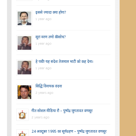
इससे ज्यादा क्या होगा?
1 year ago
सूरां मरण तणो की सोच?
1 year ago
हे पंथी! यह संदेश तेजमाल भाटी को कह देना।
1 year ago
सिद्धि विनायक वंदना
2 years ago
गीत सोशल मीडिया रौ – पुष्पेंद्र जुगतावत वणसूर
2 years ago
24 अक्टूबर 1995 का सूर्यग्रहण – पुष्पेंद्र जुगतावत वणसूर