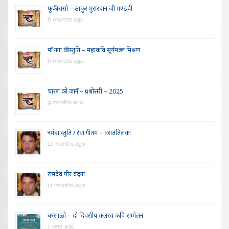
फूंफी रासो – ठाकुर मुरारदान जी मण्डपी
6 months ago
माँ गंगा की स्तुति – महाकवि सूर्यमल्ल मिश्रण
6 months ago
चारण को जानें – प्रश्नोत्तरी – 2025
9 months ago
नर्मदा स्तुति / रेवा गीतम – वसंततिलका
11 months ago
रामदेव पीर वंदना
11 months ago
बरसाळो – दो दिवसीय कलरव कवि-सम्मेलन
1 year ago