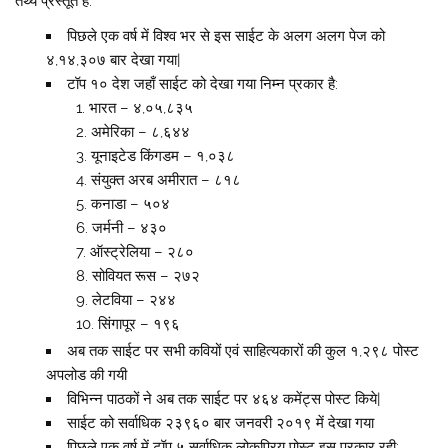
तथ्य प्रस्तूत हैं:
पिछले एक वर्ष में विश्व भर से इस साईट के अलग अलग पेज को
४,१४,३०७ बार देखा गया|
टॉप १० देश जहाँ साईट को देखा गया निम्न प्रकार है:
भारत – ४,०५,८३५
अमेरिका – ८,६४४
यूनाइटेड किंगडम – १,०३८
संयुक्त अरब अमीरात – ८१८
कनाडा – ५०४
जर्मनी – ४३०
ऑस्ट्रेलिया – २८०
सोवियत रूस – २७२
लेटविया – २४४
सिंगापूर – १९६
अब तक साईट पर सभी कवियों एवं साहित्यकारों की कुल १,२९८ पोस्ट
अपलोड की गयी
विभिन्न पाठकों ने अब तक साईट पर ४६४ कमेंट्स पोस्ट किये|
साईट को सर्वाधिक २३९६० बार जनवरी २०१९ में देखा गया
पिछले एक वर्ष में टॉप ५ सर्वाधिक लोकप्रिय पोस्ट इस प्रकार रही: