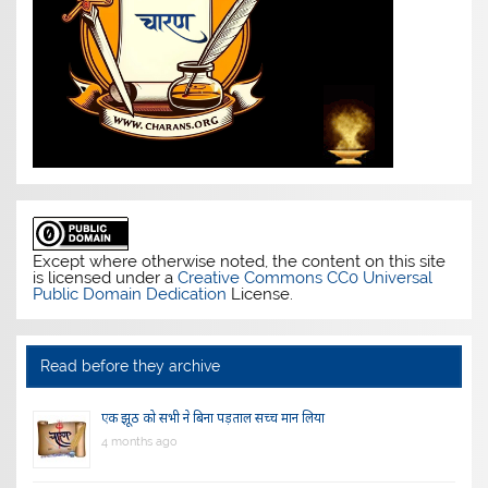
Except where otherwise noted, the content on this site
is licensed under a
Creative Commons CC0 Universal
Public Domain Dedication
License.
Read before they archive
एक झूठ को सभी ने बिना पड़ताल सच्च मान लिया
4 months ago