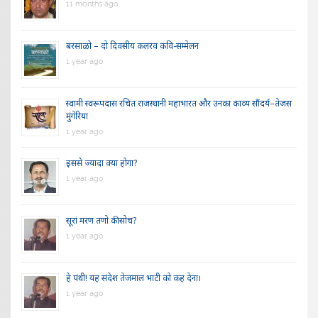
11 months ago
बरसाळो – दो दिवसीय कलरव कवि-सम्मेलन
1 year ago
स्वामी स्वरूपदास रचित राजस्थानी महाभारत और उनका काव्य सौंदर्य–तेजस
मुंगेरिया
1 year ago
इससे ज्यादा क्या होगा?
1 year ago
सूरां मरण तणो की सोच?
1 year ago
हे पंथी! यह संदेश तेजमाल भाटी को कह देना।
1 year ago