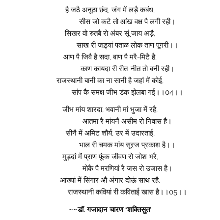
है जठै अनूठा छंद, जंग में लड़ै कबंध,
सीस जो कटै तो आंख वक्ष पै लगी रही।
सिखर वो रुतबै रो अंबर सूं जाय अड़ै,
साख री जड़्यां पताळ लोक ताण पूगरी।।
आण पै जिवै है सदा, बाण पै मरै-मिटै है,
काण कायदा री रीत-नीत तो बनी रही।
राजस्थानी बानी का ना सानी है जहां में कोई,
सांप कै समक्ष जीभ डंक झेलबा गई।।04।।
जीभ मांय शारदा, भवानी मां भुजा में रहै,
आतमा रै मांयनै असीम रो निवास है।
सीनै में अमिट शौर्य, उर में उदारताई,
भाल री चमक मांय सूरज प्रकाश है।।
मुड़दां में प्राण फूंक जीवण रो जोश भरै,
मोकै पै मरणियां रै जस रो उजास है।
आंख्यां में सिंगार औ अंगार दोऊं साथ रहै,
राजस्थानी कवियां री कविताई खास है।।05।।
~~डॉ. गजादान चारण ‘शक्तिसुत’