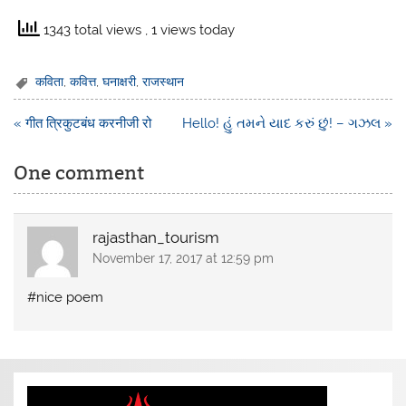
1343 total views
, 1 views today
कविता
,
कवित्त
,
घनाक्षरी
,
राजस्थान
Post
« गीत त्रिकुटबंध करनीजी रो
Hello! હું તમને યાદ કરું છું! – ગઝલ »
navigation
One comment
rajasthan_tourism
November 17, 2017 at 12:59 pm
#nice poem