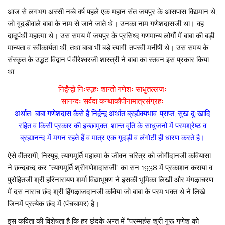
आज से लगभग अस्सी नब्बे वर्ष पहले एक महान संत जयपुर के आसपास विद्यमान थे,
जो गूदड़ीवाले बाबा के नाम से जाने जाते थे। उनका नाम गणेशदासजी था। वह
दादूपंथी महात्मा थे। उस समय में जयपुर के प्रसिध्द गणमान्य लोगौं में बाबा की बड़ी
मान्यता व स्वीकार्यता थी, तथा बाबा भी बड़े त्यागी-तपस्वी मनीषी थे। उस समय के
संस्कृत के उद्भट विद्वान पं.वीरेश्वरजी शास्त्री ने बाबा का स्तवन इस प्रकार किया
था:
निर्द्वंन्द्वो निःस्पृहः शान्तो गणेशः साधुतल्लजः
सानन्दः सर्वदा कन्थाकौपीनामात्रसंग्रहः
अर्थातः बाबा गणेशदास कैसे है निर्द्वन्द्व अर्थात ब्रह्मैक्यभाव-प्राप्त, सुख दुःखादि
रहित व किसी प्रकार की इच्छामुक्त, शान्त वृति के साधुजनो में परमश्रेष्ठ व
ब्रह्मानन्द में मगन रहते हैं व मात्र एक गूदड़ी व लंगोटी ही धारण करते है।
ऐसे वीतरागी, निस्पृह, त्यागमूर्ति महात्मा के जीवन चरित्र को जोगीदानजी कवियासा
ने छन्दबध्द कर “त्यागमूर्ति श्रीगणेशदासजी” का सन 1938 में प्रकाशन कराया व
पुरोहितजी श्री हरिनारायण शर्मा विद्याभूषण ने इसकी भूमिका लिखी और मंगऴाचरण
में दस नाराच छंद श्री हिंगऴाजदानजी कविया जो बाबा के परम भक्त थे ने लिखे
जिनमें प्रत्येक छंद में (पंचचामर) है।
इस कविता की विशेषता है कि हर छंदके अन्त में “परम्महंस श्री गुरू गणेश को