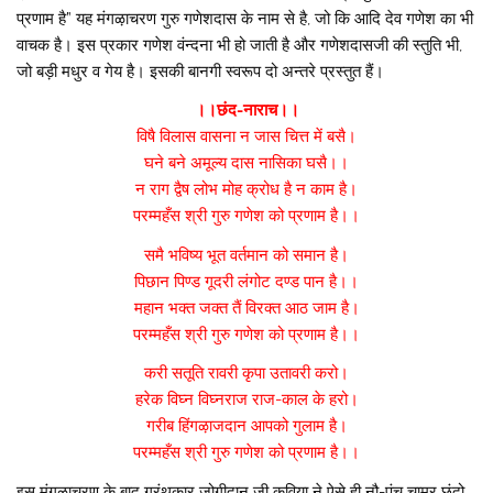
प्रणाम है” यह मंगऴाचरण गुरु गणेशदास के नाम से है, जो कि आदि देव गणेश का भी
वाचक है। इस प्रकार गणेश वंन्दना भी हो जाती है और गणेशदासजी की स्तुति भी,
जो बड़ी मधुर व गेय है। इसकी बानगी स्वरूप दो अन्तरे प्रस्तुत हैं।
।।छंद-नाराच।।
विषै विलास वासना न जास चित्त में बसै।
घने बने अमूल्य दास नासिका घसै।।
न राग द्वैष लोभ मोह क्रोध है न काम है।
परम्महँस श्री गुरु गणेश को प्रणाम है।।
समै भविष्य भूत वर्तमान को समान है।
पिछान पिण्ड गूदरी लंगोट दण्ड पान है।।
महान भक्त जक्त तैं विरक्त आठ जाम है।
परम्महँस श्री गुरु गणेश को प्रणाम है।।
करी सतूति रावरी कृपा उतावरी करो।
हरेक विघ्न विघ्नराज राज-काल के हरो।
गरीब हिंगऴाजदान आपको गुलाम है।
परम्महँस श्री गुरु गणेश को प्रणाम है।।
इस मंगऴाचरण के बाद ग्रंथकार जोगीदान जी कविया ने ऐसे ही नौ-पंच चामर छंदो