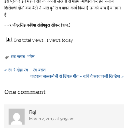
इस प्रकार इन महान संत को अपनी लेखनी से महिमा-मण्डित कर इन समाज
शिरोमणी दोनों बाबा बेटो ने अति पुनीत व पावन कार्य किया है उनको धन्य है व नमन
है।
~~राजेंद्रसिंह कविया संतोषपुरा सीकर (राज.)
692 total views
, 1 views today
छंद नाराच
,
भक्ति
Post
« रंग रे दोहा रंग – रंग बसंत
navigation
चाळराय चाळकनेची रो डिंगळ गीत – कवि केसरदानजी खिडिया »
One comment
Raj
March 2, 2017 at 9:19 am