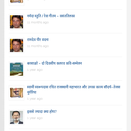
नर्मदा स्तुति / रेवा गीतम – वसंततिलका
11 months ago
रामदेव पीर वंदना
11 months ago
बरसाळो – दो दिवसीय कलरव कवि-सम्मेलन
1 year ago
स्वामी स्वरूपदास रचित राजस्थानी महाभारत और उनका काव्य सौंदर्य–तेजस
मुंगेरिया
1 year ago
इससे ज्यादा क्या होगा?
1 year ago