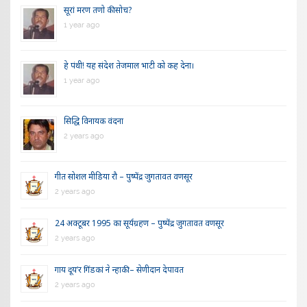
सूरां मरण तणो की सोच?
1 year ago
हे पंथी! यह संदेश तेजमाल भाटी को कह देना।
1 year ago
सिद्धि विनायक वंदना
2 years ago
गीत सोशल मीडिया रौ – पुष्पेंद्र जुगतावत वणसूर
2 years ago
24 अक्टूबर 1995 का सूर्यग्रहण – पुष्पेंद्र जुगतावत वणसूर
2 years ago
गाय दूय’र गिंडकां ने न्हाकी – सेणीदान देपावत
2 years ago