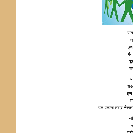
रा
ज
इण
गंग
फू
बा
भ
धरत
इण 
भं
पळ पळाता ताम्र नैखत
जो
व
दरी