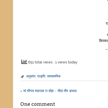
द
छिपकल
~
651 total views
, 1 views today
अतुकांत
,
प्रकृति
,
समसामयिक
Post
« मां मोंगल मछराळ रा दोहा – मीठा मीर डभाल
navigation
One comment