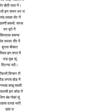
ोप व्हेती जात नै।
जौ इण सघन वन रा
यंद,धवळा सेर नै
डावणी,चकवो, सरस
वन मूर्ग नै
कितराक बचग्या
हंस सरवर तीर पै
बुगला बीचारा
ीवता इण बगत में
जड मूळ सूं
मिटग्या जठै।
रौकजौ विग्यान री
ोड लगता होड नै
णथाह काबू पावती
लालची इण कोड नै
जिण बंब गोळां सुं
उडाया दरख भारी
छांव रा