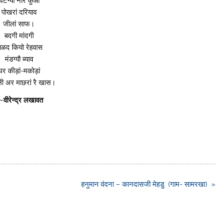
घटग्यौ नीर कुआं
पोखरां दरियाव
जीलां साफ।
बदगी मांदगी
ाळद कियो रेहवास
मंडग्यौ ब्याव
घर कीड़ां-मकोड़ां
ी अर माछरां रै खास।
~वीरेन्द्र लखावत
हनुमान वंदना – कानदासजी मेहडु (गाम- सामरखा) »