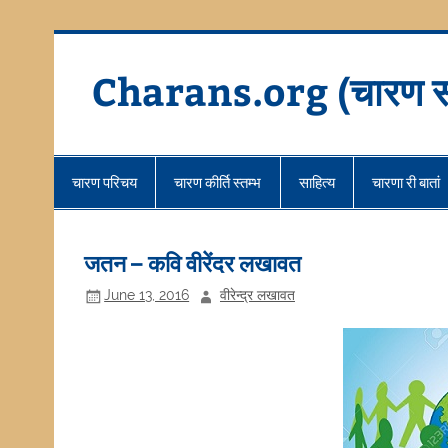
Skip
to
content
Charans.org (चारण स
चारण परिचय
चारण कीर्ति स्तम्भ
साहित्य
चारणा री बातां
जतन – कवि वीरेंदर लखावत
June 13, 2016
वीरेन्द्र लखावत