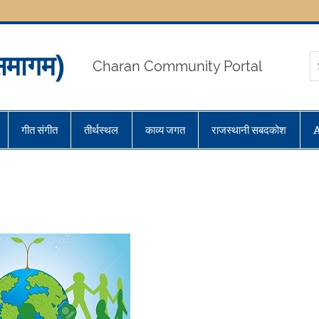
मागम)
Charan Community Portal
गीत संगीत
तीर्थस्थल
काव्य जगत
राजस्थानी सबदकोश