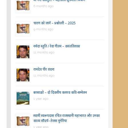
6 months ago
चारण को जानें – प्रश्नोत्तरी – 2025
9 months ago
नर्मदा स्तुति / रेवा गीतम – वसंततिलका
11 months ago
रामदेव पीर वंदना
11 months ago
बरसाळो – दो दिवसीय कलरव कवि-सम्मेलन
1 year ago
स्वामी स्वरूपदास रचित राजस्थानी महाभारत और उनका
काव्य सौंदर्य–तेजस मुंगेरिया
1 year ago