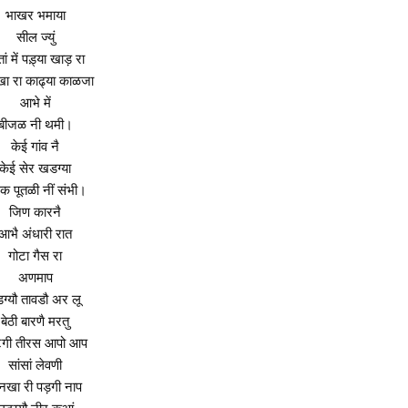
भाखर भमाया
सील ज्युं
ां में पड़्या खाड़ रा
ा रा काढ्या काळजा
आभे में
बीजळ नी थमी।
केई गांव नै
केई सेर खडग्या
क पूतळी नीं संभी।
जिण कारनै
आभै अंधारी रात
गोटा गैस रा
अणमाप
ग्यौ तावडौ अर लू
बेठी बारणै मरतु
टगी तीरस आपो आप
सांसां लेवणी
नखा री पड़गी नाप