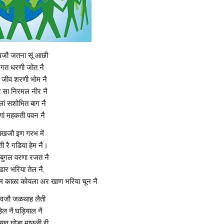
खजौ जतना सूं आछी
गत धरणी जोत नै
 जीव शरणी भोम नै
ा सा निरमल नीर नै
लां सशोभित बाग नै
गां महकती पवन नै
ाखजौ इण गरभ में
ी रै गडिया हेम नै।
बुगल वरणा रजत नै
डार भरिया तेल नै,
म काळा कोयला अर खाण भरिया चून नै
वजौ जळथाह लैती
्हेल नै,घड़ियाल नै
याव घोड़ा माछली री