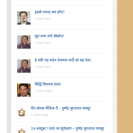
इससे ज्यादा क्या होगा?
1 year ago
सूरां मरण तणो की सोच?
1 year ago
हे पंथी! यह संदेश तेजमाल भाटी को कह देना।
1 year ago
सिद्धि विनायक वंदना
2 years ago
गीत सोशल मीडिया रौ – पुष्पेंद्र जुगतावत वणसूर
2 years ago
24 अक्टूबर 1995 का सूर्यग्रहण – पुष्पेंद्र जुगतावत वणसूर