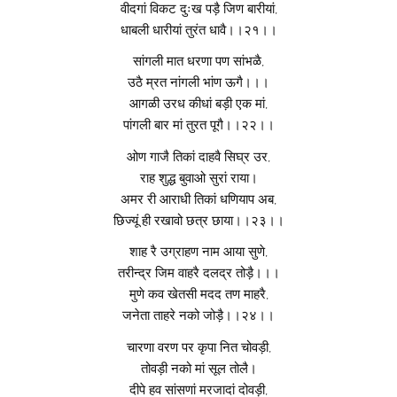
वीदगां विकट दुःख पड़ै जिण बारीयां,
धाबली धारीयां तुरंत धावै।।२१।।
सांगली मात धरणा पण सांभळै,
उठै म्रत नांगली भांण ऊगै।।।
आगळी उरध कीधां बड़ी एक मां,
पांगली बार मां तुरत पूगै।।२२।।
ओण गाजै तिकां दाहवै सिघ्र उर,
राह शुद्ध बुवाओ सुरां राया।
अमर री आराधी तिकां धणियाप अब,
छिज्यूं ही रखावो छत्र छाया।।२३।।
शाह रै उग्राहण नाम आया सुणे,
तरीन्द्र जिम वाहरै दलद्र तोड़ै।।।
मुणे कव खेतसी मदद तण माहरै,
जनेता ताहरे नको जोड़ै।।२४।।
चारणा वरण पर कृपा नित चोवड़ी,
तोवड़ी नको मां सूल तोलै।
दीपे हव सांसणां मरजादां दोवड़ी,