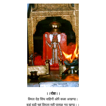
।।दोहा।।
विमल देह सिंघ वाहिनी ओपै कळा अखण्ड।
बड़ां बड़ी चहुं विमला मही पाताळ नव खण्ड।।