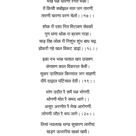
भखे पळ धारणी रगत भेळो।
तें कियोो सबोझल मात जग तारणी,
तारणी चारणा वरण चेलो।।१७।।
शोक री दशा नित मिटावण सेवकों,
गुण घणा थोक रा ब्रवण गाडा।
चाड़ तिह लोक री निशुंभ शुंभ बाघ चढ़,
डोकरी गहे खल विकट डाढ़ां।।१८।।
इळा नभ भाळ पाताल खप उपावण,
कंपावण काल विकराल केवी।
सुकर प्रतिपाल किरमाल जग साहणी,
दीपे दाढ़ाल घंटियाल देवी।।१९।।
भांण उदौत रै समै पळ भोगणी,
थोगणी मोत रै समद थागे।।
असुर अरणोत रै मेख आरोगणी,
जोगणी जौत रै रूप जागे।।२०।।
लियां नवलाख थण्ड सुचारण लारीया,
खड़ग ऊभारीया खळां खावै।