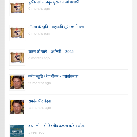
फूंफी रासो – ठाकुर मुरारदान जी मण्डपी
6 months ago
माँ गंगा की स्तुति – महाकवि सूर्यमल्ल मिश्रण
6 months ago
चारण को जानें – प्रश्नोत्तरी – 2025
9 months ago
नर्मदा स्तुति / रेवा गीतम – वसंततिलका
11 months ago
रामदेव पीर वंदना
11 months ago
बरसाळो – दो दिवसीय कलरव कवि-सम्मेलन
1 year ago