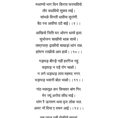
मथाण्यो भाग धिन किरपा फरमावियो,
तोर वधावियो सुकव ताई।
सांभळे विनती धावीया सुरांणी,
बैठ रथ आवीया उठै बाई।।९।।
आखियो जिति घर ओरण थायो इला,
सुभोजन चाखीयो थाळ साथै।
ताम्रपत्र ढ़ाकीयो चाखड़ां थांन तळ,
हतेरण राखीयो आप हाथै।।१०।।
गड़ापड़ बीगड़ै नहीं हरगिज गहूं,
चड़ापड़ न पड़ै रोग चाळो।
न लगे धड़ाधड़ लाय महमद नगर,
भड़ाभड़ भवानी बोल भाळो।।११।।
गांठ मकतूल कर सियावर बांण गिर,
मेर ज्यूं अरोपा कीध माई।
भांण रै ऊगमण थया वृज लोक भल,
अमर नों दिया ए वचन आई।।१२।।
वसु पूगल पती रोकीयो बावलां,