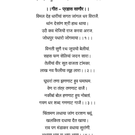
।।गीत – प्रहास साणौर।।
विमल देह धारीयां सगत जांगल धर विराजै,
थांन देसांण श्री हाथ थाया।
उठै कव भेजियो राज करवा अरज,
जोधपुर पधारो जोगमाया।।१।।
विनती सुणै रथ जुपायो बेलीयां,
सहस फण सेलियां जदन सारा।
तेलीयां वीर सुत वाजता टांमका,
लाख नव फैलीया व्यूह लारा।।२।।
घूघरां तणा झणणाट हुव घमाघम,
वेण रा तंत्र तणणाट वाजै।
नकीबां बोल हणणाट हुय नोबतां,
गयण धर शब्द गणणाट गाजै।।३।।
चिंतामण लधाया जांण दरशण चवूं,
खलकिता दधाया दैत खाया।
राव पग मंडाकर वधाया सुरांणी,