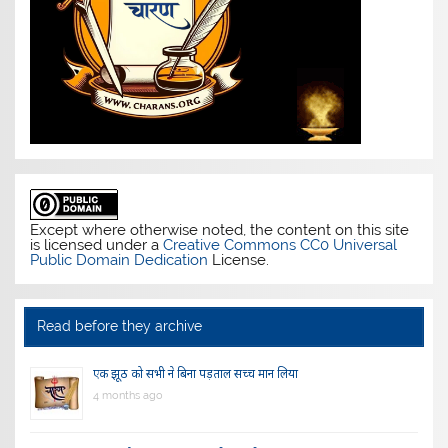
Except where otherwise noted, the content on this site
is licensed under a
Creative Commons CC0 Universal
Public Domain Dedication
License.
Read before they archive
एक झूठ को सभी ने बिना पड़ताल सच्च मान लिया
4 months ago