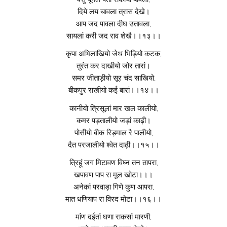
दिये लय चावला त्रास देखे।
आप जद पावला दीघ उतावला,
सायलां करी जद राव शेखै।।१३।।
कृपा अभिलाखियो जेथ भिड़ियो कटक,
तुरंत कर दाखीयो जोर तारां।
समर जीताड़ीयो सूर चंद साखियो,
बीकपुर राखीयो कई बारां।।१४।।
कानीयो त्रिसूलां मार खल कालीयो,
कमर पड़तालीयो जड़ां काढ़ी।
पोसीयो बीक रिड़माल रै पालीयो,
दैत परजालीयो श्वेत दाढ़ी।।१५।।
त्रिहूं जग मिटावण विघ्न तन तापरा,
खपावण पाप रा मूल खोटा।।।
अनेकां परवाड़ा गिणे कुण आपरा,
मात धणियाप रा विरद मोटा।।१६।।
मांण दईतां घणा राकसां मारणी,