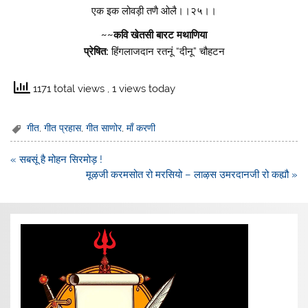
एक इक लोवड़ी तणै ओलै।।२५।।
~~कवि खेतसी बारट मथाणिया
प्रेषित:
हिंगलाजदान रतनूं “दीनू” चौहटन
1171 total views
, 1 views today
गीत
,
गीत प्रहास
,
गीत साणोर
,
माँ करणी
Post
« सबसूं है मोहन सिरमोड़ !
navigation
मूऴजी करमसोत रो मरसियो – लाऴस उमरदानजी रो कह्यौ »