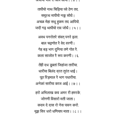
अधाया भाव रा आप आया।।४।।
तापीयो नाथ चिड़िया पवे ठेण तद,
समूरथ मापीयो नकू सोधै।
अचळ मेहा सधु हुकम तद आपियो,
जदी गढ़ थापीयो राव जोधै।।५।।
अवध पनरोतरे संवत् पनरे इला,
बाल चढ़णोत रै वेद वरणी।
गेह बड़ भाग दुनिया तणे गोत रै,
कला साजोत रै रूप करणी।।६
तेंही दध डूबतां जिहांजा तारीया,
धारीया बिलंद व्रत तुरंत धाई।
पूत रिड़माल रै भाग पधारीया,
अनेकां सारीया काज आई।।७।।
हरो अभिलाख कव अमर री हमरके,
जोगणी विसारो मती जाता।
कदम दे दास रो नेस पावन करो,
मूझ सिर धरो धणियाप माता।।८।।