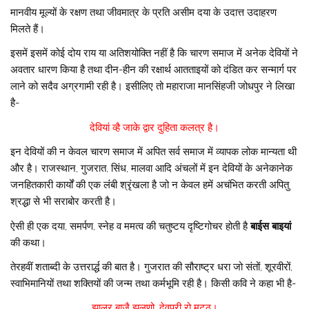
मानवीय मूल्यों के रक्षण तथा जीवमात्र के प्रति असीम दया के उदात्त उदाहरण
मिलते हैं।
इसमें इसमें कोई दोय राय या अतिशयोक्ति नहीं है कि चारण समाज में अनेक देवियों ने
अवतार धारण किया है तथा दीन-हीन की रक्षार्थ आतताइयों को दंडित कर सन्मार्ग पर
लाने को सदैव अग्रगामी रही है। इसीलिए तो महाराजा मानसिंहजी जोधपुर ने लिखा
है-
देवियां व्है जाके द्वार दुहिता कलत्र है।
इन देवियों की न केवल चारण समाज में अपित सर्व समाज में व्यापक लोक मान्यता थी
और है। राजस्थान, गुजरात, सिंध, मालवा आदि अंचलों में इन देवियों के अनेकानेक
जनहितकारी कार्यों की एक लंंबी श्रृंखला है जो न केवल हमें अचंभित करती अपितु
श्रद्धा से भी सराबोर करती है।
ऐसी ही एक दया, समर्पण, स्नेह व ममत्व की चतुष्टय दृष्टिगोचर होती है
बाईस बाइयां
की कथा।
तेरहवीं शताब्दी के उत्तरार्द्ध की बात है। गुजरात की सौराष्ट्र धरा जो संतों, शूरवीरों,
स्वाभिमानियों तथा शक्तियों की जन्म तथा कर्मभूमि रही है। किसी कवि ने कहा भी है-
झालर बाजै झूलणो, देवपुरी रो मट्ठ।