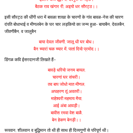
बैठक राव खंगार री, अइयो धर सौरट्ठ।।
इसी सौरट्ठ की धींगी धरा में बावळा शाखा के चारणों के गांव बावळ-नेस की चारण
दंपति बोधाभाई व मीणलबेन के घर चार लड़कियो का जन्म हुआ- बायाबैन, देवलबैन,
जीवणीबैन, व जालुबैन
बाया देवल जीवणी, जालू धी घर बोध।
बैन च्यारां चक च्यार में, पातां दियो प्रमोद।।
डिंगळ कवि ईसरदानजी लिखते हैं–
बावड़े धरियो जनम बायल,
चारणां घर संचरी।
तव बाप जोधो मात मीणल,
अघहरण तूं अवतरी।
माहेश्वरी महमाय मैया,
आई अंबा आवड़ी।
बावीस रमवा वेश बाळै,
बेन हेकण बेनड़ी।।
रूपवान, शीलवान व बुद्धिमान तो थी ही साथ ही दिव्यगुणों से परिपूर्ण थी।