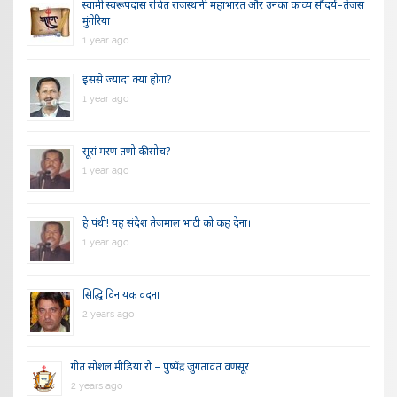
स्वामी स्वरूपदास रचित राजस्थानी महाभारत और उनका काव्य सौंदर्य–तेजस
मुंगेरिया
1 year ago
इससे ज्यादा क्या होगा?
1 year ago
सूरां मरण तणो की सोच?
1 year ago
हे पंथी! यह संदेश तेजमाल भाटी को कह देना।
1 year ago
सिद्धि विनायक वंदना
2 years ago
गीत सोशल मीडिया रौ – पुष्पेंद्र जुगतावत वणसूर
2 years ago