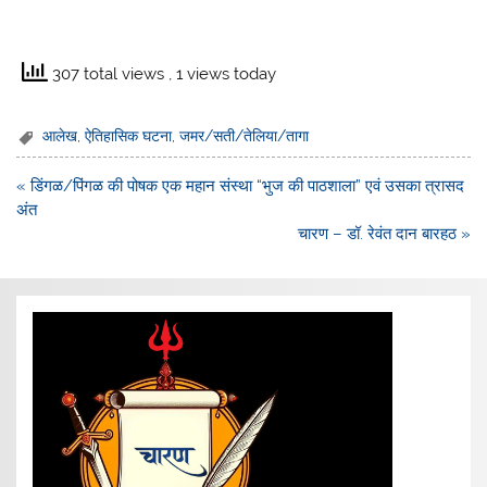
307 total views
, 1 views today
आलेख
,
ऐतिहासिक घटना
,
जमर/सती/तेलिया/तागा
Post
« डिंगळ/पिंगळ की पोषक एक महान संस्था “भुज की पाठशाला” एवं उसका त्रासद
navigation
अंत
चारण – डॉ. रेवंत दान बारहठ »