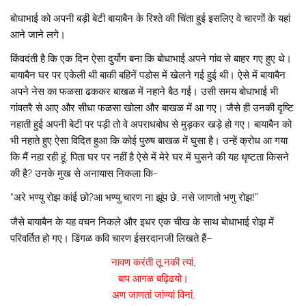
बोधाभाई को अपनी बड़ी बेटी बायाबैन के रिश्ते की चिंता हुई इसलिए वे चारणों के यहां
आने जाने लगे।
किंवदंती है कि एक दिन ऐसा दुर्योग बना कि बोधाभाई अपने गांव से बाहर गए हुए थे।
बायाबैन घर पर एकेली थी बाकी बहिनें पडोस में खेलने गई हुई थी। ऐसे में बायाबैन
अपने नेस का फळसा ढककर बाखळ में नहाने बैठ गई। उसी समय बोधाभाई भी
गांवतरै से आए और सीधा फळसा खोला और बाखळ में आ गए। जैसे ही उनकी दृष्टि
नहाती हुई अपनी बेटी पर पड़ी तो वे अपराधबोध से मुड़कर खड़े हो गए। बायाबैन को
भी नहाते हुए ऐसा विदित हुआ कि कोई पुरुष बाखळ में घुसा है। उन्हें क्रोध आ गया
कि मैं नहा रही हूं, पिता घर पर नहीं है ऐसे में मेरे घर में घुसने की यह धृष्टता किसने
की है? उनके मुख से अनायास निकला कि-
“अरे भण्यु रोझ कांई छो?आ भण्यु चारण ना झूंप छे, नसे जाणतो भणु रोझ!”
जैसे बायाबैन के यह वचन निकले और इधर एक चीख के साथ बोधाभाई रोझ में
परिवर्तित हो गए। डिंगळ कवि चारण ईसरदानजी लिखते हैं–
नावण करंती तू नकी त्यां,
बाप आगळ बढ्ढियो।
अण जाणतां जांण्यां विनां,