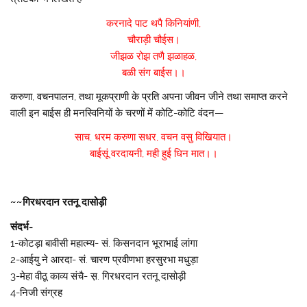
करनादे पाट थपै किनियांणी,
चौराड़ी चौईस।
जीझळ रोझ तणै झळाहळ,
बळी संग बाईस।।
करुणा, वचनपालन, तथा मूकप्राणी के प्रति अपना जीवन जीने तथा समाप्त करने
वाली इन बाईस ही मनस्विनियों के चरणों में कोटि-कोटि वंदन—
साच, धरम करुणा सधर, वचन वसु विखियात।
बाईसूं वरदायनी, मही हुई धिन मात।।
~~गिरधरदान रतनू दासोड़ी
संदर्भ-
1-कोटड़ा बावीसी महात्म्य- सं. किसनदान भूराभाई लांगा
2-आईयु ने आरदा- सं. चारण प्रवीणभा हरसुरभा मधुड़ा
3-मेहा वीठू काव्य संचै- स़. गिरधरदान रतनू दासोड़ी
4-निजी संग्रह