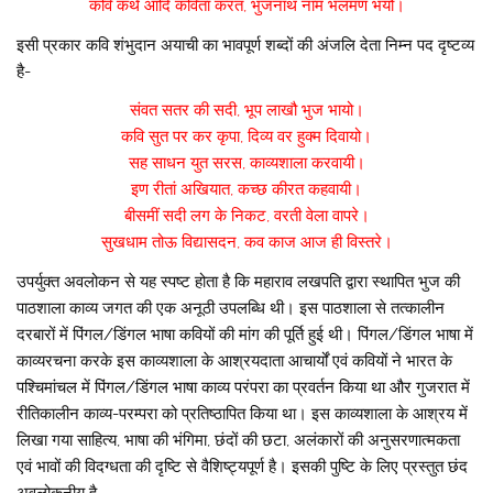
कवि कथे आदि कविता करत, भुजनाथ नाम भलमण भर्यो।
इसी प्रकार कवि शंभुदान अयाची का भावपूर्ण शब्दों की अंजलि देता निम्न पद दृष्टव्य
है-
संवत सतर की सदी, भूप लाखौ भुज भायो।
कवि सुत पर कर कृपा, दिव्य वर हुक्म दिवायो।
सह साधन युत सरस, काव्यशाला करवायी।
इण रीतां अखियात, कच्छ कीरत कहवायी।
बीसमीं सदी लग के निकट, वरती वेला वापरे।
सुखधाम तोऊ विद्यासदन, कव काज आज ही विस्तरे।
उपर्युक्त अवलोकन से यह स्पष्ट होता है कि महाराव लखपति द्वारा स्थापित भुज की
पाठशाला काव्य जगत की एक अनूठी उपलब्धि थी। इस पाठशाला से तत्कालीन
दरबारों में पिंगल/डिंगल भाषा कवियों की मांग की पूर्ति हुई थी। पिंगल/डिंगल भाषा में
काव्यरचना करके इस काव्यशाला के आश्रयदाता आचार्यों एवं कवियों ने भारत के
पश्चिमांचल में पिंगल/डिंगल भाषा काव्य परंपरा का प्रवर्तन किया था और गुजरात में
रीतिकालीन काव्य-परम्परा को प्रतिष्ठापित किया था। इस काव्यशाला के आश्रय में
लिखा गया साहित्य, भाषा की भंगिमा, छंदों की छटा, अलंकारों की अनुसरणात्मकता
एवं भावों की विदग्धता की दृष्टि से वैशिष्ट्यपूर्ण है। इसकी पुष्टि के लिए प्रस्तुत छंद
अवलोकनीय है-