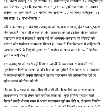
१२. बिहारी सतसई, १३. वृंद सतसई, १४. देवीदास कृत राजनीति, १५. नाथूराम कृत
राजनीति १६. सुन्दर विलास १७. ज्ञान समुद्र, १८. पृथ्वीराज रासो १९. अवतार
चरित्र २०. कृष्ण बावनी २१. कवित्त बन्ध रामायण, २२. रामचन्द्र चन्द्रिका, २३.
राग माला, २४. सभा-विलास।”
कवि दलपतराम द्वारा दिये गये पाठ्यक्रम की सराहना करते हुए कुंवर चंद्रप्रकाश
सिंह कहते हैं- “भुज की काव्यशाला के पाठ्यक्रम का जो आंशिक विवरण कविवर
दलपत के लेख में मिलता है, उससे वहाँ की अध्ययन-अध्यापन की परिपाटी की
प्रौढता और गम्भीरता का प्रमाण मिलता है। आज के विश्वविद्यालयों में साहित्य की
उच्चतम उपाधि के लिए भी प्रायः इतने साहित्य का पाठयक्रम के रूप में विशिष्ट
अध्ययन नहीं होता।“
इस पाठ्यक्रम की सबसे बड़ी विशेषता यह थी कि यह काव्य-साहित्य की सभी
प्रचलित साहित्यिक परम्पराओं और विधाओं का प्रतिनिधित्व करता था। पाठशाला
के व्यवस्थापकों ने अपनी सीमाओं मे रहकर पाठ्यक्रम को अधिकाधिक पूर्ण एवं
श्रेष्ठ बनाने की चेष्ठा की थी।
पाँच वर्ष के अभ्यास के बाद परीक्षा ली जाती थी। विद्यार्थियों का अभ्यास-काल
साधारणतया पाँच से लेकर सात वर्षों का रहता था। कुछ विशिष्ट प्रतिभा वाले
विद्यार्थी इससे भी कम समय में अपना पाठ्यक्रम पूर्ण कर लेते थे, तो इसके विपरीत
सामान्य स्तर अथवा विशेष अभ्यास करनेवाले विद्यार्थी निर्धारित अभ्यासकाल से भी