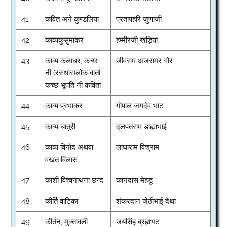
41
कवित अने कुण्डलिया
प्रतापहरि जुणाजी
42
काव्यकुसुमाकर
हम्मीरजी खड़िया
43
काव्य कलाधर, कच्छ
जीवराम अजरामर गोर
नी (रसधार)लोक वार्ता,
कच्छ भूपति नी कविता
44
काव्य प्रभाकर
गोपाल जगदेव भाट
45
काव्य चातुरी
दलपतराम डाह्याभाई
46
काव्य विनोद अथवा
लाधाराम विश्राम
वखत विलास
47
काशी विश्वनाथना छन्द
कानदास मेहडू
48
कीर्ति वाटिका
शंकरदान जेठीभाई देथा
49
कीर्तन, मुक्तावली
जयसिंह ब्रह्मभट