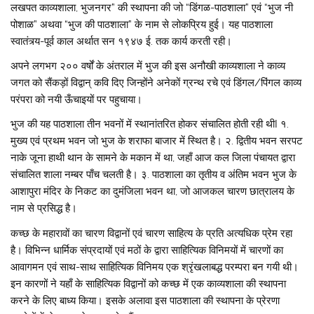
लखपत काव्यशाला, भुजनगर” की स्थापना की जो “डिंगळ-पाठशाला” एवं “भुज नी
पोशाळ” अथवा “भुज की पाठशाला” के नाम से लोकप्रिय हुई। यह पाठशाला
स्वातंत्र्य-पूर्व काल अर्थात सन १९४७ ई. तक कार्य करती रही।
अपने लगभग २०० वर्षों के अंतराल में भुज की इस अनौखी काव्यशाला ने काव्य
जगत को सैंकड़ों विद्वान् कवि दिए जिन्होंने अनेकों ग्रन्थ रचे एवं डिंगल/पिंगल काव्य
परंपरा को नयी ऊँचाइयों पर पहुचाया।
भुज की यह पाठशाला तीन भवनों में स्थानांतरित होकर संचालित होती रही थीI १.
मुख्य एवं प्रथम भवन जो भुज के शराफा बाजार में स्थित है। २. द्वितीय भवन सरपट
नाके जूना हाथी थान के सामने के मकान में था, जहाँ आज कल जिला पंचायत द्वारा
संचालित शाला नम्बर पाँच चलती है। ३. पाठशाला का तृतीय व अंतिम भवन भुज के
आशापुरा मंदिर के निकट का दुमंजिला भवन था, जो आजकल चारण छात्रालय के
नाम से प्रसिद्ध है।
कच्छ के महारावों का चारण विद्वानों एवं चारण साहित्य के प्रति अत्यधिक प्रेम रहा
है। विभिन्न धार्मिक संप्रदायों एवं मठों के द्वारा साहित्यिक विनिमयों में चारणों का
आवागमन एवं साथ-साथ साहित्यिक विनिमय एक श्रृंखलाबद्ध परम्परा बन गयी थी।
इन कारणों ने यहाँ के साहित्यिक विद्वानों को कच्छ में एक काव्यशाला की स्थापना
करने के लिए बाध्य किया। इसके अलावा इस पाठशाला की स्थापना के प्रेरणा