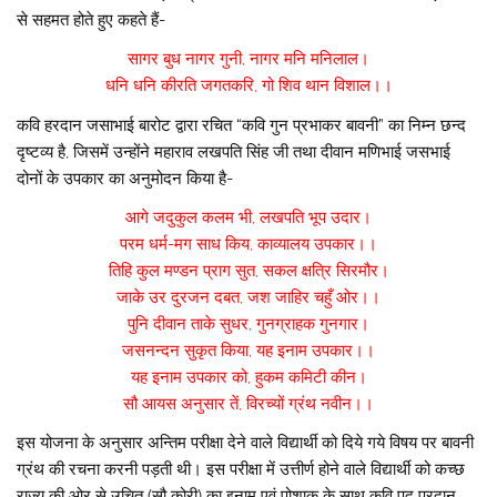
से सहमत होते हुए कहते हैं-
सागर बुध नागर गुनी, नागर मनि मनिलाल।
धनि धनि कीरति जगतकरि, गो शिव थान विशाल।।
कवि हरदान जसाभाई बारोट द्वारा रचित “कवि गुन प्रभाकर बावनी” का निम्न छन्द
दृष्टव्य है, जिसमें उन्होंने महाराव लखपति सिंह जी तथा दीवान मणिभाई जसभाई
दोनों के उपकार का अनुमोदन किया है-
आगे जदुकुल कलम भी, लखपति भूप उदार।
परम धर्म-मग साध किय, काव्यालय उपकार।।
तिहि कुल मण्डन प्राग सुत, सकल क्षत्रि सिरमौर।
जाके उर दुरजन दबत, जश जाहिर चहुँ ओर।।
पुनि दीवान ताके सुधर, गुनग्राहक गुनगार।
जसनन्दन सुकृत किया, यह इनाम उपकार।।
यह इनाम उपकार को, हुकम कमिटी कीन।
सौ आयस अनुसार तें, विरच्यों ग्रंथ नवीन।।
इस योजना के अनुसार अन्तिम परीक्षा देने वाले विद्यार्थी को दिये गये विषय पर बावनी
ग्रंथ की रचना करनी पड़ती थी। इस परीक्षा में उत्तीर्ण होने वाले विद्यार्थी को कच्छ
राज्य की ओर से उचित (सौ कोरी) का इनाम एवं पोशाक के साथ कवि पद प्रदान