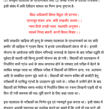
(२) संस्कृत पाठशाला के प्रधानाचार्य तथा (३) कच्छ राज्य के दशोंधी राजकवि।
इसी संबंध में कवि देवीदान शामल का निम्न छन्द दृष्टव्य है-
विद्या अधिकारी विमल विठ्ठल जी वरनाम।
प्रभायुत शंकर अरू, कवि लखधीर ललाम।।
न्याय दियो उनही नवल, यथामति अनुसार।
स्वधर्म निष्ठा बावनी, बरनी विमल विचार।।
कवि लखधीर खड़िया की मृत्यु के पश्चात् पाठशाला के प्रधानाचार्य का पद कवि
हम्मीर जी खड़िया ने ग्रहण किया, ये इनके उत्तराधिकारी वंशज भी थे। इनामी
योजना के आयोजक कवि दीवान मणिभाई जसभाई के देहान्त के बाद परीक्षा पद्धति तो
पूर्ववत् ही चलती रही किन्तु इनामी योजना बंद हो गयी। विद्यार्थी को पाठयक्रम में
निर्धारित सभी ग्रंथ अर्थ के साथ कण्ठस्थ होने के पश्चात् उसे परीक्षा में बैठने के
काबिल समझा जाता था, मौखिक परीक्षा में विद्यार्थी को विभिन्न छन्द, रस, अलंकार
आदि से सम्बंधित प्रश्न पूछे जाते थे। विद्यार्थी की स्मरण शक्ति की कसौटी हेतु
परीक्षार्थी से प्रसिद्ध ग्रंथों के उदाहरण पूछे जाते थे। परीक्षा में उत्तीर्ण होने के बाद
विद्यार्थी को निश्चित समय-मर्यादा में निर्धारित विषय पर रचना लिखनी पड़ती थी या
फिर दी गयी समस्या की पाद-पूर्ति करने के लिए कहा जाता था।
इस पाठशाला के परीक्षकों का निर्णय दृढ एवं न्यायपूर्ण हुआ करता था। इसी संबंध में
शंभुदान अयाची स्वानुभव का उल्लेख करते हुए कहते हैं कि उन्हें भी एक घन्टे की