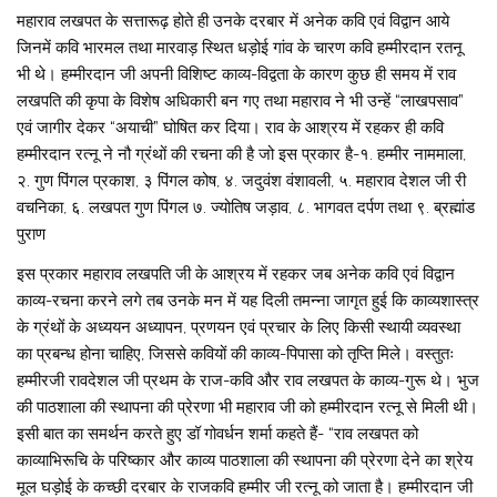
महाराव लखपत के सत्तारूढ़ होते ही उनके दरबार में अनेक कवि एवं विद्वान आये
जिनमें कवि भारमल तथा मारवाड़ स्थित धड़ोई गांव के चारण कवि हम्मीरदान रतनू
भी थे। हम्मीरदान जी अपनी विशिष्ट काव्य-विद्वता के कारण कुछ ही समय में राव
लखपति की कृपा के विशेष अधिकारी बन गए तथा महाराव ने भी उन्हें “लाखपसाव”
एवं जागीर देकर “अयाची” घोषित कर दिया। राव के आश्रय में रहकर ही कवि
हम्मीरदान रत्नू ने नौ ग्रंथों की रचना की है जो इस प्रकार है-१. हम्मीर नाममाला,
२. गुण पिंगल प्रकाश, ३ पिंगल कोष, ४. जदुवंश वंशावली, ५. महाराव देशल जी री
वचनिका, ६. लखपत गुण पिंगल ७. ज्योतिष जड़ाव, ८. भागवत दर्पण तथा ९. ब्रह्मांड
पुराण
इस प्रकार महाराव लखपति जी के आश्रय में रहकर जब अनेक कवि एवं विद्वान
काव्य-रचना करने लगे तब उनके मन में यह दिली तमन्ना जागृत हुई कि काव्यशास्त्र
के ग्रंथों के अध्ययन अध्यापन, प्रणयन एवं प्रचार के लिए किसी स्थायी व्यवस्था
का प्रबन्ध होना चाहिए, जिससे कवियों की काव्य-पिपासा को तृप्ति मिले। वस्तुतः
हम्मीरजी रावदेशल जी प्रथम के राज-कवि और राव लखपत के काव्य-गुरू थे। भुज
की पाठशाला की स्थापना की प्रेरणा भी महाराव जी को हम्मीरदान रत्नू से मिली थी।
इसी बात का समर्थन करते हुए डॉ गोवर्धन शर्मा कहते हैं- “राव लखपत को
काव्याभिरूचि के परिष्कार और काव्य पाठशाला की स्थापना की प्रेरणा देने का श्रेय
मूल घड़ोई के कच्छी दरबार के राजकवि हम्मीर जी रत्नू को जाता है। हम्मीरदान जी