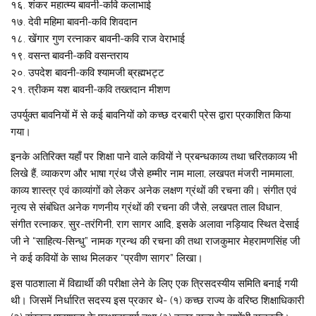
१६. शंकर महात्म्य बावनी-कवि कलाभाई
१७. देवी महिमा बावनी-कवि शिवदान
१८. खेंगार गुण रत्नाकर बावनी-कवि राज वेराभाई
१९. वसन्त बावनी-कवि वसन्तराय
२०. उपदेश बावनी-कवि श्यामजी ब्रह्मभट्ट
२१. त्रीकम यश बावनी-कवि तख्तदान मीशण
उपर्युक्त बावनियों में से कई बावनियों को कच्छ दरबारी प्रेस द्वारा प्रकाशित किया
गया।
इनके अतिरिक्त यहाँ पर शिक्षा पाने वाले कवियों ने प्रबन्धकाव्य तथा चरितकाव्य भी
लिखे हैं, व्याकरण और भाषा ग्रंथ जैसे हम्मीर नाम माला, लखपत मंजरी नाममाला,
काव्य शास्त्र एवं काव्यांगों को लेकर अनेक लक्षण ग्रंथों की रचना की। संगीत एवं
नृत्य से संबंधित अनेक गणनीय ग्रंथों की रचना की जैसे, लखपत ताल विधान,
संगीत रत्नाकर, सुर-तरंगिनी, राग सागर आदि, इसके अलावा नड़ियाद स्थित देसाई
जी ने “साहित्य-सिन्धु” नामक ग्रन्थ की रचना की तथा राजकुमार मेहरामणसिंह जी
ने कई कवियों के साथ मिलकर “प्रवीण सागर” लिखा।
इस पाठशाला में विद्यार्थी की परीक्षा लेने के लिए एक त्रिसदस्यीय समिति बनाई गयी
थी। जिसमें निर्धारित सदस्य इस प्रकार थे- (१) कच्छ राज्य के वरिष्ठ शिक्षाधिकारी