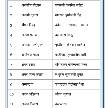
1
अन्योक्ति विलास
श्यामजी जयसिंह बारोट
2
अनामी ग्रन्थ
मेघराज हम्मीरजी वीठू
3
पिंगल विरह
देवीदान नारायणदान शामल
4
अनाम ग्रन्थ
कानदास मेहडू
5
अभमाल यशोभूषण
पृथ्वीदान खेतदान माहिया
6
अभोजस गाथा
बाजीभाई प्रभातसिंह बाटी
7
अमर आशा
गौरीशंकर गोविन्दजी मेहता
8
अमर काव्य कलाप
नथुराम सुन्दरजी शुक्ल
9
अम्बाष्टक
शंकरदान जेठीभाई देथा
10
अरज पत्रिका
जीवन कुशल
11
अर्जन विलास
दलपतराम