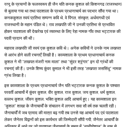
रत्नू के प्रयत्नों के फलस्वरूप ही जैन यति कनक कुशल को किशनगढ (राजस्थान)
से बुलाया गया था तथा पाठशाला के प्रथम प्रधानाचार्य का पदभार सौंपा गया था।
कनककुशल स्वयं प्रतिभा सम्पन्न कवि थे, वे पिंगल, संस्कृत, अर्धमागधी एवं
राजस्थानी के महान पंडित थे। राव लखपति जी ने उनकी प्रतिभा से प्रभावित
होकर पाठशाला की देखरेख एवं व्यवस्था के लिए रेहा नामक गाँव तथा भट्टारक की
पदवी प्रदान की थी।
महाराव लखपति जी स्वयं एक कुशल कवि थे। अनेक कवियों ने उनके नाम लखपत
से आरंभ होने वाली रचनाएँ लिखी है। काव्यशाला के प्रथम प्रधानाचार्य कनक
कुशल ने भी “लखपत मंजरी नाम माला” तथा “सुंदर श्रृंगार” इन दो ग्रंथों की
रचनाएं की हैं। उनके शिष्य कुंवर कुमाल ने भी इसी तरह “लखपत जससिंधु” नामक
ग्रंथ लिखा है।
इस काव्यशाला के प्रथम प्रधानाचार्य जैन यति भट्टारक कनक कुशल के पश्चात
परवर्ती आचार्यो में कुंवर कुशल, वीर कुशल, राज कुशल, जय कुशल, धर्म कुशल,
वल्लभ कुशल, जीवन कुशल, भक्ति कुशल आदि आचार्य हुए। यह काव्यशाला इन
“कुशल” शाखा के जैनाचार्यों के संचालन में लगभग सवा सौ वर्ष तक चलती रही।
जैनाचार्यों में जब प्रमाद की मात्रा बढ़ गयी तब उनसे यह आचार्य पद एवं पाठशाला
लेकर जैनेतर विद्वानों को इस कार्यभार की जिम्मेदारी सौंपी गयी, जैनेतर आचार्यों के
अधिकार में आने पर जो पाठशाला जैनाचार्या के समय में “नानीपोशाल” के नाम से