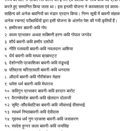
करते हुए सम्मानित किया जाता था। इस इनामी योजना ने काव्यशाला एवं काव्य-
साहित्य को अनेक बावनियों का भंडार प्रदान किया। निम्न सूची में बावनी संज्ञक
अनेक रचनाएं परीक्षार्थियों द्वारा इसी योजना के अंतर्गत पेश की गयी कृतियाँ हैं।
१. हम्मीरसर बावनी-कवि गोप
२. काव्य प्रभाकर अथवा रूक्मिणी हरण-कवि गोपाल जगदेव
३. शौर्य बावनी-कवि हम्मीर दशोंधी
४. नीति रलावली बावनी-कवि नवलदान आशिया
५. धैर्य बावनी-कवि माधव ब्रह्मभट्ट
६. देशोन्नति प्रकाशिका बावनी-कवि मंडूभाई
७. पतिव्रता चरित्रावली बावनी-कवि धनदास
८. औदार्य बावनी-कवि गौरीशंकर मेहता
९. धमेश धर्म बावनी-कवि मेघराज
१०. कविगुन प्रभाकर बावनी-कवि हरदान बारोट
११. वैराग्योपदेश बावनी-कवि खेतदान दोलाजी
१२. सृष्टि-सौंदर्यवाटिका बावनी-कवि जीवाभाई वीसाभाई
१३. स्वधर्म निष्ठाबावनी-कवि देवीदास
१४. गृहस्थ धर्म गुण प्रकाश बावनी-कवि जसकरण
१५. स्वदेश हुन्नर कला बावनी-कवि जयसिंह