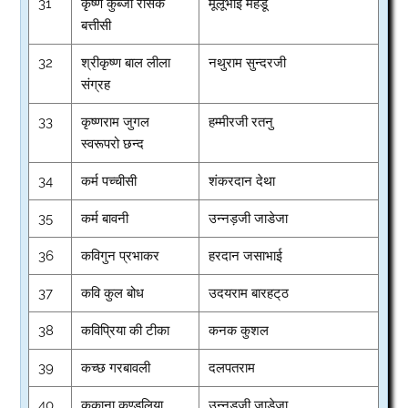
31
कृष्ण कुब्जा रसिक
मूलूभाई मेहडू
बत्तीसी
32
श्रीकृष्ण बाल लीला
नथुराम सुन्दरजी
संग्रह
33
कृष्णराम जुगल
हम्मीरजी रतनु
स्वरूपरो छन्द
34
कर्म पच्चीसी
शंकरदान देथा
35
कर्म बावनी
उन्नड़जी जाडेजा
36
कविगुन प्रभाकर
हरदान जसाभाई
37
कवि कुल बोध
उदयराम बारहट्‌ठ
38
कविप्रिया की टीका
कनक कुशल
39
कच्छ गरबावली
दलपतराम
40
ककाना कुण्डलिया
उन्नड़जी जाडेजा