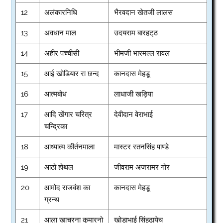
12
अलंकारनिधि
भैरवदान खेतजी लालस
13
अवधान माल
उदयराम बारहट्‌ठ
14
अहीर पच्चीसी
भीमजी भारमल्ल रावल
15
आई खोडियार रा छन्द
कानदास मेहडू
16
आत्मबोध
लाधाजी खड़िया
17
आदि खेंगार चरित्र
देवीदान वेराभाई
चन्द्रिका
18
आध्यात्म कीर्तनमाला
मास्टर रतनसिंह पाण्डे
19
आठो होथल
जीवराम अजरामर गोर
20
आमोद राजवंश का
कानदास मेहडू
ग्रन्थ
21
आला खाचरना कुमारनो
खोड़ाभाई सिंहढायेच