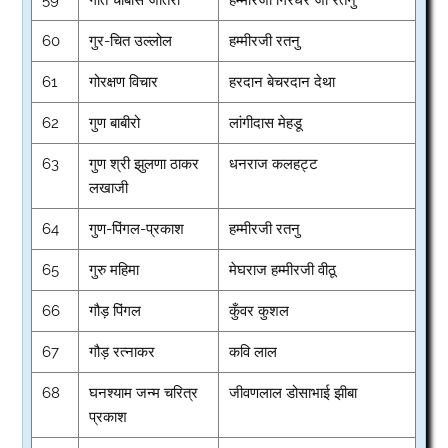
60
गुर-चित उल्लोल
हम्मीरजी रतनु
61
गोरक्षण विचार
हरदान बेचरदान देथा
62
गुण बाबीरो
लांगीदास मेहडू
63
गुण श्री झुलणा ठाकर
धनराज कलहट्ट
लखाजी
64
गुण-पिंगल-प्रकाश
हम्मीरजी रतनु
65
गुरु महिमा
मेघराज हम्मीरजी वीठू
66
गौड़ पिंगल
कुँवर कुशल
67
गौड़ रत्नाकर
कवि लाल
68
घनश्याम जन्म चरित्र
जीवणलाल डोसाभाई झीबा
प्रकाश