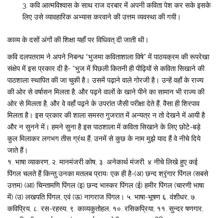
कवि आत्मविश्वास के साथ राज दरबार में अपनी कविता पेश कर सके इसके
लिए उसे व्यावहारिक अभ्यास करवाने की उत्तम व्यवस्था की गयी।
काव्य के दसों अंगों की शिक्षा यहाँ पर विधिवत् दी जाती थी।
कवि दलपतराम ने अपने निबन्ध “भुजमा कविताशाला विषे” में पाठयक्रम की रूपरेखा
संक्षेप में इस प्रकार दी है- “भुज में पिछली कितनी ही पीढ़ियों से कविता सिखाने की
पाठशाला स्थापित की जा चुकी है। उसमें पढ़ाने वाले गोरजी है। उन्हें वहाँ के राज्य
की ओर से वर्षासन मिलता है, और पढ़ने वालों के खाने पीने का सामान भी राज्य की
ओर से मिलता है, और वे वहाँ पढ़ने के उपरांत जैसी परीक्षा देते हैं, वैसा ही शिरपाव
मिलता है। इस प्रकार की शाला समस्त गुजरात में अन्यत्र न तो देखने में आयी है
और न सुनने में। हमने सुना है इस पाठशाला में कविता सिखाने के लिए छोटे-बड़े
कुल मिलाकर लगभग तीस ग्रंथ हैं, उनमें से कुछ के नाम मुझे याद हैं वे नीचे दिये
जाते हैं।
१. भाषा व्याकरण, २. मानमंजरी कोष, ३. अनेकार्थ मंजरी, ४ नीचे लिखे हुए कई
पिंगल चलते हैं किन्तु उनका मतलब प्रायः एक ही है-(अ) छन्द श्रृंगार पिंगल (सबसे
उत्तम) (आ) चिन्तामणि पिंगल (इ) छन्द भास्कर पिंगल (ई) हमीर पिंगल (चारणी भाषा
में) (उ) लखपति पिंगल, एवं (ऊ) नागराज पिंगल। ५. भाषा-भूषण ६. वंशीधर, ७.
कविप्रिय, ८. रस-रहस्य, ९. काव्यकुतोहल, १०. रसिकप्रिया, ११. सुन्दर षणगार,