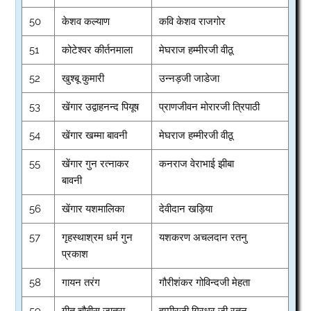
50
केशव कल्याण
कवि केशव राजगोर
51
कोटेश्वर कीर्तनमाला
मेघराज हम्मीरजी वीठू
52
खुश्बू कुमारी
उन्नड़जी जाडेजा
53
खेंगार उद्वाहनन्द पियूष
प्राणजीवन मोरारजी त्रिपाठी
54
खेंगार खम्मा बावनी
मेघराज हम्मीरजी वीठू
55
खेंगार गुन रत्नाकर
कनराज वेराभाई झीबा
बावनी
56
खेंगार यशमालिका
देवीदान खड़िया
57
गृहस्थाश्रम धर्म गुन
यशकरण अचलदान रतनु
प्रकाश
58
गायन तरंग
गौरीशंकर गोविन्दजी मेहता
59
गीत चौबीस जातरा
हम्मीरजी गिरधर जी रतनु