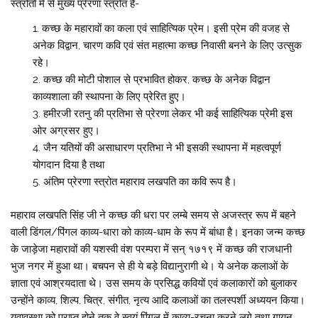
स्त्रोतों में से मुख्य प्रेरणा स्त्रोत हैं-
कच्छ के महारावों का कला एवं साहित्यिक प्रेम। इसी प्रेम की वजह से
अनेक विद्वान, चारण कवि एवं संत महात्मा कच्छ निवासी बनने के लिए उत्सुक
रहे।
कच्छ की मोटी पोशाल से प्रभावित होकर, कच्छ के अनेक विद्वान
काव्यशाला की स्थापना के लिए प्रेरित हुए।
हमीरजी रतनु की प्रतिभा से प्रेरणा लेकर भी कई साहित्यिक प्रेमी इस
ओर अग्रसर हुए।
जैन यतियों की असाधारण प्रतिभा ने भी इसकी स्थापना में महत्वपूर्ण
योगदान दिया है तथा
अंतिम प्रेरणा स्त्रोत महाराव लखपति का कवि रूप है।
महाराव लखपति सिंह जी ने कच्छ की धरा पर लम्बे समय से अजस्त्र रूप में बहने
वाली डिंगल/पिंगल काव्य-धारा को काव्य-धाम के रूप में बांधा है। इनका जन्म कच्छ
के जाड़ेजा महारावों की यशस्वी वंश परम्परा में सन् १७१९ में कच्छ की राजधानी
भुज नगर में हुआ था। बचपन से ही ये बड़े विद्यानुरागी थे। ये अनेक कलाओं के
ज्ञाता एवं आश्रयदाता थे। उस समय के प्रसिद्ध कवियों एवं कलाकारों को बुलाकर
उन्होंने काव्य, शिल्प, चित्र, संगीत, नृत्य आदि कलाओं का तलस्पर्शी अध्ययन किया।
युवावस्था को प्राप्त होने तक वे स्वयं पिंगल में काव्य-रचना करने लगे तथा गायन