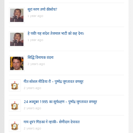
सूरां मरण तणो की सोच?
1 year ago
हे पंथी! यह संदेश तेजमाल भाटी को कह देना।
1 year ago
सिद्धि विनायक वंदना
2 years ago
गीत सोशल मीडिया रौ – पुष्पेंद्र जुगतावत वणसूर
2 years ago
24 अक्टूबर 1995 का सूर्यग्रहण – पुष्पेंद्र जुगतावत वणसूर
2 years ago
गाय दूय’र गिंडकां ने न्हाकी – सेणीदान देपावत
2 years ago