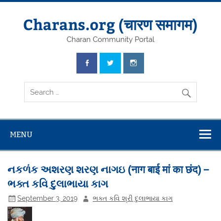
Skip
to
content
Charans.org (चारण समागम)
Charan Community Portal
MENU
નકળંક અશરણ શરણ નાગઇ (नाग बाई मां का छंद) –
ભક્ત કવિ દુલાભાયા કાગ
September 3, 2019
ભક્ત કવિ શ્રી દુલાભાયા કાગ