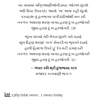
ખટ માસમાં ખત્રિઆણીઓની,સઘટ ઓઝલ છૂટશે,
અરિ વિક્ટ ઉપરકોટ આખો, ‘લા’ અલા કહી લૂંટશે,
પક્ડાઇશ તું હતભાગ્ય પાપી,દાઢિઓથી મન ડરી,
નકળંક અશરણ શરણ નાગઇ,હરણ દુઃખ હરજોગરી
જીય હરણ દુઃખ હરજોગરી….(૭)
ભૂંક્પ લાગ્યો તેદી ભેંકાર,ધૂંખળે ગરો ધહ્યો,
સુખ દિહણ શરણાં ‘કાગ’ સેવત,દૈત્ય ભૂપતને દહ્યો,
હાલી હિમાળા ઉપરે,’હું’ દેવ મટી ડાક્ણ ઠરી
નકળંક અશરણ શરણ નાગઇ,હરણ દુઃખ હરજોગરી
જીય હરણ દુઃખ હરજોગરી….(૮)
~~ભક્ત કવિ શ્રી દુલાભાયા કાગ
મજાદર કાગવાણી ભાગ-૧
2369 total views
, 1 views today