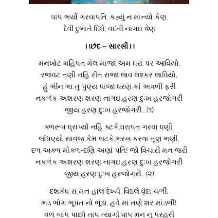
પાપ ભર્યો ગરવાપતિ, કહ્યું ન માન્યો કેણ,
દેવી દુભાતે દિલે, વદતી નાગઇ વેણ
।।છંદ – સારસી।।
મનખોટ મહિપત મેલ માજા,અમ ધરાં પર આવિયો,
રજવટ તણી નહિ રીત રાજા,લાવ લશ્કર લાવિયો,
હું ભીન ભા તું પુણ્ય પાજા,ધરણ કાં અવળી ફરી
નકળંક અશરણ શરણ નાગઇ,હરણ દુઃખ હરજોગરી
જીય હરણ દુઃખ હરજોગરી….(૧)
ક્ળરૂપ ધ્રાપ્યોં નહિં ક્ટકેં,ધરાપત ગરવા ધણી,
લાંધણ્યો સાવજ કેમ લટકે,ભરખ કરવા તૃણ ભણી,
દળ અક્ળ મોક્ળ-દણિ અણાં પતિ! જો વિચારી મન જરી
નકળંક અશરણ શરણ નાગઇ,હરણ દુઃખ હરજોગરી
જીય હરણ દુઃખ હરજોગરી….(૨)
દશકંધ રા મન હાલ દેખ્યે, વિઠલે વૃંદા ચળી,
ભડ ભોગ ભૂપત નો ભૂંડા, હવે મા તણે શર માંડળી!
વળ બાપ પાછો તાપ ત્યાગી,પાપ મન નુ પરહરી