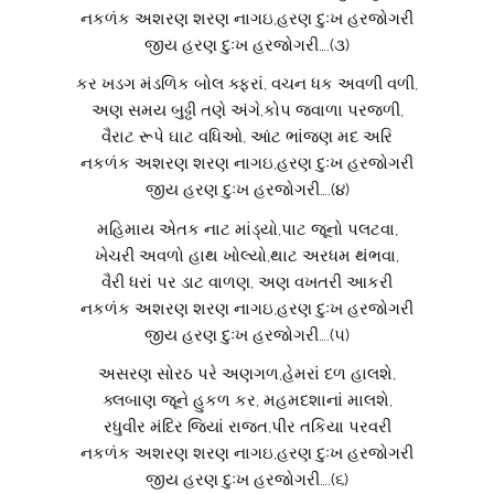
નકળંક અશરણ શરણ નાગઇ,હરણ દુઃખ હરજોગરી
જીય હરણ દુઃખ હરજોગરી….(૩)
કર ખડગ મંડળિક બોલ ક્ફરાં, વચન ધક અવળી વળી,
અણ સમય બુઢ્ઢી તણે અંગે,કોપ જવાળા પરજળી,
વૈરાટ રૂપે ઘાટ વધિઓ, આંટ ભાંજણ મદ અરિ
નકળંક અશરણ શરણ નાગઇ,હરણ દુઃખ હરજોગરી
જીય હરણ દુઃખ હરજોગરી….(૪)
મહિમાય એતક નાટ માંડ્યો,પાટ જૂનો પલટવા,
ખેચરી અવળો હાથ ખોલ્યો,થાટ અરધમ થંભવા,
વૈરી ધરાં પર ડાટ વાળણ, અણ વખતરી આકરી
નકળંક અશરણ શરણ નાગઇ,હરણ દુઃખ હરજોગરી
જીય હરણ દુઃખ હરજોગરી….(૫)
અસરણ સોરઠ પરે અણગળ,હેમરાં દળ હાલશે,
ક્લબાણ જૂને હુકળ કર, મહમદશાનાં માલશે,
રધુવીર મંદિર જિયાં રાજત,પીર તકિયા પરવરી
નકળંક અશરણ શરણ નાગઇ,હરણ દુઃખ હરજોગરી
જીય હરણ દુઃખ હરજોગરી….(૬)