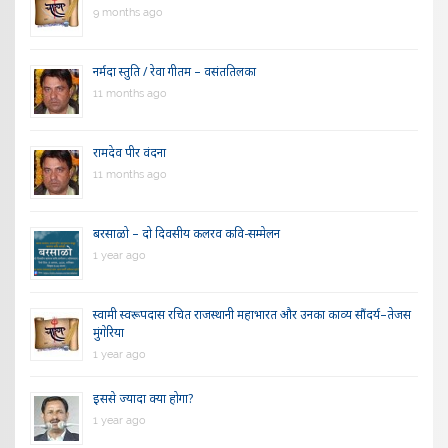
9 months ago
नर्मदा स्तुति / रेवा गीतम – वसंततिलका
11 months ago
रामदेव पीर वंदना
11 months ago
बरसाळो – दो दिवसीय कलरव कवि-सम्मेलन
1 year ago
स्वामी स्वरूपदास रचित राजस्थानी महाभारत और उनका काव्य सौंदर्य–तेजस
मुंगेरिया
1 year ago
इससे ज्यादा क्या होगा?
1 year ago