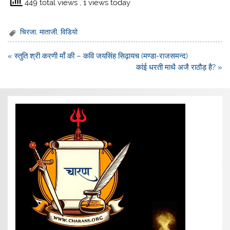
449 total views
, 1 views today
चिरजा
,
माताजी
,
विडियो
Post
« स्तुति श्री करणी माँ की – कवि जयसिंह सिढ़ायच (मण्डा-राजसमन्द)
navigation
कांई धरती माथै अजै राठौड़ है? »