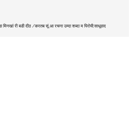
डा मिनखां री बडी दीठ /करतब सूं आ रचना उम्दा शब्दा म पिरोयी;साधूवाद