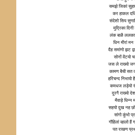
समझे जिकां सुह
कर हाकल दधि
संदेशो सिय सुण
मुद्रिका दिनी
लंक बाळै ललका
धिन मीरां मन
दैह समांणो झट द्
सोनों वेंटय
जस ले राख्यो जग
कामण बैची सत क
हरिचन्द निभायो 
कमधज लड़ेयो 
दुरगै राख्यो 
मैवाड़े धिन्
सहयो दुख नह छो
सांगो कुंभो 
गौहिलां व्हालो 
पत राखण प्र