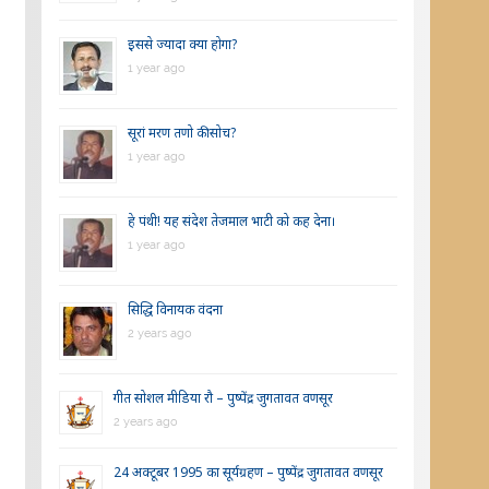
इससे ज्यादा क्या होगा?
1 year ago
सूरां मरण तणो की सोच?
1 year ago
हे पंथी! यह संदेश तेजमाल भाटी को कह देना।
1 year ago
सिद्धि विनायक वंदना
2 years ago
गीत सोशल मीडिया रौ – पुष्पेंद्र जुगतावत वणसूर
2 years ago
24 अक्टूबर 1995 का सूर्यग्रहण – पुष्पेंद्र जुगतावत वणसूर