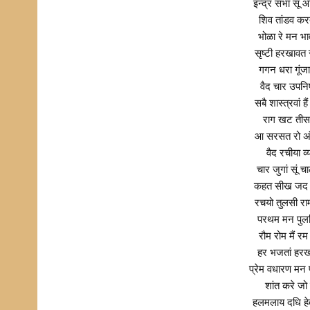
इन्द्र सभा सूं 
शिव तांडव कर
भोळा रे मन भ
सृष्टी हरखाव
गगन धरा गूंज
वैद चार उपन
सबै शास्त्रवां
राग खट तीस 
आ सरसत रो अंश
वैद रचीया व
चार जुगां सूं
कहत सीख जद क
रचयो तुलसी रा
परथम मन पुलक
रौम रोम मैं र
हर भजतां हर
प्रेम वधारण मन
शांत करे जो
हलमलाय दधि हे