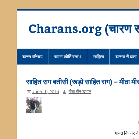
Skip
to
content
Charans.org (चारण स
चारण परिचय
चारण कीर्ति स्तम्भ
साहित्य
चारणा री बातां
साहित राग बतीसी (रूड़ो साहित राग) – मीठा म
June 16, 2016
मीठा मीर डभाल
।
गावत किन्नर