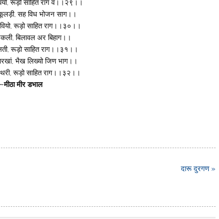
ो, रूड़ो साहित राग व।।२९।।
ूलड़ी, सह विध भोजन साग।।
वियो, रूड़ो साहित राग।।३०।।
गुनकली, बिलावल अर बिहाग।।
लती, रूड़ो साहित राग।।३१।।
पारखां, भैख लिख्यो जिण भाग।।
रथरी, रूड़ो साहित राग।।३२।।
~मीठा मीर डभाल
दारू दुरगण »