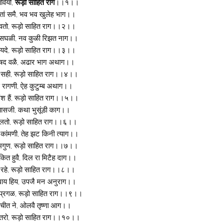
आवियो,
रूड़ो साहित राग
।।१।।
तां समै, भव भव खुलेह भाग।।
ावतो, रूड़ो साहित राग।।२।।
त सघळी, नव कुळी रिझत नाग।।
ायदे, रूड़ो साहित राग।।३।।
िषद वळै, अढार भाग अथाग।।
 हैं सही, रूड़ो साहित राग।।४।।
रागणी, ऐह कुटुम्ब अथाग।।
 हैं, रूड़ो साहित राग।।५।।
्यासजी, कथा भुसूंडी काग।।
 चालतो, रूड़ो साहित राग।।६।।
ांमणी, तेह झट किनी त्याग।।
मगुण, रूड़ो साहित राग।।७।।
ित हुवै, दिल रा मिटैह दाग।।
म रहे, रूड़ो साहित राग।।८।।
खाय हिय, उपजै मन अनुराग।।
 प्रगळ, रूड़ो साहित राग।।९।।
 चीत ने, ओलवै तृष्णा आग।।
तरो, रूड़ो साहित राग।।१०।।