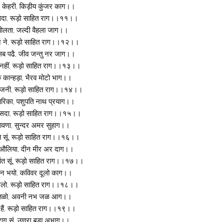
र केहरी, किड़ीय कुंजर काग।।
ं सदा, रूड़ो साहित राग।।११।।
र बोलता, जल्दी वैहला जाग।।
 ने, रूड़ो साहित राग।।१२।।
सब पढै, जीव जन्तु नर जाग।।
 नहीं, रूड़ो साहित राग।।१३।।
 कान्हड़ा, भैरव मोटो भाग।।
न्जनी, रूड़ो साहित राग।।१४।।
द्वारिका, पशुपति नाथ प्रयाग।।
ैं सदा, रूड़ो साहित राग।।१५।।
िझावणा, सुन्दर अमर सुहाग।।
त सूं, रूड़ो साहित राग।।१६।।
ु औलिया, दीन मीर अर दाग।।
ांत सूं, रूड़ो साहित राग।।१७।।
तन भयो, कविवर दूलो काग।।
 भलो, रूड़ो साहित राग।।१८।।
ो पूतळो, अवनी नभ जळ आग।।
र हैं, रूड़ो साहित राग।।१९।।
 राग सूं, उणरा बड़ा अभाग।।