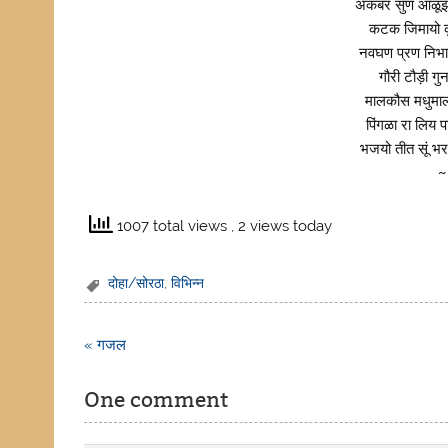
अकबर सुण आळूझय
कटक जिमायो क
नवघण प्रण निभा
गौरी टौड़ी 
मालकौस मधुमा
पिंगळा रा लिय 
भजयो तीत सूं भ
~
1007 total views
, 2 views today
दोहा/सोरठा
,
विभिन्न
Post
« गजल
navigation
One comment