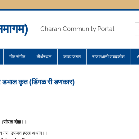
मागम)
Charan Community Portal
गीत संगीत
तीर्थस्थल
काव्य जगत
राजस्थानी सबदकोश
ीर डभाल कृत (डिंगळ री डणकार)
।सोरठा दोहा।।
 देव गण, उपजत हरख अथाग।।