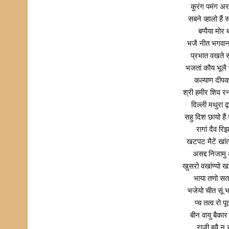
कुरंग पमंग अ
सबने व्हालो है
बप्पैया मो
भजै नीत भगवान
प्रभात वखते 
भजतां कौय भूलै
कल्याण दीपक
श्री हमीर शिव र
दिल्ली मथुरा 
सहु दिश छायो ह
रागां दैव र
खटपट मैटें खां
असद्द निजाम
खुसरो वखांण्यो ख
भाया तणो स
भजेयो चीत सूं
प्च तत्व र
बीन वायु बैका
राजी हुवै न