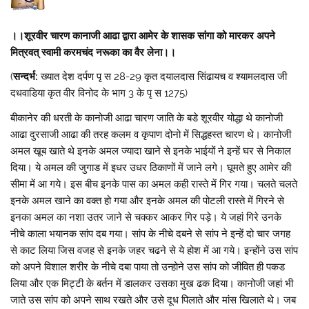
।।शूरवीर चारण कानाजी आढा द्वारा आमेर के शासक सांगा को मारकर अपने
मित्रवत् स्वामी करमचंद नरूका का वैर लेना।।
(
सन्दर्भ:
ख्यात देश दर्पण पृ स 28-29 कृत दयालदास सिंढायच व श्यामलदास जी
दधवाडिया कृत वीर विनोद के भाग 3 के पृ स 1275)
बीकानेर की धरती के कानोजी आढा चारण जाति के बडे शूरवीर योद्धा थे कानोजी
आढा दुरसाजी आढा की तरह कलम व कृपाण दोनो में सिद्धहस्त चारण थे। कानोजी
अमल खूब खाते थे इनके अमल ज्यादा खाने से इनके भाईयों ने इन्हें घर से निकाल
दिया। ये अमल की जुगाड में इधर उधर ठिकाणों में जाने लगे। घूमते हुए आमेर की
सीमा में आ गये। इस बीच इनके पास का अमल कही रास्ते में गिर गया। चलते चलते
इनके अमल खाने का वक्त हो गया और इनके अमल की पोटली रास्ते में गिरने से
इनका अमल का नशा उतर जाने से चक्कर आकर गिर पड़े। ये जहां गिरे उनके
नीचे काला भयानक सांप दब गया। सांप के नीचे दबने से सांप ने इन्हें दो चार जगह
से काट लिया जिस वजह से इनके जहर चढने से ये होश में आ गये। इन्होंने उस सांप
को अपने विशाल शरीर के नीचे दबा पाया तो उन्होने उस सांप को जीवित ही पकड
लिया और एक मिट्टी के बर्तन में डालकर उसका मुख ढक दिया। कानोजी जहां भी
जाते उस सांप को अपने साथ रखते और उसे दूध पिलाते और मांस खिलाते थे। जब