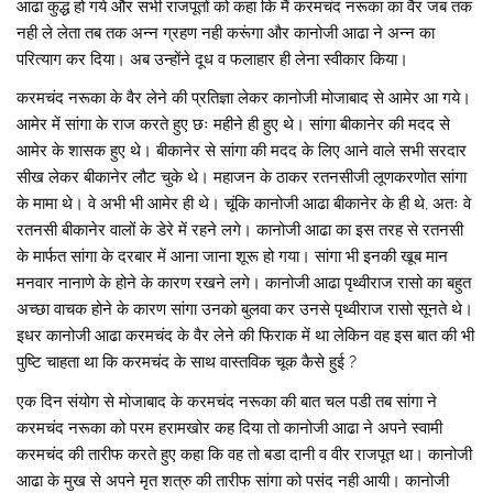
आढा कुद्ध हो गये और सभी राजपूतों को कहा कि मैं करमचंद नरूका का वैर जब तक
नही ले लेता तब तक अन्न ग्रहण नही करूंगा और कानोजी आढा ने अन्न का
परित्याग कर दिया। अब उन्होंने दूध व फलाहार ही लेना स्वीकार किया।
करमचंद नरूका के वैर लेने की प्रतिज्ञा लेकर कानोजी मोजाबाद से आमेर आ गये।
आमेर में सांगा के राज करते हुए छः महीने ही हुए थे। सांगा बीकानेर की मदद से
आमेर के शासक हुए थे। बीकानेर से सांगा की मदद के लिए आने वाले सभी सरदार
सीख लेकर बीकानेर लौट चुके थे। महाजन के ठाकर रतनसीजी लूणकरणोत सांगा
के मामा थे। वे अभी भी आमेर ही थे। चूंकि कानोजी आढा बीकानेर के ही थे, अतः वे
रतनसी बीकानेर वालों के डेरे में रहने लगे। कानोजी आढा का इस तरह से रतनसी
के मार्फत सांगा के दरबार में आना जाना शूरू हो गया। सांगा भी इनकी खूब मान
मनवार नानाणे के होने के कारण रखने लगे। कानोजी आढा पृथ्वीराज रासो का बहुत
अच्छा वाचक होने के कारण सांगा उनको बुलवा कर उनसे पृथ्वीराज रासो सूनते थे।
इधर कानोजी आढा करमचंद के वैर लेने की फिराक में था लेकिन वह इस बात की भी
पुष्टि चाहता था कि करमचंद के साथ वास्तविक चूक कैसे हुई ?
एक दिन संयोग से मोजाबाद के करमचंद नरूका की बात चल पडी तब सांगा ने
करमचंद नरूका को परम हरामखोर कह दिया तो कानोजी आढा ने अपने स्वामी
करमचंद की तारीफ करते हुए कहा कि वह तो बडा दानी व वीर राजपूत था। कानोजी
आढा के मुख से अपने मृत शत्रु की तारीफ सांगा को पसंद नही आयी। कानोजी