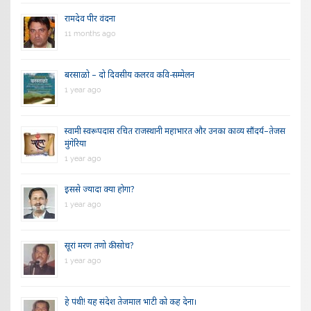
रामदेव पीर वंदना
11 months ago
बरसाळो – दो दिवसीय कलरव कवि-सम्मेलन
1 year ago
स्वामी स्वरूपदास रचित राजस्थानी महाभारत और उनका काव्य सौंदर्य–तेजस
मुंगेरिया
1 year ago
इससे ज्यादा क्या होगा?
1 year ago
सूरां मरण तणो की सोच?
1 year ago
हे पंथी! यह संदेश तेजमाल भाटी को कह देना।