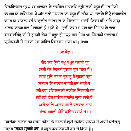
विश्वविख्यात ग्रंथ वंशभास्कर के रचयिता महाकवि सूर्यमलजी बहुत ही मनमौजी
स्वभाव के कविराजा थे और उन्हे मद्यपान का बहुत ही शौक था, उनके लिऐ तत्कालीन
समय के राजन्य वर्ग व कुलीन खानदान के मित्रगण अच्छी किस्म की अति उम्दा
आसव कढवा कर भिजवाते ही रहते थे। इसी क्रम मे ऐक बार भिणाय के राजा
बलवन्तसिंह जी ने इनकी सेवा में बहुत ही मधुर मद्य भेजा था, जिसकी प्रशंसा में
सूर्यमलजी ने उनको ऐक कवित्त लिखकर भेजा था। यथाः……….
।।कवित्त।।
मोद कर ऐसो मधु मधुर पठायो भूप,
छायो बैठ केतकी गुलाब सुम छाजे पै।
स्वाद पुनि सरस सुधाहू तें सुहायो सूम,
लाखन के लखत नमायो बैन लाजे पै।
ज्यों ज्यों रविमल्लको नजीक नियरायो गेह,
त्यों त्यों होय मोहित सुगन्धि सुख ताजे पै।
आये जानि आसव हमारे बलवन्त आये,
भैरव भवानी दोरि दोरि दरवाजे पै।।
उपरोक्त कवित्त का मंचन कोटा के रंगकर्मी श्री राजेंद्र पांचाल ने अपने प्रसिद्ध
नाट्य “
कथा सुकवि की
” में बहुत प्रभावशाली ढंग से किया है।