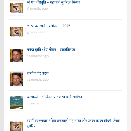
माँ गंगा की स्तुति – महाकवि सूर्यमल्ल मिश्रण
6 months ago
चारण को जानें – प्रश्नोत्तरी – 2025
9 months ago
नर्मदा स्तुति / रेवा गीतम – वसंततिलका
11 months ago
रामदेव पीर वंदना
11 months ago
बरसाळो – दो दिवसीय कलरव कवि-सम्मेलन
1 year ago
स्वामी स्वरूपदास रचित राजस्थानी महाभारत और उनका काव्य सौंदर्य–तेजस
मुंगेरिया