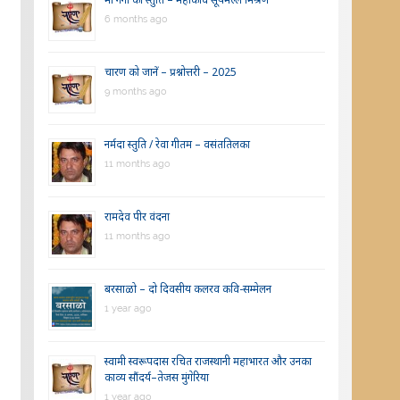
6 months ago
चारण को जानें – प्रश्नोत्तरी – 2025
9 months ago
नर्मदा स्तुति / रेवा गीतम – वसंततिलका
11 months ago
रामदेव पीर वंदना
11 months ago
बरसाळो – दो दिवसीय कलरव कवि-सम्मेलन
1 year ago
स्वामी स्वरूपदास रचित राजस्थानी महाभारत और उनका
काव्य सौंदर्य–तेजस मुंगेरिया
1 year ago