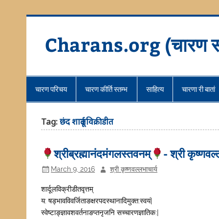
Skip
to
content
Charans.org (चारण स
चारण परिचय
चारण कीर्ति स्तम्भ
साहित्य
चारणा री बातां
Tag:
छंद शार्दूलविक्रीडीत
श्रीब्रह्मानंदमंगलस्तवनम्
- श्री कृष्णवल
March 9, 2016
श्री कृष्णवल्लभाचार्य
शार्दूलविक्रीडीतवृत्तम्
य: षड्भावविवर्जिताङक्षरपदस्थानादिमुक्त:स्वयं|
स्वेष्टाङ्ज्ञावशवर्तनाङप्तनृजनि सच्चारणज्ञातिक:|