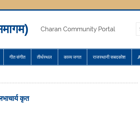
मागम)
Charan Community Portal
गीत संगीत
तीर्थस्थल
काव्य जगत
राजस्थानी सबदकोश
्लभाचार्य कृत