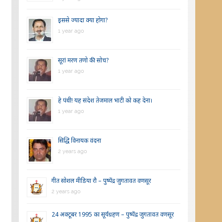
इससे ज्यादा क्या होगा?
1 year ago
सूरां मरण तणो की सोच?
1 year ago
हे पंथी! यह संदेश तेजमाल भाटी को कह देना।
1 year ago
सिद्धि विनायक वंदना
2 years ago
गीत सोशल मीडिया रौ – पुष्पेंद्र जुगतावत वणसूर
2 years ago
24 अक्टूबर 1995 का सूर्यग्रहण – पुष्पेंद्र जुगतावत वणसूर