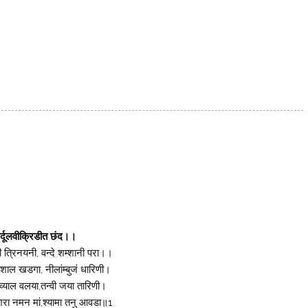
्दूलवीक्रिडीत छंद।।
 त्रिनयनी, वन्दे शम्शानी परा।।
शाल खडगा, नीलांम्बुजं धारिणी।
 व्याल वलया,तन्वी जया तारिणी।
रा नमन मां,श्यामा तनु आवडा॥1