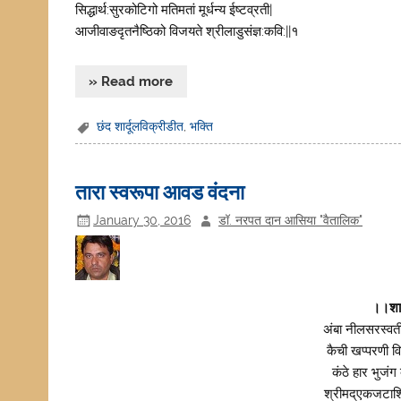
सिद्धार्थ:सुरकोटिगो मतिमतां मूर्धन्य ईष्टव्रती|
आजीवाङदृतनैष्ठिको विजयते श्रीलाडुसंज्ञ:कवि:||१
» Read more
छंद शार्दूलविक्रीडीत
,
भक्ति
तारा स्वरूपा आवड वंदना
January 30, 2016
डॉ. नरपत दान आसिया "वैतालिक"
।।शार
अंबा नीलसरस्वती
कैची खप्परणी वि
कंठे हार भुजंग
श्रीमद्एकजटाशि