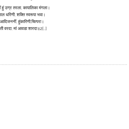
क्लीं हुं उग्र तरला, कापालिका मंगला।
ाल धरिणी, शक्ति स्वरूपा भवा।
 आदिजननीं, हुंकारिणी,चित्परा।
ंती वरदा, मां आवडा शारदा॥2[…]